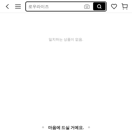
로우라이즈
긴팔
반바지
bikini
일치하는 상품이 없음.
마음에 드실 거예요.