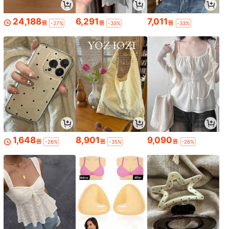
24,188
6,291
7,011
원
원
원
-27%
-33%
-33%
1,648
8,901
9,090
원
원
원
-28%
-35%
-26%