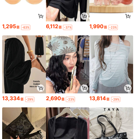
1,295
6,112
1,990
원
원
원
-63%
-37%
-23%
13,334
2,690
13,814
원
원
원
-29%
-23%
-29%