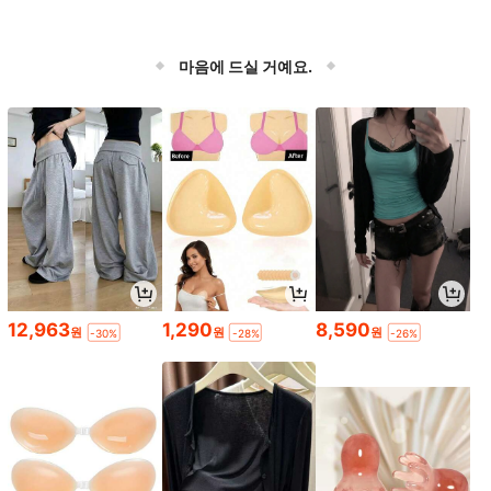
마음에 드실 거예요.
12,963
1,290
8,590
원
원
원
-30%
-28%
-26%