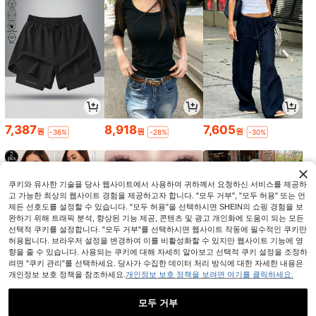
7,387
8,918
7,605
원
원
원
-36%
-28%
-30%
쿠키와 유사한 기술을 당사 웹사이트에서 사용하여 귀하께서 요청하신 서비스를 제공하
고 가능한 최상의 웹사이트 경험을 제공하고자 합니다. "모두 거부", "모두 허용" 또는 언
제든 선호도를 설정할 수 있습니다. "모두 허용"을 선택하시면 SHEIN의 쇼핑 경험을 보
완하기 위해 트래픽 분석, 향상된 기능 제공, 콘텐츠 및 광고 개인화에 도움이 되는 모든
선택적 쿠키를 설정합니다. "모두 거부"를 선택하시면 웹사이트 작동에 필수적인 쿠키만
허용됩니다. 브라우저 설정을 변경하여 이를 비활성화할 수 있지만 웹사이트 기능에 영
향을 줄 수 있습니다. 사용되는 쿠키에 대해 자세히 알아보고 선택적 쿠키 설정을 조정하
려면 "쿠키 관리"를 선택하세요. 당사가 수집한 데이터 처리 방식에 대한 자세한 내용은
개인정보 보호 정책을 참조하세요.
개인정보 보호 정책을 보려면 여기를 클릭하세요.
2,168
2,623
14,390
원
원
원
-43%
-27%
-28%
모두 거부