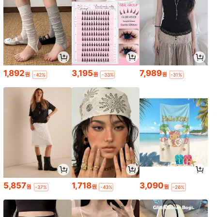
1,892
3,195
7,989
원
원
원
-42%
-33%
-31%
5,857
1,718
3,090
원
원
원
-37%
-43%
-26%