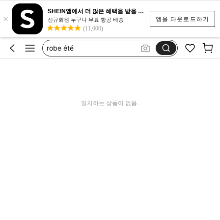
SHEIN앱에서 더 많은 혜택을 받을 수 있어요.
×
short dresses for ladies
앱을 다운로드하기
신규회원 누구나 무료 항공 배송
(11,000)
dress
robe été
连身裙
红色连衣裙
short dresses for ladies
일치하는 상품이 없음.
dress