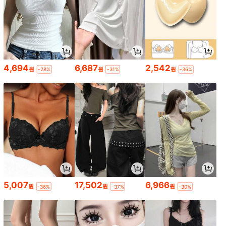
4,694
6,687
2,542
원
원
원
-28%
-31%
-36%
5,007
17,502
6,966
원
원
원
-36%
-37%
-30%