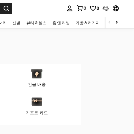
0
0
to select.
세서리
신발
뷰티 & 헬스
홈 앤 리빙
가방 & 러기지
스포츠 & 아웃
긴급 배송
기프트 카드