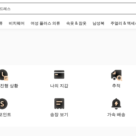
 드레스
 and down arrow keys to navigate search 최근 검색어 and 검색 후 발견. Press Enter 
류
비치웨어
여성 플러스 의류
속옷 & 잠옷
남성복
주얼리 & 액
 진행 상황
나의 지갑
추적
 포인트
송장 보기
가속 배송