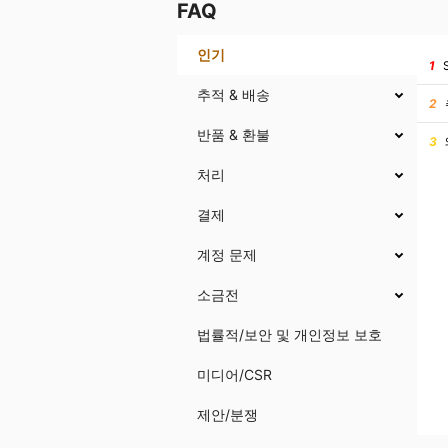
FAQ
인기
1
추적 & 배송
2
반품 & 환불
3
처리
결제
계정 문제
소금전
법률적/보안 및 개인정보 보호
미디어/CSR
제안/분쟁