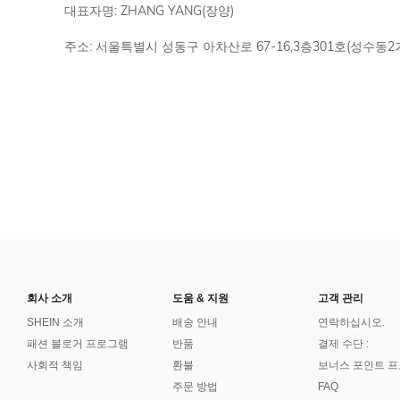
대표자명: ZHANG YANG(장양)
주소: 서울특별시 성동구 아차산로 67-16,3층301호(성수동
회사 소개
도움 & 지원
고객 관리
SHEIN 소개
배송 안내
연락하십시오.
패션 블로거 프로그램
반품
결제 수단 :
사회적 책임
환불
보너스 포인트 
주문 방법
FAQ