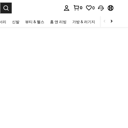
0
0
to select.
세서리
신발
뷰티 & 헬스
홈 앤 리빙
가방 & 러기지
스포츠 & 아웃