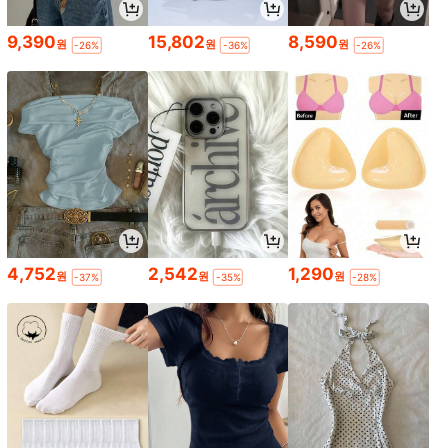
9,390
15,802
8,590
원
원
원
-26%
-36%
-26%
4,752
2,542
1,290
원
원
원
-37%
-35%
-28%