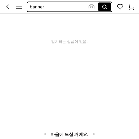
banner
christmas party supplies
welcome banner
banners
일치하는 상품이 없음.
wedding supplies
마음에 드실 거예요.