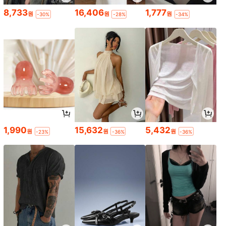
8,733
16,406
1,777
원
원
원
-30%
-28%
-34%
1,990
15,632
5,432
원
원
원
-23%
-36%
-36%