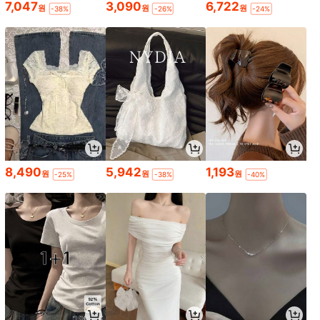
7,047
3,090
6,722
원
원
원
-38%
-26%
-24%
8,490
5,942
1,193
원
원
원
-25%
-38%
-40%