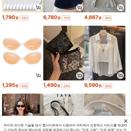
1,790
6,780
4,667
원
원
원
-25%
-31%
-36%
1,295
1,490
9,590
원
원
원
-63%
-29%
-26%
쿠키와 유사한 기술을 당사 웹사이트에서 사용하여 귀하께서 요청하신 서비스를 제공하
고 가능한 최상의 웹사이트 경험을 제공하고자 합니다. "모두 거부", "모두 허용" 또는 언