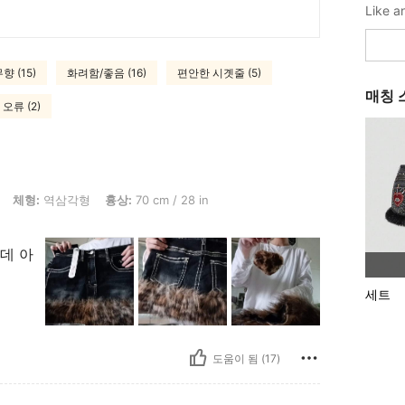
향 (15)
화려함/좋음 (16)
편안한 시곗줄 (5)
매칭 
오류 (2)
삼각형, 흉상: 70 cm / 28 in, 색: 블랙, 사이즈: S
체형:
역삼각형
흉상:
70 cm / 28 in
데 아
세트
도움이 됨 (17)