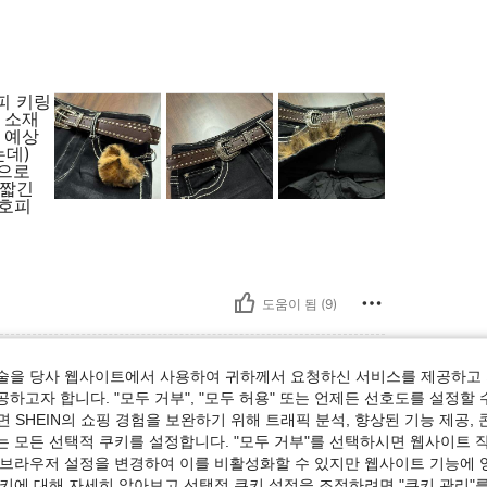
피 키링
! 소재
 예상
는데)
쪽으로
 짧긴
 호피
도움이 됨 (9)
술을 당사 웹사이트에서 사용하여 귀하께서 요청하신 서비스를 제공하고 
하고자 합니다. "모두 거부", "모두 허용" 또는 언제든 선호도를 설정할 
 SHEIN의 쇼핑 경험을 보완하기 위해 트래픽 분석, 향상된 기능 제공, 
, 사이즈: S
s
색:
블랙
사이즈:
S
는 모든 선택적 쿠키를 설정합니다. "모두 거부"를 선택하시면 웹사이트 
트로왔음 핏도이쁘고 가격대비강추 사진보다실물
 브라우저 설정을 변경하여 이를 비활성화할 수 있지만 웹사이트 기능에 
데아직 빨래는안해봐서 빨면 털빠질지말지는 잘모
쿠키에 대해 자세히 알아보고 선택적 쿠키 설정을 조정하려면 "쿠키 관리"를