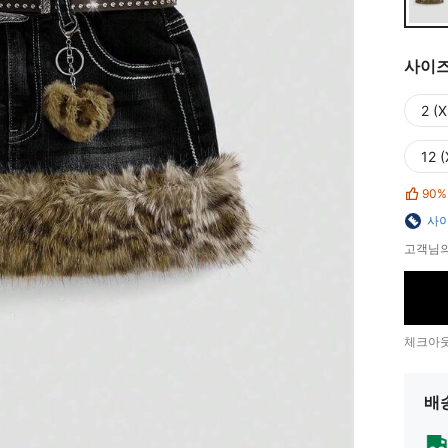
사이
2 (X
12 (
90%
사이
고객님의
체크아웃
배