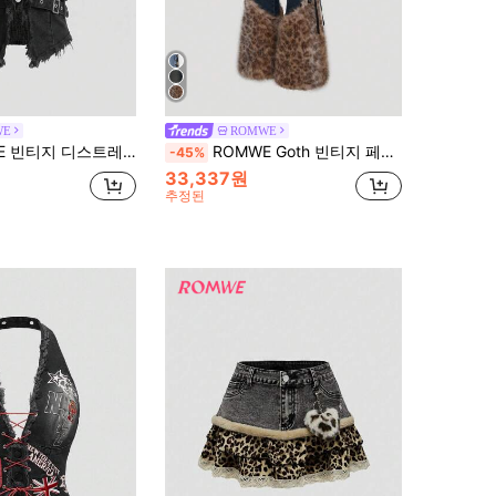
WE
ROMWE
레스드 레터 배지 섹시한 프레이드 백리스 홀터넥 데님 탑
ROMWE Goth 빈티지 페이디드 패치워크 레오파드 프린트 로우 웨이스트 청바지
-45%
33,337원
추정된