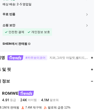
예상 배송:
2-5 영업일
무료 반품
쇼핑 보안
안전한 결제
개인정보 보호
SHEIN에서 판매됨
설명
#카우보이코어
지퍼,그라밋 아일릿,벨티드,손 세탁 하십시오.
4.91
24K
4.1M
 및 핏
 정보
4.91
24K
4.1M
ROMWE
4.91
24K
4.1M
등급
아이템
팔로워
c***t
이(가)
하루 전에
지불됨
8.1M개 판매됨
7.4M 재구매
팔로워 급증 12%