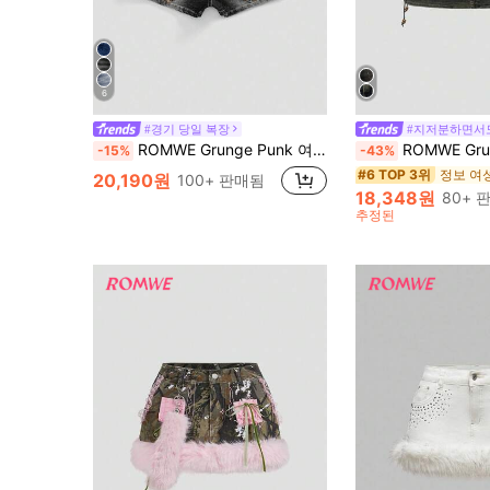
6
#경기 당일 복장
#지저분하면서
ROMWE Grunge Punk 여성 Kpop Y2K 파티 데님 반바지, 슈퍼 로우 웨이스트, 표범 무늬 자수, 콘서트/페스티벌
ROMWE Grunge Punk Y2K Kpop 레트로 베이브 포켓
-15%
-43%
정보 여
#6 TOP 3위
20,190원
100+ 판매됨
18,348원
80+ 
추정된