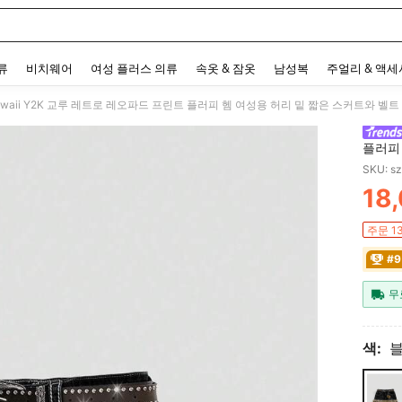
 and down arrow keys to navigate search 최근 검색어 and 검색 후 발견. Press Enter 
류
비치웨어
여성 플러스 의류
속옷 & 잠옷
남성복
주얼리 & 액
awaii Y2K 교루 레트로 레오파드 프린트 플러피 헴 여성용 허리 밑 짧은 스커트와 벨
플러피
SKU: s
18
PR
주문 1
#9
무
색: