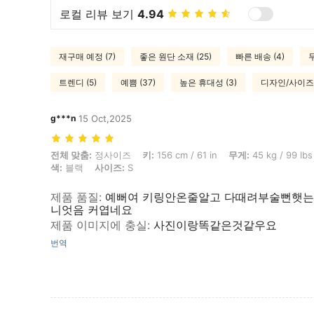
로컬 리뷰 보기
4.94
재구매 예정 (7)
좋은 원단 소재 (25)
빠른 배송 (4)
무
트렌디 (5)
예쁨 (37)
높은 휴대성 (3)
디자인/사이즈 
g***n
15 Oct,2025
전체 맞춤: 정사이즈, 키: 156 cm / 61 in, 무게: 45 kg / 99 lbs, 체형: 역
전체 맞춤:
정사이즈
키:
156 cm / 61 in
무게:
45 kg / 99 lbs
색:
블랙
사이즈:
S
제품 품질
:
예뻐여 키링안온줄알고 다때려부술뻔햇는
니엇음 커엽네요
제품 이미지에 충실
:
사진이랑똑같은것같우요
번역