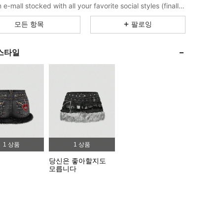
4.91
24K
4.1M
Like an e-mall stocked with all your favorite social styles (finally). Put your aesthetic on lock with the ROMWE apparel and decor you've seen - and loved - online, plus all the dark pop pieces you never knew you needed.
모든 항목
팔로잉
4.91
24K
4.1M
스타일
4.91
24K
4.1M
4.91
24K
4.1M
4.91
24K
4.1M
1 상품
1 상품
4.91
24K
4.1M
당신은 좋아할지도
모릅니다
4.91
24K
4.1M