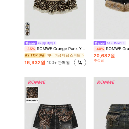
#서부 축제
ROMWE
ROMWE Grunge Punk Y2K 겐조인(Gyaru) 배디 패치워크 표범 프린트 레이스 트림 미니 데님 스커트
ROMWE Grunge Punk Y2K 케이팝 배디 스컬 스터드 
-35%
-40%
20,682원
미니 여성 데님 스커트
#2 TOP 3위
추정된
16,932원
100+ 판매됨