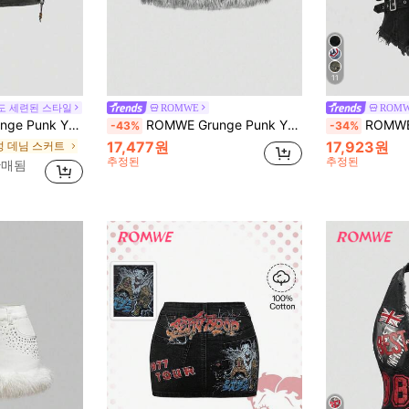
11
도 세련된 스타일
ROMWE
ROM
 솜털 같은 넥타이 허리 디자인 바디콘 미니 스커트 (속옷 포함)
ROMWE Grunge Punk Y2K 빈티지 패치워크 퍼리 PU 메탈 거미 해골 펜던트 수퍼 숏 데님 미니 스커트
ROMWE 빈티지 디스트
-43%
-34%
17,477원
17,923원
성 데님 스커트
추정된
추정된
판매됨