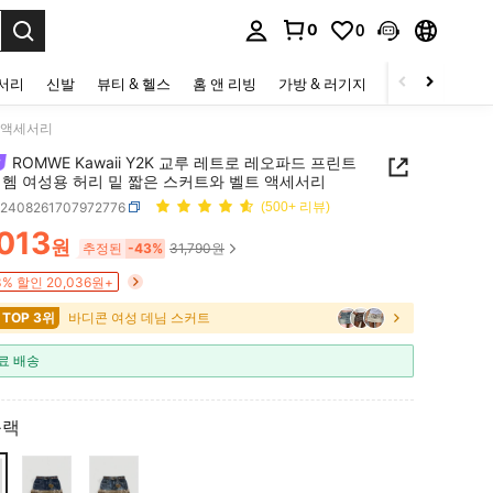
0
0
to select.
세서리
신발
뷰티 & 헬스
홈 앤 리빙
가방 & 러기지
스포츠 & 아웃
트 액세서리
ROMWE Kawaii Y2K 교루 레트로 레오파드 프린트
 헴 여성용 허리 밑 짧은 스커트와 벨트 액세서리
z2408261707972776
(500+ 리뷰)
,013
원
ICE AND AVAILABILITY
추정된
-43%
31,790원
3% 할인 20,036원+
 TOP 3위
바디콘 여성 데님 스커트
료 배송
블랙