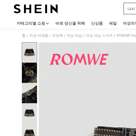
나시
Use up
카테고리별 쇼핑
바로 당신을 위해
신상품
세일
여성의
홈
여성 어패럴
여성복
여성 데님
여성 데님 스커트
ROMWE K
/
/
/
/
/