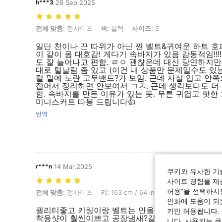
h***3
28 Sep,2025
전체 맞춤: 정사이즈, 색: 블랙, 사이즈: S
전체 맞춤:
정사이즈
색:
블랙
사이즈:
S
일단 천이나 끈 따위가 아닌 찐 벨트&귀여운 하트 호
이 같이 옴 대호감! 게다기 속바지가 있음 감동적임!!!
도 잘 늘어나고 편함. ㄹㅇ 괜찮은데 대신 당연하지만
대로 털날림 좀 있고 (이건 내 상품만 문제일수도 있
털 밑에 노란 고무밴드?가 보임. 근데 사실 입고 안
접어서 정리하면 안보여서 ㄱㅊ. 근데 생각보다도 더
함. 속바지를 만든 이유가 있는 듯. 무튼 귀엽고 핫한
미니스커트 따봉 드립니다👍
번역
r***n
14 Mar,2025
쿠키와 유사한 기
사이트 경험을 제공
허용"을 선택하시면
전체 맞춤: 정사이즈, 키: 163 cm / 64 in, 무게: 50 kg / 110 lbs, 색: 블랙
전체 맞춤:
정사이즈
키:
163 cm / 64 in
무게:
50 kg / 110 lb
인화에 도움이 되
퀄리티좋고 키링이랑 벨트는 안올줄알았는데 다 세
키만 허용됩니다.
착용샷이 훨씬이쁘고 공장냄새?같은것도 안남!! 근
니다. 사용되는 