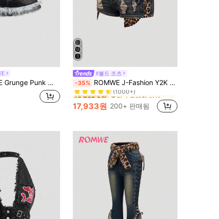
WE
#볼드 조츠
중간 스트레칭 여성 데님 반바지
#9 TOP 3위
스트레스드 Y2K 크로스 스터드 장식 여성용 케이팝 슈퍼 로우 웨이스트 미니 데님 반바지
ROMWE J-Fashion Y2K 갸루 섹시 초 로우 웨이스트 레오파드 프린트 빈티지 스키니 울트라-로우 라이즈 여성 Kpop 데님 반바지
-35%
(1000+)
중간 스트레칭 여성 데님 반바지
중간 스트레칭 여성 데님 반바지
#9 TOP 3위
#9 TOP 3위
(1000+)
(1000+)
17,933원
200+ 판매됨
중간 스트레칭 여성 데님 반바지
#9 TOP 3위
(1000+)