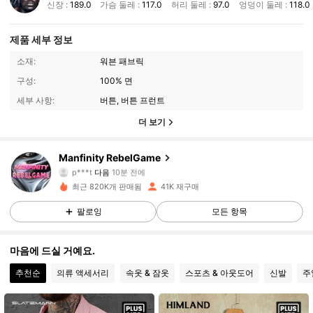
신장 :
189.0
가슴 둘레 :
117.0
허리 둘레 :
97.0
엉덩이 둘레 :
118.0
제품 세부 정보
소재:
워븐 패브릭
구성:
100% 면
세부 사항:
버튼, 버튼 프런트
더 보기
Manfinity RebelGame
49K 팔로워
4.82
p***t
다음
10분 전에
9***5
가 탐색 중입니다
최근 820K개 판매됨
41K 재구매
49K 팔로워
4.82
팔로잉
모든 항목
49K 팔로워
4.82
마음에 드실 거예요.
49K 팔로워
4.82
추천순
의류 액세서리
속옷 & 잠옷
스포츠 & 아웃도어
신발
주
49K 팔로워
4.82