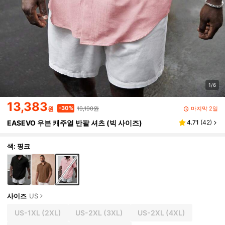
1/6
13,383
19,190원
-30%
마지막 2일
원
EASEVO 우븐 캐주얼 반팔 셔츠 (빅 사이즈)
4.71
(
42
)
색: 핑크
사이즈
US
US-1XL
(2XL)
US-2XL
(3XL)
US-2XL
(4XL)