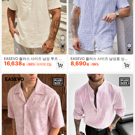
11
EASEVO 플러스 사이즈 남성 루즈 캐
EASEVO 플러스 사이즈 남성용 싱글
16,638
8,690
주얼 반팔 직조 셔츠, 휴가, 아버지의
브레스트 기하학적 질감 니트 캐주얼
원
-30%
마지막 2일
원
-59%
날 선물
반팔 셔츠