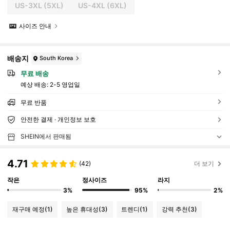
US-3XL
(5XL)
US-4XL
(6XL)
사이즈 안내
배송지
South Korea
무료 배송
예상 배송:
2-5 영업일
무료 반품
안전한 결제 · 개인정보 보호
SHEIN에서 판매됨
4.71
(42)
더 보기
작은
정사이즈
라지
3%
95%
2%
재구매 예정
(1)
높은 휴대성
(3)
트렌디
(1)
강력 추천
(3)