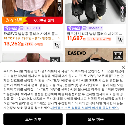
11
7,638원 절약
5
EASEVO
GloMan
EASEVO 남성용 플러스 사이즈 플로
글로맨 빈티지 남성 플러스 사이즈 반
11,687
럴 프린트 반팔 싱글 브레스트 캐주얼
오픈 칼라 텍스처 긴팔 셔츠,통기성 있
#1 TOP 3위
캐주얼 - 휴가 캐주얼 남성 플러스 사이즈 셔츠
원
-36%
마지막 2일
셔츠
는 루즈핏,휴가,파티,사무실,가을,여
13,252
원
-37%
추정된
름,아버지/남편
쿠키와 유사한 기술을 당사 웹사이트에서 사용하여 귀하께서 요청하신 서비스를 제공하
고 가능한 최상의 웹사이트 경험을 제공하고자 합니다. "모두 거부", "모두 허용" 또는 언
유사한 재고품 표시
모두 보기
제든 선호도를 설정할 수 있습니다. "모두 허용"을 선택하시면 SHEIN의 쇼핑 경험을 보
완하기 위해 트래픽 분석, 향상된 기능 제공, 콘텐츠 및 광고 개인화에 도움이 되는 모든
선택적 쿠키를 설정합니다. "모두 거부"를 선택하시면 웹사이트 작동에 필수적인 쿠키만
허용됩니다. 브라우저 설정을 변경하여 이를 비활성화할 수 있지만 웹사이트 기능에 영
향을 줄 수 있습니다. 사용되는 쿠키에 대해 자세히 알아보고 선택적 쿠키 설정을 조정하
려면 "쿠키 관리"를 선택하세요. 당사가 수집한 데이터 처리 방식에 대한 자세한 내용은
개인정보 보호 정책을 참조하세요.
개인정보 보호 정책을 보려면 여기를 클릭하세요.
모두 거부
모두 허용
죄송합니다. 이 상품은 품절되었습니다.
11
5