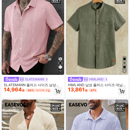
49K 팔로워
4.82
49K 팔로워
4.82
49K 팔로워
4.82
49K 팔로워
4.82
49K 팔로워
4.82
11
9
SLATEMANN
HIMLAND
49K 팔로워
4.82
SLATEMANN 플러스 사이즈 남성용
HIMLAND 남성 플러스 사이즈 데님
14,964
13,861
솔리드 컬러 텍스처 자카드 반팔 셔츠
싱글 브레스트 반팔 포켓 셔츠
원
-30%
마지막 2일
원
-27%