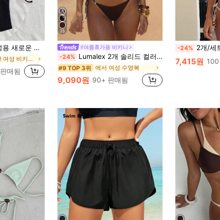
25
& 미국 스타일 비키니 세트 휴가 해변 블랙 여름, 리조트 웨어
2개/세트 전체 프린트 섹시 백리스 타
#여름휴가용 비키니
-24%
Lumalex 2개 솔리드 컬러 텍스처드 패브릭 홀터넥 삼각 비키니 탑 비즈 장식 및 백 타이, 비즈 로프 끝부분 사이드 타이 비키니 바텀, 패션 섹시 비치 풀 워터 스포츠 여성용 여름 비키니 세트
-24%
니트 원단 여성 비키니 세트
7,415원
10
에서 여성 수영복
#9 TOP 3위
+ 판매됨
9,090원
90+ 판매됨