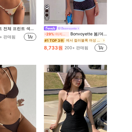
5
이업 여성 수영복 비키니, 봄, 여름 휴가철 해변, 리조트, 무대 및 콘서트에 적합
Bonvoyette
Bonvoyette 봄/여름 신상 아메리칸 레트로 핑크 & 블루 카툰 도파민 스타일 재미있는 정어리 프린트 홀터넥 투피스 수영복 세트
-29%
마지막 3일
0+ 판매됨
에서 컬러블록 여성 비키니 세트
#1 TOP 3위
8,733원
200+ 판매됨