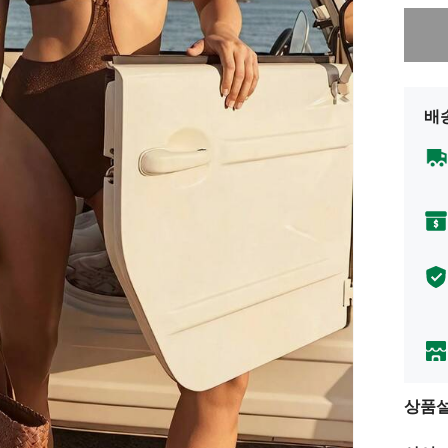
죄송합니
배
상품