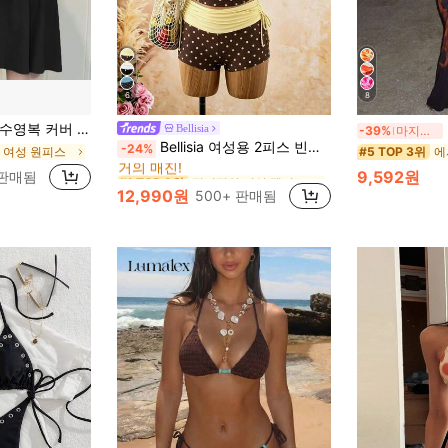
6
8
1피스 보수적인 투피스 세트 섹시 비치웨어 2023년 여름 휴가 블랙
Bellisia
-39%
마지막 3일
정기적인 여성 탱키니스
#1 TOP 3위
Bellisia 여성용 2피스 빈티지 폴카 도트 프린트 스파게티 스트랩 탱크탑 및 드로스트링 숏츠 비키니 세트, 여름 해변 휴가에 적합
-24%
 여성 원피스
#5 TOP 3위
거의 매진!
정기적인 여성 탱키니스
정기적인 여성 탱키니스
#1 TOP 3위
#1 TOP 3위
9,592원
 판매됨
거의 매진!
거의 매진!
12,990원
500+ 판매됨
정기적인 여성 탱키니스
#1 TOP 3위
거의 매진!