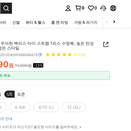
0
0
to select.
세서리
신발
뷰티 & 헬스
홈 앤 리빙
가방 & 러기지
스포츠 & 아웃
 우아한 백리스 타이 스트랩 1피스 수영복, 높은 탄성
짧은 스타일
z251204081666066476
(2 리뷰)
90
원
11,990원
-23%
ICE AND AVAILABILITY
료 배송
즈
US
표준
)
6 (M)
8/10 (L)
12 (XL)
즈 안내
 사이즈가 아닌가요? 필요한 사이즈를 알려주세요