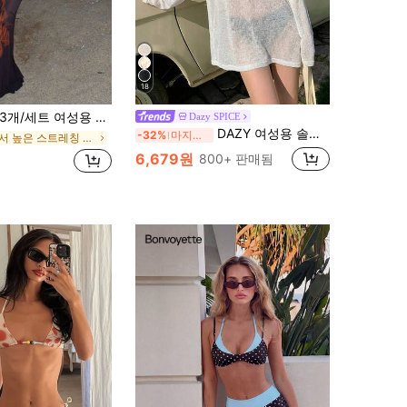
18
3개/세트 여성용 홀터 플로럴 프린트 스커트 및 비키니 수영복 세트, 여름 휴가 해변
Dazy SPICE
DAZY 여성용 솔리드 컬러 비대칭 넥 캐주얼 비치 커버업 드레스 휴가 여름
-32%
마지막 3일
에서 높은 스트레칭 여성 비치웨어
6,679원
800+ 판매됨