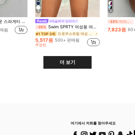
6
4
섹시한 캐주얼 수영복, 봄/여름 해변 휴가 및 수영 파티에 적합
#애슬레저 반바지
-33%
마지막 3일
Swim SPRTY 여성용 여름 해변 단색 드로스트링 허리 반바지 수영복 하의
-35%
7,823원
60
판매됨
드로우스트링 여성 비키니 하의
#1 TOP 3위
5,517원
500+ 판매됨
추정된
더 보기
여기에서 저희를 찾아주세요