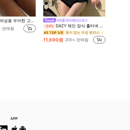
7
여성용 우아한 고탄력 스파게티 스트랩 비키니 세트 백리스 버클 투톤 수영복 휴가 해변 여름 브라운, 리조트 웨어
#여름 하이웨이스트
DAZY 체인 장식 홀터넥 원피스 수영복, 여름 해변 여성복, 휴가 크루즈 의상
-24%
+ 판매됨
등이 없는 여성 원피스
#5 TOP 3위
11,690원
200+ 판매됨
APP