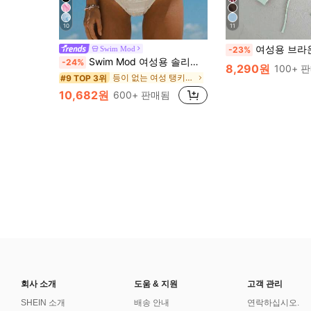
10
11
여성용 브라운 스파게티 스트랩 비키니 세트, 비즈 장식, 우아하고 
Swim Mod
-23%
Swim Mod 여성용 솔리드 살구색 텍스처 패브릭 비즈 장식 캐미솔 & 비키니 세트, 여름 해변 & 휴가에 적합
-24%
8,290원
100+ 
등이 없는 여성 탱키니스
#9 TOP 3위
10,682원
600+ 판매됨
회사 소개
도움 & 지원
고객 관리
SHEIN 소개
배송 안내
연락하십시오.