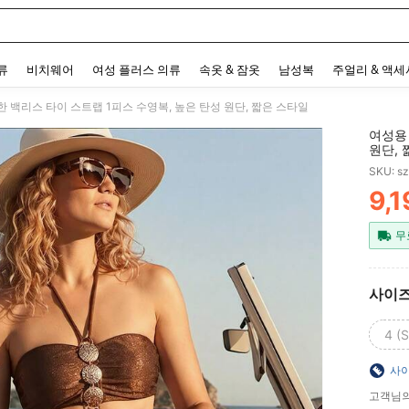
 and down arrow keys to navigate search 최근 검색어 and 검색 후 발견. Press Enter 
류
비치웨어
여성 플러스 의류
속옷 & 잠옷
남성복
주얼리 & 액
 백리스 타이 스트랩 1피스 수영복, 높은 탄성 원단, 짧은 스타일
여성용
원단, 
SKU: s
9,1
PR
무
사이
4 (S
사이
고객님의