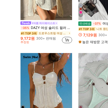
7
여성용 새로운 유럽 
#여름 하이웨이스트
국내배송
-37%
DAZY 여성 솔리드 컬러 라운드 넥 긴팔 캐주얼 커버업 탑, 휴가 및 여름 비치웨어에 적합
-35%
#1 TOP 3위
드로우스트링 여성 커버 업
#1 TOP 3위
7,129원
300
9,172원
300+ 판매됨
높은 재방문 고객
추정된