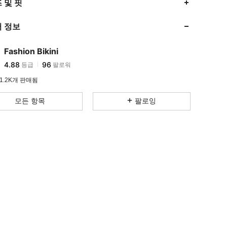
 및 핏
4.88
96
 정보
4.88
96
4.88
96
Fashion Bikini
4.88
96
등급
팔로워
M***a
다음
하루 전에
4.88
96
1.2K개 판매됨
4.88
96
모든 항목
팔로잉
4.88
96
4.88
96
4.88
96