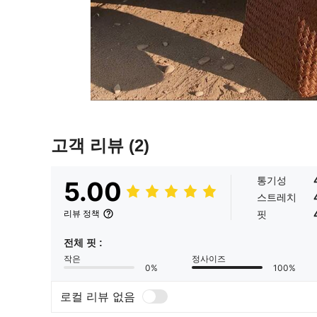
고객 리뷰
(2)
통기성
5.00
스트레치
핏
리뷰 정책
전체 핏 :
작은
정사이즈
0%
100%
로컬 리뷰 없음