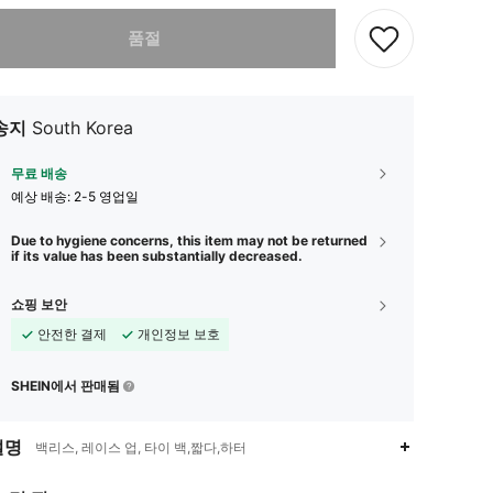
다. 이 상품은 품절되었습니다.
품절
송지
South Korea
무료 배송
예상 배송:
2-5 영업일
Due to hygiene concerns, this item may not be returned
if its value has been substantially decreased.
쇼핑 보안
안전한 결제
개인정보 보호
SHEIN에서 판매됨
설명
백리스, 레이스 업, 타이 백,짧다,하터
4.88
96