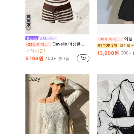
26
여성 수영복 커버 배 슬리밍 
Elavelle
-33%
마지막 3일
Elavelle 여성용 자카드 원단 리본 수영복 하의, 봄/여름
-29%
마지막 3일
컬러블록
#1 TOP 3위
거의 매진!
13,998원
200+
5,106원
400+ 판매됨