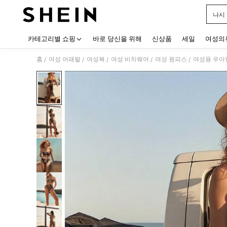
나시
Use up
카테고리별 쇼핑
바로 당신을 위해
신상품
세일
여성의
홈
여성 어패럴
여성복
여성 비치웨어
여성 원피스
여성용 우아한
/
/
/
/
/