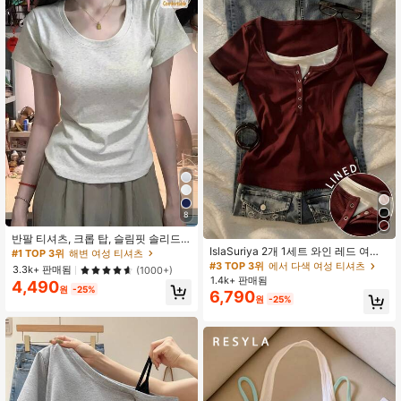
8
#1 TOP 3위
해변 여성 티셔츠
거의 매진!
반팔 티셔츠, 크롭 탑, 슬림핏 솔리드
#1 TOP 3위
#1 TOP 3위
해변 여성 티셔츠
해변 여성 티셔츠
IslaSuriya 2개 1세트 와인 레드 여성
컬러 베이스 레이어 티 여성 캐주얼 여
반팔 티셔츠
름용
#3 TOP 3위
에서 다색 여성 티셔츠
거의 매진!
거의 매진!
3.3k+ 판매됨
(1000+)
1.4k+ 판매됨
#1 TOP 3위
해변 여성 티셔츠
4,490
원
-25%
6,790
거의 매진!
원
-25%