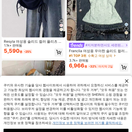
10
7
Resyla 여성용 솔리드 컬러 플리츠 캐
#지저분하면서도 세련된 스타일
주얼 다용도 데일리웨어 반팔 티셔츠
1.1k+ 판매됨
5,590
Franclia 여성용 우아한 솔리드 컬러
원
-25%
레이스업 탑, 여름
#1 TOP 3위
수확고 여성 상의
3.7k+ 판매됨
6,966
원
-32%
마지막 2일
쿠키와 유사한 기술을 당사 웹사이트에서 사용하여 귀하께서 요청하신 서비스를 제공하
고 가능한 최상의 웹사이트 경험을 제공하고자 합니다. "모두 거부", "모두 허용" 또는 언
제든 선호도를 설정할 수 있습니다. "모두 허용"을 선택하시면 SHEIN의 쇼핑 경험을 보
완하기 위해 트래픽 분석, 향상된 기능 제공, 콘텐츠 및 광고 개인화에 도움이 되는 모든
선택적 쿠키를 설정합니다. "모두 거부"를 선택하시면 웹사이트 작동에 필수적인 쿠키만
허용됩니다. 브라우저 설정을 변경하여 이를 비활성화할 수 있지만 웹사이트 기능에 영
향을 줄 수 있습니다. 사용되는 쿠키에 대해 자세히 알아보고 선택적 쿠키 설정을 조정하
려면 "쿠키 관리"를 선택하세요. 당사가 수집한 데이터 처리 방식에 대한 자세한 내용은
개인정보 보호 정책을 참조하세요.
개인정보 보호 정책을 보려면 여기를 클릭하세요.