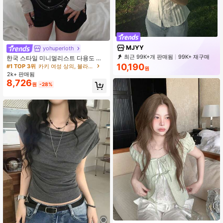
MJYY
yohuperloth
최근 99K+개 판매됨
99K+ 재구매
한국 스타일 미니멀리스트 다용도 세
47K 구독
미 시어 브이넥 긴팔 티셔츠 탑 캐주얼
10,190
#1 TOP 3위
카키 여성 상의, 블라우스 & 티
원
2k+ 판매됨
8,726
원
-28%