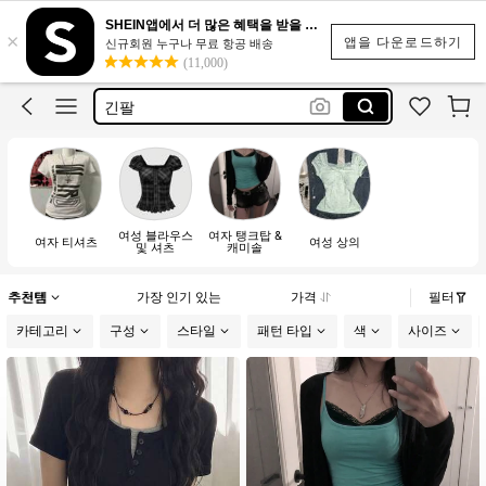
SHEIN앱에서 더 많은 혜택을 받을 수 있어요.
×
white chemis
앱을 다운로드하기
신규회원 누구나 무료 항공 배송
(11,000)
tshirts
긴팔
dazy
반바지
white chemis
여성 블라우스
여자 탱크탑 &
tshirts
여자 티셔츠
여성 상의
및 셔츠
캐미솔
추천템
가장 인기 있는
가격
필터
카테고리
구성
스타일
패턴 타입
색
사이즈