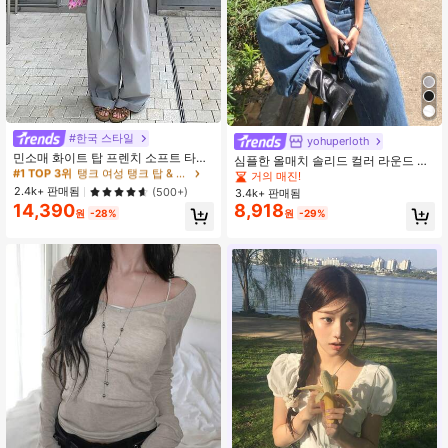
#1 TOP 3위
탱크 여성 탱크 탑 & 카미스
#한국 스타일
yohuperloth
거의 매진!
민소매 화이트 탑 프렌치 소프트 타이
심플한 올매치 솔리드 컬러 라운드 넥
#1 TOP 3위
#1 TOP 3위
탱크 여성 탱크 탑 & 카미스
탱크 여성 탱크 탑 & 카미스
스트랩 캐주얼 여름
슬리밍 허리 3/4 소매 상의, 다용도 캐
거의 매진!
주얼 봄
거의 매진!
거의 매진!
2.4k+ 판매됨
(500+)
3.4k+ 판매됨
#1 TOP 3위
탱크 여성 탱크 탑 & 카미스
14,390
8,918
원
-28%
원
-29%
거의 매진!