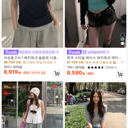
#오피스 스파크 트위스트
yohuperloth
여성용 2 in 1 패치워크 슬림핏 다용도
한국 스타일 레이스 패치워크 캐미솔
캐주얼 반팔 티셔츠 블랙 여름
탱크 탑, Y2K 에스테틱, 스트리트웨어
#6 TOP 3위
정기적인 여성 티셔츠
#1 TOP 3위
에서 녹색 다용도로 활용 가능한 데일리 탑
캐주얼 여름
900+ 판매됨
10k+ 판매됨
(1000+)
8,919
8,590
원
-31%
마지막 2일
원
-26%