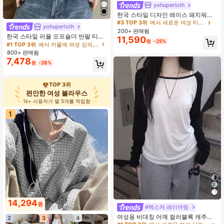
#3 TOP 3위
에서 새로운 여성 티셔츠
yohuperloth
거의 매진!
한국 스타일 디자인 레이스 패치워크
#3 TOP 3위
#3 TOP 3위
에서 새로운 여성 티셔츠
에서 새로운 여성 티셔츠
2 in 1 셔츠 캐주얼 여름
yohuperloth
거의 매진!
거의 매진!
200+ 판매됨
한국 스타일 러플 오프숄더 반팔 티셔
11,590
#3 TOP 3위
에서 새로운 여성 티셔츠
원
-25%
츠, 허리 슬림핏 다용도 탑 캐주얼 여
#1 TOP 3위
에서 카울넥 여성 상의, 블라우스 & 티
거의 매진!
름
800+ 판매됨
7,478
원
-28%
TOP 3위
편안한 여성 블라우스
1k+ 사용자가 별 5개를 적립함
1
14,294
원
#1 TOP 3위
에서 새로운 여성 상의, 블라우스 & 티
#텍스처 레이어링
거의 매진!
여성용 비대칭 어깨 컬러블록 캐주얼
2
3
4
#1 TOP 3위
#1 TOP 3위
에서 새로운 여성 상의, 블라우스 & 티
에서 새로운 여성 상의, 블라우스 & 티
다용도 데일리 티셔츠