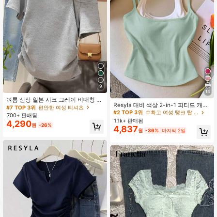
9
14
#2 TOP 3위
수확고 여성 탱크 탑 & 카미스
여름 신상 일본 시크 그레이 비대칭 어
거의 매진!
Resyla 대비 색상 2-in-1 피티드 캐주
깨 티셔츠 여성, 옆면 허리 조임 슬림
#7 TOP 3위
편안한 여성 티셔츠
#2 TOP 3위
#2 TOP 3위
수확고 여성 탱크 탑 & 카미스
수확고 여성 탱크 탑 & 카미스
얼 민소매 캐미솔 여름용
핏 비대칭 어깨 반팔 상의 캐주얼
700+ 판매됨
거의 매진!
거의 매진!
1.1k+ 판매됨
4,290
원
-26%
4,837
#2 TOP 3위
수확고 여성 탱크 탑 & 카미스
원
-36%
마지막 2일
거의 매진!