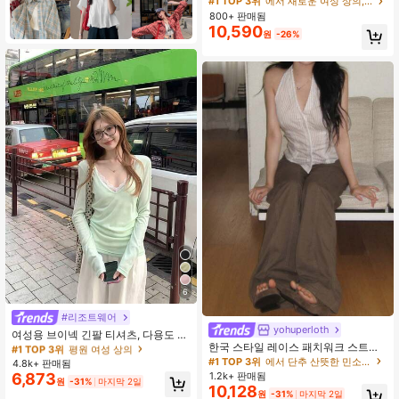
거의 매진!
거의 매진!
800+ 판매됨
10,590
#1 TOP 3위
에서 새로운 여성 상의, 블라우스 & 티
원
-26%
거의 매진!
6
#1 TOP 3위
평원 여성 상의
#리조트웨어
yohuperloth
높은 재방문 고객
여성용 브이넥 긴팔 티셔츠, 다용도 자
#1 TOP 3위
#1 TOP 3위
평원 여성 상의
평원 여성 상의
한국 스타일 레이스 패치워크 스트라
외선 차단 레이어링 탑, 봄/여름, UPF
이프 싱글 브레스트 백리스 홀터 섹시
50+
#1 TOP 3위
에서 단추 산뜻한 민소매 캐미솔
높은 재방문 고객
높은 재방문 고객
4.8k+ 판매됨
탱크탑 캐주얼 여름
1.2k+ 판매됨
6,873
#1 TOP 3위
평원 여성 상의
원
-31%
마지막 2일
10,128
높은 재방문 고객
원
-31%
마지막 2일