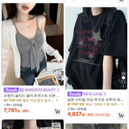
8
#2 TOP 3위
짧은 여성 탱크 탑 & 카미스
MOREGETS BEAUTY
#한국 스타일
거의 매진!
프렌치 솔리드 컬러 트위스트 리본 캐
#2 TOP 3위
#2 TOP 3위
짧은 여성 탱크 탑 & 카미스
짧은 여성 탱크 탑 & 카미스
일본 스타일 여성 루즈핏 크루넥 캐주
미 탑, 신상 여름 여성용 핏팅 슬림 고
얼 다용도 레터 & 스타 프린트 반팔 티
정 스트랩 패드 탑, 캐주얼 코케트 스
#1 TOP 3위
에서 그래픽 기본 캐주얼 티셔츠
거의 매진!
거의 매진!
1.9k+ 판매됨
셔츠, 봄/여름 블랙
타일
2.6k+ 판매됨
7,781
#2 TOP 3위
짧은 여성 탱크 탑 & 카미스
원
-29%
4,827
거의 매진!
원
-31%
마지막 2일