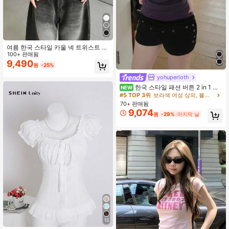
여름 한국 스타일 카울 넥 트위스트 플
리츠 디자인 반팔 티셔츠 탑 캐주얼 블
100+ 판매됨
랙
9,490
원
-25%
#5 TOP 3위
보라색 여성 상의, 블라우스 & 티
거의 매진!
yohuperloth
#5 TOP 3위
#5 TOP 3위
보라색 여성 상의, 블라우스 & 티
보라색 여성 상의, 블라우스 & 티
한국 스타일 패션 버튼 2 in 1 반
NEW
팔 티셔츠 캐주얼
거의 매진!
거의 매진!
70+ 판매됨
#5 TOP 3위
보라색 여성 상의, 블라우스 & 티
9,074
거의 매진!
원
-29%
마지막 날
15