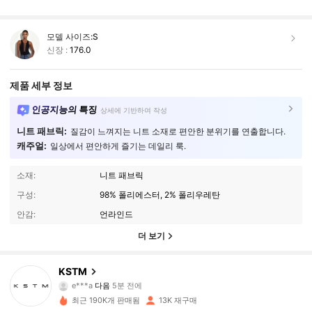
모델 사이즈:
S
신장 :
176.0
제품 세부 정보
인공지능의 특징
상세에 기반하여 작성
니트 패브릭:
질감이 느껴지는 니트 소재로 편안한 분위기를 연출합니다.
캐주얼:
일상에서 편안하게 즐기는 데일리 룩.
소재:
니트 패브릭
구성:
98% 폴리에스터, 2% 폴리우레탄
안감:
언라인드
더 보기
50K 팔로워
4.62
KSTM
e***a
다음
5분 전에
e***1
가 탐색 중입니다
50K 팔로워
4.62
최근 190K개 판매됨
13K 재구매