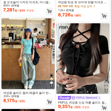
#5 TOP 3위
#5 TOP 3위
휴일 여성 상의
휴일 여성 상의
걸 오프숄더 디자인 티셔츠, 미니멀리
여성용 탄성 핏 브이넥 반팔 티셔츠 캐
스트 반팔 탑 여름 캐주얼 블랙, 클린
600+ 판매됨
주얼 탑 여름 핑크
높은 재방문 고객
높은 재방문 고객
걸 에스테틱
7,281
1.2k+ 판매됨
#5 TOP 3위
휴일 여성 상의
원
-33%
추정된
8,726
높은 재방문 고객
원
-28%
50K 팔로워
4.62
50K 팔로워
4.62
8
8
여성용 솔리드 컬러 레귤러 숄더 반팔
라운드넥 슬림핏 탄력감 있는 경량 통
200+ 판매됨
FRIFUL Weekend
기성 편안한 소재 여름용 활용도 높은
8,175
원
-31%
FRIFUL 여성용 신상 여름 솔리드 컬러
올매치 티셔츠
9,351
플리츠 드로스트링 리본 허리 셔링 슬
원
-33%
추정된
림핏 캐주얼 활용도 높은 외출용 티셔