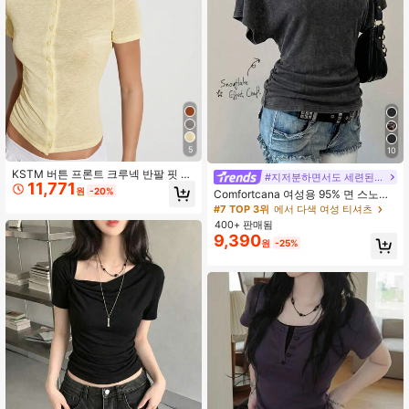
5
10
KSTM 버튼 프론트 크루넥 반팔 핏 크
#지저분하면서도 세련된 스타일
11,771
롭탑 여름 캐주얼 경량 니트 헨리 티셔
원
-20%
Comfortcana 여성용 95% 면 스노우
츠
워시 솔리드 컬러 박쥐 소매 티셔츠 -
#7 TOP 3위
에서 다색 여성 티셔츠
여름 캐주얼 레트로 빈티지 & Y2K 스
400+ 판매됨
트리트웨어, 그런지 펑크 & 고스 미학,
9,390
원
-25%
Z세대 힙합 클럽 의상, 짐 & 스포츠웨
어, 개학 룩, 서부 축제 & 콘서트 상의