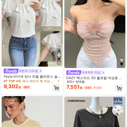
18
#한국 스타일
#코케트 의상
Feyla 타이넥 망사 퍼즐 플라운스 슬
DAZY 텍스처드 3D 플로럴 여성용 캐
리브 블라우스
#7 TOP 3위
에서 넥타이 목 여성 상의, 블라우스 & 티
미솔 탑 비대칭 밑단 여름 발렌타인데
400+ 판매됨
9,302
이 외출용 탑
7,551
원
-28%
원
-33%
추정된