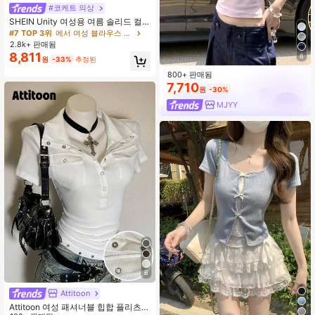
#코케트 의상
SHEIN Unity 여성용 여름 솔리드 컬
러 허리 벨트 러플 리본 커프스 반팔
#7 TOP 3위
에서 여성 블라우스 및 셔츠
셔츠
2.8k+ 판매됨
8,811
6
원
-33%
추정된
800+ 판매됨
7,710
원
-30%
MJYY
6
Attitoon
Attitoon 여성 패셔너블 힙합 플리츠