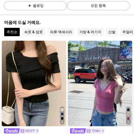
팔로잉
모든 항목
50K 팔로워
4.62
마음에 드실 거예요.
추천순
속옷 & 잠옷
의류 액세서리
가방 & 러기지
신발
주얼리 
50K 팔로워
4.62
50K 팔로워
4.62
50K 팔로워
4.62
50K 팔로워
4.62
50K 팔로워
4.62
4
4
#5 TOP 3위
휴일 여성 상의
높은 재방문 고객
MJYY
Tinkc
50K 팔로워
4.62