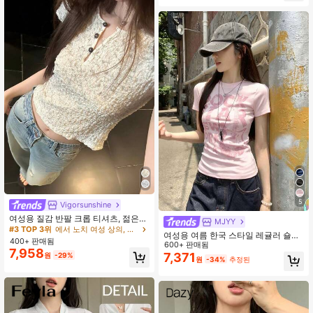
츠 탑
#3 TOP 3위
에서 노치 여성 상의, 블라우스 & 티
5
높은 재방문 고객
Vigorsunshine
#3 TOP 3위
#3 TOP 3위
에서 노치 여성 상의, 블라우스 & 티
에서 노치 여성 상의, 블라우스 & 티
여성용 질감 반팔 크롭 티셔츠, 젊은
MJYY
여름 상의
높은 재방문 고객
높은 재방문 고객
여성용 여름 한국 스타일 레귤러 숄더
400+ 판매됨
#3 TOP 3위
에서 노치 여성 상의, 블라우스 & 티
섹시 아메리칸 프린트 핏팅 반팔 티셔
600+ 판매됨
7,958
높은 재방문 고객
츠 탑 캐주얼 핑크
7,371
원
-29%
원
-34%
추정된