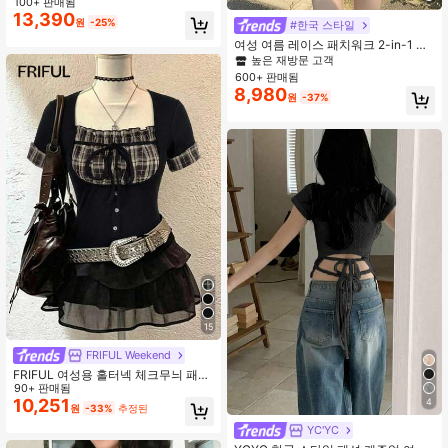
포켓 반팔 티셔츠
100+ 판매됨
13,390
원
-25%
#한국 스타일
여성 여름 레이스 패치워크 2-in-1 반
팔 티셔츠, 발렌타인 데이, 봄 & 여름
높은 재방문 고객
휴가에 적합
600+ 판매됨
8,980
원
-37%
15
FRIFUL Weekend
FRIFUL 여성용 홀터넥 체크무늬 패브
릭 패치워크 퍼프 반팔 핏 허리 버튼
90+ 판매됨
장식 스위트 스파이시 스타일 여름 티
10,251
4
원
-33%
추정된
셔츠 그래픽 티 귀여운 탑
YC'YC