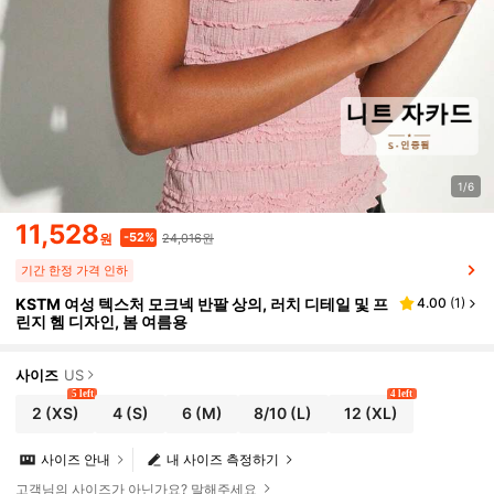
1/6
11,528
24,016원
-52%
원
기간 한정 가격 인하
KSTM 여성 텍스처 모크넥 반팔 상의, 러치 디테일 및 프
4.00
(
1
)
린지 헴 디자인, 봄 여름용
사이즈
US
5 left
4 left
2
(XS)
4
(S)
6
(M)
8/10
(L)
12
(XL)
사이즈 안내
내 사이즈 측정하기
고객님의 사이즈가 아닌가요? 말해주세요