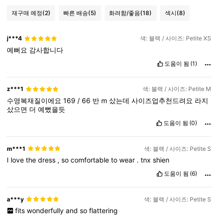
재구매 예정
(2)
빠른 배송
(5)
화려함/좋음
(18)
섹시
(8)
j***4
색: 블랙 / 사이즈: Petite XS
예뻐요
감사합니다
도움이 됨
(1)
z***1
색: 블랙 / 사이즈: Petite M
수영복재질이에요
169
/
66
반
m
샀는데
사이즈업추천드려요
라지
샀으면
더
예뻤을듯
도움이 됨
(0)
m***1
색: 블랙 / 사이즈: Petite S
I
love
the
dress
,
so
comfortable
to
wear
.
tnx
shien
도움이 됨
(6)
a***y
색: 블랙 / 사이즈: Petite S
fits
wonderfully
and
so
flattering