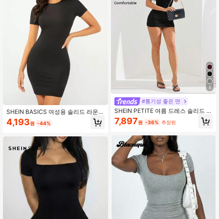
5
#통기성 좋은 면
SHEIN PETITE 여름 드레스 솔리드 러
SHEIN BASICS 여성용 솔리드 라운드
쉬드 바디콘 드레스,쁘띠 여성
넥 바디콘 드레스 여름 아웃핏
7,897
4,193
원
-36%
추정된
원
-44%