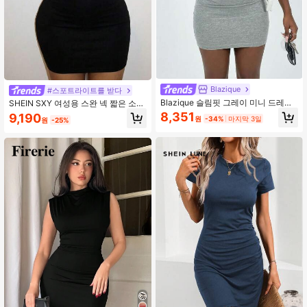
Blazique
#스포트라이트를 받다
Blazique 슬림핏 그레이 미니 드레스
SHEIN SXY 여성용 스완 넥 짧은 소매
- 완벽한 곡선 강조
블랙 니트 미니 드레스
8,351
9,190
원
-34%
마지막 3일
원
-25%