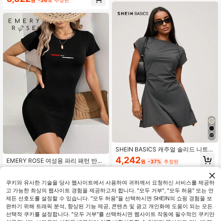
SHEIN BASICS 캐주얼 솔리드 니트
크루넥 반팔 사이드 드로스트링 여성
4,242
EMERY ROSE 여성용 파리 패턴 반팔
원
-37%
추정된
미니 드레스 여름 아웃핏 일상 데일리
라운드 넥 무릎 길이 드레스, 기계 세
4,490
웨어 다크 그레이
원
-25%
탁 가능, 봄/여름/가을
쿠키와 유사한 기술을 당사 웹사이트에서 사용하여 귀하께서 요청하신 서비스를 제공하
고 가능한 최상의 웹사이트 경험을 제공하고자 합니다. "모두 거부", "모두 허용" 또는 언
제든 선호도를 설정할 수 있습니다. "모두 허용"을 선택하시면 SHEIN의 쇼핑 경험을 보
완하기 위해 트래픽 분석, 향상된 기능 제공, 콘텐츠 및 광고 개인화에 도움이 되는 모든
선택적 쿠키를 설정합니다. "모두 거부"를 선택하시면 웹사이트 작동에 필수적인 쿠키만