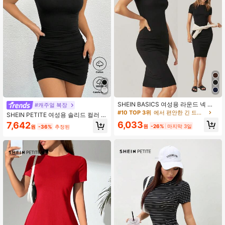
2.3M 팔로워
4.91
2.3M 팔로워
4.91
2.3M 팔로워
4.91
SHEIN BASICS 여성용 라운드 넥 솔
#캐주얼 복장
리드 바디콘 드레스 여름 의상
#10 TOP 3위
에서 편안한 긴 드레스
SHEIN PETITE 여성용 솔리드 컬러 플
리츠 바디콘 드레스,쁘띠 여성
6,033
7,642
원
-26%
마지막 3일
원
-36%
추정된