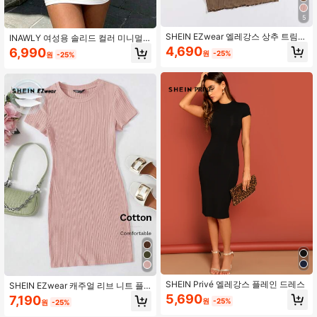
5
SHEIN EZwear 엘레강스 상추 트림
INAWLY 여성용 솔리드 컬러 미니멀
리브 니트 플레인 드레스
리스트 캐주얼 반팔 드레스
4,690
6,990
원
-25%
원
-25%
SHEIN Privé 엘레강스 플레인 드레스
SHEIN EZwear 캐주얼 리브 니트 플
레인 드레스
5,690
7,190
원
-25%
원
-25%