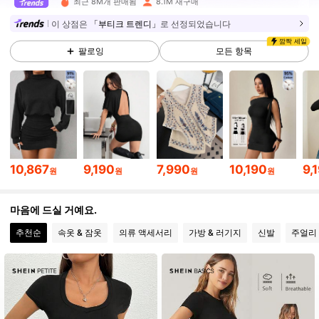
최근 8M개 판매됨
8.1M 재구매
2.3M 팔로워
4.91
이 상점은
「부티크 트렌디」
로 선정되었습니다
깜짝 세일
팔로잉
모든 항목
2.3M 팔로워
4.91
2.3M 팔로워
4.91
2.3M 팔로워
4.91
10,867
9,190
7,990
10,190
9,
원
원
원
원
2.3M 팔로워
4.91
마음에 드실 거예요.
추천순
속옷 & 잠옷
의류 액세서리
가방 & 러기지
신발
주얼리 
2.3M 팔로워
4.91
2.3M 팔로워
4.91