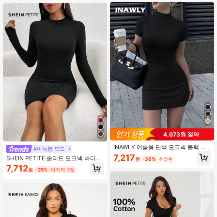
4,073원 절약
INAWLY 여름용 단색 모크넥 블랙 바
#아늑한 모드
디콘 미니 드레스
7,217
SHEIN PETITE 솔리드 모크넥 바디콘
원
-36%
추정된
블랙 드레스, 비즈니스 캐주얼 여성,
7,712
원
-25%
마지막 3일
페티트 여성