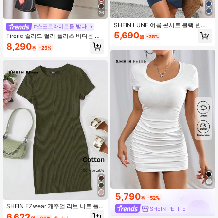
26
SHEIN LUNE 여름 콘서트 블랙 반팔
#스포트라이트를 받다
티셔츠 슬림핏 여성 드레스
5,690
Firerie 솔리드 컬러 플리츠 바디콘 나
원
-25%
시 원피스
8,290
원
-25%
5,790
원
-52%
SHEIN EZwear 캐주얼 리브 니트 플
SHEIN PETITE
레인 드레스
6,622
원
-36%
추정된