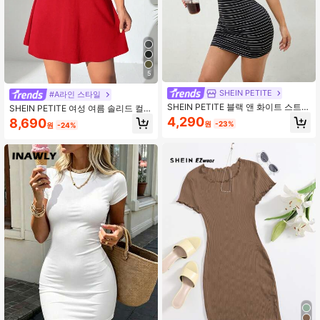
5
SHEIN PETITE
#A라인 스타일
SHEIN PETITE 블랙 앤 화이트 스트라
SHEIN PETITE 여성 여름 솔리드 컬러
이프 니트 여성용 타이트 반팔 미니 드
라운드 넥 반팔 캐주얼 우아한 드레스,
4,290
8,690
원
-23%
원
-24%
레스, 페티트 여성용
페티트 여성