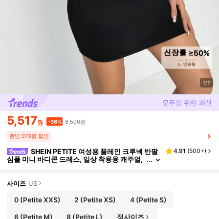
1/7
5,517
8,590원
-36%
원
랜덤 973원 할인
SHEIN PETITE 여성용 플레인 크루넥 반팔
4.91
(
500+
)
심플 미니 바디콘 드레스, 일상 착용용 캐주얼,
페티트 여성용
사이즈
US
0
(Petite XXS)
2
(Petite XS)
4
(Petite S)
6
(Petite M)
8
(Petite L)
정사이즈