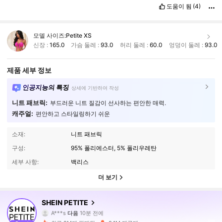
도움이 됨
(4)
모델 사이즈:
Petite XS
신장 :
165.0
가슴 둘레 :
93.0
허리 둘레 :
60.0
엉덩이 둘레 :
93.0
제품 세부 정보
인공지능의 특징
상세에 기반하여 작성
니트 패브릭:
부드러운 니트 질감이 선사하는 편안한 매력.
캐주얼:
편안하고 스타일링하기 쉬운
소재:
니트 패브릭
구성:
95% 폴리에스터, 5% 폴리우레탄
세부 사항:
백리스
더 보기
2.3M 팔로워
4.91
SHEIN PETITE
A***s
다음
10분 전에