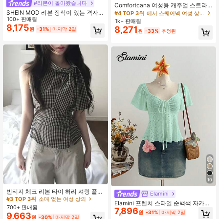
#리본이 돌아왔습니다
Comfortcana 여성용 캐주얼 스트라
이프 퍼프 슬리브 싱글 브레스트 블라
SHEIN MOD 리본 장식이 있는 격자무
#4 TOP 3위
에서 스퀘어넥 여성 상의, 블라우스 & 티
우스, 여름
늬 스트랩리스 탑
100+ 판매됨
1k+ 판매됨
8,175
8,271
원
-31%
마지막 2일
원
-33%
추정된
#3 TOP 3위
소매 없는 여성 상의
10
거의 매진!
#3 TOP 3위
#3 TOP 3위
소매 없는 여성 상의
소매 없는 여성 상의
빈티지 체크 리본 타이 허리 셔링 플리
Elamini
츠 디자인 슬림핏 민소매 탱크탑 우아
거의 매진!
거의 매진!
Elamini 프렌치 스타일 순백색 자카드
한 여름 휴가용 블랙 탑
700+ 판매됨
#3 TOP 3위
소매 없는 여성 상의
7,896
드로스트링 브이넥 반팔 슬림핏 캐주
원
-31%
마지막 2일
9,663
얼 다용도 여성용 탑
거의 매진!
원
-30%
마지막 2일