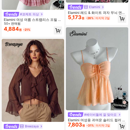
6
Elamini
Elamini 레드 & 화이트 격자 무늬 면
#코케트 의상
5,173
혼방 대비 버튼 만다린 칼라 옆 슬릿
원
-26%
마지막 2일
Elamini 여성 여름 스트랩리스 프릴 트
허리 신치드 반소매 여성용 탑, 가을/
림 보우노트 몸매에 꼭 맞는 크롭 탑
50+ 판매됨
겨울, 패션, 통근, 미니멀리스트, 다용
4,884
도, 대학생 빈티지, 교사, 우아한, 데일
원
-21%
리, 데이트, 외출
19
#베이비돌에 잘 맞아요
Elamini 여성용 귀여운 솔리드 컬러 주
7,803
름 원단 핑크 캐미솔 탑 여름용
원
-31%
마지막 2일
Breezaya