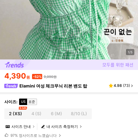
1/5
4,390
9,090원
-52%
원
Elamini 여성 체크무늬 리본 밴도 탑
4.98
(
73
)
사이즈
:
US
표준
6 left
2
(XS)
4
(S)
6
(M)
8/10
(L)
사이즈 안내
내 사이즈 측정하기
97%
정사이즈로 느꼈습니다