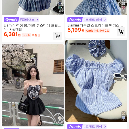
1.1M 팔로워
4.81
6
7
#탑티어스
#코케트 의상
Elamini 여성 봄/여름 뷔스티에 프릴
Elamini 캐주얼 스트라이프 백리스 홀
5,199
트림 보우 타이 슬림핏 크롭 탑
100+ 판매됨
터 탑, 여름
원
-30%
마지막 2일
6,381
원
-33%
추정된
#코케트 의상