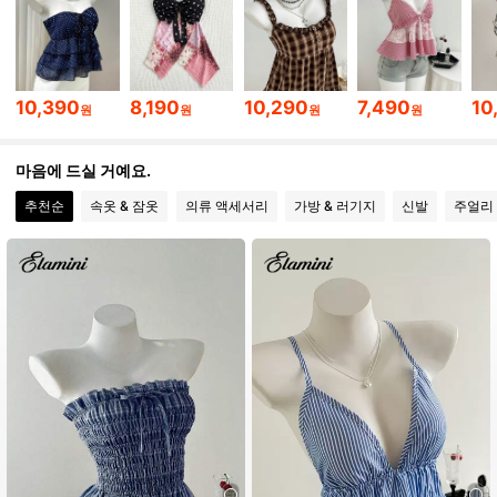
1.1M 팔로워
4.81
10,390
8,190
10,290
7,490
10
원
원
원
원
1.1M 팔로워
4.81
마음에 드실 거예요.
추천순
속옷 & 잠옷
의류 액세서리
가방 & 러기지
신발
주얼리 
1.1M 팔로워
4.81
1.1M 팔로워
4.81
1.1M 팔로워
4.81
1.1M 팔로워
4.81