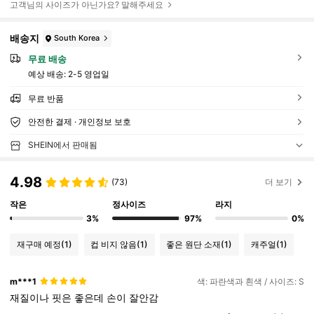
고객님의 사이즈가 아닌가요? 말해주세요
배송지
South Korea
무료 배송
예상 배송:
2-5 영업일
무료 반품
안전한 결제 · 개인정보 보호
SHEIN에서 판매됨
4.98
(73)
더 보기
작은
정사이즈
라지
3%
97%
0%
재구매 예정
(1)
컵 비지 않음
(1)
좋은 원단 소재
(1)
캐주얼
(1)
m***1
색: 파란색과 흰색 / 사이즈: S
재질이나
핏은
좋은데
손이
잘안감