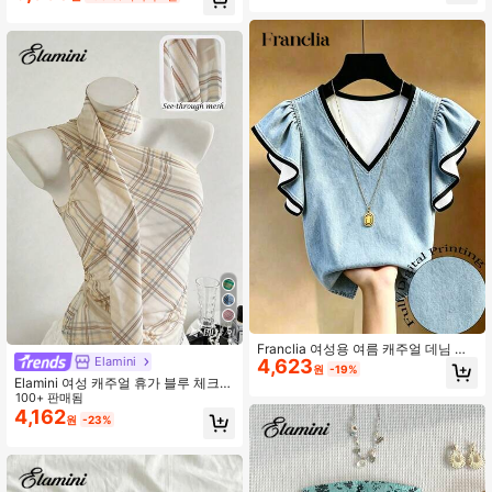
5
Franclia 여성용 여름 캐주얼 데님 효
Elamini
4,623
과 프린트 러플 트림 탑
원
-19%
Elamini 여성 캐주얼 휴가 블루 체크
비대칭 어깨 민소매 홀터넥 쉬폰 타이
100+ 판매됨
스트랩 탱크 탑
4,162
원
-23%