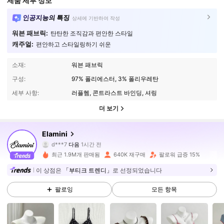
제품 세부 정보
인공지능의 특징
상세에 기반하여 작성
워븐 패브릭:
탄탄한 조직감과 편안한 스타일
캐주얼:
편안하고 스타일링하기 쉬운
소재:
워븐 패브릭
구성:
97% 폴리에스터, 3% 폴리우레탄
세부 사항:
러플헴, 콘트라스트 바인딩, 셔링
더 보기
1.1M 팔로워
4.81
Elamini
d***7
다음
1시간 전
k***a
가 탐색 중입니다
1.1M 팔로워
4.81
최근 1.9M개 판매됨
640K 재구매
팔로워 급증 15%
이 상점은
「부티크 트렌디」
로 선정되었습니다
1.1M 팔로워
4.81
팔로잉
모든 항목
1.1M 팔로워
4.81