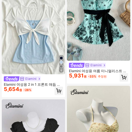
Elamini
6
Elamini 여성용 여름 미니멀리스트 휴
5,931
가용 그린 리본 장식 캐주얼 밴도 탑
원
-33%
추정된
Elamini
Elamini 여성용 2 in 1 프론트 매듭 반
5,654
팔 캐주얼 티셔츠
원
-28%