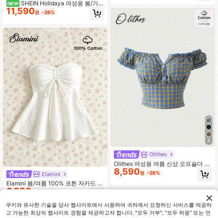
SHEIN Holidaya 여성용 봄/가을
NEW
11,590
출퇴근 & 데이트 브이넥 러플 트림 긴
원
-26%
팔 블라우스
4
Olithes
Olithes 여성용 여름 신상 오프숄더 러
8,590
플 클래식 섹시 체크 반팔 러플 소매
원
-26%
Elamini
블라우스, 외출, 데이트, 휴가, 출퇴근,
Elamini 봄/여름 100% 코튼 자카드 드
모임에 적합
6,890
로스트링 뷔스티에 허리 핀치 A라인
원
-48%
돌 스타일 여성 탑
쿠키와 유사한 기술을 당사 웹사이트에서 사용하여 귀하께서 요청하신 서비스를 제공하
고 가능한 최상의 웹사이트 경험을 제공하고자 합니다. "모두 거부", "모두 허용" 또는 언