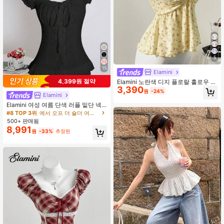
5
15
Elamini
4,399원 절약
Elamini 노란색 디지 플로랄 홀로우 아
3,390
웃 V 넥 귀여운 & 섹시한 백리스 크롭
원
-24%
Elamini
캐미솔, 봄/여름
Elamini 여성 여름 단색 러플 밑단 넥
타이 허리 반소매 블라우스
#8 TOP 3위
에서 오프 더 숄더 여성 상의, 블라우스 & 티
500+ 판매됨
8,991
원
-33%
추정된