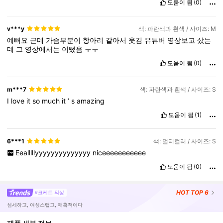
도움이 됨
(0)
v***y
색: 파란색과 흰색 / 사이즈: M
예뻐요
근데
가슴부분이
항아리
같아서
웃김
유튜버
영상보고
샀는
데
그
영상에서는
이뻤음
ㅜㅜ
도움이 됨
(0)
m***7
색: 파란색과 흰색 / 사이즈: S
I
love
it
so
much
it
’
s
amazing
도움이 됨
(1)
6***1
색: 멀티컬러 / 사이즈: S
Eealllllyyyyyyyyyyyyyy
niceeeeeeeeeee
도움이 됨
(0)
HOT
TOP 6
#코케트 의상
섬세하고, 여성스럽고, 매혹적이다