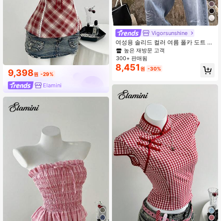
Vigorsunshine
여성용 솔리드 컬러 여름 폴카 도트 디
자인 러플 헴 홀터넥 백리스 크롭 탑,
높은 재방문 고객
허리 밴딩, 민소매 화이트, 바캉스룩
300+ 판매됨
8,451
원
-30%
9,398
원
-29%
Elamini