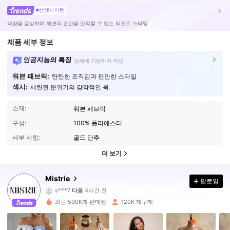
#선셋사이렌
석양을 감상하며 해변의 순간을 만끽할 수 있는 리조트 스타일
제품 세부 정보
인공지능의 특징
상세에 기반하여 작성
워븐 패브릭:
탄탄한 조직감과 편안한 스타일
섹시:
세련된 분위기의 감각적인 룩.
소재:
워븐 패브릭
구성:
100% 폴리에스터
세부 사항:
골드 단추
더 보기
153K 팔로워
4.78
Mistrie
팔로잉
s***7
다음
4시간 전
b***4
가 탐색 중입니다
153K 팔로워
4.78
최근 590K개 판매됨
120K 재구매