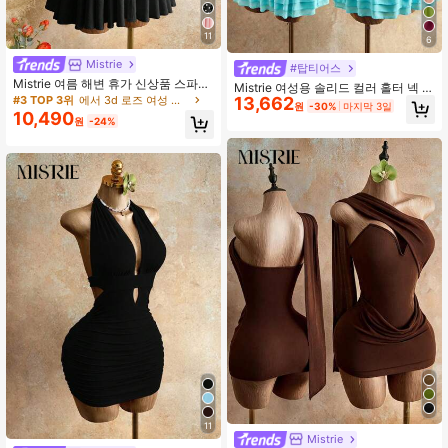
11
6
Mistrie
#탑티어스
Mistrie 여름 해변 휴가 신상품 스파게
Mistrie 여성용 솔리드 컬러 홀터 넥 타
티 스트랩 질감 라이트 옐로우 퍼프 스
13,662
#3 TOP 3위
에서 3d 로즈 여성 드레스
이 러치 패셔너블 데이트 미니 드레스
원
-30%
마지막 3일
커트, 여성용 섹시 오픈 백 우산 미니
터쿼이즈 드레스 여성 수영복 드레스
10,490
원
-24%
드레스
탱크니 수영복 스커트 아쿠아 블루 드
레스 블루 비치 드레스 스카이 블루 드
레스 여성 여름 휴가 의상 여름 휴가
의상 휴가 의상, 러플 스커트, 여름 옷,
여성용 여름 의상, 여름 의상, 여성용
여름 의상 여성용 여름 드레스 여성용
봄 드레스 여성 비치 드레스 여성 여름
의상 리조트웨어 여성 휴가 드레스
11
Mistrie