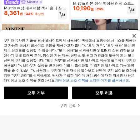
Mistrie
Mistrie 리본 장식 여성용 러싱 스트랩
10,190
리스 미니 드레스
Mistrie 여성 패셔너블 섹시 홀터 끈 없
원
-24%
8,361
는 바디콘 드레스, 여름
원
-33%
추정된
쿠키와 유사한 기술을 당사 웹사이트에서 사용하여 귀하께서 요청하신 서비스를 제공하
고 가능한 최상의 웹사이트 경험을 제공하고자 합니다. "모두 거부", "모두 허용" 또는 언
제든 선호도를 설정할 수 있습니다. "모두 허용"을 선택하시면 SHEIN의 쇼핑 경험을 보
완하기 위해 트래픽 분석, 향상된 기능 제공, 콘텐츠 및 광고 개인화에 도움이 되는 모든
선택적 쿠키를 설정합니다. "모두 거부"를 선택하시면 웹사이트 작동에 필수적인 쿠키만
허용됩니다. 브라우저 설정을 변경하여 이를 비활성화할 수 있지만 웹사이트 기능에 영
향을 줄 수 있습니다. 사용되는 쿠키에 대해 자세히 알아보고 선택적 쿠키 설정을 조정하
려면 "쿠키 관리"를 선택하세요. 당사가 수집한 데이터 처리 방식에 대한 자세한 내용은
개인정보 보호 정책을 참조하세요.
개인정보 보호 정책을 보려면 여기를 클릭하세요.
모두 거부
모두 허용
쿠키 관리
장바구니 담기
48% 할인!
4
드로스트링 사이드 플레어 소매 비대
칭 넥라인 브라리스 화이트 봄 우아한
#1 TOP 3위
직물 여성 미니 드레스
#탑티어스
웨딩 게스트 드레스
1.8k+ 판매됨
(1000+)
Mistrie 2026 여성 신상 섹시 넥라인
7,821
플로럴 프린트 홀터 드레스, 러플 보더
10,090
원
-32%
추정된
원
-25%
디자인, Y2K 리바이벌, 스위트 스파이
시 스타일, 휴가룩, 젊은 성인, 시스루