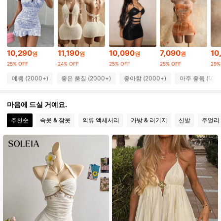
153K 팔로워
4.78
153K 팔로워
4.78
10,290
11,190
10,090
7,090
10
원
원
원
원
153K 팔로워
4.78
25% OFF
24% OFF
25% OFF
25% OFF
29%
예쁨 (2000+)
좋은 품질 (2000+)
좋아함 (2000+)
아주 좋음 (100
153K 팔로워
4.78
마음에 드실 거예요.
추천순
속옷 & 잠옷
의류 액세서리
가방 & 러기지
신발
주얼리 
153K 팔로워
4.78
153K 팔로워
4.78
153K 팔로워
4.78
153K 팔로워
4.78