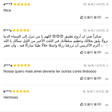
e***7
색: 녹색 / 사이즈: S
Nice
도움이 됨
(0)
f***ة
색: 녹색 / 사이즈: S
الدنيا
السماء
إلى
تنزل
من
يا
اللهم
😍😍😍
تطبيق
أروع
ان
شي
شكراً
نزولًا
يليق
بجلالك
وعظيم
سلطانك
في
الثلث
الأخير
من
الليل
نسألك
يا
الله
تغفر
وأن
،
فيه
مباركًا
طيبًا
حلالًا
واسعًا
رزقًا
ترزقنا
أن
الأكرمين
أكرم
وأنت
لا
حيث
من
الخير
أبواب
لنا
وتفتح
،
همومنا
وتفرج
ذنوبنا
نحتسب
💚💚💚💚
도움이 됨
(0)
💚💚💚💚💚💚🤍🤍🤍🤍🤍🤍🤍🤍🤍🤍.
J***a
색: 녹색 / 사이즈: L
Nossa
quero
mais
amei
deveria
ter
outras
cores
lindoooo
도움이 됨
(0)
k***i
색: 녹색 / 사이즈: M
Hermoso
도움이 됨
(0)