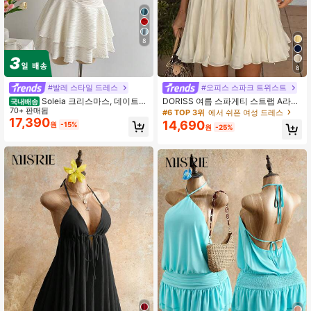
153K 팔로워
4.78
8
8
#발레 스타일 드레스
#오피스 스파크 트위스트
Soleia 크리스마스, 데이트
DORISS 여름 스파게티 스트랩 A라인
국내배송
나이트, 나이트클럽, 보헤미안, 보헤미
70+ 판매됨
메탈 버클 미니 드레스, 해변, 휴가, 애
#6 TOP 3위
에서 쉬폰 여성 드레스
안, 휴가, 가을 여성 의류, 빈티지, 휴일
프터눈 티, 야외 파티, 바캉스룩에 우
17,390
14,690
원
-15%
원
-25%
에 적합한 휴가 홀터 타이 불가사리 쉘
아한
장식 러플 브이넥 플로럴 메탈 버클 화
이트 니트 텍스처 바디콘 미니 드레스