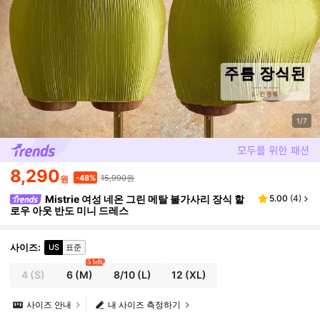
1/7
8,290
15,990원
-48%
원
Mistrie 여성 네온 그린 메탈 불가사리 장식 할
5.00
(
4
)
로우 아웃 반도 미니 드레스
사이즈
:
US
표준
5 left
4
(S)
6
(M)
8/10
(L)
12
(XL)
사이즈 안내
내 사이즈 측정하기