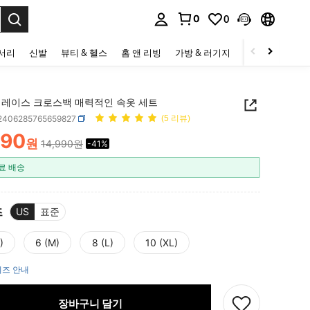
0
0
to select.
세서리
신발
뷰티 & 헬스
홈 앤 리빙
가방 & 러기지
스포츠 & 아웃
 레이스 크로스백 매력적인 속옷 세트
i2406285765659827
(5 리뷰)
890
원
14,990원
-41%
ICE AND AVAILABILITY
료 배송
즈
US
표준
)
6 (M)
8 (L)
10 (XL)
즈 안내
장바구니 담기