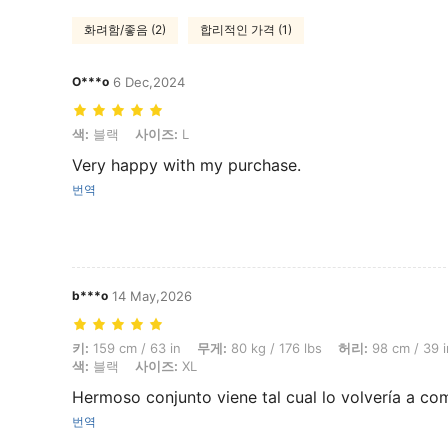
화려함/좋음 (2)
합리적인 가격 (1)
O***o
6 Dec,2024
색: 블랙, 사이즈: L
색:
블랙
사이즈:
L
Very happy with my purchase.
번역
b***o
14 May,2026
키: 159 cm / 63 in, 무게: 80 kg / 176 lbs, 허리: 98 cm / 39 in, 엉덩이:
키:
159 cm / 63 in
무게:
80 kg / 176 lbs
허리:
98 cm / 39 i
색:
블랙
사이즈:
XL
Hermoso conjunto viene tal cual lo volvería a co
번역