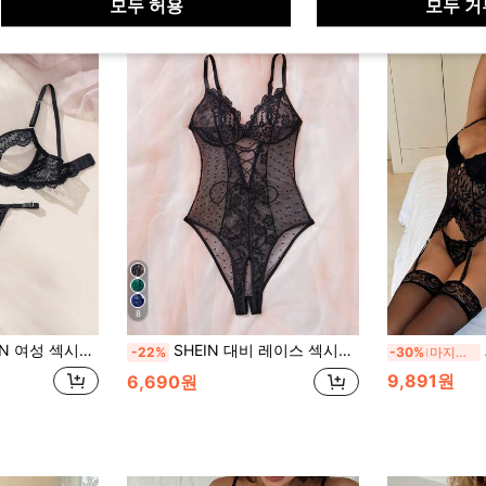
모두 허용
모두 거
8
할로우 아웃 레이스 브라와 끈 세트 란제리, 배디 룩
SHEIN 대비 레이스 섹시한 메쉬 여성용 바디수트 란제리, 외출용 1개
-22%
-30%
마지막 3일
9,891원
6,690원