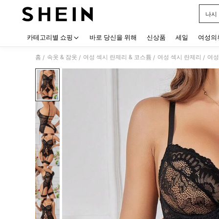
나시
Use up
카테고리별 쇼핑
바로 당신을 위해
신상품
세일
여성의
홈
속옷 & 잠옷
여성 섹시 란제리 & 코스튬
여성 섹시 란제리
여성
/
/
/
/