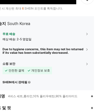
 시 계산된 최대
6
SHEIN 포인트를 획득합니다.
송지
South Korea
무료 배송
예상 배송:
2-5 영업일
Due to hygiene concerns, this item may not be returned
if its value has been substantially decreased.
쇼핑 보안
안전한 결제
개인정보 보호
SHEIN에서 판매됨
설명
4피스 세트,롱라인,10% 폴리우레탄,90% 폴리아미드
4.82
6.9K
8.5K
 및 핏