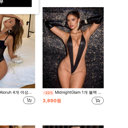
부
Aloruh 4개 여성용 섹시한 레이스 란제리 세트 (언더와이어 브라, G-스트링, 스타킹 1쌍 포함), 데이트 나이트
MidnightGlam 1개 블랙 섹시 바디수트, 여성용 섹시 란제리, 성인, 신혼여행, 핫, 데이트 나이트, 란제리, 레이스 섹시 란제리, 란제리 세트, 섹시 아웃핏
-22%
3,890원