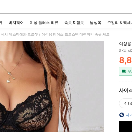
 and down arrow keys to navigate search 최근 검색어 and 검색 후 발견. Press Enter 
류
비치웨어
여성 플러스 의류
속옷 & 잠옷
남성복
주얼리 & 액
 섹시 뷔스티에와 코르셋
여성용 레이스 크로스백 매력적인 속옷 세트
/
여성용
SKU: s
8,
PR
무
사이
4 (S
사이