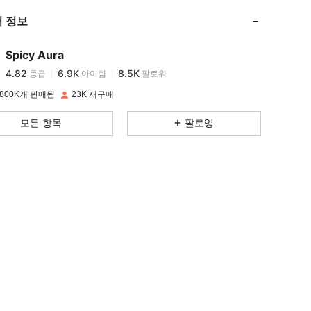
 정보
4.82
6.9K
8.5K
Spicy Aura
4.82
6.9K
8.5K
등급
아이템
팔로워
k***0
이(가)
하루 전에
지불됨
800K개 판매됨
23K 재구매
4.82
6.9K
8.5K
모든 항목
팔로잉
4.82
6.9K
8.5K
4.82
6.9K
8.5K
4.82
6.9K
8.5K
4.82
6.9K
8.5K