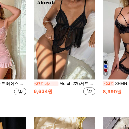
5
 숄더 스트랩 디자인, 러플 헴, 침실 착용에 적합, 섹시한 란제리
Aloruh 2개/세트 여성용 보우노트 메시 캐미 란제리 세트 외출용
SHEIN 5팩 크로스 프론트 
-27%
마지막 3일
-23%
6,634원
8,990원