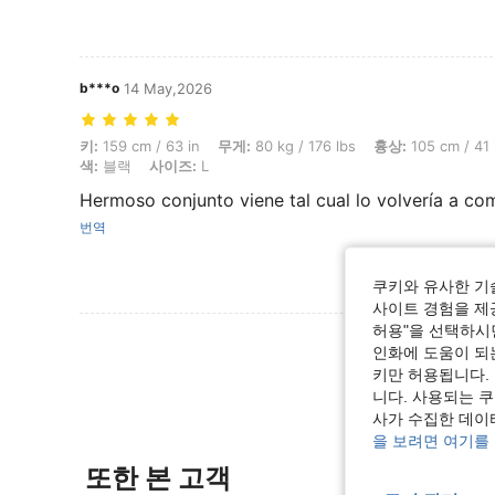
b***o
14 May,2026
키: 159 cm / 63 in, 무게: 80 kg / 176 lbs, 흉상: 105 cm / 41 in, 허리: 
키:
159 cm / 63 in
무게:
80 kg / 176 lbs
흉상:
105 cm / 41 
색:
블랙
사이즈:
L
Hermoso conjunto viene tal cual lo volvería a co
번역
쿠키와 유사한 기
사이트 경험을 제공
허용"을 선택하시면
리뷰 더 
인화에 도움이 되
키만 허용됩니다.
니다. 사용되는 
사가 수집한 데이
을 보려면 여기를
또한 본 고객