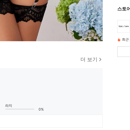
스토어
최근 
더 보기
라지
0%