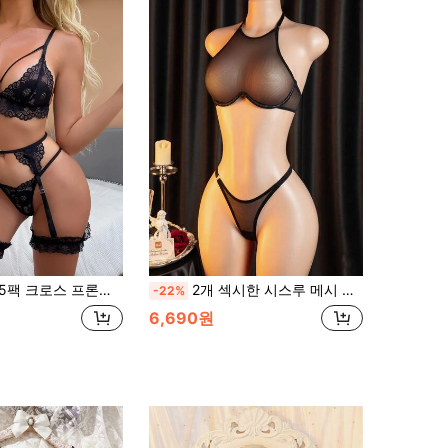
플로럴 레이스 가터 란제리 세트 (다리 링 1쌍 포함), 배디 룩
2개 섹시한 시스루 메시 여성 란제리 세트 - 푸쉬업 브라 및 끈 팬티
-22%
6,690원