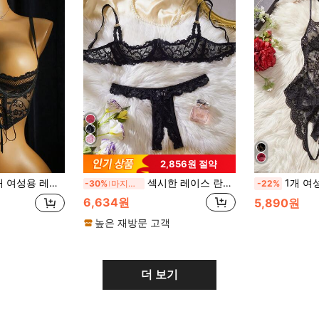
2,856원 절약
 핫, 데이트 나이트, 란제리, 레이스 섹시 란제리, 란제리 세트, 섹시한 의상
섹시한 레이스 란제리 세트, 매력적인 홀로우 아웃 디자인, 편안하고 피부에 잘 맞는 레이스 브라와 팬티 세트, 로맨틱한 여행과 판타지 밤에 적합
1개 여성용 블랙 섹시한 오픈 크로치 레이
-30%
마지막 3일
-22%
6,634원
5,890원
높은 재방문 고객
더 보기