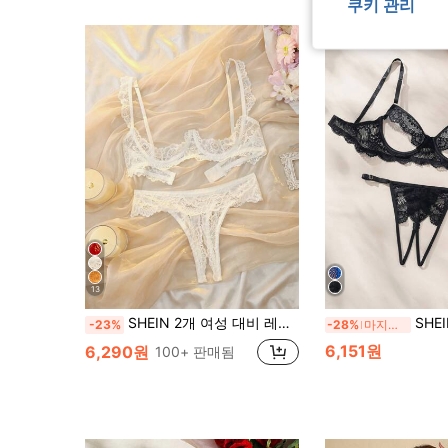
쿠키 관리
13
SHEIN 2개 여성 대비 레이스 섹시 란제리 세트 (와이어 포함) 외출용
SHEIN 여성 섹시한 
-23%
-28%
마지막 3일
6,151원
6,290원
100+ 판매됨