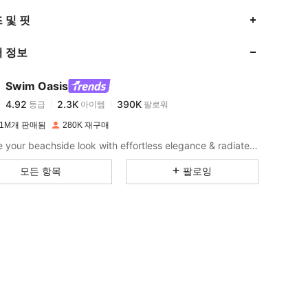
4.92
2.3K
390K
 및 핏
 정보
4.92
2.3K
390K
Swim Oasis
4.92
2.3K
390K
등급
아이템
팔로워
j***0
이(가)
하루 전에
지불됨
 1M개 판매됨
280K 재구매
4.92
2.3K
390K
Elevate your beachside look with effortless elegance & radiate confidence from shore to shore.
모든 항목
팔로잉
4.92
2.3K
390K
4.92
2.3K
390K
4.92
2.3K
390K
4.92
2.3K
390K