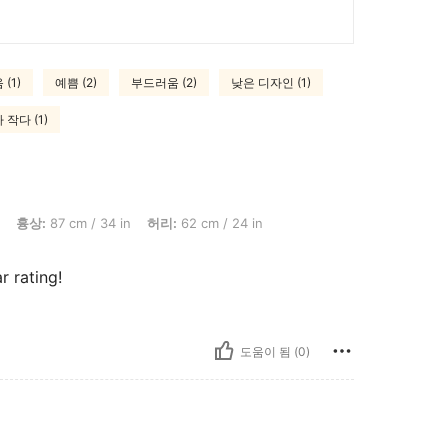
(1)
예쁨 (2)
부드러움 (2)
낮은 디자인 (1)
작다 (1)
m / 34 in, 허리: 62 cm / 24 in, 엉덩이: 101 cm / 40 in, 색: 멀티컬러, 사이즈: S
흉상:
87 cm / 34 in
허리:
62 cm / 24 in
r rating!
도움이 됨 (0)