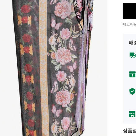
체크아웃
배
상품