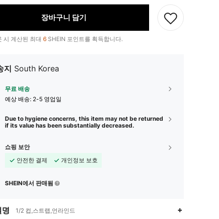
장바구니 담기
 시 계산된 최대
6
SHEIN 포인트를 획득합니다.
송지
South Korea
무료 배송
예상 배송:
2-5 영업일
Due to hygiene concerns, this item may not be returned
if its value has been substantially decreased.
쇼핑 보안
안전한 결제
개인정보 보호
SHEIN에서 판매됨
설명
1/2 컵,스트랩,언라인드