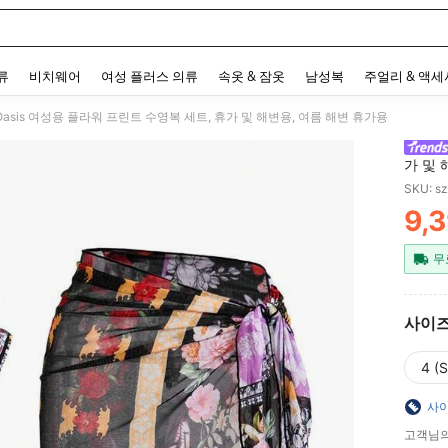
 and down arrow keys to navigate search 최근 검색어 and 검색 후 발견. Press Enter 
류
비치웨어
여성 플러스 의류
속옷 & 잠옷
남성복
주얼리 & 액
 Oasis 여성용 플라워 프린트 수영복 세트, 휴가 및 해변용, 여름 해변 휴가용
가 및 
SKU: s
9,
PR
무
사이
4 (S
사이
고객님의