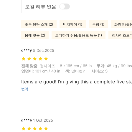
로컬 리뷰 없음
좋은 원단 소재 (2)
비치웨어 (1)
무향 (1)
화려함/좋음 
몸에 맞음 (2)
코디하기 쉬움/활용도 높음 (1)
정사이즈보다 
d***y
5 Dec,2025
전체 맞춤: 정사이즈, 키: 165 cm / 65 in, 무게: 45 kg / 99 lbs, 흉상: 87 c
전체 맞춤:
정사이즈
키:
165 cm / 65 in
무게:
45 kg / 99 lbs
엉덩이:
101 cm / 40 in
색:
멀티컬러
사이즈:
S
Items are good! I’m giving this a complete five sta
번역
g***a
1 Oct,2025