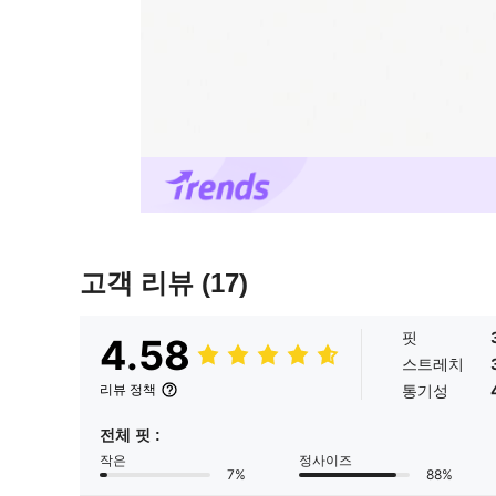
고객 리뷰
(17)
핏
4.58
스트레치
통기성
리뷰 정책
전체 핏 :
작은
정사이즈
7%
88%