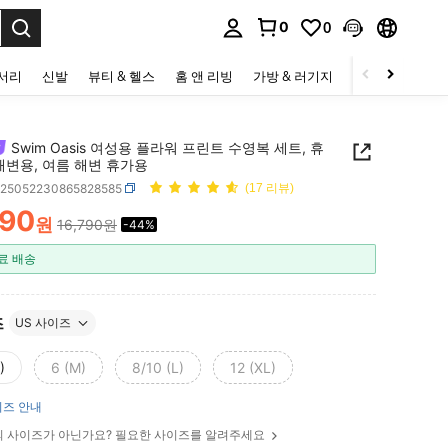
0
0
to select.
세서리
신발
뷰티 & 헬스
홈 앤 리빙
가방 & 러기지
스포츠 & 아웃
Swim Oasis 여성용 플라워 프린트 수영복 세트, 휴
해변용, 여름 해변 휴가용
z25052230865828585
(17 리뷰)
390
원
16,790원
-44%
ICE AND AVAILABILITY
료 배송
즈
US 사이즈
)
6 (M)
8/10 (L)
12 (XL)
즈 안내
 사이즈가 아닌가요? 필요한 사이즈를 알려주세요