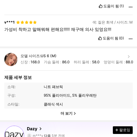
도움이 됨
(1)
v***1
색: 짙은 회색 / 사이즈: M
가성비
착하고
말해뭐해
편해요!!!!!
재구매
의사
있엉요!!!
도움이 됨
(0)
모델 사이즈:
US 6 (M)
신장 :
168.0
가슴 둘레 :
86.0
허리 둘레 :
58.0
엉덩이 둘레 :
88.0
제품 세부 정보
소재:
니트 패브릭
구성:
95% 폴리아미드, 5% 폴리우레탄
스타일:
클래식 섹시
더 보기
6.6M 팔로워
4.91
Dazy
팔로잉
m***v
다음
5분 전에