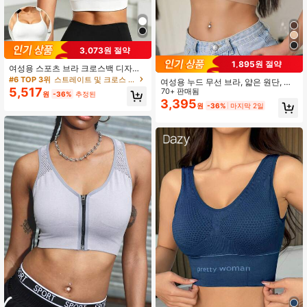
3,073원 절약
1,895원 절약
여성용 스포츠 브라 크로스백 디자인
패셔너블한 솔리드 컬러 스포츠 탱크
#6 TOP 3위
스트레이트 및 크로스 스트랩 여성 스포츠 브라
여성용 누드 무선 브라, 얇은 원단, 리
탑 요가 피트니스 및 러닝에 적합
5,517
프트 & 서포트, 탈착식 패드, 심리스,
70+ 판매됨
원
-36%
추정된
편안함, 탄성, 넓은 스트랩, U자형, 스
3,395
원
-36%
마지막 2일
포츠 브라