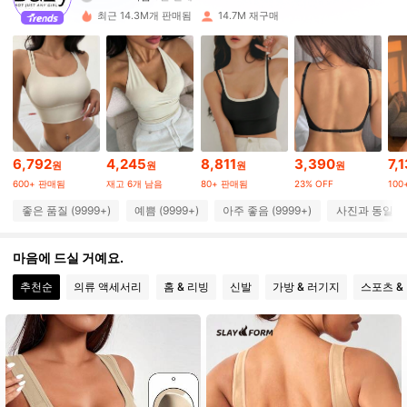
m***5
가 탐색 중입니다
6.6M 팔로워
최근 14.3M개 판매됨
14.7M 재구매
4.91
6.6M 팔로워
4.91
6.6M 팔로워
4.91
6,792
4,245
8,811
3,390
7,
원
원
원
원
6.6M 팔로워
600+ 판매됨
재고 6개 남음
80+ 판매됨
23% OFF
10
4.91
좋은 품질 (9999+)
예쁨 (9999+)
아주 좋음 (9999+)
사진과 동일 (9
6.6M 팔로워
4.91
마음에 드실 거예요.
추천순
의류 액세서리
홈 & 리빙
신발
가방 & 러기지
스포츠 &
6.6M 팔로워
4.91
6.6M 팔로워
4.91