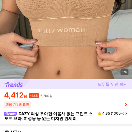
1/6
4,412
6,790원
-35%
원
랜덤 778원 할인
DAZY 여성 우아한 이음새 없는 프린트 스
4.85
(
1000+
)
포츠 브라, 여성용 등 없는 디자인 란제리
색: 살구색