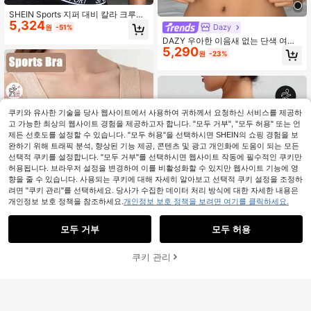
SHEIN Sports 지퍼 대비 칼라 크루넥
5,324
타이트핏 스포츠 브라, 여름에 적합
Dazy
원
-51%
DAZY 우아한 이음새 없는 단색 여성
5,290
스포츠 브라 여성 란제리
원
-23%
쿠키와 유사한 기술을 당사 웹사이트에서 사용하여 귀하께서 요청하신 서비스를 제공하
고 가능한 최상의 웹사이트 경험을 제공하고자 합니다. "모두 거부", "모두 허용" 또는 언
제든 선호도를 설정할 수 있습니다. "모두 허용"을 선택하시면 SHEIN의 쇼핑 경험을 보
완하기 위해 트래픽 분석, 향상된 기능 제공, 콘텐츠 및 광고 개인화에 도움이 되는 모든
선택적 쿠키를 설정합니다. "모두 거부"를 선택하시면 웹사이트 작동에 필수적인 쿠키만
허용됩니다. 브라우저 설정을 변경하여 이를 비활성화할 수 있지만 웹사이트 기능에 영
향을 줄 수 있습니다. 사용되는 쿠키에 대해 자세히 알아보고 선택적 쿠키 설정을 조정하
려면 "쿠키 관리"를 선택하세요. 당사가 수집한 데이터 처리 방식에 대한 자세한 내용은
개인정보 보호 정책을 참조하세요.
개인정보 보호 정책을 보려면 여기를 클릭하세요.
모두 거부
모두 허용
2,043원 절약
쿠키 관리
여성용 스포츠 브라 가슴 압박 탱크탑
장바구니 담기
35% 할인!
9
스타일 브라 무선 스포츠 브라 피부 친
#5 TOP 3위
높은 스트레칭 여성 스포츠 브라
화적 핏 언더웨어 피트니스 탱크탑 스
100+ 판매됨
SHEIN Sports 개교 통기증 없는 스포
포츠 의류 트레이닝 웨어
3,947
츠 브라와 개방형 디자인이 있는 교차
원
-34%
마지막 2일
#5 TOP 3위
스트레이트 및 크로스 스트랩 여성 스포츠 브라
된 뒷모습
4,582
원
-36%
추정된