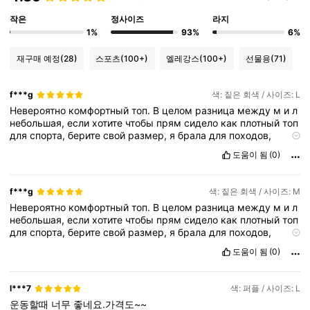
작은
정사이즈
라지
1%
93%
6%
재구매 예정
(28)
스포츠
(100+)
엘레강스
(100+)
선물용
(71)
f***g
색: 짙은 회색 / 사이즈: L
Невероятно
комфортный
топ.
В
целом
разница
между
м
и
л
небольшая,
если
хотите
чтобы
прям
сидело
как
плотный
топ
для
спорта,
берите
свой
размер,
я
брала
для
походов,
поэтому
оставила
посвободнее.
도움이 됨
(0)
f***g
색: 짙은 회색 / 사이즈: M
Невероятно
комфортный
топ.
В
целом
разница
между
м
и
л
небольшая,
если
хотите
чтобы
прям
сидело
как
плотный
топ
для
спорта,
берите
свой
размер,
я
брала
для
походов,
поэтому
оставила
посвободнее.
도움이 됨
(0)
l***7
색: 퍼플 / 사이즈: L
운동할때
너무
좋네요.가격도~~