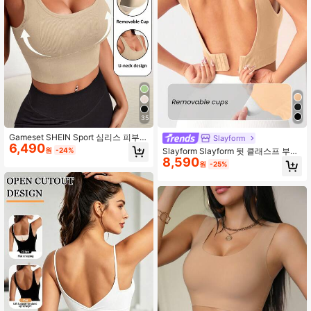
6.6M 팔로워
4.91
6.6M 팔로워
4.91
6.6M 팔로워
4.91
35
Gameset SHEIN Sport 심리스 피부
Slayform
6,490
친화적인 여성 스포츠 브라
원
-24%
Slayform Slayform 뒷 클래스프 부착
8,590
스포츠 브라
원
-25%