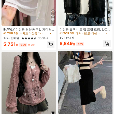
1.4M 팔로워
4.93
1.4M 팔로워
4.93
14
4
#1 TOP 3위
수확고 여성용 가벼운 카디건
3.1k+ 명 "여름옷"
INAWLY 여성용 경량 캐주얼 가디건,
여성용 블랙 니트 탑 프릴 트림, 얇고
여름
루즈한 슬라우치 싱글 브레스트 자외
#1 TOP 3위
#1 TOP 3위
수확고 여성용 가벼운 카디건
수확고 여성용 가벼운 카디건
#1 TOP 3위
에서 새로운 여성 니트 상의
선 차단 탑, 홀로우 아웃 통기성, 야외
80+ 판매됨
3.1k+ 명 "여름옷"
3.1k+ 명 "여름옷"
10k+ 판매됨
(1000+)
팔 커버리지 여름
#1 TOP 3위
수확고 여성용 가벼운 카디건
8,849
5,751
원
-35%
원
-32%
추정된
3.1k+ 명 "여름옷"