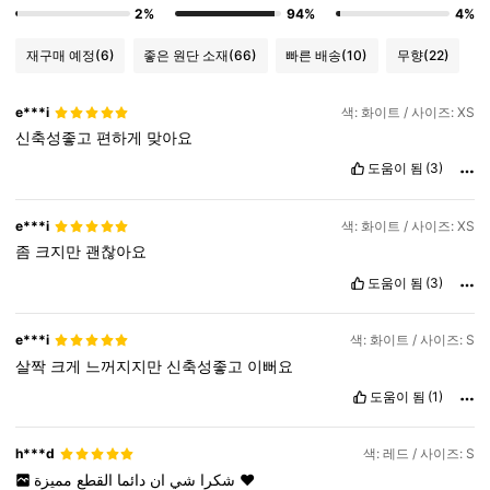
2%
94%
4%
재구매 예정
(6)
좋은 원단 소재
(66)
빠른 배송
(10)
무향
(22)
e***i
색: 화이트 / 사이즈: XS
신축성좋고
편하게
맞아요
도움이 됨
(3)
e***i
색: 화이트 / 사이즈: XS
좀
크지만
괜찮아요
도움이 됨
(3)
e***i
색: 화이트 / 사이즈: S
살짝
크게
느꺼지지만
신축성좋고
이뻐요
도움이 됨
(1)
h***d
색: 레드 / 사이즈: S
القطع
دائما
ان
شي
شكرا
مميزة
❤️