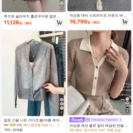
여성용 대비 스트라이프 라운드 넥 반
루즈핏 슬라우치 홀로우아웃 얇은 긴
팔 미디 핏 리브 슬릿 캐주얼 니트 드
팔 니트 브이넥 커버업 탑 핑크 가을
16,790
11,126
원
-26%
레스, 봄/여름 블랙
원
-28%
8
8
ChicGrav Fashion
얇은 긴팔 니트 가디건;봄/여름 에어컨
자외선 차단 가디건;신선하고 패셔너
#6 TOP 3위
에서 편안한 여성 니트웨어
여성용 패션 폴로 칼라 래글런 반팔 니
블한 숄 재킷
트 티셔츠, 봄/여름 신상 경량 캐주얼
100+ 판매됨
50+명이 "공식적인 자리" 적용 언급