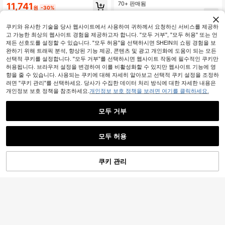
가디건 탑, 오피스 사이렌 가을
70+ 판매됨
11,741
원
-30%
13,190
원
-25%
쿠키와 유사한 기술을 당사 웹사이트에서 사용하여 귀하께서 요청하신 서비스를 제공하
고 가능한 최상의 웹사이트 경험을 제공하고자 합니다. "모두 거부", "모두 허용" 또는 언
제든 선호도를 설정할 수 있습니다. "모두 허용"을 선택하시면 SHEIN의 쇼핑 경험을 보
완하기 위해 트래픽 분석, 향상된 기능 제공, 콘텐츠 및 광고 개인화에 도움이 되는 모든
선택적 쿠키를 설정합니다. "모두 거부"를 선택하시면 웹사이트 작동에 필수적인 쿠키만
허용됩니다. 브라우저 설정을 변경하여 이를 비활성화할 수 있지만 웹사이트 기능에 영
유사한 재고품 표시
모두 보기
향을 줄 수 있습니다. 사용되는 쿠키에 대해 자세히 알아보고 선택적 쿠키 설정을 조정하
려면 "쿠키 관리"를 선택하세요. 당사가 수집한 데이터 처리 방식에 대한 자세한 내용은
개인정보 보호 정책을 참조하세요.
개인정보 보호 정책을 보려면 여기를 클릭하세요.
모두 거부
모두 허용
죄송합니다. 이 상품은 품절되었습니다.
쿠키 관리
#1 TOP 3위
헐렁한 여성 스웨터 조끼
품절
11
60+ 명 "여름옷"
여름용 할로우 크로셰 레이스 민소매
커버업 조끼
#1 TOP 3위
#1 TOP 3위
헐렁한 여성 스웨터 조끼
헐렁한 여성 스웨터 조끼
INAWLY 여성용 솔리드 컬러 긴팔 싱
글 브레스트 캐주얼 니트 가디건
100+ 판매됨
60+ 명 "여름옷"
60+ 명 "여름옷"
320+ 명 "좋은 원단 소재"
#1 TOP 3위
헐렁한 여성 스웨터 조끼
1k+ 판매됨
7,524
(1000+)
원
-31%
60+ 명 "여름옷"
7,490
원
-25%