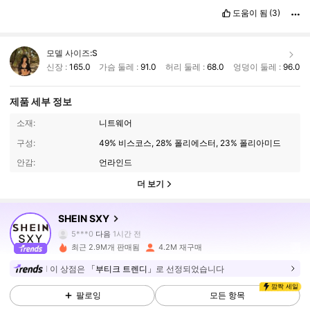
도움이 됨
(3)
모델 사이즈:
S
신장 :
165.0
가슴 둘레 :
91.0
허리 둘레 :
68.0
엉덩이 둘레 :
96.0
제품 세부 정보
소재:
니트웨어
구성:
49% 비스코스, 28% 폴리에스터, 23% 폴리아미드
안감:
언라인드
더 보기
1.4M 팔로워
4.93
SHEIN SXY
5***0
다음
1시간 전
최근 2.9M개 판매됨
4.2M 재구매
1.4M 팔로워
4.93
이 상점은
「부티크 트렌디」
로 선정되었습니다
깜짝 세일
팔로잉
모든 항목
1.4M 팔로워
4.93