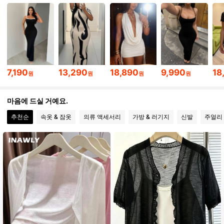
1.4M 팔로워
4.93
1.4M 팔로워
4.93
7,190
13,290
18,890
9,990
18
원
원
원
원
1.4M 팔로워
4.93
마음에 드실 거예요.
추천순
속옷 & 잠옷
의류 액세서리
가방 & 러기지
신발
주얼리 
1.4M 팔로워
4.93
1.4M 팔로워
4.93
1.4M 팔로워
4.93