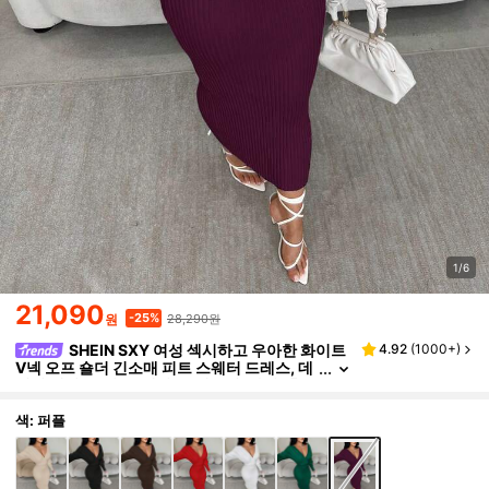
1/6
21,090
28,290원
-25%
원
SHEIN SXY 여성 섹시하고 우아한 화이트
4.92
(
1000+
)
V넥 오프 숄더 긴소매 피트 스웨터 드레스, 데
일리 웨어, 오피스, 데이트, 캐주얼, 파티, 추수
감사절, 크리스마스 화이트 미디 드레스 화이트 긴
소매 드레스 화이트 바디콘 드레스 가을/겨울용 골
색: 퍼플
지 미디 드레스에 적합