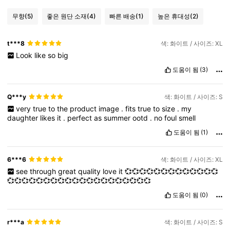
무향
(5)
좋은 원단 소재
(4)
빠른 배송
(1)
높은 휴대성
(2)
t***8
색: 화이트 / 사이즈: XL
Look
like
so
big
도움이 됨
(3)
Q***y
색: 화이트 / 사이즈: S
very
true
to
the
product
image
.
fits
true
to
size
.
my
daughter
likes
it
.
perfect
as
summer
ootd
.
no
foul
smell
도움이 됨
(1)
6***6
색: 화이트 / 사이즈: XL
see
through
great
quality
love
it
💞💞💞💞💞💞💞💞💞💞💞💞💞
💞💞💞💞💞💞💞💞💞💞💞💞💞💞💞💞💞💞💞💞
도움이 됨
(0)
r***a
색: 화이트 / 사이즈: S