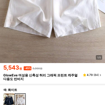
1/5
5,543
9,990원
-45%
원
GlowEve 여성용 신축성 허리 그래픽 프린트 캐주얼
4.79
(
84
)
다용도 반바지
색: 화이트