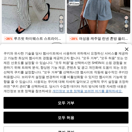
5
6
루즈핏 하이웨스트 스트라이프 와이드 레그 팬츠, 드로스트링 허리, 다용도 (스트라이프 패턴 랜덤) 봄, 편안한 스타일
여성용 캐주얼 린넨 혼방 플리츠 디자인 사이드 포켓 A라인 반바지, 봄/여름, 바캉스룩, 리조트웨어
-26%
-28%
10,490
10,262
원
300+ 판매됨
원
70+ 판매됨
쿠키와 유사한 기술을 당사 웹사이트에서 사용하여 귀하께서 요청하신 서비스를 제공하
고 가능한 최상의 웹사이트 경험을 제공하고자 합니다. "모두 거부", "모두 허용" 또는 언
제든 선호도를 설정할 수 있습니다. "모두 허용"을 선택하시면 SHEIN의 쇼핑 경험을 보
완하기 위해 트래픽 분석, 향상된 기능 제공, 콘텐츠 및 광고 개인화에 도움이 되는 모든
선택적 쿠키를 설정합니다. "모두 거부"를 선택하시면 웹사이트 작동에 필수적인 쿠키만
허용됩니다. 브라우저 설정을 변경하여 이를 비활성화할 수 있지만 웹사이트 기능에 영
유사한 재고품 표시
모두 보기
향을 줄 수 있습니다. 사용되는 쿠키에 대해 자세히 알아보고 선택적 쿠키 설정을 조정하
려면 "쿠키 관리"를 선택하세요. 당사가 수집한 데이터 처리 방식에 대한 자세한 내용은
개인정보 보호 정책을 참조하세요.
개인정보 보호 정책을 보려면 여기를 클릭하세요.
모두 거부
모두 허용
죄송합니다. 이 상품은 품절되었습니다.