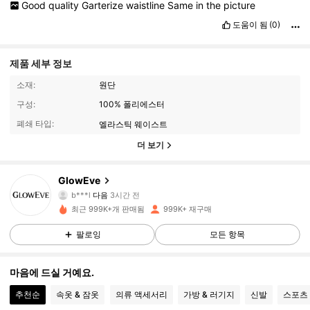
Good
quality
Garterize
waistline
Same
in
the
picture
도움이 됨
(0)
제품 세부 정보
소재:
원단
구성:
100% 폴리에스터
폐쇄 타입:
엘라스틱 웨이스트
더 보기
821K 팔로워
4.78
GlowEve
b***l
다음
3시간 전
n***9
가 탐색 중입니다
최근 999K+개 판매됨
999K+ 재구매
821K 팔로워
4.78
팔로잉
모든 항목
821K 팔로워
4.78
마음에 드실 거예요.
추천순
속옷 & 잠옷
의류 액세서리
가방 & 러기지
신발
스포츠
821K 팔로워