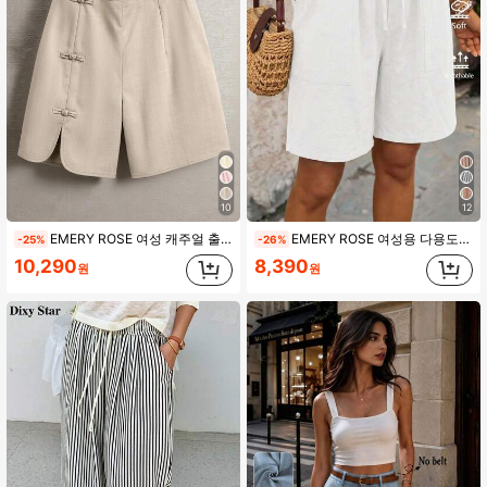
821K 팔로워
4.78
10
12
EMERY ROSE 여성 캐주얼 출퇴근 데일리 외출용 신축성 허리 라운드 슬릿 디자인 동방 매듭 단추 장식 반바지
EMERY ROSE 여성용 다용도 캐주얼 솔리드 컬러 드로스트링 허리 포켓 반바지
-25%
-26%
10,290
8,390
원
원