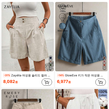
4.78
821K 팔로워
4.78
821K 팔로워
4.78
821K 팔로워
4.78
821K 팔로워
4.78
22
14
Zayélia 여성용 솔리드 컬러 미니멀리스트 데일리 반바지
GlowEve 키가 작은 여성용 단색 탄성 허리 캐주얼 편안하고 통기성이 좋은 린넨 반바지
-31%
-14%
8,082
6,977
821K 팔로워
4.78
원
원
821K 팔로워
4.78