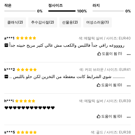
작은
정사이즈
라지
0%
100%
0%
클래식
(2)
추수감사절
(2)
선물용
(2)
여성스러움
(1)
a***1
색: 메탈릭 실버 / 사이즈: EUR40
رووووعه
راقي
جداً
فاللبس
والكعب
مش
عالي
كثير
مريح
حبيته
جداً
도움이 됨
(1)
k***2
색: 커피 브라운 / 사이즈: EUR41
..
حلو
لكن
التخزين
من
معفطة
كانت
الشرايط
شوي
باللبس
..........
도움이 됨
(0)
h***i
색: 메탈릭 실버 / 사이즈: EUR39
❤️❤️❤️❤️❤️❤️❤️❤️❤️❤️❤️❤️
도움이 됨
(0)
s***5
색: 골드 / 사이즈: EUR38