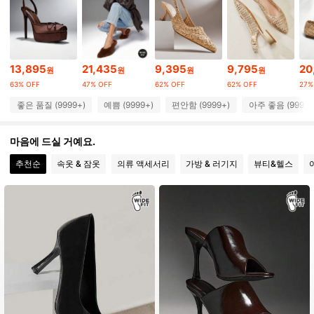
770K 팔로워
4.90
770K 팔로워
4.90
13,895
21,435
9,395
9,795
20
원
원
원
원
63% OFF
47% OFF
62% OFF
62% OFF
27%
770K 팔로워
4.90
좋은 품질 (9999+)
예쁨 (9999+)
편안함 (9999+)
아주 좋음 (9999+
마음에 드실 거예요.
770K 팔로워
4.90
추천순
속옷 & 잠옷
의류 액세서리
가방 & 러기지
뷰티&헬스
770K 팔로워
4.90
770K 팔로워
4.90
770K 팔로워
4.90