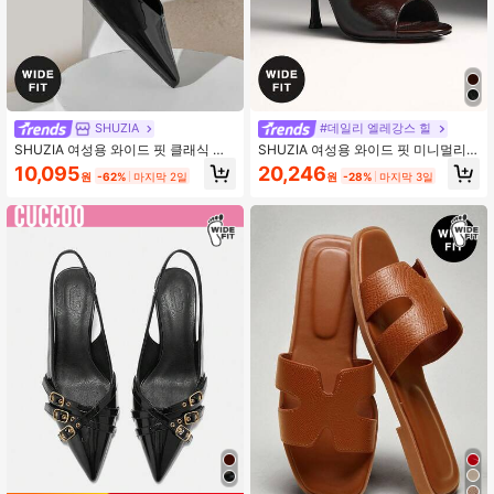
770K 팔로워
4.90
770K 팔로워
4.90
SHUZIA
#데일리 엘레강스 힐
SHUZIA 여성용 와이드 핏 클래식 우
SHUZIA 여성용 와이드 핏 미니멀리
아한 뾰족한 발가락 스틸레토 펌프스
스트 우아한 스틸레토 슬립온 힐 샌들
10,095
20,246
원
-62%
마지막 2일
원
-28%
마지막 3일
발렌타인 데이 와이드 핏