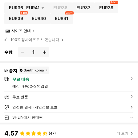
6 left
EUR36
-
EUR41
EUR36
EUR37
EUR38
8 left
4 left
EUR39
EUR40
EUR41
사이즈 안내
100%
정사이즈로 느꼈습니다
수량:
배송지
South Korea
무료 배송
예상 배송:
2-5 영업일
무료 반품
안전한 결제 · 개인정보 보호
SHEIN에서 판매됨
4.57
(47)
더 보기