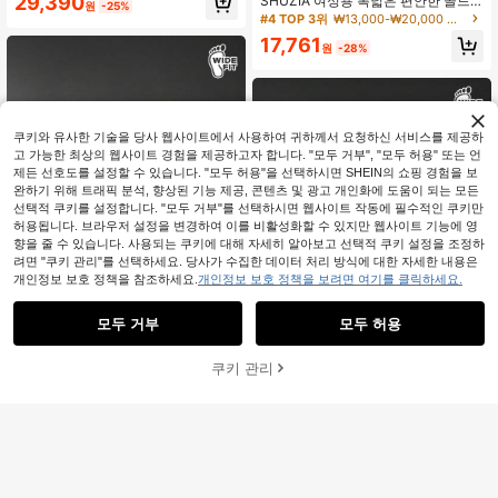
29,390
SHUZIA 여성용 폭넓은 편안한 골드
원
-25%
힐
메탈 토 링 플랫 샌들
#4 TOP 3위
₩13,000-₩20,000 여성 와이드핏 샌들
17,761
원
-28%
쿠키와 유사한 기술을 당사 웹사이트에서 사용하여 귀하께서 요청하신 서비스를 제공하
고 가능한 최상의 웹사이트 경험을 제공하고자 합니다. "모두 거부", "모두 허용" 또는 언
제든 선호도를 설정할 수 있습니다. "모두 허용"을 선택하시면 SHEIN의 쇼핑 경험을 보
완하기 위해 트래픽 분석, 향상된 기능 제공, 콘텐츠 및 광고 개인화에 도움이 되는 모든
선택적 쿠키를 설정합니다. "모두 거부"를 선택하시면 웹사이트 작동에 필수적인 쿠키만
허용됩니다. 브라우저 설정을 변경하여 이를 비활성화할 수 있지만 웹사이트 기능에 영
향을 줄 수 있습니다. 사용되는 쿠키에 대해 자세히 알아보고 선택적 쿠키 설정을 조정하
려면 "쿠키 관리"를 선택하세요. 당사가 수집한 데이터 처리 방식에 대한 자세한 내용은
개인정보 보호 정책을 참조하세요.
개인정보 보호 정책을 보려면 여기를 클릭하세요.
모두 거부
모두 허용
7,139원 절약
쿠키 관리
SHUZIA
장바구니 담기
46% 할인!
SHUZIA 여성용 스퀘어 토 조각 힐 쿠
션 안창 스트랩 PU 커피 힐 샌들 – 미
#1 TOP 3위
보헤미안 여성 와이드 핏 신발
SHUZIA
니멀하고 시크하며 우아한 여름 여행
19,251
SHUZIA 여성용 투명 웨지 힐 버클 패
필수품
원
-27%
션 샌들
12,795
원
-63%
마지막 2일