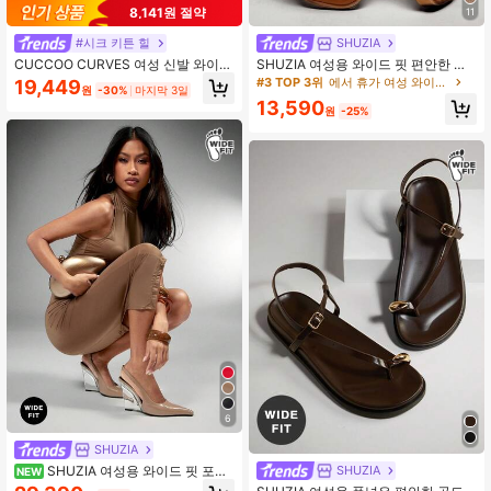
8,141원 절약
11
#시크 키튼 힐
SHUZIA
CUCCOO CURVES 여성 신발 와이드
SHUZIA 여성용 와이드 핏 편안한 일
핏 패션 뾰족한 얇은 하이힐 블랙 멀티
상 여름 휴가 캐주얼 플랫 샌들 크리스
#3 TOP 3위
에서 휴가 여성 와이드 핏 샌들
19,449
원
-30%
마지막 3일
스트랩 버클 슬링백 여성 신발 심플 클
마스 발렌타인 데이 와이드 핏
13,590
래식 데일리 컴포트 통통한 하이힐 여
원
-25%
성 신발 플러스 사이즈
6
SHUZIA
SHUZIA 여성용 와이드 핏 포인
SHUZIA
NEW
트 토, 우아하고 세련된 슬링백 웨지