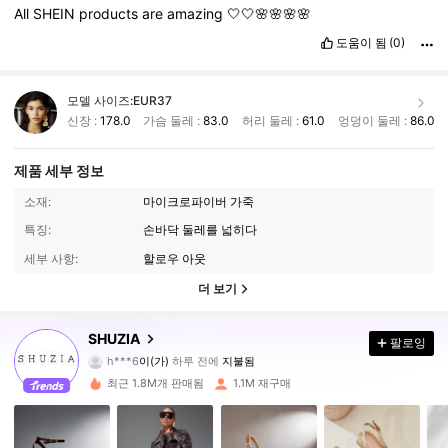
All
SHEIN
products
are
amazing
🤍🤍🌸🌸🌸🌸
도움이 됨
(0)
모델 사이즈:
EUR37
신장 :
178.0
가슴 둘레 :
83.0
허리 둘레 :
61.0
엉덩이 둘레 :
86.0
제품 세부 정보
소재:
마이크로파이버 가죽
특징:
손바닥 둘레를 넓히다
세부 사항:
할로우 아웃
더 보기
SHUZIA
팔로잉
770K 팔로워
4.90
h***6
이(가)
하루 전에
지불됨
최근 1.8M개 판매됨
1.1M 재구매
770K 팔로워
4.90