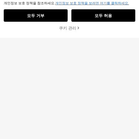
개인정보 보호 정책을 참조하세요.
개인정보 보호 정책을 보려면 여기를 클릭하세요.
모두 거부
모두 허용
4
쿠키 관리
장바구니 담기
25% 할인!
4
Aloruh
#캐주얼 복장
Aloruh 여름 캐주얼 미니멀리스트 불
INAWLY 여름 튜브 탑, 캐주얼, 패션
가사리 & 조개 프린트 크루넥 반팔 크
4,193
원
-45%
탑, 여성 비치 탑 여름, 휴가 탑
롭핏 여성 티셔츠, 여름, 해변 휴가, 봄
#1 TOP 3위
그래픽 여성 상의
방학, 졸업 시즌에 적합
300+ 판매됨
3,897
원
-30%
마지막 2일