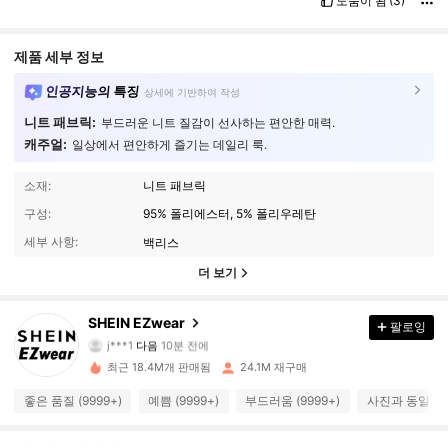
도움이 됨
(3)
제품 세부 정보
인공지능의 특징
상세에 기반하여 작성
니트 패브릭:
부드러운 니트 질감이 선사하는 편안한 매력.
캐주얼:
일상에서 편안하게 즐기는 데일리 룩.
소재:
니트 패브릭
구성:
95% 폴리에스터, 5% 폴리우레탄
세부 사항:
백리스
더 보기
1.9M 팔로워
4.91
SHEIN EZwear
팔로잉
j***1
다음
10분 전에
l***n
가 탐색 중입니다
1.9M 팔로워
최근 18.4M개 판매됨
24.1M 재구매
4.91
좋은 품질 (9999+)
예쁨 (9999+)
부드러움 (9999+)
사진과 동일 (99
1.9M 팔로워
4.91