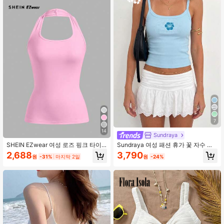
스프링으로 사용할 수 있습니다
1.9M 팔로워
4.91
7
14
Sundraya
SHEIN EZwear 여성 로즈 핑크 타이
Sundraya 여성 패션 휴가 꽃 자수 귀
트 캐주얼 홀터넥 캐미솔, 여름에 적합
여운 캐주얼 캐미솔
2,688
3,790
원
-31%
마지막 2일
원
-24%