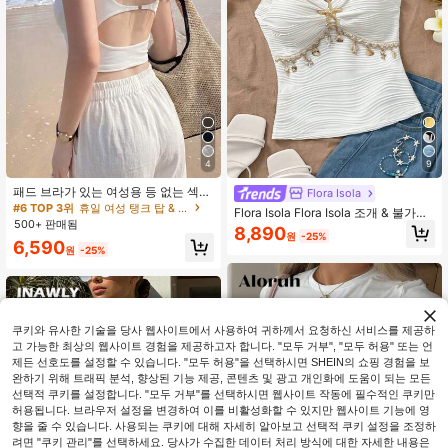
4
9
패드 브라가 있는 여성용 등 없는 섹시
Flora Isola
캐미솔 탑, 민소매 조끼, 여름 캐주얼
#6 TOP 3위
휴일 여성 탱크 탑 & 카미스
Flora Isola Flora Isola 조개 & 불가사
화이트
500+ 판매됨
리 체인, 불가사리 메탈 장식 버튼으로
8,890
원
-25%
장식된 여성 캐주얼 바캉스 스타일 캐
6,590
원
-25%
미솔, 로맨틱 바캉스 캐주얼 캐미솔
쿠키와 유사한 기술을 당사 웹사이트에서 사용하여 귀하께서 요청하신 서비스를 제공하
고 가능한 최상의 웹사이트 경험을 제공하고자 합니다. "모두 거부", "모두 허용" 또는 언
제든 선호도를 설정할 수 있습니다. "모두 허용"을 선택하시면 SHEIN의 쇼핑 경험을 보
완하기 위해 트래픽 분석, 향상된 기능 제공, 콘텐츠 및 광고 개인화에 도움이 되는 모든
선택적 쿠키를 설정합니다. "모두 거부"를 선택하시면 웹사이트 작동에 필수적인 쿠키만
허용됩니다. 브라우저 설정을 변경하여 이를 비활성화할 수 있지만 웹사이트 기능에 영
향을 줄 수 있습니다. 사용되는 쿠키에 대해 자세히 알아보고 선택적 쿠키 설정을 조정하
려면 "쿠키 관리"를 선택하세요. 당사가 수집한 데이터 처리 방식에 대한 자세한 내용은