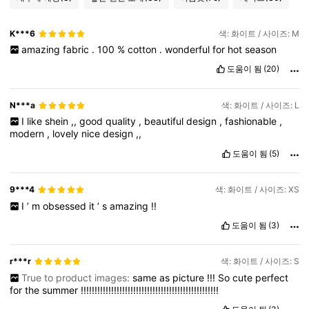
K***6
색: 화이트 / 사이즈: M
amazing
fabric
.
100
%
cotton
.
wonderful
for
hot
season
도움이 됨
(20)
N***a
색: 화이트 / 사이즈: L
I
like
shein
,,
good
quality
,
beautiful
design
,
fashionable
,
modern
,
lovely
nice
design
,,
도움이 됨
(5)
9***4
색: 화이트 / 사이즈: XS
I
’
m
obsessed
it
’
s
amazing
!!
도움이 됨
(3)
r***r
색: 화이트 / 사이즈: S
True to product images:
same
as
picture
!!!
So
cute
perfect
for
the
summer
!!!!!!!!!!!!!!!!!!!!!!!!!!!!!!!!!!!!!!!!!!!!!!!!!!