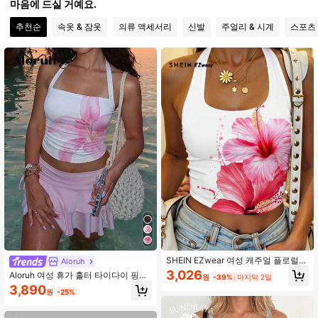
마음에 드실 거예요.
추천순
속옷 & 잠옷
의류 액세서리
신발
주얼리 & 시계
스포츠
1.9M 팔로워
4.91
1.9M 팔로워
4.91
1.9M 팔로워
4.91
1.9M 팔로워
4.91
1.9M 팔로워
4.91
1.9M 팔로워
4.91
SHEIN EZwear 여성 캐주얼 플로럴
Aloruh
프린트 할터넥 슬림핏 캐미솔 탱크톱,
3,026
Aloruh 여성 휴가 홀터 타이다이 핑크
원
-39%
마지막 2일
여름에 적합
릴리 꽃 프린트 피티드 홀터 탑, 여름,
3,890
원
-25%
1.9M 팔로워
해변 휴가, 하와이 휴가, 음악 축제에
4.91
적합하며, 비치 커버업, 캐주얼 비키
니, 편안한 수영복 또는 장식용 비치