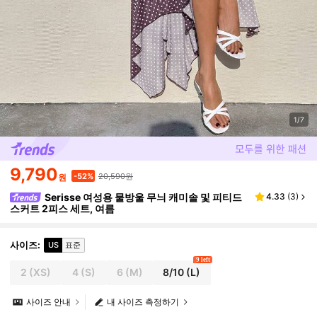
1/7
9,790
20,590원
-52%
원
Serisse 여성용 물방울 무늬 캐미솔 및 피티드
4.33
(
3
)
스커트 2피스 세트, 여름
사이즈
:
US
표준
9 left
2
(XS)
4
(S)
6
(M)
8/10
(L)
사이즈 안내
내 사이즈 측정하기