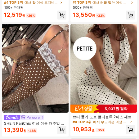
식 컬러블록 폴카 도트 레이스 패널 민
카 도트 리본 2피스 세트: 비대칭 헴 탑
#4 TOP 3위
에서 활 여성 코디네이터
#1 TOP 3위
에서 러플 밑단 여성 코디네이터
소매 탑과 스커트, 매력적이고 다용도
& 로우 웨이스트 머메이드 스커트
100+ 판매됨
500+ 판매됨
의 여름 아웃핏 투피스 아웃핏 여성 스
12,519
13,550
커트
원
-26%
원
-32%
5,937원 절약
쁘띠 폴카 도트 컬러블록 2피스 세트,
Pariaura
우아하고 매력적인 파티, Y2K 백리스
#4 TOP 3위
에서 부드러운 여성 코디네이터
SHEIN PariChic 여성 여름 캐주얼 스
홀터 타이 러플 2피스 세트, 캐주얼 휴
트리트 데이트 휴가 룩 레트로 루즈 커
10,953
13,390
가 봄 여름 사계절
원
-35%
원
-48%
피 컬러 폴카 도트 레이스 네크라인 스
파게티 스트랩 캐미솔 하이웨스트 와