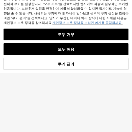
선택적 쿠키를 설정합니다. "모두 거부"를 선택하시면 웹사이트 작동에 필수적인 쿠키만
허용됩니다. 브라우저 설정을 변경하여 이를 비활성화할 수 있지만 웹사이트 기능에 영
향을 줄 수 있습니다. 사용되는 쿠키에 대해 자세히 알아보고 선택적 쿠키 설정을 조정하
려면 "쿠키 관리"를 선택하세요. 당사가 수집한 데이터 처리 방식에 대한 자세한 내용은
개인정보 보호 정책을 참조하세요.
개인정보 보호 정책을 보려면 여기를 클릭하세요.
모두 거부
모두 허용
7
INAWLY Solva 2개/세트 여름 캐주얼
솔리드 컬러 캐미솔 & 옆트임 스커트
60+ 판매됨
쿠키 관리
장바구니 담기
52% 할인!
9,302
원
-29%
Siren Gaze
Siren Gaze 여성 휴가 레오파드 프린
트 & 스트라이프 캐미솔 탑과 바디콘
5,790
원
-59%
미니 스커트 2피스 세트