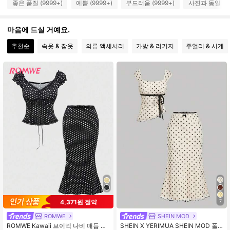
좋은 품질 (9999+)
예쁨 (9999+)
부드러움 (9999+)
사진과 동일 (99
497K 팔로워
4.82
마음에 드실 거예요.
추천순
속옷 & 잠옷
의류 액세서리
가방 & 러기지
주얼리 & 시계
497K 팔로워
4.82
497K 팔로워
4.82
497K 팔로워
4.82
497K 팔로워
4.82
497K 팔로워
4.82
4,371원 절약
7
ROMWE
SHEIN MOD
ROMWE Kawaii 브이넥 나비 매듭 장
SHEIN X YERIMUA SHEIN MOD 폴