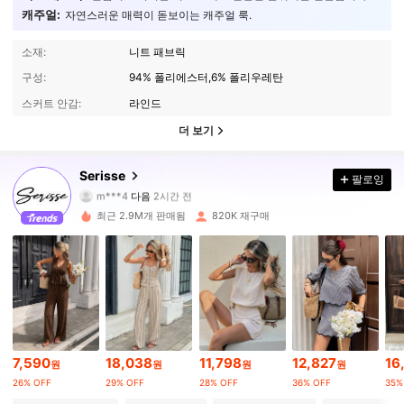
캐주얼:
자연스러운 매력이 돋보이는 캐주얼 룩.
소재:
니트 패브릭
구성:
94% 폴리에스터,6% 폴리우레탄
스커트 안감:
라인드
더 보기
497K 팔로워
4.82
Serisse
팔로잉
m***4
다음
2시간 전
m***7
가 탐색 중입니다
497K 팔로워
4.82
최근 2.9M개 판매됨
820K 재구매
497K 팔로워
4.82
497K 팔로워
4.82
7,590
18,038
11,798
12,827
16
원
원
원
원
497K 팔로워
4.82
26% OFF
29% OFF
28% OFF
36% OFF
35%