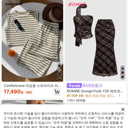
이드 레그 팬츠 2피스 세트
13
Comfortcana 여성용 스트라이프 라
#스카프 탑
운드 넥 니트 탱크탑과 루즈핏 캐주얼
17,490
ROMWE Grunge Punk Y2K 레트로
원
-25%
팬츠 세트
체크무늬 스카프 부스티에 탑과 체크
#1 TOP 3위
에서 지퍼 여성 코디네이터
무늬 저웨스트 물고기 꼬리 스커트 2
1.5k+ 판매됨
피스 세트
13,221
원
-23%
쿠키와 유사한 기술을 당사 웹사이트에서 사용하여 귀하께서 요청하신 서비스를 제공하
고 가능한 최상의 웹사이트 경험을 제공하고자 합니다. "모두 거부", "모두 허용" 또는 언
제든 선호도를 설정할 수 있습니다. "모두 허용"을 선택하시면 SHEIN의 쇼핑 경험을 보
완하기 위해 트래픽 분석, 향상된 기능 제공, 콘텐츠 및 광고 개인화에 도움이 되는 모든