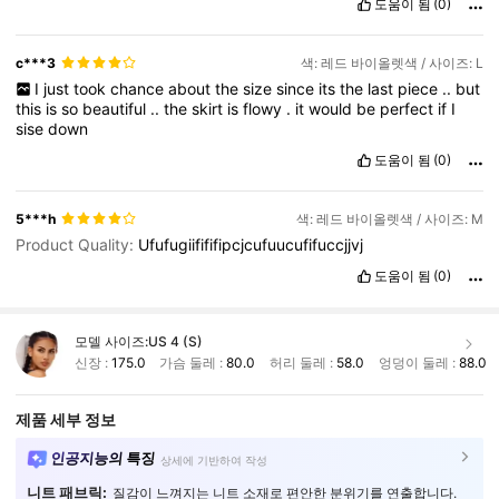
도움이 됨
(0)
c***3
색: 레드 바이올렛색 / 사이즈: L
I
just
took
chance
about
the
size
since
its
the
last
piece
..
but
this
is
so
beautiful
..
the
skirt
is
flowy
.
it
would
be
perfect
if
I
sise
down
도움이 됨
(0)
5***h
색: 레드 바이올렛색 / 사이즈: M
Product Quality:
Ufufugiifififipcjcufuucufifuccjjvj
도움이 됨
(0)
모델 사이즈:
US 4 (S)
신장 :
175.0
가슴 둘레 :
80.0
허리 둘레 :
58.0
엉덩이 둘레 :
88.0
제품 세부 정보
인공지능의 특징
상세에 기반하여 작성
니트 패브릭:
질감이 느껴지는 니트 소재로 편안한 분위기를 연출합니다.