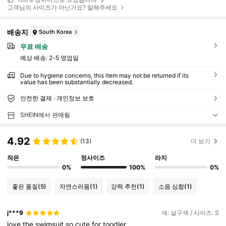
고객님의 사이즈가 아닌가요? 말해주세요
배송지
South Korea
무료 배송
예상 배송:
2-5 영업일
Due to hygiene concerns, this item may not be returned if its
value has been substantially decreased.
안전한 결제 · 개인정보 보호
SHEIN에서 판매됨
4.92
(13)
더 보기
작은
정사이즈
라지
0%
100%
0%
좋은 품질
(5)
자연스러움
(1)
강력 추천
(1)
소음 심함
(1)
j***9
색: 살구색 / 사이즈: S
love
the
swimsuit
so
cute
for
toodler