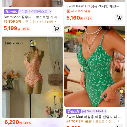
5
Swim Basics 여성용 섹시한 체크무늬
랜덤 프린트 1피스 수영복, 여름
재고 6개 남음
#여름 하이웨이스트
5,160
Swim Mod 꽃무늬 드로스트링 캐미
원
-42%
여름 비치 비키니 탑
#3 TOP 3위
다색 여성 비키니 상의
5,199
원
-29%
7
Swim Mod
Swim Mod 여성용 여름 랜덤 디티 플
로랄 캐미솔 1피스 수영복
6,290
#4 TOP 3위
올오버 프린트 여성 원피스
원
-46%