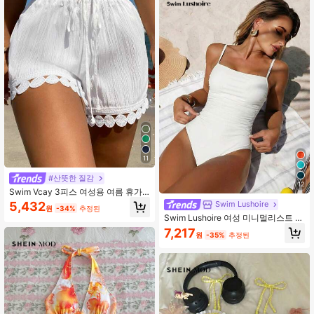
아웃핏, 유니크 테마 파티 드레스, 카
페 선물에 완벽
11
#산뜻한 질감
12
Swim Vcay 3피스 여성용 여름 휴가
의상: 레이스 트림 허리 끈 커버업, 수
Swim Lushoire
5,432
원
-34%
추정된
영복 탑, 반바지
Swim Lushoire 여성 미니멀리스트 솔
리드 컬러 러치 1피스 수영복, 봄/여름
7,217
원
-35%
추정된
휴가에 적합