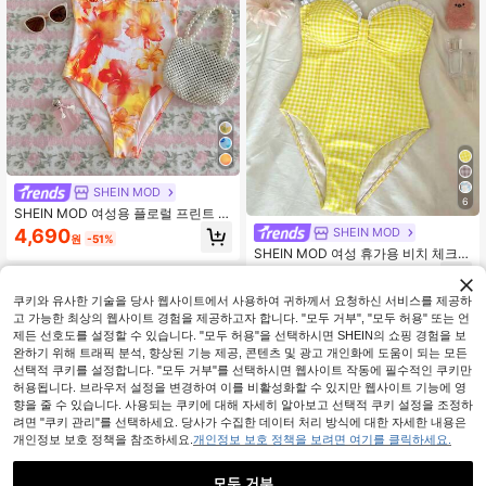
SHEIN MOD
6
SHEIN MOD 여성용 플로럴 프린트 홀
터 1피스 수영복 휴가용
4,690
SHEIN MOD
원
-51%
SHEIN MOD 여성 휴가용 비치 체크
스파게티 스트랩 1피스 수영복
5,690
원
-46%
쿠키와 유사한 기술을 당사 웹사이트에서 사용하여 귀하께서 요청하신 서비스를 제공하
고 가능한 최상의 웹사이트 경험을 제공하고자 합니다. "모두 거부", "모두 허용" 또는 언
제든 선호도를 설정할 수 있습니다. "모두 허용"을 선택하시면 SHEIN의 쇼핑 경험을 보
완하기 위해 트래픽 분석, 향상된 기능 제공, 콘텐츠 및 광고 개인화에 도움이 되는 모든
선택적 쿠키를 설정합니다. "모두 거부"를 선택하시면 웹사이트 작동에 필수적인 쿠키만
허용됩니다. 브라우저 설정을 변경하여 이를 비활성화할 수 있지만 웹사이트 기능에 영
향을 줄 수 있습니다. 사용되는 쿠키에 대해 자세히 알아보고 선택적 쿠키 설정을 조정하
려면 "쿠키 관리"를 선택하세요. 당사가 수집한 데이터 처리 방식에 대한 자세한 내용은
개인정보 보호 정책을 참조하세요.
개인정보 보호 정책을 보려면 여기를 클릭하세요.
모두 거부