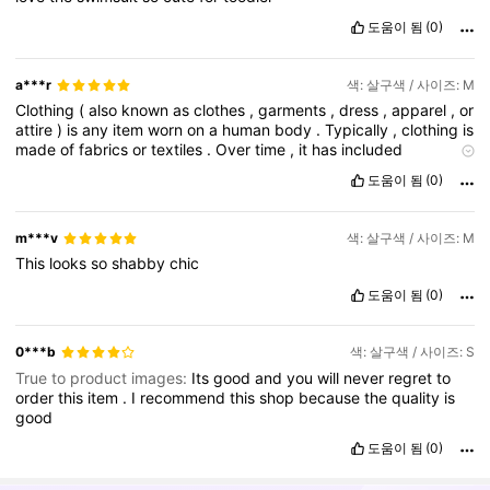
도움이 됨
(0)
a***r
색: 살구색 / 사이즈: M
Clothing
(
also
known
as
clothes
,
garments
,
dress
,
apparel
,
or
attire
)
is
any
item
worn
on
a
human
body
.
Typically
,
clothing
is
made
of
fabrics
or
textiles
.
Over
time
,
it
has
included
garments
made
from
animal
skin
and
other
thin
sheets
of
도움이 됨
(0)
materials
and
natural
products
found
in
the
environment
,
put
together
.
m***v
색: 살구색 / 사이즈: M
This
looks
so
shabby
chic
도움이 됨
(0)
0***b
색: 살구색 / 사이즈: S
True to product images:
Its
good
and
you
will
never
regret
to
order
this
item
.
I
recommend
this
shop
because
the
quality
is
good
도움이 됨
(0)