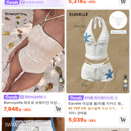
5,318
원
-43%
SHEIN MOD
5
4
#2 TOP 3위
컬러블록 여성 비키니 하의
Bonvoyette
거의 매진!
#여름 하이웨이스트
Bonvoyette 레트로 보헤미안 여성용
#2 TOP 3위
#2 TOP 3위
컬러블록 여성 비키니 하의
컬러블록 여성 비키니 하의
Elavelle 여성용 봄/여름 자카드 원단
모카 브라운 1피스 수영복, 홀터넥, 트
사이드 타이 비키니 하의
7,948
거의 매진!
거의 매진!
원
-40%
위스트 메탈 액세서리, 백리스 소프트
100+ 판매됨
#2 TOP 3위
컬러블록 여성 비키니 하의
컵, 프리미엄 메이플 리프 3D 레이스
거의 매진!
5,039
텍스처 프론트 커버, 세미 쉬어, 편안
원
-24%
하고 여유로운, 백 매트 원단, 미니멀
리스트 섹시, 여름 휴가, 피크닉, 비치