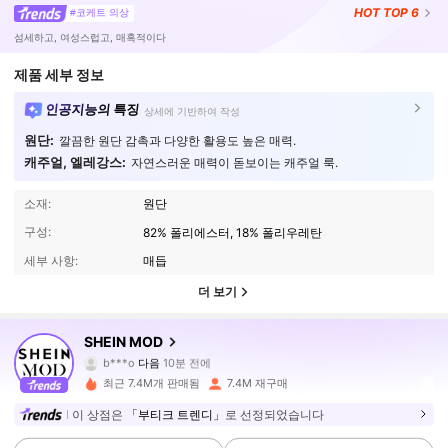
HOT
TOP 6
#코케트 의상
섬세하고, 여성스럽고, 매혹적이다
제품 세부 정보
인공지능의 특징
상세에 기반하여 작성
원단:
깔끔한 원단 감촉과 다양한 활용도 높은 매력.
캐주얼, 엘레강스:
자연스러운 매력이 돋보이는 캐주얼 룩.
소재:
원단
구성:
82% 폴리에스터, 18% 폴리우레탄
세부 사항:
매듭
더 보기
3.3M 팔로워
4.91
SHEIN MOD
b***o
다음
10분 전에
c***s
가 탐색 중입니다
3.3M 팔로워
4.91
최근 7.4M개 판매됨
7.4M 재구매
이 상점은
「부티크 트렌디」
로 선정되었습니다
3.3M 팔로워
4.91