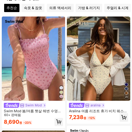
3.3M 팔로워
4.91
추천순
속옷 & 잠옷
의류 액세서리
가방 & 러기지
주얼리 & 시계
3.3M 팔로워
4.91
20
Swim Mod
aralina
Swim Mod 봄/여름 햇살 해변 수영복,
Aralina 여름 리조트 휴가 비치 웨스턴
스위트 걸 귀여운 꽃무늬 랜덤 올오버
60+ 판매됨
플로럴 프린트 트림 디테일 1피스 수
7,238
원
-12%
프린트 스파게티 스트랩 1피스 수영복
영복과 수영 가방
8,690
원
-23%