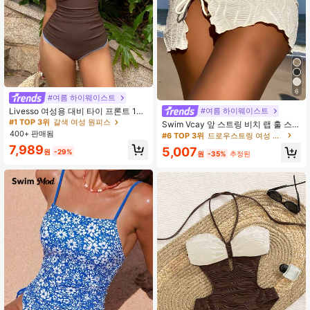
#1 TOP 3위
갈색 여성 원피스
6
거의 매진!
#여름 하이웨이스트
#1 TOP 3위
#1 TOP 3위
갈색 여성 원피스
갈색 여성 원피스
Livesso 여성용 대비 타이 프론트 1피
#여름 하이웨이스트
스 섹시 수영복 휴가 크루즈 아웃핏 비
거의 매진!
거의 매진!
Swim Vcay 앞 스트링 비치 랩 훌 스커
치용
400+ 판매됨
트
#1 TOP 3위
갈색 여성 원피스
#6 TOP 3위
드로우스트링 여성 커버 업
거의 매진!
7,989
5,007
원
-29%
원
-35%
추정된