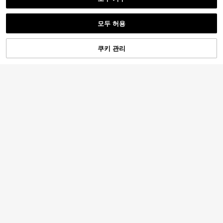
모두 허용
쿠키 관리
장바구니 담기
52% 할인!