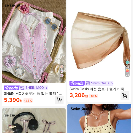
28
4
Swim Oasis
SHEIN MOD
Swim Oasis 여성 옴브레 컬러 비치 휴
가 커버업 & 스커트 세트 (랜덤 프린
SHEIN MOD 꽃무늬 등 없는 홀터 1피
3,206
원
-18%
트)
스 수영복
5,390
원
-47%