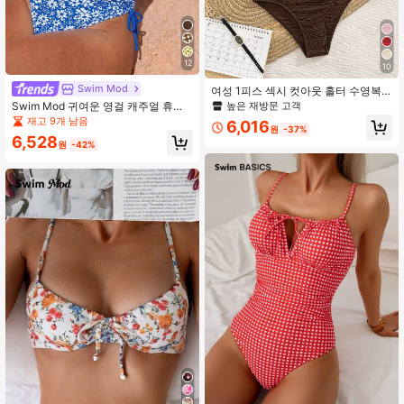
12
10
Swim Mod
여성 1피스 섹시 컷아웃 홀터 수영복,
유럽 및 미국 패션 스타일 휴가 해변
높은 재방문 고객
Swim Mod 귀여운 영걸 캐주얼 휴가
여름
청춘스러운 잔꽃 랜덤 프린트 야외 해
재고 9개 남음
6,016
원
-37%
변 수영복 레이스업 드로스트링 핏 백
6,528
리스 슬리밍 걸 1피스 수영복
원
-42%