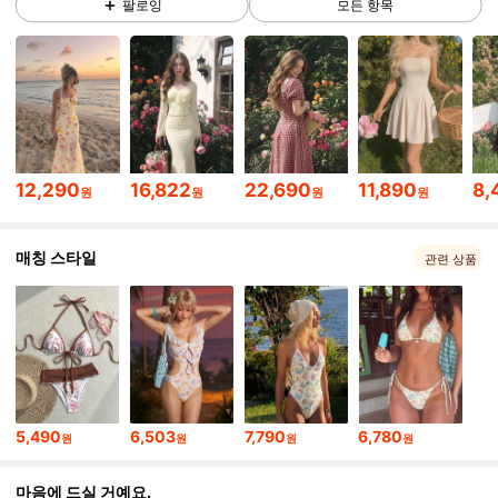
팔로잉
모든 항목
3.3M 팔로워
4.91
3.3M 팔로워
4.91
12,290
16,822
22,690
11,890
8,
원
원
원
원
3.3M 팔로워
4.91
매칭 스타일
관련 상품
3.3M 팔로워
4.91
3.3M 팔로워
4.91
5,490
6,503
7,790
6,780
원
원
원
원
3.3M 팔로워
4.91
마음에 드실 거예요.