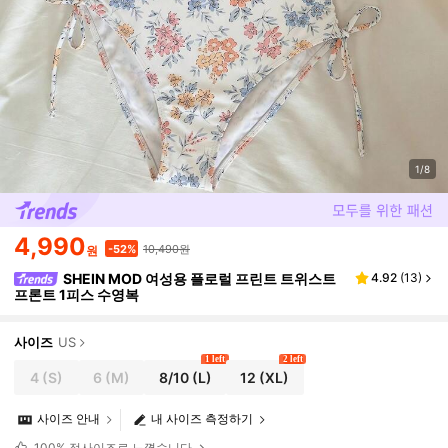
1/8
4,990
10,490원
-52%
원
SHEIN MOD 여성용 플로럴 프린트 트위스트
4.92
(
13
)
프론트 1피스 수영복
사이즈
US
1 left
2 left
4
(S)
6
(M)
8/10
(L)
12
(XL)
사이즈 안내
내 사이즈 측정하기
100%
정사이즈로 느꼈습니다