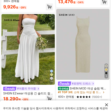
13,476
300+ 판매됨
원
-34%
디 드레스, 여름, 데이트, 파티, 피크닉,
9,926
휴일, 축제, 생일, 휴가, 비치웨어, 컨트
원
-29%
리 뮤직 페스티벌, 졸업, 가든 티 파티,
생일 의상, 2026 Y2k 의상 여성 의상,
파리 의상 여성 여름 비치 드레스 결혼
식 하객 드레스 여성 결혼식 파티 드레
스 졸업 드레스 휴가 의상 여성 휴일
드레스 컨트리 콘서트 의상, 러플 드레
스, 여성용 여름 드레스
5
23
#로맨틱 드레스
SHEIN MOD 여성 슬림 텍스
#여름의 우아함
국내배송
처 니트 여름 드레스
#1 TOP 3위
소매 없는 여성 롱 드레스
SHEIN EZwear 여성용 긴 솔리드 컬
600+ 판매됨
러 드레스, 미니멀리스트 로맨틱 패셔
(1000+)
18,290
원
-25%
너블, 여름에 적합, 티 파티 휴가 웨딩
13,057
원
-29%
화이트
쿠키와 유사한 기술을 당사 웹사이트에서 사용하여 귀하께서 요청하신 서비스를 제공하