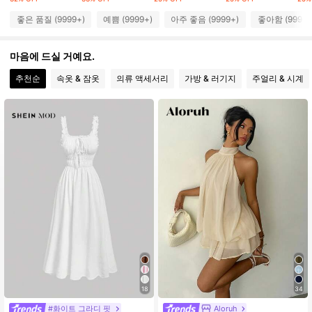
2.6M 팔로워
4.87
좋은 품질 (9999+)
예쁨 (9999+)
아주 좋음 (9999+)
좋아함 (9999+
2.6M 팔로워
4.87
마음에 드실 거예요.
추천순
속옷 & 잠옷
의류 액세서리
가방 & 러기지
주얼리 & 시계
2.6M 팔로워
4.87
2.6M 팔로워
4.87
2.6M 팔로워
4.87
2.6M 팔로워
4.87
2.6M 팔로워
4.87
18
34
#화이트 그라디 핏
Aloruh