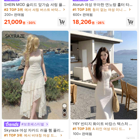
SHEIN MOD 솔리드 앞가슴 셔링 플리
Aloruh 여성 우아한 연노랑 홀터 타이
츠 캐미 드레스
미니 드레스
#2 TOP 3위
에서 셔링 버스트 바닥까지 내려오는 드레스
#1 TOP 3위
등이 없는 여성 미니 드레스
200+ 판매됨
600+ 판매됨
21,009
18,206
원
-30%
원
-26%
Y6Y 빈티지 화이트 바캉스 텍스처 스
#보호페스티벌
파게티 스트랩 숏 원피스 걸 여름 섹시
#1 TOP 3위
A 라인 여성 미디 드레스
Skyraze 여성 자카드 러플 헴 플리츠
핫걸 슬림핏 A라인 우아한 드레스
100+ 판매됨
캐미 드레스, 섬세한 레이스 패턴과 티
#1 TOP 3위
에서 비대칭 여성 드레스
어드 러플 헴이 있는 우아한 화이트 미