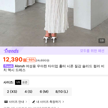
1/9
12,390
원
-50%
24,890원
Aloruh 여성용 우아한 타이업 홀터 시폰 질감 솔리드 컬러 비
치 맥시 드레스
사이즈
:
US
표준
2
(XS)
4
(S)
6
(M)
8/10
(L)
사이즈 안내
내 사이즈 측정하기