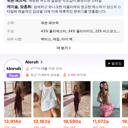
워븐 패브릭:
세련된 무드와 깔끔한 직조감이 돋보이는 스타일.
캐미솔, 맞춤화:
섬세하고 유니크한 아플리케의 정교한 텍스처가 당신의 스
타일에 예술적인 감성을 더해 더욱 매혹적인 분위기를 연출합니다.
소재:
워븐 패브릭
구성:
43% 폴리에스터, 34% 폴리아미드, 22% 비스코스, 1% 폴리우레탄
세부 사항:
백리스, 매듭, 타이 백
더 보기
2.6M 팔로워
4.87
Aloruh
팔로잉
e***m
다음
10분 전에
j***7
가 탐색 중입니다
최근 11.8M개 판매됨
6.4M 재구매
2.6M 팔로워
4.87
2.6M 팔로워
4.87
2.6M 팔로워
4.87
13,914
13,163
19,590
11,072
19
원
원
원
원
32% OFF
33% OFF
25% OFF
25% OFF
25%