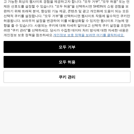
고 가능한 최상의 웹사이트 경험을 제공하고자 합니다. "모두 거부", "모두 허용" 또는 언
제든 선호도를 설정할 수 있습니다. "모두 허용"을 선택하시면 SHEIN의 쇼핑 경험을 보
완하기 위해 트래픽 분석, 향상된 기능 제공, 콘텐츠 및 광고 개인화에 도움이 되는 모든
선택적 쿠키를 설정합니다. "모두 거부"를 선택하시면 웹사이트 작동에 필수적인 쿠키만
허용됩니다. 브라우저 설정을 변경하여 이를 비활성화할 수 있지만 웹사이트 기능에 영
향을 줄 수 있습니다. 사용되는 쿠키에 대해 자세히 알아보고 선택적 쿠키 설정을 조정하
려면 "쿠키 관리"를 선택하세요. 당사가 수집한 데이터 처리 방식에 대한 자세한 내용은
개인정보 보호 정책을 참조하세요.
개인정보 보호 정책을 보려면 여기를 클릭하세요.
모두 거부
모두 허용
8
쿠키 관리
장바구니 담기
50% 할인!
6
#오피스 스파크 트위스트
#화이트 그라디 핏
FRIFUL 메쉬 체크 스파게티 스트랩 허
리 셔링 풀 스커트 캐주얼 활용도 높은
Skyraze 화이트 멀티 레이어 러플 칼
#6 TOP 3위
에서 비대칭 여성 드레스
드레스
라 미니 드레스
60+ 판매됨
100+ 판매됨
15,377
11,929
원
-36%
추정된
원
-29%