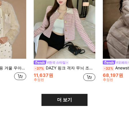
#한국 스타일
#오페라
골드 앞 단추 긴팔 코트, 저녁 데이트, 결혼식 하객 & 사무실 외출복
DAZY 핑크 격자 무늬 조각이 있는 여성용 우아한 얇은 재킷, 발렌타인 데이 가을/겨울에 적합
Anewsta 새로운 가을-
-37%
-32%
11,637원
68,197원
추정된
추정된
더 보기