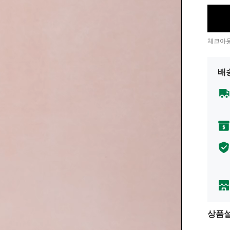
체크아웃
배
상품