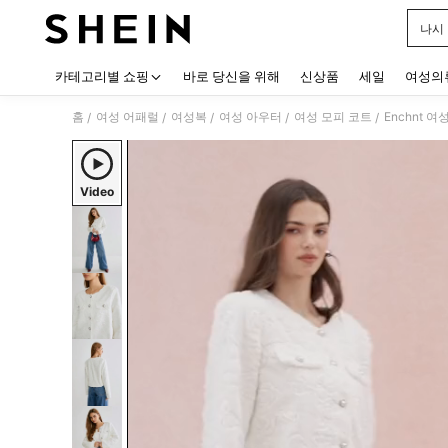
나시
Use up
카테고리별 쇼핑
바로 당신을 위해
신상품
세일
여성의
홈
여성 어패럴
여성복
여성 아우터
여성 모피 코트
Enchnt 
/
/
/
/
/
Video