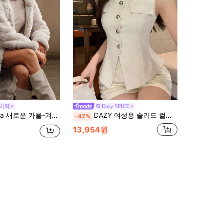
 미학
Dazy SPICE
겨울 플러피 코트, 긴 스타일의 여성용 패션 인조 토끼털 자켓
DAZY 여성용 솔리드 컬러 핏 칼라 민소매 우아한 여름 얇은 베스트 재킷 휴가 학교
-42%
13,954원