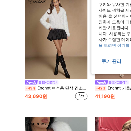
쿠키와 유사한 기
사이트 경험을 제공
허용"을 선택하시면
인화에 도움이 되
키만 허용됩니다.
니다. 사용되는 
사가 수집한 데이
을 보려면 여기를
쿠키 관리
ENCHNT
ENCHNT
Enchnt 여성용 단색 긴소매 스팽글 인조 모피 재킷
Enchnt 가을/겨울 로맨틱 여성용 화이트 트위드 패치워크 인조 진주 버튼 긴소매 인조 모피 코트, 시크 &
-43%
-42%
43,690원
41,190원