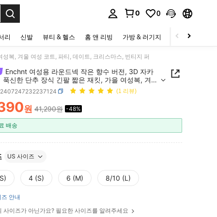
0
0
to select.
세서리
신발
뷰티 & 헬스
홈 앤 리빙
가방 & 러기지
스포츠 & 아웃
여성복, 겨울 여성 코트, 파티, 데이트, 크리스마스, 빈티지 퍼
Enchnt 여성용 라운드넥 작은 향수 버전, 3D 자카
 푹신한 단추 장식 긴팔 짧은 재킷, 가을 여성복, 겨울
트, 파티, 데이트, 크리스마스, 빈티지 퍼
z2407247232237124
(1 리뷰)
,390
원
41,290원
-48%
ICE AND AVAILABILITY
료 배송
즈
US 사이즈
S)
4 (S)
6 (M)
8/10 (L)
즈 안내
 사이즈가 아닌가요? 필요한 사이즈를 알려주세요