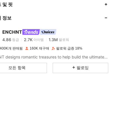
 및 핏
4.86
2.7K
1.3M
 정보
4.86
2.7K
1.3M
ENCHNT
4.86
2.7K
1.3M
등급
아이템
팔로워
8***2
이(가)
하루 전에
지불됨
400K개 판매됨
160K 재구매
팔로워 급증 18%
4.86
2.7K
1.3M
ENCHNT designs romantic treasures to help build the ultimate dream closet.
모든 항목
팔로잉
4.86
2.7K
1.3M
4.86
2.7K
1.3M
4.86
2.7K
1.3M
4.86
2.7K
1.3M