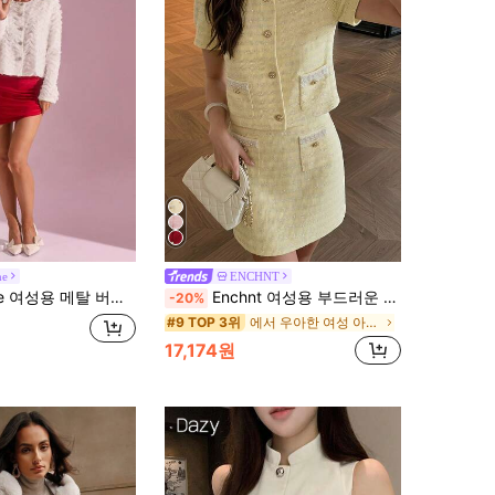
ne
ENCHNT
 메탈 버튼 화이트 경량 재킷, 가을/겨울
Enchnt 여성용 부드러운 스팽글 포켓 인조 진주 장식 버튼 재킷
-20%
에서 우아한 여성 아우터웨어
#9 TOP 3위
17,174원