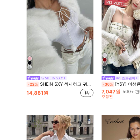
7
SHEIN SXY
#리조트웨어
SHEIN SXY 섹시하고 귀여운 화이트 크리스마스 플러피 숄 가운 가을/겨울용
[Y6Y] 여성용 가디건 긴팔 니트 크롭 재킷, 가볍고 신
-22%
-36%
7,047원
500+ 
14,881원
추정된