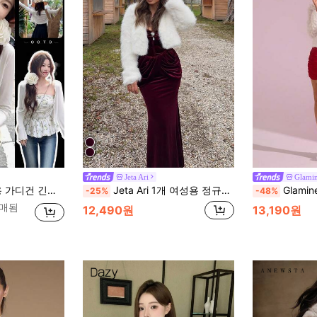
Jeta Ari
Glami
축성 좋음, 캐미솔과 레이어드하기 좋음 휴가 화이트
Jeta Ari 1개 여성용 정규핏 솔리드 컬러 니트 플러시 소재 오픈프런트 긴팔 짧은 자켓, 휴가용 의류
Glamine 여성용
-25%
-48%
판매됨
12,490원
13,190원