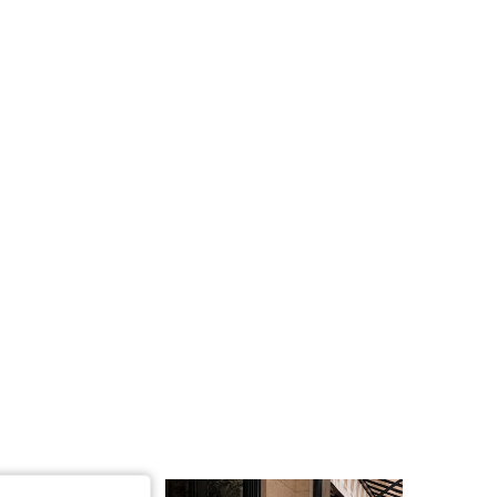
4.86
2.7K
1.3M
4.86
2.7K
1.3M