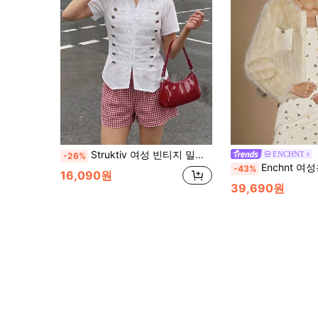
Struktiv 여성 빈티지 밀리터리 스타일 더블 로우 메탈 버튼 셔츠 라펠 반팔 슬림핏 언밸런스
ENCHNT
-26%
Enchnt 여성용 겨울 우아한 베이지 인조 모피 재킷, 새로운 화이트 
-43%
16,090원
39,690원