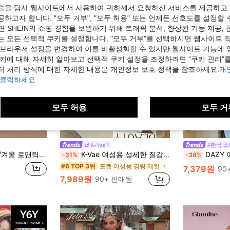
술을 당사 웹사이트에서 사용하여 귀하께서 요청하신 서비스를 제공하고 
하고자 합니다. "모두 거부", "모두 허용" 또는 언제든 선호도를 설정할 
 SHEIN의 쇼핑 경험을 보완하기 위해 트래픽 분석, 향상된 기능 제공, 
는 모든 선택적 쿠키를 설정합니다. "모두 거부"를 선택하시면 웹사이트 
 브라우저 설정을 변경하여 이를 비활성화할 수 있지만 웹사이트 기능에 
쿠키에 대해 자세히 알아보고 선택적 쿠키 설정을 조정하려면 "쿠키 관리"를
터 처리 방식에 대한 자세한 내용은 개인정보 보호 정책을 참조하세요.
개
 클릭하세요.
모두 허용
모두 거
9
9
K-Vae
#한국 
 엘레강스 & 패셔너블 파티 & 데이트 & 휴일 & 졸업 & 외출 & 할로윈 & 크리스마스, 가을, 새해
K-Vae 여성용 섬세한 질감의 가벼운 시스루 가디건, 여름용 짧은 진주 버튼 숄더
DAZY 여성 봄/여름
-31%
-38%
포켓 여성용 경량 재킷
#6 TOP 3위
7,379원
90
7,989원
90+ 판매됨