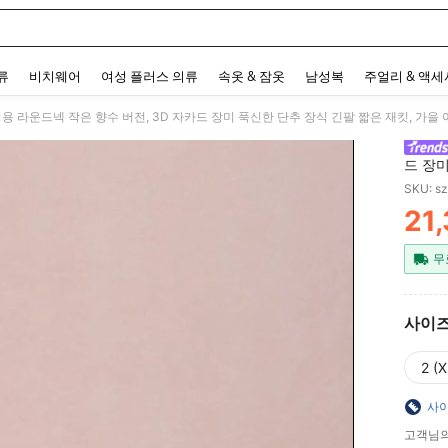
 and down arrow keys to navigate search 최근 검색어 and 검색 후 발견. Press Enter 
류
비치웨어
여성 플러스 의류
속옷 & 잠옷
남성복
주얼리 & 액
여성용 라운드넥 작은 향수 버전, 3D 자카드 장미 푹신한 단추 장식 긴팔 짧은 재킷, 가을 
드 장미
여성 코
SKU: s
21
PR
무
사이
2 (X
사이
고객님의