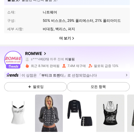
소재:
니트웨어
구성:
50% 비스코스, 29% 폴리에스터, 21% 폴리아미드
세부 사항:
비대칭, 백리스, 퍼지
더 보기
4.1M 팔로워
4.91
ROMWE
s***4
이(가)
하루 전에
지불됨
a***f
다음
10분 전에
최근 8.1M개 판매됨
7.4M 재구매
팔로워 급증 13%
4.1M 팔로워
4.91
이 상점은
「부티크 트렌디」
로 선정되었습니다
팔로잉
모든 항목
4.1M 팔로워
4.91
4.1M 팔로워
4.91
4.1M 팔로워
4.91