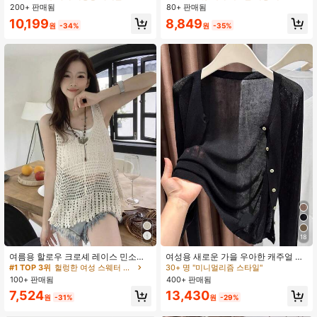
선 차단 탑, 홀로우 아웃 통기성, 야외
200+ 판매됨
80+ 판매됨
#2 TOP 3위
카키 여성용 가벼운 카디건
#1 TOP 3위
에서 새로운 여성 니트 상의
팔 커버리지 여름
10,199
8,849
440+ 명 "아주 좋음"
10+ 명 "여름옷"
원
-34%
원
-35%
#1 TOP 3위
헐렁한 여성 스웨터 조끼
18
10+ 명 "커플룩"
여름용 할로우 크로셰 레이스 민소매
여성용 새로운 가을 우아한 캐주얼 니
#1 TOP 3위
#1 TOP 3위
헐렁한 여성 스웨터 조끼
헐렁한 여성 스웨터 조끼
커버업 조끼
트 가디건, 솔리드 컬러 라운드 넥 긴
30+ 명 "미니멀리즘 스타일"
10+ 명 "커플룩"
10+ 명 "커플룩"
팔 싱글 버튼, 스트리트웨어 블랙
100+ 판매됨
400+ 판매됨
#1 TOP 3위
헐렁한 여성 스웨터 조끼
7,524
13,430
10+ 명 "커플룩"
원
-31%
원
-29%