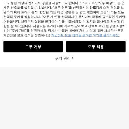
고 가능한 최상의 웹사이트 경험을 제공하고자 합니다. "모두 거부", "모두 허용" 또는 언
제든 선호도를 설정할 수 있습니다. "모두 허용"을 선택하시면 SHEIN의 쇼핑 경험을 보
완하기 위해 트래픽 분석, 향상된 기능 제공, 콘텐츠 및 광고 개인화에 도움이 되는 모든
선택적 쿠키를 설정합니다. "모두 거부"를 선택하시면 웹사이트 작동에 필수적인 쿠키만
허용됩니다. 브라우저 설정을 변경하여 이를 비활성화할 수 있지만 웹사이트 기능에 영
향을 줄 수 있습니다. 사용되는 쿠키에 대해 자세히 알아보고 선택적 쿠키 설정을 조정하
려면 "쿠키 관리"를 선택하세요. 당사가 수집한 데이터 처리 방식에 대한 자세한 내용은
개인정보 보호 정책을 참조하세요.
개인정보 보호 정책을 보려면 여기를 클릭하세요.
모두 거부
모두 허용
쿠키 관리
장바구니 담기
49% 할인!
6
8
Resyla 여성 패션 휴가 크로셰 태슬 헴
ChicGrav Fashion
V넥 니트 탑
10,390
원
-25%
여성용 패션 폴로 칼라 래글런 반팔 니
트 티셔츠, 봄/여름 신상 경량 캐주얼
50+명이 "공식적인 자리" 적용 언급
가디건 탑, 오피스 사이렌 가을
70+ 판매됨
13,190
원
-25%