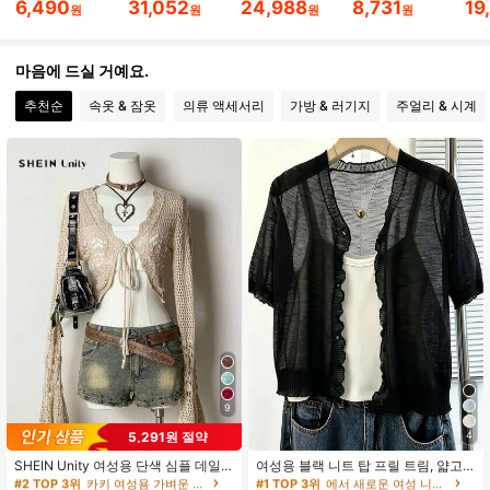
6,490
31,052
24,988
8,731
19
원
원
원
원
4.1M 팔로워
4.91
마음에 드실 거예요.
추천순
속옷 & 잠옷
의류 액세서리
가방 & 러기지
주얼리 & 시계
4.1M 팔로워
4.91
4.1M 팔로워
4.91
4.1M 팔로워
4.91
4.1M 팔로워
4.91
9
4.1M 팔로워
4.91
#2 TOP 3위
카키 여성용 가벼운 카디건
#1 TOP 3위
에서 새로운 여성 니트 상의
5,291원 절약
4
440+ 명 "아주 좋음"
10+ 명 "여름옷"
SHEIN Unity 여성용 단색 심플 데일
여성용 블랙 니트 탑 프릴 트림, 얇고
#2 TOP 3위
#2 TOP 3위
카키 여성용 가벼운 카디건
카키 여성용 가벼운 카디건
#1 TOP 3위
#1 TOP 3위
에서 새로운 여성 니트 상의
에서 새로운 여성 니트 상의
리 긴팔 홀로우 아웃 카디건
루즈한 슬라우치 싱글 브레스트 자외
440+ 명 "아주 좋음"
440+ 명 "아주 좋음"
10+ 명 "여름옷"
10+ 명 "여름옷"