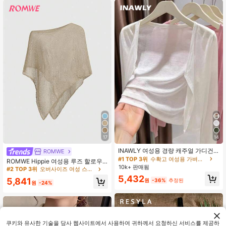
#1 TOP 3위
수확고 여성용 가벼운 카디건
17
14
3.1k+ 명 "여름옷"
#2 TOP 3위
오버사이즈 여성 스웨터
INAWLY 여성용 경량 캐주얼 가디건,
ROMWE
#1 TOP 3위
#1 TOP 3위
수확고 여성용 가벼운 카디건
수확고 여성용 가벼운 카디건
120+ 명 "엘레강스"
여름
ROMWE Hippie 여성용 루즈 할로우
3.1k+ 명 "여름옷"
3.1k+ 명 "여름옷"
#2 TOP 3위
#2 TOP 3위
오버사이즈 여성 스웨터
오버사이즈 여성 스웨터
10k+ 판매됨
아웃 니트 블라우스, 해변 휴가에 적합
#1 TOP 3위
수확고 여성용 가벼운 카디건
120+ 명 "엘레강스"
120+ 명 "엘레강스"
5,432
3.1k+ 명 "여름옷"
5,841
원
-36%
추정된
#2 TOP 3위
오버사이즈 여성 스웨터
원
-24%
120+ 명 "엘레강스"
쿠키와 유사한 기술을 당사 웹사이트에서 사용하여 귀하께서 요청하신 서비스를 제공하