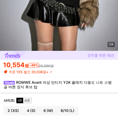
1/9
10,554
원
-49%
20,590원
주문 13% 할인 20,036원+
ROMWE Avant 여성 빈티지 Y2K 올매치 다용도 니트 스팽
글 버튼 장식 튜브 탑
사이즈
:
US
표준
2
(XS)
4
(S)
6
(M)
8/10
(L)