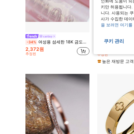
인화에 도움이 되
키만 허용됩니다.
니다. 사용되는 
사가 수집한 데이
을 보려면 여기를
1개 다용도 입방 지르코
cartiny
-36%
쿠키 관리
여성용 섬세한 18K 금도금 나뭇잎 지르코니아 상감 미니멀리스트 쁘띠 반지
-34%
금 여성
#5 TOP 3위
2,372원
1,777원
추정된
추정된
높은 재방문 고객