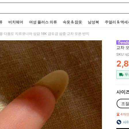
 and down arrow keys to navigate search 최근 검색어 and 검색 후 발견. Press Enter 
류
비치웨어
여성 플러스 의류
속옷 & 잠옷
남성복
주얼리 & 액
용 다용도 지르코니아 상감 18K 금도금 삼중 교차 오픈 반지
교차 
SKU: s
2,
PR
무
사이
조절
4개
사이