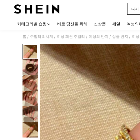
나시
Use up
카테고리별 쇼핑
바로 당신을 위해
신상품
세일
여성의
홈
주얼리 & 시계
여성 패션 주얼리
여성의 반지
싱글 반지
여성
/
/
/
/
/