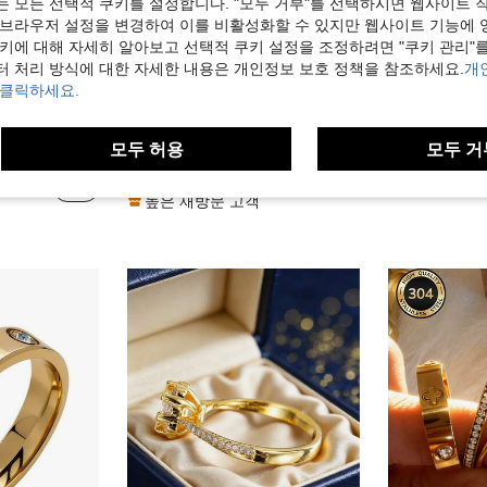
는 모든 선택적 쿠키를 설정합니다. "모두 거부"를 선택하시면 웹사이트 
 브라우저 설정을 변경하여 이를 비활성화할 수 있지만 웹사이트 기능에 
쿠키에 대해 자세히 알아보고 선택적 쿠키 설정을 조정하려면 "쿠키 관리"를
터 처리 방식에 대한 자세한 내용은 개인정보 보호 정책을 참조하세요.
개
 클릭하세요.
7
니아 인레이드 오픈 반지
유행하는 미니멀리스트 스타일 스테인레스 스틸 오픈 링, 인스 디자인
cartiny
-34%
모두 허용
모두 거
패션 미니멀리스트 지르코니아 인
-58%
1,777원
용 싱글 반지
추정된
5,350원
높은 재방문 고객