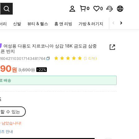
0
0
to select.
세서리
신발
뷰티 & 헬스
홈 앤 리빙
가방 & 러기지
스포츠 & 아웃
여성용 다용도 지르코니아 상감 18K 금도금 삼중
오픈 반지
j260421103017143481764
(1 리뷰)
890
원
3,690원
-22%
ICE AND AVAILABILITY
료 배송
즈
할 수 있는
만 남았습니다!
즈 안내