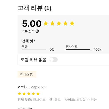
고객 리뷰
(1)
5.00
리뷰 정책
전체 핏 :
작은
정사이즈
0%
100%
로컬 리뷰 없음
테니스 (1)
ا***د
20 May,2026
전체 맞춤: 정사이즈, 색: 골드, 사이즈: 조절할 수 있는
전체 맞춤:
정사이즈
색:
골드
사이즈:
조절할 수 있는
يجننننننننن