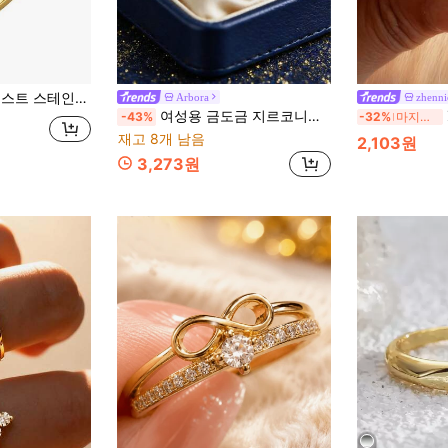
 유지력, 낮은 알레르기, 주얼리 선물, 쌓아 올리기 및 일상 착용에 적합
Arbora
zhenni
여성용 금도금 지르코니아 반지, 미니멀리스트 플로럴 헤일로 라운드 중앙 스톤 디자인, 데일리 출퇴근/캐주얼 착용에 버서타일 우아하며, 트렌드세터를 위한 세련된 생일 선물
Z
-43%
-32%
마지막 3일
재고 8개 남음
2,103원
3,273원