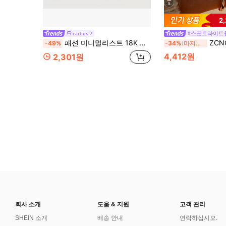
5
2
cartiny
#스포트라이트
패션 미니멀리스트 18K 골드 도금 지르코니아 인레이 8포인트 스타 곡선 와이드 밴드 여성용 데일리 스택 가능 반지
ZCNC 2026년 신상 14K 골드 3-다이아몬드 & 8
-49%
-34%
마지막 3일
4,412원
2,301원
회사 소개
도움 & 지원
고객 관리
SHEIN 소개
배송 안내
연락하십시오.