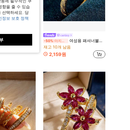
작동에 필수적인 쿠
영향을 줄 수 있습
 선택하세요. 당
인정보 보호 정책
cartiny
부
레이 18K 골드 도금 일상 출퇴근용 여성용 2개 스택 가능 반지
여성용 패셔너블한 미니멀리스트 18K 금도금 사각 큐빅 지르코니아 오픈 반지
-50%
마지막 2일
재고 10개 남음
2,159원