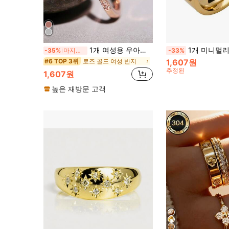
1개 여성용 우아한 사각 큐빅 지르코니아 반지, 발렌타인 데이 선물, 결혼 기념일 파티 착용에 적합
1개 미니멀리스트 스테인리스 스틸 골드 컬러 큐빅 지르코니아 반지, 높은 색상
-35%
마지막 3일
-33%
로즈 골드 여성 반지
1,607원
#6 TOP 3위
추정된
1,607원
높은 재방문 고객