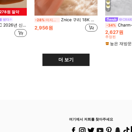
7
,278원 절약
Znice 구리 18K 골드 도금 스택형 링 세트, 여성용 미니멀리스트 라인스톤 인피니티 개인화 링, 저자극성 미니멀리스트 주얼리, 완벽한 크리스마스 선물, 여행 & 휴가 액세서리
를 받다
CHAR
-28%
마지막 2일
-다이아몬드 파베 스퀘어 반지, 패셔너블 & 크리에이티브, 방수 스테인리스 스틸 변색 없음, 일상 착용, 파티, 어머니의 날 선물에 적합
Charm-In 1개 데일리
-34%
2,956원
2,627원
추정된
높은 재방문
더 보기
여기에서 저희를 찾아주세요