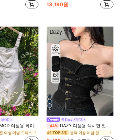
13,190원
9
N MOD
Dazy SPICE
캐주얼 피크닉 데님 멜빵 원피스, 다용도 일상 축제 의상, 의류, 우아한 비치 파티 드레스
DAZY 여성용 섹시한 핏의 뮤직 페스티벌 디자인 비대칭 밑단 크롭 데님 탑, 여름 및 봄 튜브 탑에 적합
-44%
은 여성 데님 드레스
블랙 여성 데님 탑
#1 TOP 3위