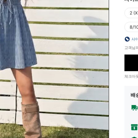
2 (X
8/10
사이
고객님의
체크아웃
배