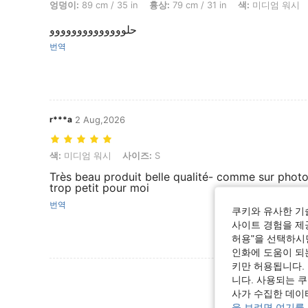
엉덩이:
89 cm / 35 in
흉상:
79 cm / 31 in
색:
미디엄 워시
حلوووووووووووووو
번역
r***a
2 Aug,2026
색: 미디엄 워시, 사이즈: S
색:
미디엄 워시
사이즈:
S
Très beau produit belle qualité- comme sur phot
trop petit pour moi
번역
쿠키와 유사한 기
사이트 경험을 제공
허용"을 선택하시면
인화에 도움이 되
키만 허용됩니다.
리뷰 더 
니다. 사용되는 
사가 수집한 데이
을 보려면 여기를