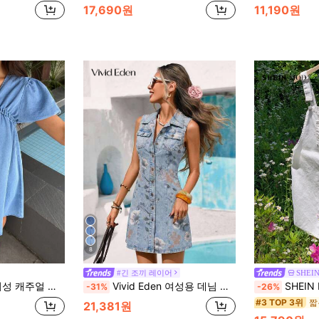
17,690원
11,190원
8
#긴 조끼 레이어
SHEI
데님 원피스 휴가 & 외출용
Vivid Eden 여성용 데님 드레스 캐주얼 휴가 민소매 드레스 블루 플로럴 드레스 컨트리 콘서트 의상 홀리데이 드레스 여름 드레스 개학 준비
SHEIN MOD 여성용 화이트 여름 
-31%
-26%
짧
#3 TOP 3위
21,381원