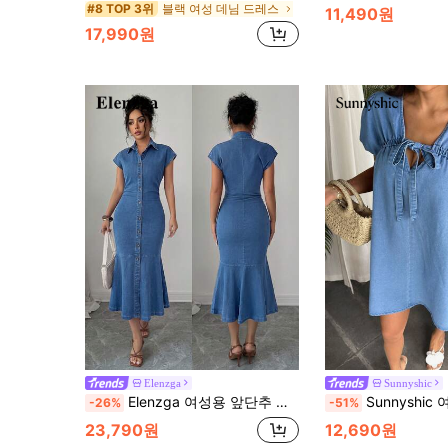
블랙 여성 데님 드레스
#8 TOP 3위
11,490원
17,990원
Elenzga
Sunnyshic
Elenzga 여성용 앞단추 머메이드 데님 드레스
Sunnyshic 여성 캐주얼 
-26%
-51%
23,790원
12,690원