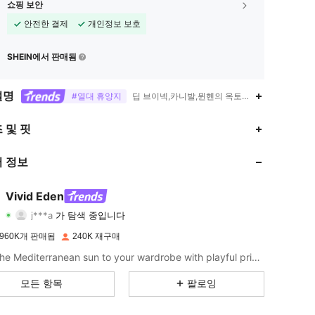
쇼핑 보안
안전한 결제
개인정보 보호
SHEIN에서 판매됨
설명
#열대 휴양지
딥 브이넥,카니발,뮌헨의 옥토버페스트,루시드,지
4.86
1.8K
305K
 및 핏
4.86
1.8K
305K
 정보
4.86
1.8K
305K
Vivid Eden
j***a
가 탐색 중입니다
4.86
1.8K
305K
등급
아이템
팔로워
960K개 판매됨
240K 재구매
4.86
1.8K
305K
Bring the Mediterranean sun to your wardrobe with playful prints and vibrant hues that inspire a carefree spirit and effortlessly chic style.
4.86
1.8K
305K
모든 항목
팔로잉
4.86
1.8K
305K