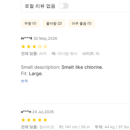
로컬 리뷰 없음
무향 (1)
좋아함 (2)
아주 좋음 (1)
m***4
30 May,2026
전체 맞춤: 라지, 색: 미디엄 워시, 사이즈: XL
전체 맞춤:
라지
색:
미디엄 워시
사이즈:
XL
Smell description
:
Smelt like chlorine.
Fit
:
Large.
번역
a***n
24 Jul,2026
전체 맞춤: 정사이즈, 키: 141 cm / 56 in, 무게: 44 kg / 97 lbs, 허리: 64 
전체 맞춤:
정사이즈
키:
141 cm / 56 in
무게:
44 kg / 97 lbs