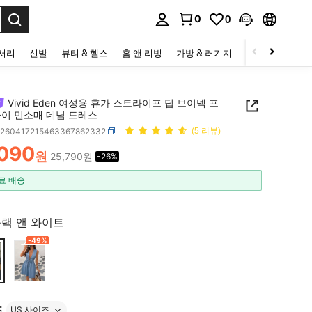
0
0
to select.
세서리
신발
뷰티 & 헬스
홈 앤 리빙
가방 & 러기지
스포츠 & 아웃
Vivid Eden 여성용 휴가 스트라이프 딥 브이넥 프
타이 민소매 데님 드레스
z260417215463367862332
(5 리뷰)
,090
원
25,790원
-26%
ICE AND AVAILABILITY
료 배송
랙 앤 와이트
-49%
즈
US 사이즈