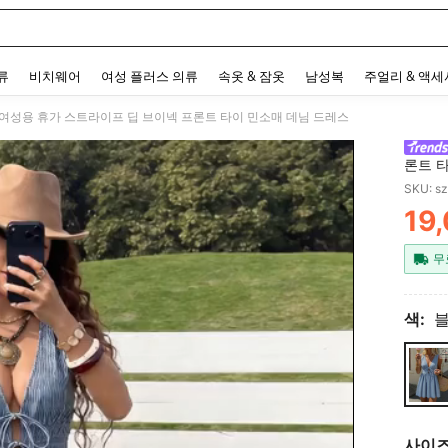
 and down arrow keys to navigate search 최근 검색어 and 검색 후 발견. Press Enter 
류
비치웨어
여성 플러스 의류
속옷 & 잠옷
남성복
주얼리 & 액
den 여성용 휴가 스트라이프 딥 브이넥 프론트 타이 민소매 데님 드레스
론트 
SKU: s
19
PR
무
색:
블
사이