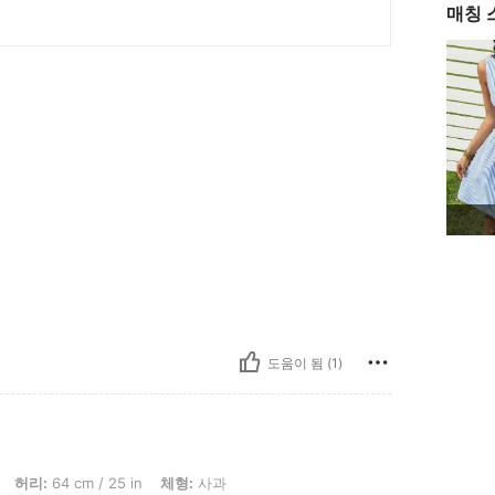
매칭 
도움이 됨 (1)
cm / 25 in, 체형: 사과, 엉덩이: 89 cm / 35 in, 흉상: 79 cm / 31 in, 색: 미디엄 워시, 사
허리:
64 cm / 25 in
체형:
사과