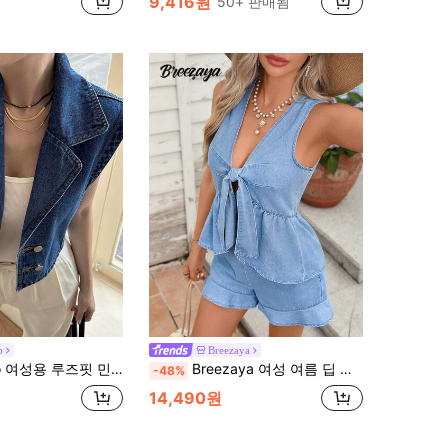
9,416원
50+ 판매됨
o
Breezaya
용 루즈핏 민소매 데님 셔츠, 여름 휴가에 적합
Breezaya 여성 여름 딥 브이넥 주름 상의 및 반바지 캐주얼 데일리 데님 세트
-48%
14,490원