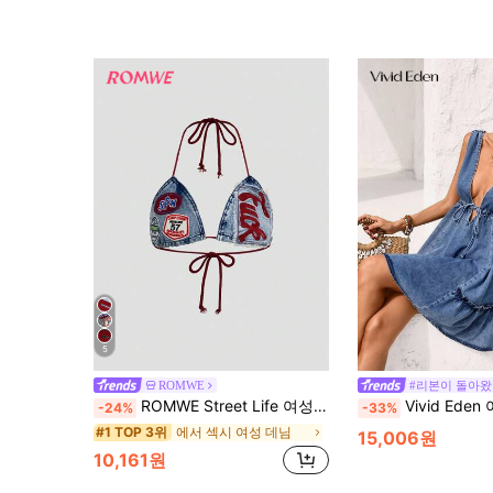
5
ROMWE
#리본이 돌아
ROMWE Street Life 여성용 Y2K 빈티지 슬로건 로고 자수 타이업 크롭 섹시 데님 탑
Vivid Eden 여성용 깊은 V넥 매듭 러치드 데님 드레스, 데이트 및 외출에 패셔너블한 여성 휴가 드레스 블루 선드레스 여성용 여성 데님 드레스 블루 진 
-24%
-33%
에서 섹시 여성 데님
#1 TOP 3위
15,006원
10,161원