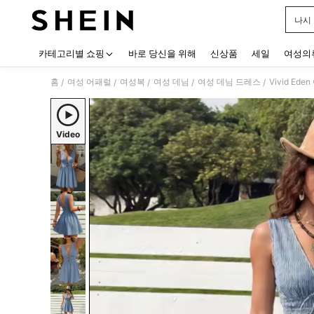
나시
Use up
카테고리별 쇼핑
바로 당신을 위해
신상품
세일
여성의
홈
여성 어패럴
여성복
여성 데님
여성 데님 드레스
Vivid E
/
/
/
/
/
Video