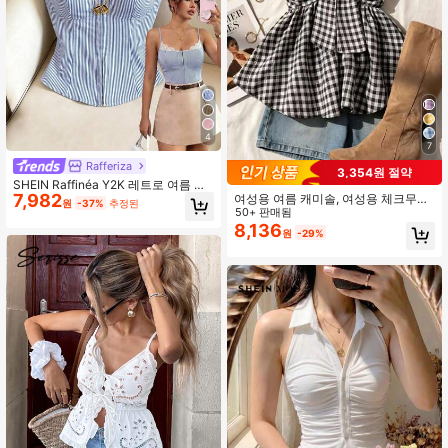
4
7
Rafferiza
3,354원 절약
SHEIN Raffinéa Y2K 레트로 여름 여
7,982
여성용 여름 캐미솔, 여성용 체크무늬
성용 블루 화이트 스트라이프 대비 레
원
-37%
추정된
캐미솔 탑 휴가, 졸업, 결혼식, 개학용,
50+ 판매됨
이스 버튼 캐미솔, 우아한 휴가 여행
루즈 헴 캐미솔 블랙 캐주얼, 노력 없
크롭탑 파티 클럽 일상 착용용
8,136
원
-29%
이 시크