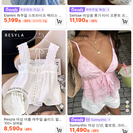
7
#코케트 의상
#캐주얼 복장
659K 팔로워
4.92
Elamini 캐주얼 스트라이프 백리스 홀
Serisse 여성용 휴가 타이 프론트 프린
5,199
11,190
터 탑, 여름
트 & 자수 스트라이프 캐미솔 탑
원
-30%
마지막 3일
원
-25%
659K 팔로워
4.92
659K 팔로워
4.92
Resyla 여성 여름 캐주얼 솔리드 컬러
Sunnyshic
레이스 패치워크 민소매 블라우스
100+ 판매됨
Sunnyshic 여성 신년, 할로윈, 크리스
8,590
11,490
마스, 추수감사절 의상, 파티, 출퇴근,
원
-26%
원
-25%