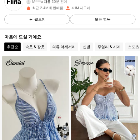
v***0
가 탐색 중입니다
659K 팔로워
4.92
최근 2.4M개 판매됨
4.1M 재구매
팔로잉
모든 항목
659K 팔로워
4.92
마음에 드실 거예요.
추천순
속옷 & 잠옷
의류 액세서리
신발
주얼리 & 시계
스포츠
659K 팔로워
4.92
659K 팔로워
4.92
659K 팔로워
4.92
659K 팔로워
4.92
659K 팔로워
4.92