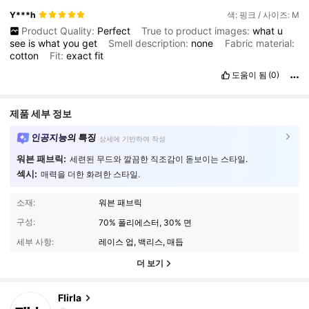
Y***h
색: 핑크 / 사이즈: M
Product Quality:
Perfect
True to product images:
what
u
see
is
what
you
get
Smell description:
none
Fabric material:
cotton
Fit:
exact
fit
도움이 됨
(0)
제품 세부 정보
인공지능의 특징
상세에 기반하여 작성
워븐 패브릭:
세련된 무드와 깔끔한 직조감이 돋보이는 스타일.
섹시:
매력을 더한 화려한 스타일.
소재:
워븐 패브릭
구성:
70% 폴리에스터, 30% 면
세부 사항:
레이스 업, 백리스, 매듭
더 보기
659K 팔로워
4.92
Flirla
M***a
다음
30분 전에