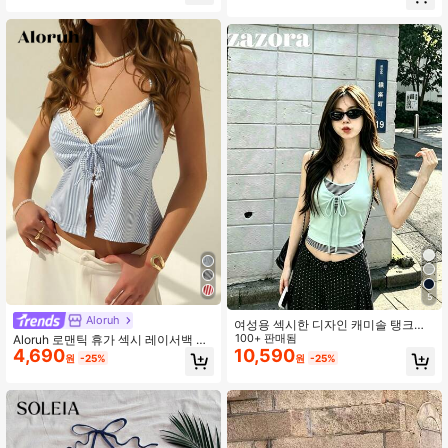
일상 외출, 휴가에 적합. 여름 옐로우
자수 할로우 아웃 블라우스, 허리 피트
A라인 비치 휴가 귀여운 러플 보우 타
이 스트랩 3단 러플 디자인 백리스 캐
미솔
5
Aloruh
여성용 섹시한 디자인 캐미솔 탱크탑,
슬림핏, 매력적인, 스트라이프 패치워
100+ 판매됨
Aloruh 로맨틱 휴가 섹시 레이서백 블
크, 크롭, 2 in 1 탑, 여름 의류
4,690
10,590
루 스트라이프 레이스업 캐미솔 탑 여
원
-25%
원
-25%
성 패션 휴가 여성 휴가 여성 여름 봄
스트리트 시크 베이비 블루