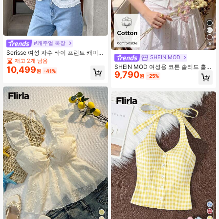
#캐주얼 복장
5
Serisse 여성 자수 타이 프런트 캐미
SHEIN MOD
탑
재고 2개 남음
SHEIN MOD 여성용 코튼 솔리드 홀터
10,499
원
-41%
9,790
칼라 민소매 크롭 화이트 스위트 프렌
원
-25%
치 Y2K 우아한 러쉬드 탑 외출 휴가 휴
일 개학 여름