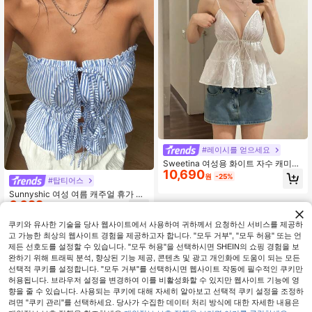
#레이시를 얻으세요
Sweetina 여성용 화이트 자수 캐미솔,
10,690
앞면 리본 & 오픈백, 캐주얼 휴가용 탱
원
-25%
#탑티어스
크 탑
Sunnyshic 여성 여름 캐주얼 휴가 일
6,622
상용 스트라이프 천 전면 중앙 리본 묶
원
-37%
추정된
음 주름 밴도
쿠키와 유사한 기술을 당사 웹사이트에서 사용하여 귀하께서 요청하신 서비스를 제공하
고 가능한 최상의 웹사이트 경험을 제공하고자 합니다. "모두 거부", "모두 허용" 또는 언
제든 선호도를 설정할 수 있습니다. "모두 허용"을 선택하시면 SHEIN의 쇼핑 경험을 보
완하기 위해 트래픽 분석, 향상된 기능 제공, 콘텐츠 및 광고 개인화에 도움이 되는 모든
선택적 쿠키를 설정합니다. "모두 거부"를 선택하시면 웹사이트 작동에 필수적인 쿠키만
허용됩니다. 브라우저 설정을 변경하여 이를 비활성화할 수 있지만 웹사이트 기능에 영
향을 줄 수 있습니다. 사용되는 쿠키에 대해 자세히 알아보고 선택적 쿠키 설정을 조정하
려면 "쿠키 관리"를 선택하세요. 당사가 수집한 데이터 처리 방식에 대한 자세한 내용은