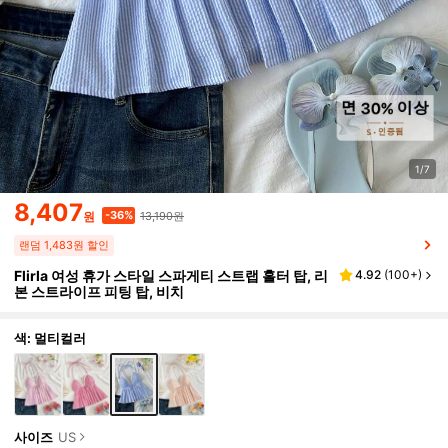
1/7
8,407
13,190원
-36%
원
랜덤 1,483원 할인
Flirla 여성 휴가 스타일 스파게티 스트랩 홀터 탑, 리
4.92
(
100+
)
본 스트라이프 피팅 탑, 비치
색: 멀티컬러
사이즈
US