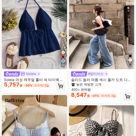
13
Soleia
#탑티어스
Soleia 여성 캐주얼 홀터 넥 타이백 민
솔리드 컬러 여름 섹시 폴카 도트 디자
5,757
소매 탱크탑, 여름에 적합
인 러플 헴 홀터넥 백리스 크롭 탑 여
높은 재방문 고객
원
-30%
마지막 3일
성용, 허리 조임 슬리밍 블랙
400+ 판매됨
8,547
원
-31%
마지막 3일