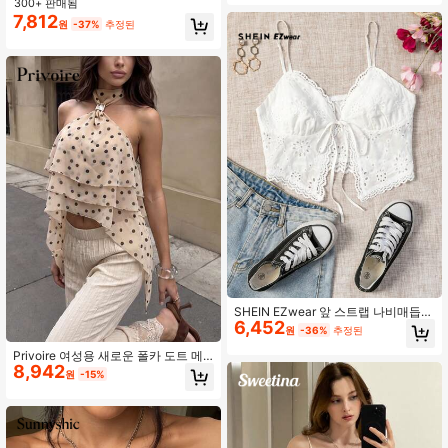
시 휴가, 음악 축제, 파티, 보헤미안, 음
300+ 판매됨
악 축제, 히피, 서부, 내부 또는 외부 착
7,812
원
-37%
추정된
용 가능, 모든 계절에 적합, 데일리 출
근 도트 탑 귀여운 여름 탑 도트 페플
럼 탑 발렌타인 데이
SHEIN EZwear 앞 스트랩 나비매듭
6,452
리본 메쉬 자수 캐미탑
원
-36%
추정된
Privoire 여성용 새로운 폴카 도트 메
8,942
탈 버클 장식 멀티 레이어 러플 우아한
원
-15%
블라우스