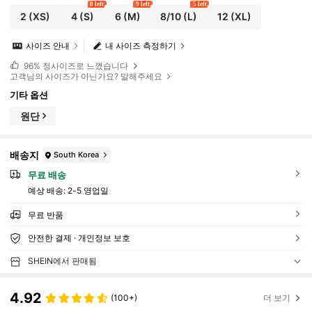
8 left
9 left
5 left
2
(XS)
4
(S)
6
(M)
8/10
(L)
12
(XL)
사이즈 안내
내 사이즈 측정하기
96%
정사이즈로 느꼈습니다
고객님의 사이즈가 아닌가요? 말해주세요
기타 옵션
원단
배송지
South Korea
무료 배송
예상 배송:
2-5 영업일
무료 반품
안전한 결제 · 개인정보 보호
SHEIN에서 판매됨
4.92
(100+)
더 보기