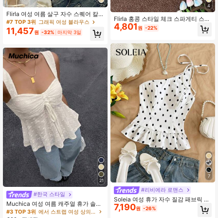
4
Flirla 여성 여름 살구 자수 스퀘어 칼
Flirla 홍콩 스타일 체크 스파게티 스트
라 셔츠, 개더 러플 밑단, 금속 불가사
#7 TOP 3위
그래픽 여성 블라우스
4,801
랩 리본 카미솔 탑 여성용 섹시한 백리
리 장식 및 플러터 소매
원
-22%
11,457
스 민소매
원
-32%
마지막 3일
7
21
#리비에라 로맨스
#한국 스타일
Soleia 여성 휴가 자수 질감 패브릭 레
Muchica 여성 여름 캐주얼 휴가 솔리
7,190
이스 트림 탑, 캐주얼, 데이트, 발렌타
원
-26%
드 컬러 자카드 스위트하트 넥 러치 드
#3 TOP 3위
에서 스트랩 여성 상의, 블라우스 & 티
인 데이, 애프터눈 티, 해변, 크루즈, 도
로스트링 베이비돌 탑