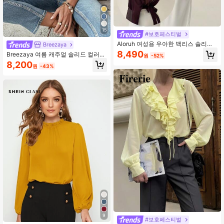
15
#보호페스티벌
Aloruh 여성용 우아한 백리스 솔리드
Breezaya
컬러 랜턴 슬리브 패셔너블한 라운드
8,490
Breezaya 여름 캐주얼 솔리드 컬러
원
-52%
넥 오피스 셔츠
레이스 칼라 퍼프 소매 블라우스
8,200
원
-43%
9
#보호페스티벌