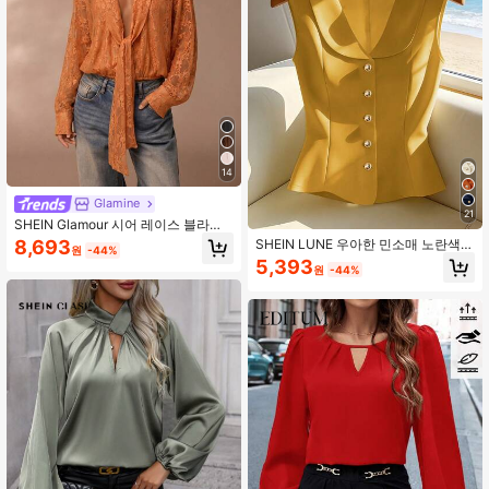
14
Glamine
21
SHEIN Glamour 시어 레이스 블라우
스, 브라운 레이스 여성 셔츠
SHEIN LUNE 우아한 민소매 노란색
8,693
원
-44%
탑, 시크하고 슬림한 여름 여성용 탑
5,393
원
-44%