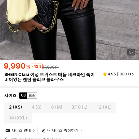
1/7
9,990
원
-42%
17,090원
SHEIN Clasi 여성 트위스트 매듭 네크라인 속이
4.95
(
1000+
)
비어있는 랜턴 슬리브 블라우스
사이즈
:
US
표준
2
(XS)
4
(S)
6
(M)
8/10
(L)
12
(XL)
14
(XXL)
사이즈 안내
내 사이즈 측정하기