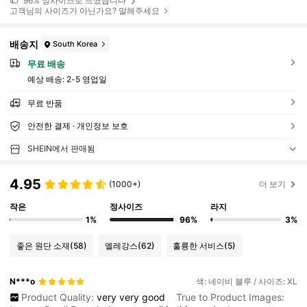
96%
정사이즈로 느꼈습니다
고객님의 사이즈가 아닌가요? 말해주세요
배송지
South Korea
무료 배송
예상 배송:
2-5 영업일
무료 반품
안전한 결제 · 개인정보 보호
SHEIN에서 판매됨
4.95
(1000+)
더 보기
작은
정사이즈
라지
1%
96%
3%
좋은 원단 소재
(58)
엘레강스
(62)
훌륭한 서비스
(5)
N***o
색: 네이비 블루 / 사이즈: XL
Product Quality:
very
very
good
True to Product Images: