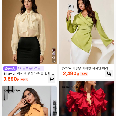
822K 팔로워
4.91
822K 팔로워
4.91
822K 팔로워
4.91
13
822K 팔로워
4.91
Lyxana 여성용 비대칭 디자인 허리 신
#시스루 블라우스
칭 새로운 스타일리시 다용도 긴소매
12,490
Briarwyn 여성용 우아한 매듭 칼라 랜
원
-40%
블라우스
턴 슬리브 세미 시어 블라우스, 일상,
9,590
822K 팔로워
4.91
원
-44%
직장, 출퇴근, 봄/여름/가을에 다용도
로 활용 가능
822K 팔로워
4.91