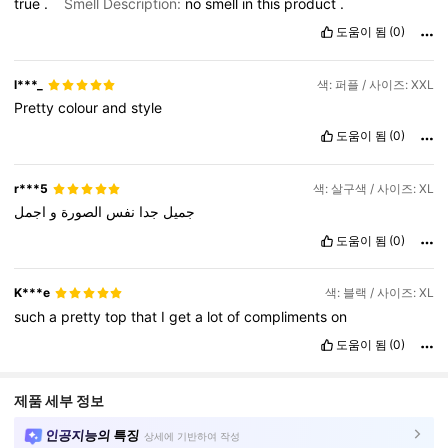
true
.
Smell Description:
no
smell
in
this
product
.
도움이 됨
(0)
l***_
색: 퍼플 / 사이즈: XXL
Pretty
colour
and
style
도움이 됨
(0)
r***5
색: 살구색 / 사이즈: XL
جميل
جدا
نفس
الصورة
و
اجمل
도움이 됨
(0)
K***e
색: 블랙 / 사이즈: XL
such
a
pretty
top
that
I
get
a
lot
of
compliments
on
도움이 됨
(0)
제품 세부 정보
인공지능의 특징
상세에 기반하여 작성