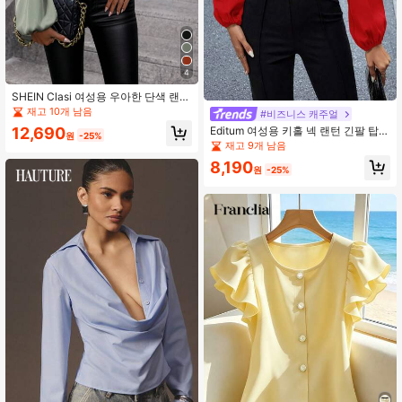
4
SHEIN Clasi 여성용 우아한 단색 랜턴
슬리브 블라우스, 가을
재고 10개 남음
#비즈니스 캐주얼
12,690
Editum 여성용 키홀 넥 랜턴 긴팔 탑,
원
-25%
외출용 탑 가을, 개학, 할로윈
재고 9개 남음
8,190
원
-25%