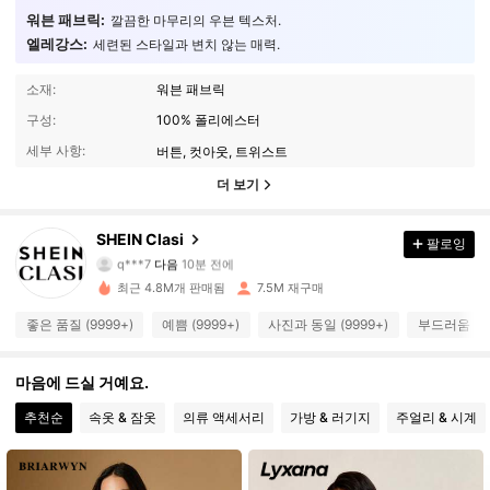
워븐 패브릭:
깔끔한 마무리의 우븐 텍스처.
엘레강스:
세련된 스타일과 변치 않는 매력.
소재:
워븐 패브릭
구성:
100% 폴리에스터
세부 사항:
버튼, 컷아웃, 트위스트
더 보기
822K 팔로워
4.91
SHEIN Clasi
팔로잉
q***7
다음
10분 전에
J***z
가 탐색 중입니다
822K 팔로워
4.91
최근 4.8M개 판매됨
7.5M 재구매
좋은 품질 (9999+)
예쁨 (9999+)
사진과 동일 (9999+)
부드러움 (99
822K 팔로워
4.91
마음에 드실 거예요.
822K 팔로워
추천순
속옷 & 잠옷
의류 액세서리
가방 & 러기지
주얼리 & 시계
4.91
822K 팔로워
4.91