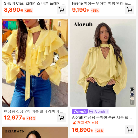
SHEIN Clasi 엘레강스 버튼 플레인 블
Firerie 여성용 우아한 여름 연한 노란
라우스
색 쉬폰 탑, 티 파티 러플 크리스크로
8,890
9,190
원
-25%
원
-51%
스 타이 시어 탑, 보헤미안 웨딩 게스
트 캐주얼 패션
11
여성용 신상 V넥 버튼 멀티 레이어 러
Aloruh
플 타이 시스루 우아한 패션 캐주얼 블
12,977
Aloruh 여성용 우아한 통근 시폰 딥 브
원
-36%
라우스, 가을/겨울에 적합
이넥 타이 긴팔 블라우스
재고 4개 남음
16,890
원
-26%