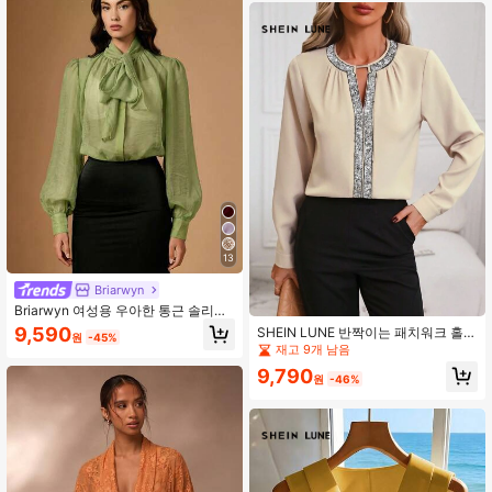
13
Briarwyn
Briarwyn 여성용 우아한 통근 솔리드
컬러 타이 칼라 블라우스
9,590
SHEIN LUNE 반짝이는 패치워크 홀
원
-45%
티셔츠
재고 9개 남음
9,790
원
-46%