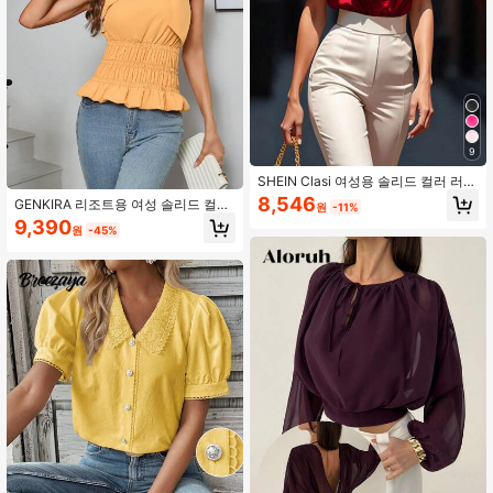
9
SHEIN Clasi 여성용 솔리드 컬러 러플
트림 우아한 블라우스
8,546
GENKIRA 리조트용 여성 솔리드 컬러
원
-11%
빈티지 스타일 경사어깨 셔링 넥타이
9,390
원
-45%
블라우스