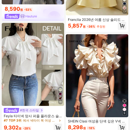
8,590
원
-53%
13
Hauture
Franclia 2026년 여름 신상 솔리드 컬
러 러플 소매 라운드 넥 셔츠, 여름 유
5,857
원
-36%
추정된
행 다용도 프렌치 숏 스타일 진주 버튼
장식 여성용 상의, 여름 유행 우아한
셔츠, 옐로우 상의, 여성 우아한 상의,
여름 상의, 여성 여름 의상 옐로우 버
튼 업 상의 작업 블라우스 옐로우 상의
블라우스 옐로우 여성용 상의 우아한
여성용 상의 및 블라우스 신상품 블라
우스 여성용 블라우스 우아하고 고급
스러운 여름용 여성 셔츠 S3433 여성
의류 십대용 블라우스
18
#한국 스타일
9
Feyla 타이넥 망사 퍼즐 플라운스 슬
리브 블라우스
#7 TOP 3위
에서 넥타이 목 여성 상의, 블라우스 & 티
SHEIN Clasi 여성용 단색 깊은 V넥 러
플 트림 패션 블라우스
8,298
9,302
원
-18%
원
-28%