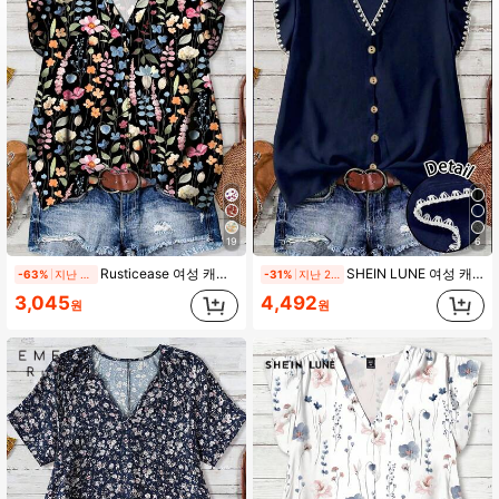
823K 팔로워
4.91
823K 팔로워
4.91
823K 팔로워
4.91
823K 팔로워
4.91
19
6
Rusticease 여성 캐주얼 플로럴 프린트 셔츠, 여름에 적합
SHEIN LUNE 여성 캐주얼 플로럴 트림 캡 슬리브 블라우스, 여름에 적합
-63%
지난 1일
-31%
지난 2일
3,045
4,492
823K 팔로워
4.91
원
원
823K 팔로워
4.91
823K 팔로워
4.91