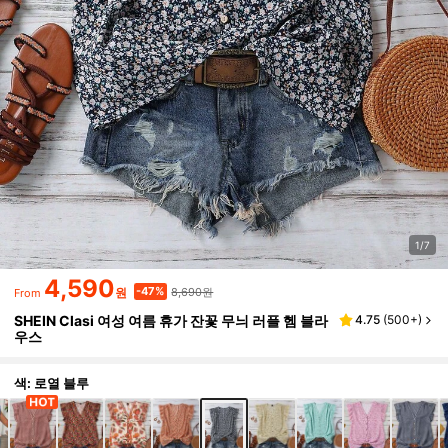
1/7
4,590
8,690원
-47%
원
From
SHEIN Clasi 여성 여름 휴가 잔꽃 무늬 러플 헴 블라
4.75
(
500+
)
우스
색: 로열 블루