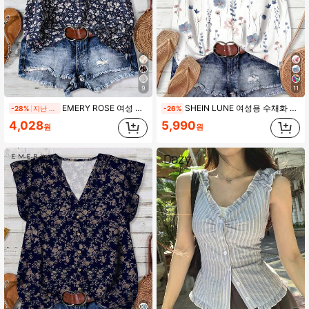
9
11
EMERY ROSE 여성 라운드 브이넥 반팔 그린 잔꽃 블라우스, 여름
SHEIN LUNE 여성용 수채화 플로럴 캐주얼 셔츠, 여름에 적합한 미니멀리스트 스타일
-28%
지난 2일
-26%
4,028
5,990
원
원