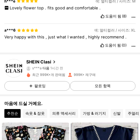
h***e
색: 멀티컬러 / 사이즈: M
Lovely
flower
top
.
fits
good
and
comfortable
.
도움이 됨
(8)
a***6
색: 멀티컬러 / 사이즈: XL
Very
happy
with
this
,
just
what
I
wanted
,
highly
recommend
.
도움이 됨
(0)
823K 팔로워
4.91
SHEIN Clasi
s***a
다음
1시간 전
최근 999K+개 판매됨
999K+ 재구매
823K 팔로워
4.91
팔로잉
모든 항목
823K 팔로워
4.91
마음에 드실 거예요.
추천순
속옷 & 잠옷
의류 액세서리
가방 & 러기지
신발
주얼리 
823K 팔로워
4.91