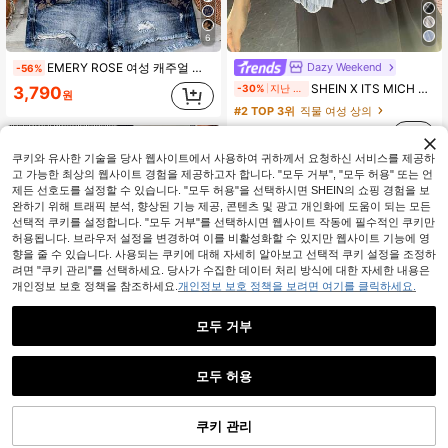
6
Dazy Weekend
EMERY ROSE 여성 캐주얼 플로럴 러플 소매 셔츠, 여름에 적합
-56%
#2 TOP 3위
직물 여성 상의
SHEIN X ITS MICH DAZY 여성용 러플 스트라이프 민소매 탑, 여름 휴가 크루즈를 위한 신선하고 젊은 여성용
-30%
지난 2일
3,790
(500+)
원
#2 TOP 3위
#2 TOP 3위
직물 여성 상의
직물 여성 상의
(500+)
(500+)
11,151
원
1.7k+ 판매됨
#2 TOP 3위
직물 여성 상의
쿠키와 유사한 기술을 당사 웹사이트에서 사용하여 귀하께서 요청하신 서비스를 제공하
(500+)
고 가능한 최상의 웹사이트 경험을 제공하고자 합니다. "모두 거부", "모두 허용" 또는 언
제든 선호도를 설정할 수 있습니다. "모두 허용"을 선택하시면 SHEIN의 쇼핑 경험을 보
완하기 위해 트래픽 분석, 향상된 기능 제공, 콘텐츠 및 광고 개인화에 도움이 되는 모든
선택적 쿠키를 설정합니다. "모두 거부"를 선택하시면 웹사이트 작동에 필수적인 쿠키만
허용됩니다. 브라우저 설정을 변경하여 이를 비활성화할 수 있지만 웹사이트 기능에 영
향을 줄 수 있습니다. 사용되는 쿠키에 대해 자세히 알아보고 선택적 쿠키 설정을 조정하
려면 "쿠키 관리"를 선택하세요. 당사가 수집한 데이터 처리 방식에 대한 자세한 내용은
개인정보 보호 정책을 참조하세요.
개인정보 보호 정책을 보려면 여기를 클릭하세요.
모두 거부
모두 허용
8
Qadelle
쿠키 관리
장바구니 담기
47% 할인!
4
Qadelle 여성용 단순한 솔리드 컬러 텍스처 퍼프 슬리브 셔츠, 출퇴근용
-30%
지난 2일