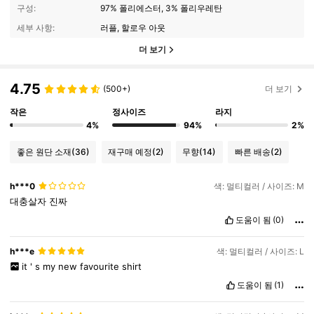
구성:
97% 폴리에스터, 3% 폴리우레탄
세부 사항:
러플, 할로우 아웃
더 보기
4.75
(500+)
더 보기
작은
정사이즈
라지
4%
94%
2%
좋은 원단 소재
(36)
재구매 예정
(2)
무향
(14)
빠른 배송
(2)
h***0
색: 멀티컬러 / 사이즈: M
대충살자
진짜
도움이 됨
(0)
h***e
색: 멀티컬러 / 사이즈: L
it
'
s
my
new
favourite
shirt
도움이 됨
(1)