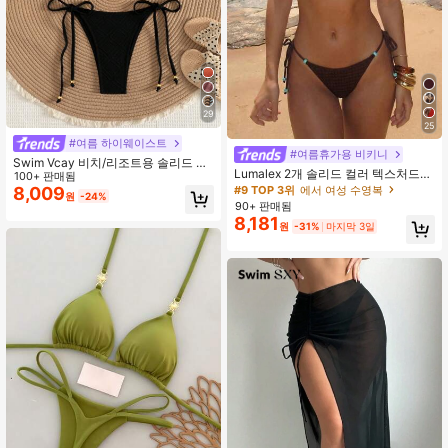
29
25
#여름 하이웨이스트
#여름휴가용 비키니
Swim Vcay 비치/리조트용 솔리드 컬
Lumalex 2개 솔리드 컬러 텍스처드
러 비키니 세트
100+ 판매됨
패브릭 홀터넥 삼각 비키니 탑 비즈 장
#9 TOP 3위
에서 여성 수영복
8,009
원
-24%
식 및 백 타이, 비즈 로프 끝부분 사이
90+ 판매됨
드 타이 비키니 바텀, 패션 섹시 비치
8,181
원
-31%
마지막 3일
풀 워터 스포츠 여성용 여름 비키니 세
트