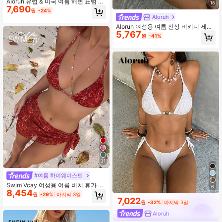
Aloruh 유럽 & 미국 여름 해변 표범 무
18
7,690
늬 2 in 1 섹시한 비키니 세트 여성용
원
-24%
Aloruh
Aloruh 여성용 여름 신상 비키니 세트,
5,767
타이다이 타이다이 프린트 패턴, 섹시
원
-41%
한 파티 뮤직 페스티벌 무지개빛 쉘 장
식 수영복, 비치웨어, 휴가 의상
31
#여름 하이웨이스트
Swim Vcay 여성용 여름 비치 휴가 패
6
8,454
턴 홀터넥 타이백 섹시 비키니 수영복
원
-29%
마지막 3일
3피스 세트
7,022
원
-32%
마지막 3일
Aloruh