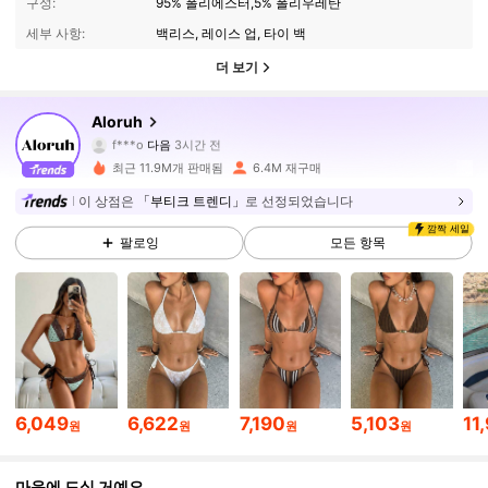
구성:
95% 폴리에스터,5% 폴리우레탄
세부 사항:
백리스, 레이스 업, 타이 백
더 보기
2.6M 팔로워
4.87
Aloruh
f***o
다음
3시간 전
최근 11.9M개 판매됨
6.4M 재구매
2.6M 팔로워
4.87
이 상점은
「부티크 트렌디」
로 선정되었습니다
깜짝 세일
팔로잉
모든 항목
2.6M 팔로워
4.87
2.6M 팔로워
4.87
2.6M 팔로워
4.87
6,049
6,622
7,190
5,103
11
원
원
원
원
2.6M 팔로워
4.87
마음에 드실 거예요.