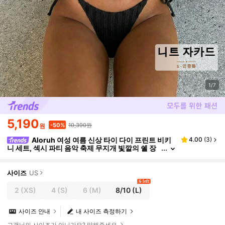
1/7
5,190
10,390원
-50%
원
Aloruh 여성 여름 신상 타이 다이 프린트 비키
4.00
(
3
)
니 세트, 섹시 파티 음악 축제 무지개 빛깔의 쉘 장
식 여성 수영복, 여성 해변 휴가 의상
사이즈
US
6 left
2
(XS)
4
(S)
6
(M)
8/10
(L)
사이즈 안내
내 사이즈 측정하기
고객님의 사이즈가 아닌가요? 말해주세요