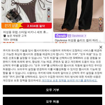
7
2,634원 절약
7
여성용 유럽 스타일 비키니 세트 휴가
해변 여름 브라운
Opulessa
높은 재방문 고객
100+ 판매됨
Opulessa 여성용 솔리드 컬러 허리 타
7,656
5,372
이 커버업 팬츠 휴가용
원
-26%
원
-22%
쿠키와 유사한 기술을 당사 웹사이트에서 사용하여 귀하께서 요청하신 서비스를 제공하
고 가능한 최상의 웹사이트 경험을 제공하고자 합니다. "모두 거부", "모두 허용" 또는 언
제든 선호도를 설정할 수 있습니다. "모두 허용"을 선택하시면 SHEIN의 쇼핑 경험을 보
완하기 위해 트래픽 분석, 향상된 기능 제공, 콘텐츠 및 광고 개인화에 도움이 되는 모든
선택적 쿠키를 설정합니다. "모두 거부"를 선택하시면 웹사이트 작동에 필수적인 쿠키만
허용됩니다. 브라우저 설정을 변경하여 이를 비활성화할 수 있지만 웹사이트 기능에 영
향을 줄 수 있습니다. 사용되는 쿠키에 대해 자세히 알아보고 선택적 쿠키 설정을 조정하
려면 "쿠키 관리"를 선택하세요. 당사가 수집한 데이터 처리 방식에 대한 자세한 내용은
개인정보 보호 정책을 참조하세요.
개인정보 보호 정책을 보려면 여기를 클릭하세요.
모두 거부
모두 허용