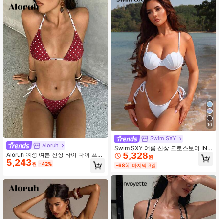
10
Swim SXY
Aloruh
Swim SXY 여름 신상 크로스보더 INS
5,328
Aloruh 여성 여름 신상 타이 다이 프린
스타일 섹시한 트라이앵글 타이 비키
원
5,243
트 비키니 세트, 섹시 파티 음악 축제
니 머메이드 쉘 디자인 투피스 수영복
원
-42%
-68%
마지막 3일
무지개 빛깔의 쉘 장식 여성 수영복,
걸, 화이트, 진주 액세서리, 해양 휴가
여성 해변 휴가 의상
비키니 세트, 스위트 걸 핫스프링 비치
휴가 비키니 수영복, 생일 파티