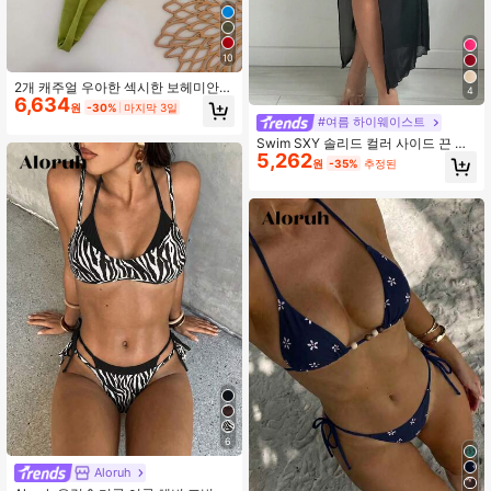
10
2개 캐주얼 우아한 섹시한 보헤미안
4
6,634
플로럴 타이다이 트림 비키니 수영복,
원
-30%
마지막 3일
해변 & 휴가에 적합, 봄/여름 휴가, 그
#여름 하이웨이스트
녀를 위한
Swim SXY 솔리드 컬러 사이드 끈 슬
5,262
릿 롱 스커트 커버업, 휴가, 여름 해변
원
-35%
추정된
용
6
Aloruh