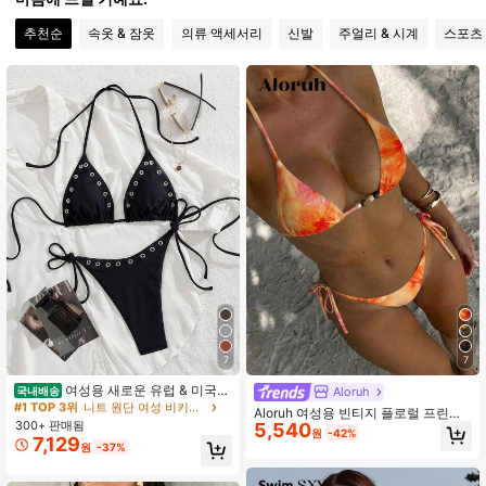
추천순
속옷 & 잠옷
의류 액세서리
신발
주얼리 & 시계
스포츠
2.6M 팔로워
4.87
2.6M 팔로워
4.87
2.6M 팔로워
4.87
2.6M 팔로워
4.87
2.6M 팔로워
4.87
7
7
#1 TOP 3위
니트 원단 여성 비키니 세트
높은 재방문 고객
여성용 새로운 유럽 & 미국
Aloruh
국내배송
스타일 비키니 세트 휴가 해변 블랙 여
#1 TOP 3위
#1 TOP 3위
니트 원단 여성 비키니 세트
니트 원단 여성 비키니 세트
Aloruh 여성용 빈티지 플로럴 프린트
름, 리조트 웨어
300+ 판매됨
5,540
높은 재방문 고객
높은 재방문 고객
패턴 수영복 세트, 해변에 적합
원
-42%
7,129
#1 TOP 3위
니트 원단 여성 비키니 세트
원
-37%
높은 재방문 고객