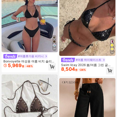
28
34
#여름휴가용 비키니
#여름 하이웨이스트
Bonvoyette 여성용 여름 비치 솔리드
5,969
컬러 홀터넥 타이 섹시 패션 비키니 투
Swim Vcay 2026 봄/여름 그린 글리
원
-48%
8,504
피스 수영복 세트
터 스파게티 스트랩 백리스 타이-사이
원
-24%
드 하이 컷 비키니 수영복, 인플루언서
투피스 세트