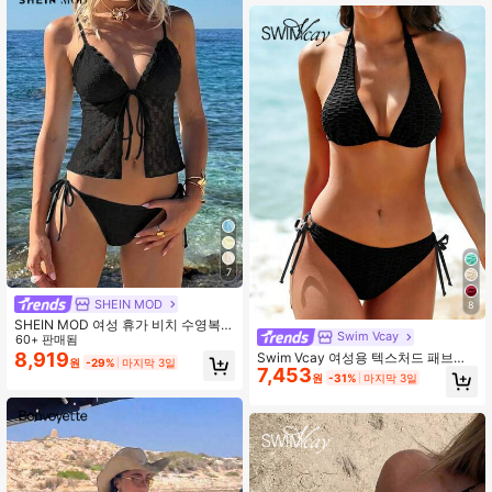
7
SHEIN MOD
8
SHEIN MOD 여성 휴가 비치 수영복
Swim Vcay
세트
60+ 판매됨
8,919
Swim Vcay 여성용 텍스처드 패브릭
원
-29%
마지막 3일
7,453
홀터넥 백리스 트라이앵글 비키니 탑
원
-31%
마지막 3일
및 타이 사이드 트라이앵글 비키니 바
텀 수영복 세트