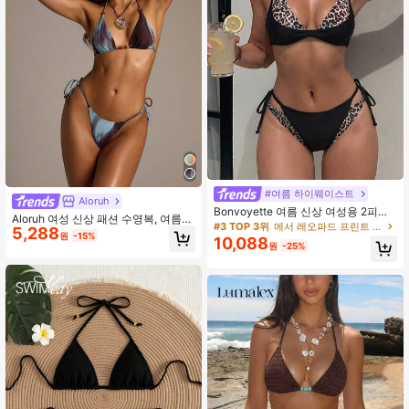
#여름 하이웨이스트
Aloruh
Bonvoyette 여름 신상 여성용 2피스
Aloruh 여성 신상 패션 수영복, 여름
수영복 세트, 블랙 표범 무늬 랜덤 프
#3 TOP 3위
에서 레오파드 프린트 여성 비치웨어
5,288
의류, 레트로 로맨틱 타이 다이 프린트
원
-15%
린트 2 in 1 홀터넥 타이 탑 및 사이드
10,088
보헤미안 비즈 장식 스파게티 스트랩
원
-25%
타이 수영 하의, 섹시한 비치 샌드 수
트라이앵글 컵 사이드 타이 비키니 세
영장 휴가 의상
트, 여성 수영복, 여성 비치웨어, 여성
휴가 의상