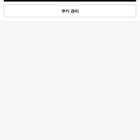
쿠키 관리
장바구니 담기
50% 할인!