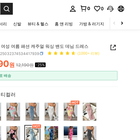
0
0
to select.
세서리
신발
뷰티 & 헬스
홈 앤 리빙
가방 & 러기지
스포츠 & 아웃
la 여성 여름 패션 캐주얼 워싱 밴도 데님 드레스
z25032374534417939
(1000+ 리뷰)
90
원
12,190원
-25%
ICE AND AVAILABILITY
료 배송
멀티컬러