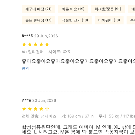
재구매 예정 (21)
빠른 배송 (19)
화려함/좋음 (91)
예
높은 휴대성 (17)
적절한 크기 (18)
비치웨어 (18)
부속
8***5
29 Jun,2026
색: 멀티컬러, 사이즈: XXS
색:
멀티컬러
사이즈:
XXS
좋아요좋아요좋아요좋아요좋아요좋아요좋아요좋아
번역
j***n
30 Jun,2026
전체 맞춤: 정사이즈, 키: 169 cm / 67 in, 무게: 53 kg / 117 lbs, 색: 
전체 맞춤:
정사이즈
키:
169 cm / 67 in
무게:
53 kg / 117 lb
합성섬유원단인데. 그래도 예뻐여. M 인데, XL 밖
네요. L 사려고요. M은 몸에 딱 붙으면 속옷자국이 