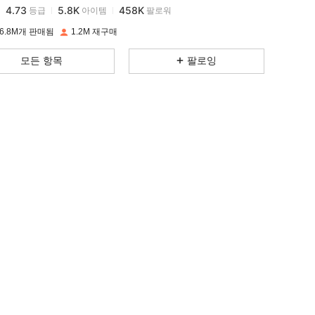
4.73
5.8K
458K
등급
아이템
팔로워
h***3
이(가)
하루 전에
지불됨
6.8M개 판매됨
1.2M 재구매
4.73
5.8K
458K
모든 항목
팔로잉
4.73
5.8K
458K
4.73
5.8K
458K
4.73
5.8K
458K
4.73
5.8K
458K
4.73
5.8K
458K
4.73
5.8K
458K