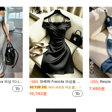
7
트 오프숄더 러치드 피티드 패션 드레스
SHEIN Franclia 여성용 레이스 패치워크 플리츠 패션 데이트 & 여행 드레스
Resyla 여성용 데님
-28%
-25%
에서 새로운 여성 짧은 드레스
#5 TOP 3위
7,490원
10,742원