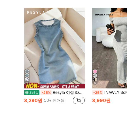
9
13
Resyla 여성 라운드 넥 패셔너블 데이트 나이트 파티 미니 드레스
INAWLY Solva 여성 미니멀리스
국내배송
-25%
-25%
8,290원
8,990원
50+ 판매됨