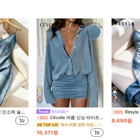
31
10
 캐주얼 프린트 드레스, 여름
Resyla 신상 베스트셀러: 
Cévolie
-25%
Cévolie 여름 신상 라이트 블루 데님 효과 디지털 프린트 루즈 허리 밴딩 바디콘 원피스
-32%
8,690원
에서 버튼 앞면 여성 드레스
#8 TOP 3위
16,371원