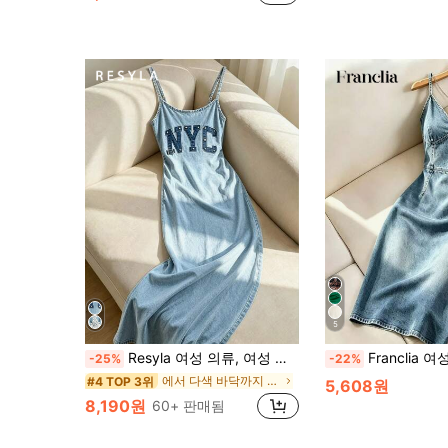
5
Resyla 여성 의류, 여성 드레스, 데님 패턴 드레스, 나우, 패션 드레스, 스트랩 드레스, 슬링 드레스, 스파게티 스트랩 드레스, 맥시 드레스, 롱 드레스, NYC 패턴
Franclia 여성 민소매 슬림핏
-25%
-22%
에서 다색 바닥까지 내려오는 드레스
#4 TOP 3위
5,608원
8,190원
60+ 판매됨