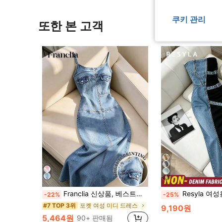
쿠키 관리
또한 본 고객
6
Franclia 신상품, 베스트셀러: 특별 프린트 원단, 레귤러 핏, 스파게티 스트랩 여성 슬림핏 맥시 드레스
Resyla 여성용 패셔너블 버클 프
-22%
-25%
포켓 여성 미디 드레스
#7 TOP 3위
9,190원
5,464원
90+ 판매됨