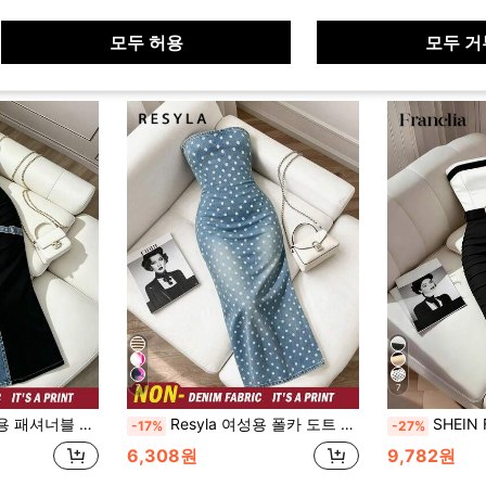
모두 허용
모두 거
7
7
린트 스트랩리스 스플릿 드레스, 여름
Resyla 여성용 폴카 도트 플리츠 우아한 허리 밴딩 스트랩리스 파티 드레스
SHEIN Franclia 여성용 블랙 & 화이트 대비 스트랩리스 바디콘 드레스, 여성용 우아한 드레스, 여성용 캐주얼 드레스, 여성용 오피스 드레스,
-17%
-27%
6,308원
9,782원