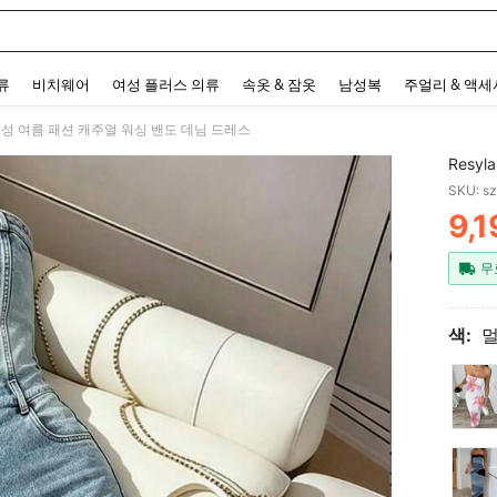
 and down arrow keys to navigate search 최근 검색어 and 검색 후 발견. Press Enter 
류
비치웨어
여성 플러스 의류
속옷 & 잠옷
남성복
주얼리 & 액
a 여성 여름 패션 캐주얼 워싱 밴도 데님 드레스
Resy
SKU: s
9,1
PR
무
색: