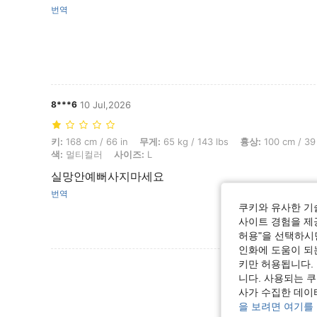
번역
8***6
10 Jul,2026
키: 168 cm / 66 in, 무게: 65 kg / 143 lbs, 흉상: 100 cm / 39 in, 허리
키:
168 cm / 66 in
무게:
65 kg / 143 lbs
흉상:
100 cm / 39 
색:
멀티컬러
사이즈:
L
실망안예뻐사지마세요
번역
쿠키와 유사한 기
사이트 경험을 제공
허용"을 선택하시면
인화에 도움이 되
키만 허용됩니다.
리뷰 더 
니다. 사용되는 
사가 수집한 데이
을 보려면 여기를