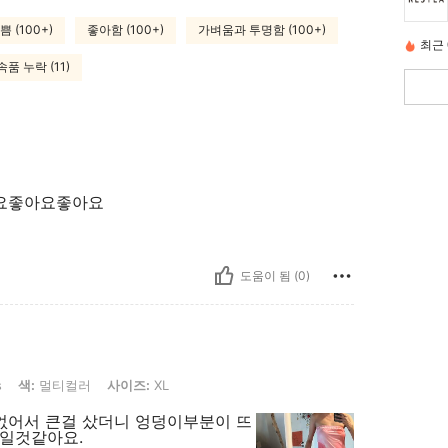
쁨 (100+)
좋아함 (100+)
가벼움과 투명함 (100+)
최근 
품 누락 (11)
요좋아요좋아요
도움이 됨 (0)
멀티컬러, 사이즈: XL
s
색:
멀티컬러
사이즈:
XL
에 없어서 큰걸 샀더니 엉덩이부분이 뜨
보일것같아요.