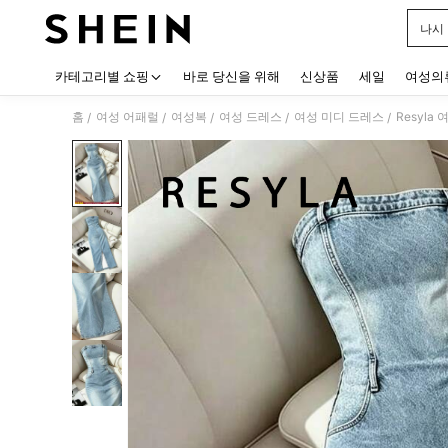
나시
Use up
카테고리별 쇼핑
바로 당신을 위해
신상품
세일
여성의
홈
여성 어패럴
여성복
여성 드레스
여성 미디 드레스
Resyl
/
/
/
/
/