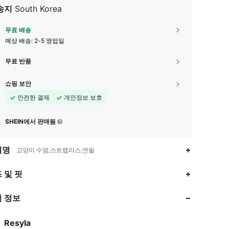
송지
South Korea
무료 배송
예상 배송:
2-5 영업일
무료 반품
쇼핑 보안
안전한 결제
개인정보 보호
SHEIN에서 판매됨
설명
고양이 수염,스트랩리스,연필
4.73
5.8K
458K
 및 핏
 정보
4.73
5.8K
458K
Resyla