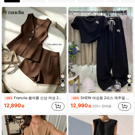
1.3M 팔로워
4.87
1.3M 팔로워
4.87
1.3M 팔로워
4.87
1.3M 팔로워
4.87
1.3M 팔로워
4.87
13
19
Franclia 봄여름 신상 여성 2피스 세트 브이넥 탑과 반바지 커피 브라운 우아한 스마트 캐주얼 오피스 브런치 캐주얼 수트 세트 스승의 날
SHEIN 여성용 2피스 캐주얼 여름 세트, 일상 및 스포츠웨어에 적합, 블랙 뉴욕 NY 레터 프린트 라운드 넥 반팔 티셔츠 세트, 우아하고 편안한 디자인, 캐주얼 야외 2피스 세트
-25%
-25%
12,890
12,990
원
원
200+ 판매됨