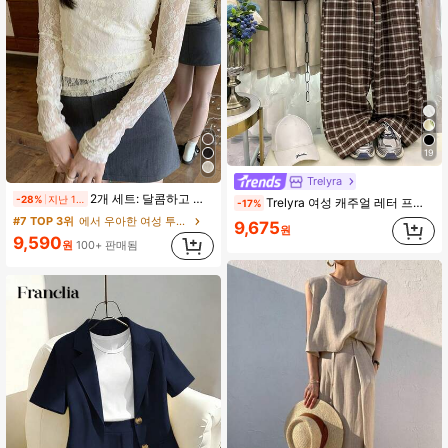
19
Trelyra
2개 세트: 달콤하고 매콤한 시스루 레이스 홀터넥 타이 탑 & 민소매 탱크 탑 여성용, 여름 신상품 봄 우아한
-28%
지난 1일
Trelyra 여성 캐주얼 레터 프린트 티셔츠 및 체크 팬츠 2피스 세트, 여름
-17%
#7 TOP 3위
에서 우아한 여성 투피스 의상
9,675
원
9,590
원
100+ 판매됨