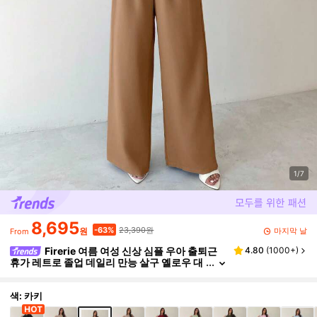
1/7
8,695
23,390원
-63%
마지막 날
원
From
Firerie 여름 여성 신상 심플 우아 출퇴근
4.80
(
1000+
)
휴가 레트로 졸업 데일리 만능 살구 옐로우 대
나무 질감 패브릭 라운드 넥 반팔 허리 주름 X
자형 레귤러 셔츠 상의 + 루즈 와이드 팬츠 2피스
세트, 선생님 의상, 레트로 스타일, 여성 오피스룩,
색: 카키
오피스, 공항 의상, 여행 의상 공항, 외출 의상