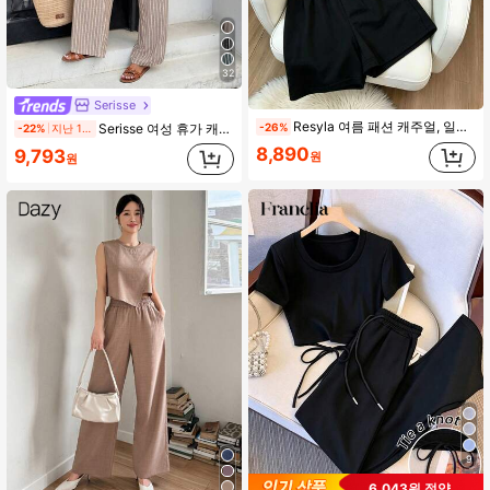
32
Serisse
Resyla 여름 패션 캐주얼, 일상 및 스포츠웨어에 적합한 여성용 투피스 세트, 여성용 블랙 뉴욕 NY 레터 프린트 라운드 넥 반팔 티셔츠 세트, 우아하고 편안한 디자인, 캐주얼 외출 투피스 세트
Serisse 여성 휴가 캐주얼 스트라이프 탱크탑 및 팬츠 2피스 세트
-26%
-22%
지난 1일
8,890
9,793
원
원
9
6,043원 절약