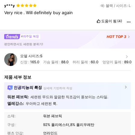
y***y
색: 블랙 / 사이즈: L
Very
nice
.
Will
definitely
buy
again
도움이 됨
(4)
HOT
TOP 3
#캐주얼 복장
편안하면서도 세련된 분위기!
모델 사이즈:
S
신장 :
165.0
가슴 둘레 :
88.0
허리 둘레 :
60.0
엉덩이 둘레 :
89.0
제품 세부 정보
인공지능의 특징
상세에 기반하여 작성
워븐 패브릭:
세련된 무드와 깔끔한 직조감이 돋보이는 스타일.
엘레강스:
우아하고 세련된 룩.
소재:
워븐 패브릭
구성:
92% 폴리에스터,8% 폴리우레탄
팬츠 안감:
언라인드