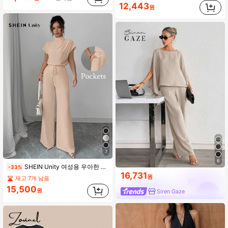
12,443
원
7
6
SHEIN Unity 여성용 우아한 캐주얼 살구색 짜임 라운드 넥 민소매 블라우스, 살구색 짜임 와이드 레그 바지, 2피스 세트
-33%
16,731
원
재고 7개 남음
15,500
원
Siren Gaze