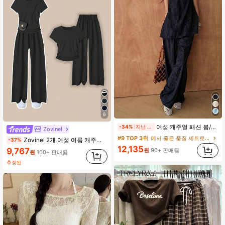
6
여성 캐주얼 패션 봄/여름 신상 네이비 블루 미세 스트라이프 홀터 V넥 민소매 탑 + 와이드 레그 롱 팬츠 세트, 루즈핏 슬림 드레이핑 투피스 세트, 개학, 생일, 캐주얼, 휴일, 휴가, 여성 우아한 세트, 여성 캐주얼 세트
-34%
지난 1일
Zovinel
#9 TOP 3위
에서 좋은 품질 세트로 구성된 투피스 세트
Zovinel 2개 여성 여름 캐주얼 솔리드 컬러 티셔츠 및 바지 세트
-37%
12,135
9,767
원
90+ 판매됨
원
100+ 판매됨
추정된