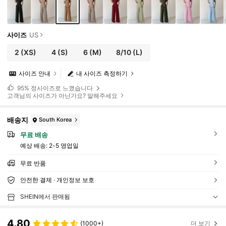
사이즈
US
2
(XS)
4
(S)
6
(M)
8/10
(L)
사이즈 안내
내 사이즈 측정하기
95%
정사이즈로 느꼈습니다
고객님의 사이즈가 아닌가요? 말해주세요
배송지
South Korea
무료 배송
예상 배송:
2-5 영업일
무료 반품
안전한 결제 · 개인정보 보호
SHEIN에서 판매됨
4.80
(1000+)
더 보기