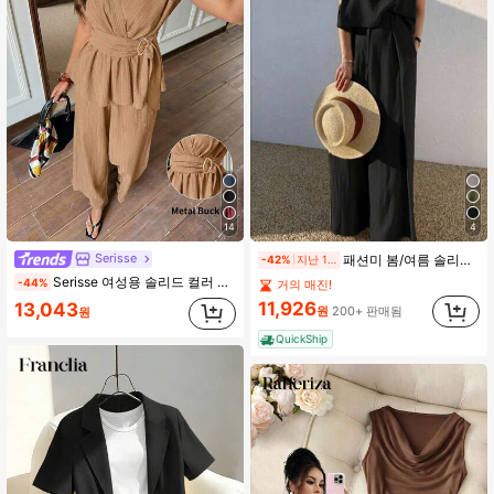
14
4
Serisse
패션미 봄/여름 솔리드 컬러 민소매 크루넥 탑 및 와이드 레그 팬츠 세트, 루즈핏, 캐주얼 미니멀리스트 통근 스타일 우아한 블랙
-42%
지난 1일
Serisse 여성용 솔리드 컬러 V넥 메탈 버클 허리 셔츠 및 와이드 레그 팬츠 캐주얼 2피스 세트
-44%
거의 매진!
11,926
13,043
원
200+ 판매됨
원
QuickShip