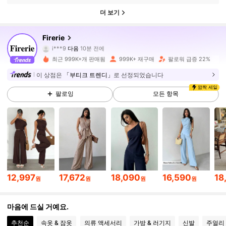
더 보기
1.3M 팔로워
4.87
Firerie
i***9
다음
10분 전에
최근 999K+개 판매됨
999K+ 재구매
팔로워 급증 22%
1.3M 팔로워
4.87
이 상점은
「부티크 트렌디」
로 선정되었습니다
깜짝 세일
팔로잉
모든 항목
1.3M 팔로워
4.87
1.3M 팔로워
4.87
1.3M 팔로워
4.87
12,997
17,672
18,090
16,590
18
원
원
원
원
1.3M 팔로워
4.87
마음에 드실 거예요.
추천순
속옷 & 잠옷
의류 액세서리
가방 & 러기지
신발
주얼리 