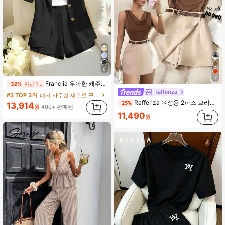
6
7
Franclia 우아한 캐주얼 통근 복장, 옐로우 블레이저 스타일 반팔 재킷 및 반바지/와이드 레그 팬츠 세트 포함, 여성 봄/여름
-32%
지난 1일
Rafferiza
#3 TOP 3위
에서 사무실 세트로 구성된 투피스 세트
Rafferiza 여성용 2피스 브라운 민소매 핏 베스트 & 살구색 큐롯 스커트 세트, 우아한 여름 브런치 베이지 캐주얼 비즈니스 오피스웨어 프레피 스타일 수트
-25%
13,914
원
400+ 판매됨
11,490
원