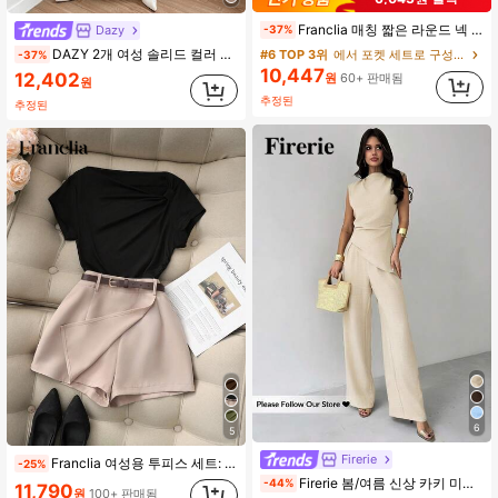
Franclia 매칭 짧은 라운드 넥 래글런 소매 상의 + 사선 포켓 스트레이트 레그 팬츠
Dazy
-37%
DAZY 2개 여성 솔리드 컬러 블라우스 및 와이드 레그 팬츠 세트 여성용 라운지 세트 여성용 반바지 세트
#6 TOP 3위
에서 포켓 세트로 구성된 투피스 세트
-37%
10,447
12,402
원
60+ 판매됨
원
추정된
추정된
6
5
Firerie
Franclia 여성용 투피스 세트: 새로운 여름 스타일리시하고 다용도인 블랙 오프숄더 플리츠 슬림핏 반팔 탑과 카키색 반바지.
-25%
Firerie 봄/여름 신상 카키 미니멀리스트 우아한 캐주얼 출퇴근 오피스룩: 민소매 비대칭 러플 허리 블라우스 + 레귤러 러플 와이드 레그 팬츠, 린넨 출퇴근 수트, 여성용 비치웨어, 공항룩, 휴가룩, 교사룩
-44%
11,790
원
100+ 판매됨