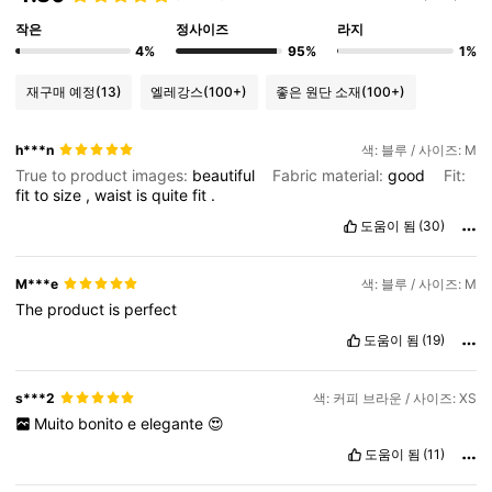
작은
정사이즈
라지
4%
95%
1%
재구매 예정
(13)
엘레강스
(100+)
좋은 원단 소재
(100+)
h***n
색: 블루 / 사이즈: M
True to product images:
beautiful
Fabric material:
good
Fit:
fit
to
size
,
waist
is
quite
fit
.
도움이 됨
(30)
M***e
색: 블루 / 사이즈: M
The
product
is
perfect
도움이 됨
(19)
s***2
색: 커피 브라운 / 사이즈: XS
Muito
bonito
e
elegante
😍
도움이 됨
(11)