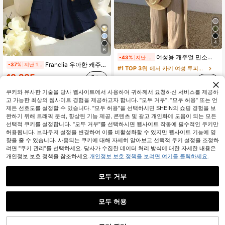
4
6
여성용 캐주얼 민소매 라운드 넥 탑과 와이드 레그 팬츠 세트. 포켓이 있는 완벽한 여름용 비신축성 의상.
-43%
지난 1일
Franclia 우아한 캐주얼 통근 복장, 옐로우 블레이저 스타일 반팔 재킷 및 반바지/와이드 레그 팬츠 세트 포함, 여성 봄/여름
-37%
지난 1일
#1 TOP 3위
에서 카키 여성 투피스 의상
13,235
11,850
원
400+ 판매됨
원
400+ 판매됨
쿠키와 유사한 기술을 당사 웹사이트에서 사용하여 귀하께서 요청하신 서비스를 제공하
고 가능한 최상의 웹사이트 경험을 제공하고자 합니다. "모두 거부", "모두 허용" 또는 언
제든 선호도를 설정할 수 있습니다. "모두 허용"을 선택하시면 SHEIN의 쇼핑 경험을 보
완하기 위해 트래픽 분석, 향상된 기능 제공, 콘텐츠 및 광고 개인화에 도움이 되는 모든
선택적 쿠키를 설정합니다. "모두 거부"를 선택하시면 웹사이트 작동에 필수적인 쿠키만
허용됩니다. 브라우저 설정을 변경하여 이를 비활성화할 수 있지만 웹사이트 기능에 영
향을 줄 수 있습니다. 사용되는 쿠키에 대해 자세히 알아보고 선택적 쿠키 설정을 조정하
려면 "쿠키 관리"를 선택하세요. 당사가 수집한 데이터 처리 방식에 대한 자세한 내용은
개인정보 보호 정책을 참조하세요.
개인정보 보호 정책을 보려면 여기를 클릭하세요.
모두 거부
모두 허용