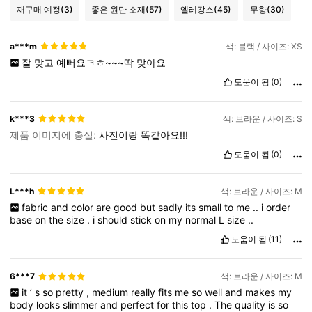
재구매 예정
(3)
좋은 원단 소재
(57)
엘레강스
(45)
무향
(30)
a***m
색: 블랙 / 사이즈: XS
잘
맞고
예뻐요ㅋㅎ~~~딱
맞아요
도움이 됨
(0)
k***3
색: 브라운 / 사이즈: S
제품 이미지에 충실:
사진이랑
똑같아요!!!
도움이 됨
(0)
L***h
색: 브라운 / 사이즈: M
fabric
and
color
are
good
but
sadly
its
small
to
me
..
i
order
base
on
the
size
.
i
should
stick
on
my
normal
L
size
..
도움이 됨
(11)
6***7
색: 브라운 / 사이즈: M
it
’
s
so
pretty
,
medium
really
fits
me
so
well
and
makes
my
body
looks
slimmer
and
perfect
for
this
top
.
The
quality
is
so