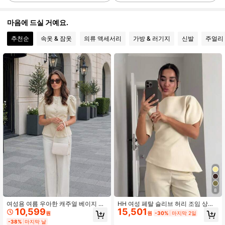
15K 팔로워
4.73
마음에 드실 거예요.
추천순
속옷 & 잠옷
의류 액세서리
가방 & 러기지
신발
주얼리 
15K 팔로워
4.73
15K 팔로워
4.73
15K 팔로워
4.73
15K 팔로워
4.73
15K 팔로워
4.73
8
여성용 여름 우아한 캐주얼 베이지 크
HH 여성 페탈 슬리브 허리 조임 상의,
10,599
15,501
림 퍼프 반팔 버튼 허리 밴딩 블레이저
새로운 라운드 넥 반팔 솔리드 컬러 피
15K 팔로워
4.73
원
원
-30%
마지막 2일
탑, 해변 파티, 휴가, 외출에 적합
티드 파티, 비대칭 여성 의류 여름
-38%
마지막 날