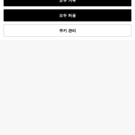
모두 거부
모두 허용
쿠키 관리
장바구니 담기
26% 할인!
여성 패션 출퇴근 만다린 칼라 카디건
15,877
퍼프 소매, 솔리드 컬러 전면 버튼 클
원
-30%
마지막 2일
여성 캐주얼 블라우스 퍼프 소매, 라운
로저 블라우스 사무실, 일상복 및 데이
15,990
드 넥, 솔리드 컬러, 스플릿 헴, 새로운
트, 봄/여름 화이트
원
-26%
여름 패션 우아한 의류 화이트