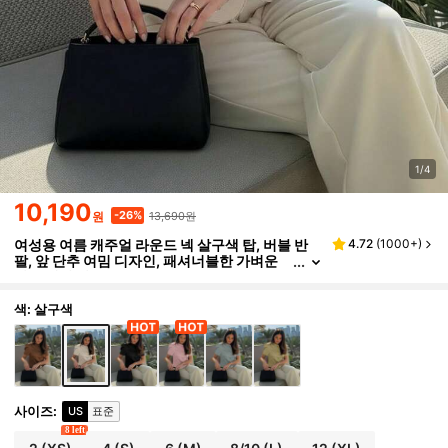
1/4
10,190
13,690원
-26%
원
여성용 여름 캐주얼 라운드 넥 살구색 탑, 버블 반
4.72
(
1000+
)
팔, 앞 단추 여밈 디자인, 패셔너블한 가벼운
얇은 재킷 탑
색: 살구색
사이즈
:
US
표준
8 left