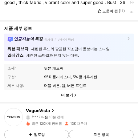
good
,
thick
fabric
,
vibrant
color
and
super
good
.
Bust
:
36
inches
Waist
:
28
inches
Weight
:
58kg
Asian
size
도움이 됨
(11)
제품 세부 정보
인공지능의 특징
상세에 기반하여 작성
워븐 패브릭:
세련된 무드와 깔끔한 직조감이 돋보이는 스타일.
엘레강스:
세련된 스타일과 변치 않는 매력.
소재:
워븐 패브릭
구성:
95% 폴리에스터, 5% 폴리우레탄
세부 사항:
더블 버튼, 랩, 버튼 프런트
더 보기
15K 팔로워
4.73
VogueVista
f***7
다음
10분 전에
5***7
가 탐색 중입니다
최근 120K개 판매됨
13K 재구매
15K 팔로워
4.73
팔로잉
모든 항목