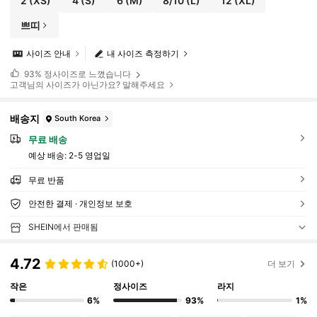
2
(XS)
4
(S)
6
(M)
8/10
(L)
12
(XL)
쁘띠
사이즈 안내
내 사이즈 측정하기
93%
정사이즈로 느꼈습니다
고객님의 사이즈가 아닌가요? 말해주세요
배송지
South Korea
무료 배송
예상 배송:
2-5 영업일
무료 반품
안전한 결제 · 개인정보 보호
SHEIN에서 판매됨
4.72
(1000+)
더 보기
작은
정사이즈
라지
6%
93%
1%