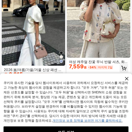
여성 캐주얼 잔꽃 무늬 반팔 셔츠, 화
7,559
이트, 여름
원
-34%
마지막 2일
2026 봄/여름/가을/겨울 신상 패션 우
9,015
아한 올드머니 스타일 빈티지 스트리
원
-35%
마지막 2일
트 비즈니스 캐주얼 데일리 출퇴근 새
틴 라운드 넥 퍼프 소매 블라우스
쿠키와 유사한 기술을 당사 웹사이트에서 사용하여 귀하께서 요청하신 서비스를 제공하
고 가능한 최상의 웹사이트 경험을 제공하고자 합니다. "모두 거부", "모두 허용" 또는 언
제든 선호도를 설정할 수 있습니다. "모두 허용"을 선택하시면 SHEIN의 쇼핑 경험을 보
완하기 위해 트래픽 분석, 향상된 기능 제공, 콘텐츠 및 광고 개인화에 도움이 되는 모든
선택적 쿠키를 설정합니다. "모두 거부"를 선택하시면 웹사이트 작동에 필수적인 쿠키만
허용됩니다. 브라우저 설정을 변경하여 이를 비활성화할 수 있지만 웹사이트 기능에 영
향을 줄 수 있습니다. 사용되는 쿠키에 대해 자세히 알아보고 선택적 쿠키 설정을 조정하
려면 "쿠키 관리"를 선택하세요. 당사가 수집한 데이터 처리 방식에 대한 자세한 내용은
개인정보 보호 정책을 참조하세요.
개인정보 보호 정책을 보려면 여기를 클릭하세요.