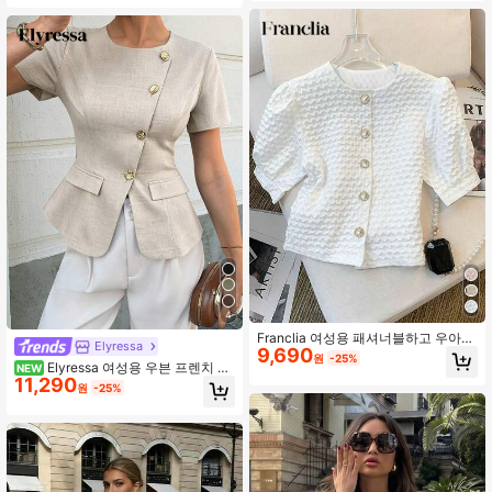
15K 팔로워
4.73
15K 팔로워
4.73
4
Franclia 여성용 패셔너블하고 우아한
Elyressa
9,690
솔리드 컬러 텍스처드 퍼프 슬리브 블
원
-25%
Elyressa 여성용 우븐 프렌치 캐
라우스
NEW
11,290
주얼 여름 셔츠
원
-25%