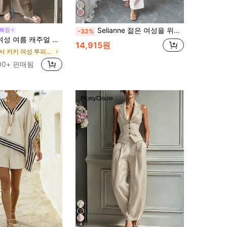
Selianne 젊은 여성을 위한 봄/여름 2피스 세트 - 매끈한 일상복 민소매 긴 탑 + 허리 끈 브이넥 & 와이드 레그 긴 바지
 복장
-32%
고 뒤 긴 와이드 레그 팬츠 세트 점프수트, 여성 투피스 세트 라운지 세트 여성용 반바지 세트 여성용
14,915원
에서 카키 여성 투피스 의상
00+ 판매됨
4