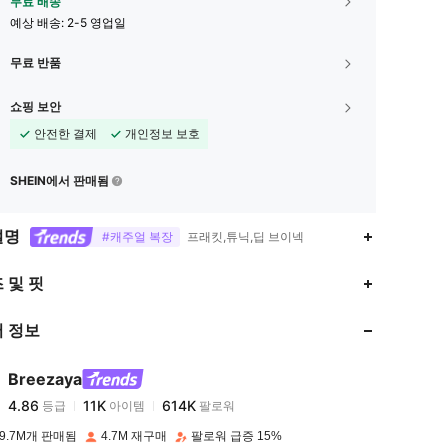
무료 배송
예상 배송:
2-5 영업일
무료 반품
쇼핑 보안
안전한 결제
개인정보 보호
SHEIN에서 판매됨
설명
#캐주얼 복장
프래킷,튜닉,딥 브이넥
4.86
11K
614K
 및 핏
 정보
4.86
11K
614K
Breezaya
4.86
11K
614K
등급
아이템
팔로워
s***s
이(가)
하루 전에
지불됨
9.7M개 판매됨
4.7M 재구매
팔로워 급증 15%