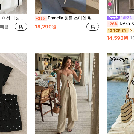
7
 티셔츠, 캐주얼 탄성 허리 자수 와이드 레그 팬츠 세트
Franclia 젠틀 스타일 린넨 2피스 세트, 여름 브이넥 프릴 트림 민소매 탑 + 하이웨스트 드로스트링 와이드 레그 팬츠
#캐주얼
-25%
DAZY 여성 여름 캐주얼 솔리드 컬러 앞 짧
-26%
18,290원
판매됨
#3 TOP 3위
14,590원
1