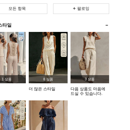
4.86
11K
614K
모든 항목
팔로잉
4.86
11K
614K
스타일
4.86
11K
614K
4.86
11K
614K
4.86
11K
614K
1 상품
8 상품
3 상품
4.86
11K
614K
더 많은 스타일
다음 상품도 마음에
드실 수 있습니다.
4.86
11K
614K