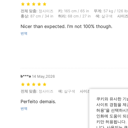
전체 맞춤: 정사이즈, 키: 165 cm / 65 in, 무게: 57 kg / 126 lbs, 엉덩이: 9
전체 맞춤:
정사이즈
키:
165 cm / 65 in
무게:
57 kg / 126 lb
흉상:
87 cm / 34 in
허리:
68 cm / 27 in
색:
살구색
사이즈
Nicer than expected. I’m not 100% though.
번역
b***a
14 May,2026
전체 맞춤: 정사이즈, 색: 살구색, 사이즈: S
전체 맞춤:
정사이즈
색:
살구색
사이즈:
S
쿠키와 유사한 기
Perfeito demais.
사이트 경험을 제공
번역
허용"을 선택하시면
인화에 도움이 되
키만 허용됩니다.
니다. 사용되는 