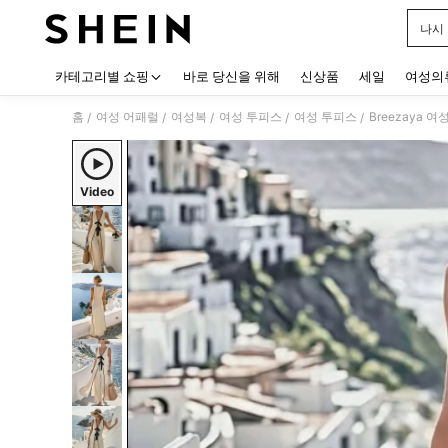
나시
Use up
카테고리별 쇼핑
바로 당신을 위해
신상품
세일
여성의
홈
여성 어패럴
여성복
여성 투피스
여성 투피스
/
/
/
/
/
Video