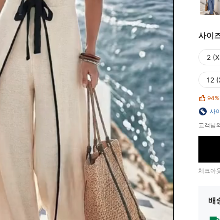
사이
2 (X
12 (
94%
사이
고객님의
체크아웃
배