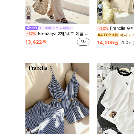
6
Franclia 우아한 캐주얼 통근 복장, 옐로우 블레이저 스타일 반팔
#드레이프 컷 디테일
-32%
Breezaya 2개/세트 여름 휴가 캐주얼 블랙 트림 3/4 소매 상의 및 바지 세트, 봄/여름
-37%
#4 TOP 3위
13,422원
14,005원
200+