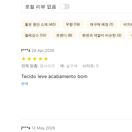
로컬 리뷰 없음
좋은 원단 소재 (40)
무향 (19)
재구매 예정 (1)
비치웨
엘레강스 (10)
트렌디 (8)
화면과 색깔이 비슷한 (3)
l***z
29 Apr,2026
전체 맞춤: 정사이즈, 색: 살구색, 사이즈: S
전체 맞춤:
정사이즈
색:
살구색
사이즈:
S
Tecido leve acabamento bom
번역
j***s
12 May,2026