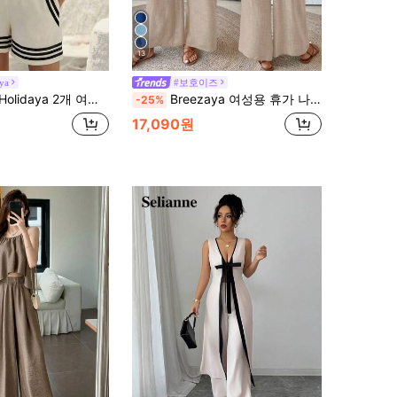
13
ya
#보호이즈
 2개 여성 스트라이프 브이넥 반팔 상의 및 반바지 세트
Breezaya 여성용 휴가 나시 탑 레이스 메쉬 백 & 와이드 레그 팬츠 세트, 아프리코트, 봄/여름용
-25%
17,090원