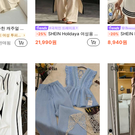
9
 재킷 및 반바지/와이드 레그 팬츠 세트 포함, 여성 봄/여름
#극적인 드레이프
Breeza
SHEIN Holidaya 여성용 우아하고 캐주얼한 살구색 비대칭 민소매 터틀넥 탑 여성 캐주얼 우아한 루즈핏
SHEIN Holidaya
-25%
-20%
에서 카키 여성 투피스 의상
21,990원
8,940원
 판매됨