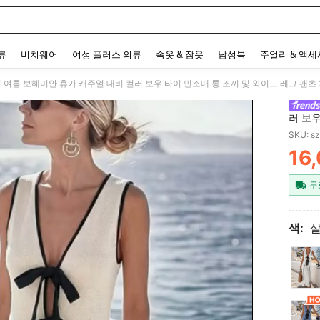
 and down arrow keys to navigate search 최근 검색어 and 검색 후 발견. Press Enter 
류
비치웨어
여성 플러스 의류
속옷 & 잠옷
남성복
주얼리 & 액
러 보우
트 캐주
SKU: s
여름 
16
운드 드
PR
치 의상
레스 
무
가 의
색: