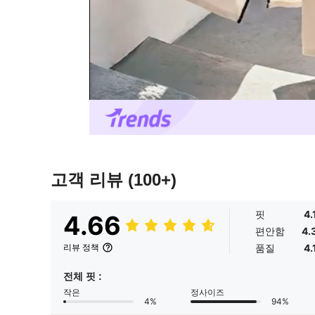
고객 리뷰
(100+)
핏
4.
4.66
편안함
4.
품질
4.
리뷰 정책
전체 핏 :
작은
정사이즈
4%
94%