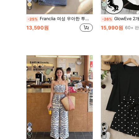
9
19
Franclia 여성 우아한 투피스 세트, 여성 스트라이프 투피스 세트, 여성 캐주얼 투피스 세트, 여성 캐미솔, 여성 민소매 캐미솔, 여성 와이드 팬츠, 여성 캐주얼 의상, 데일리웨어, 봄 의상, 여름 의상, 휴가 세트, 봄 세트, 캐미솔 투피스 세트, 캐주얼 의상
GlowEve 2개 여성 패션 라운드넥 자수 프린트 대비 트림
-25%
-26%
13,590원
15,990원
60+ 
17
16