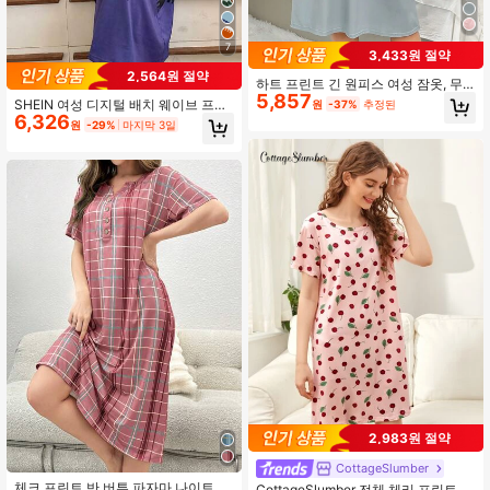
7
3,433원 절약
2,564원 절약
하트 프린트 긴 원피스 여성 잠옷, 무
5,857
무 수면 드레스가 있는 사랑스러운 코
SHEIN 여성 디지털 배치 웨이브 프린
원
-37%
추정된
알라
6,326
트 캐주얼 반팔 드레스
원
-29%
마지막 3일
2,983원 절약
CottageSlumber
체크 프린트 반 버튼 파자마 나이트드
CottageSlumber 전체 체리 프린트 슬