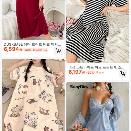
DUSKBASE 레터 프린트 반팔 티셔츠
6,594
긴 파자마 나이트 드레스, 무무 수면
원
-32%
마지막 3일
드레스
여성 스트라이프 하트 프린트 반소매
6,197
나이트가운
원
-37%
추정된