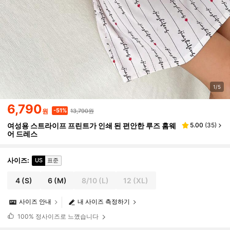
1/5
6,790
13,790원
-51%
원
여성용 스트라이프 프린트가 인쇄 된 편안한 루즈 홈웨
5.00
(
35
)
어 드레스
사이즈
:
US
표준
4
(S)
6
(M)
8/10
(L)
12
(XL)
사이즈 안내
내 사이즈 측정하기
100%
정사이즈로 느꼈습니다