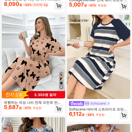
8,090
레스 롱 드레스, 무무 수면 드레스
5,007
립 드레스, 무무 나이트 드레스
원
-33%
마지막 3일
원
-37%
추정된
4
3,303원 절약
유행하는 여성 나비 전체 프린트 반팔
Softscene
5,687
파자마 나이트 드레스, 무무 나이트 드
원
-37%
추정된
Softscene 대비색 스트라이프 프린트
레스
6,112
반소매 여성 나이트가운
원
-38%
추정된