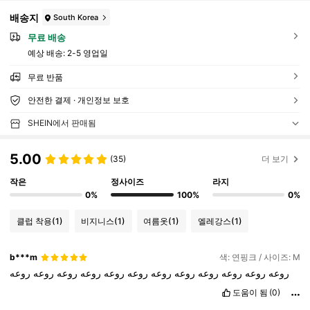
배송지
South Korea
무료 배송
예상 배송:
2-5 영업일
무료 반품
안전한 결제 · 개인정보 보호
SHEIN에서 판매됨
5.00
(35)
더 보기
작은
정사이즈
라지
0%
100%
0%
클럽 착용
(1)
비지니스
(1)
여름옷
(1)
엘레강스
(1)
b***m
색: 연핑크 / 사이즈: M
روعه
روعه
روعه
روعه
روعه
روعه
روعه
روعه
روعه
روعه
روعه
روعه
도움이 됨
(0)