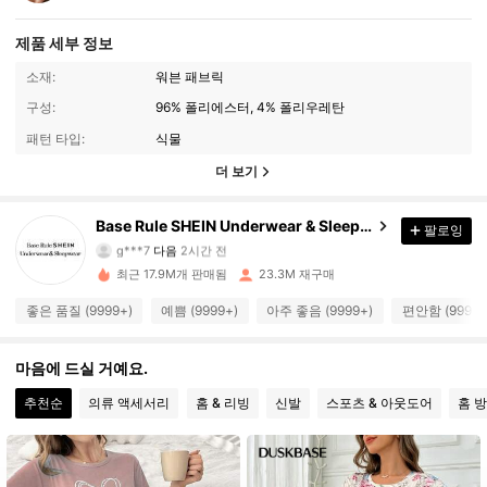
제품 세부 정보
소재:
워븐 패브릭
구성:
96% 폴리에스터, 4% 폴리우레탄
패턴 타입:
식물
더 보기
1.1M 팔로워
4.93
Base Rule SHEIN Underwear & Sleepwear
팔로잉
g***7
다음
2시간 전
d***s
가 탐색 중입니다
1.1M 팔로워
4.93
최근 17.9M개 판매됨
23.3M 재구매
좋은 품질 (9999+)
예쁨 (9999+)
아주 좋음 (9999+)
편안함 (9999+
1.1M 팔로워
4.93
마음에 드실 거예요.
1.1M 팔로워
추천순
의류 액세서리
홈 & 리빙
신발
스포츠 & 아웃도어
홈 
4.93
1.1M 팔로워
4.93