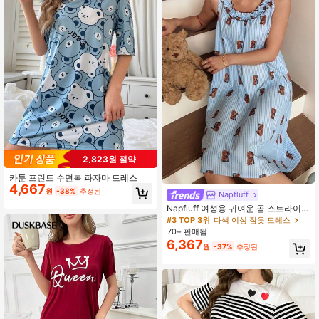
2,823원 절약
카툰 프린트 수면복 파자마 드레스
4,667
원
-38%
추정된
Napfluff
Napfluff 여성용 귀여운 곰 스트라이
프 프린트 프릴 트림 라운드 넥 캐미솔
#3 TOP 3위
다색 여성 잠옷 드레스
A라인 잠옷
70+ 판매됨
6,367
원
-37%
추정된