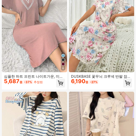
1.1M 팔로워
4.93
1.1M 팔로워
4.93
1.1M 팔로워
4.93
6
1.1M 팔로워
4.93
심플한 하트 프린트 나이트가운, 미니
DUSKBASE 꽃무늬 크루넥 반팔 잠옷
5,687
6,190
멀리스트 일상 캐주얼 웨어, 무무
원피스, 무무
원
-37%
추정된
원
-27%
1.1M 팔로워
4.93
1.1M 팔로워
4.93