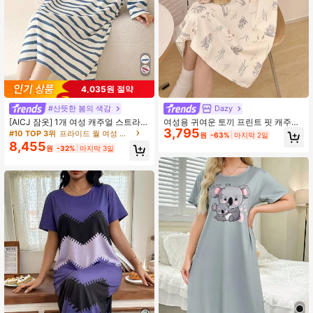
4,035원 절약
#산뜻한 봄의 색감
Dazy
[AICJ 잠옷] 1개 여성 캐주얼 스트라이
여성용 귀여운 토끼 프린트 핏 캐주얼
3,795
프 & 레터 그래픽 프린트 라운드 넥 미
나이트가운, 편안한 올오버 프린트 잠
#10 TOP 3위
프라이드 월 여성 잠옷 드레스
원
-63%
마지막 2일
디 드레스 라운지웨어, 봄, 여름, 가을,
옷
8,455
원
-32%
마지막 3일
겨울, 어머니의 날, 발렌타인 데이, 새
해 선물, 무무 잠옷, 가을에 적합