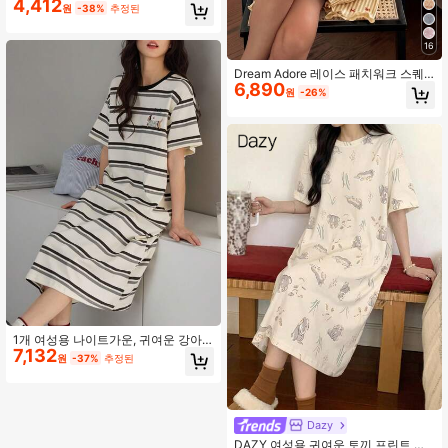
4,412
옷 드레스
원
-38%
추정된
16
Dream Adore 레이스 패치워크 스퀘
6,890
어 넥 2버튼 스트라이프 리본 프린트
원
-26%
니트 반팔 나이트가운
1개 여성용 나이트가운, 귀여운 강아
7,132
지 프린트 가로 줄무늬 라운드 넥 풀오
원
-37%
추정된
버 캐주얼 심플 홈 드레스, 관리하기
쉬운 소재
Dazy
DAZY 여성용 귀여운 토끼 프린트 핏