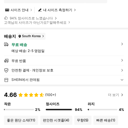
사이즈 안내
내 사이즈 측정하기
94%
정사이즈로 느꼈습니다
고객님의 사이즈가 아닌가요? 말해주세요
배송지
South Korea
무료 배송
예상 배송:
2-5 영업일
무료 반품
안전한 결제 · 개인정보 보호
SHEIN에서 판매됨
4.66
(100+)
더 보기
작은
정사이즈
라지
2%
94%
4%
좋은 원단 소재
(11)
편안한 시곗줄
(4)
무향
(5)
빠른 배송
(1)