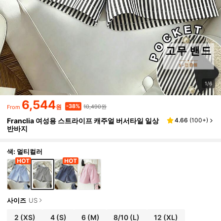
1/6
6,544
10,490원
-38%
원
From
Franclia 여성용 스트라이프 캐주얼 버서타일 일상
4.66
(
100+
)
반바지
색: 멀티컬러
사이즈
US
2
(XS)
4
(S)
6
(M)
8/10
(L)
12
(XL)