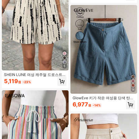
9
SHEIN LUNE 여성 캐주얼 드로스트링
허리 루즈 반바지, 여름 일상복에 적
5,119
원
-23%
합, 여성 여름 반바지
14
GlowEve 키가 작은 여성용 단색 탄성
허리 캐주얼 편안하고 통기성이 좋은
6,977
원
-14%
린넨 반바지