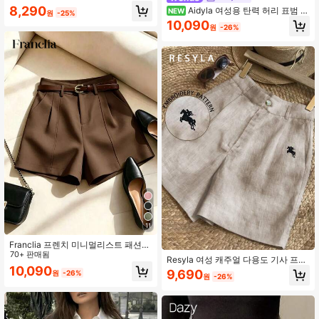
리 길이 바지
8,290
Aidyla 여성용 탄력 허리 표범 무
NEW
원
-25%
늬 캐주얼 다용도 일상 반바지
10,090
원
-26%
11
Franclia 프렌치 미니멀리스트 패션
우븐 솔리드 컬러 통근 캐주얼, 레트
70+ 판매됨
Resyla 여성 캐주얼 다용도 기사 프린
로, 하이 웨이스트 A라인 와이드 레그
10,090
트 반바지 일상복
9,690
원
-26%
새로운 여성 반바지
원
-26%