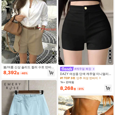
13
14
봄/여름 신상 솔리드 컬러 수트 반바
#캐주얼 복장
지, 우아한 통근 스타일
8,392
원
-40%
DAZY 여성용 단색 캐주얼 미니멀리
스트 디자인 반바지, 데일리웨어 카니
#1 TOP 3위
단추 여성 반바지
발에 다용도
1k+ 판매됨
8,268
원
-31%