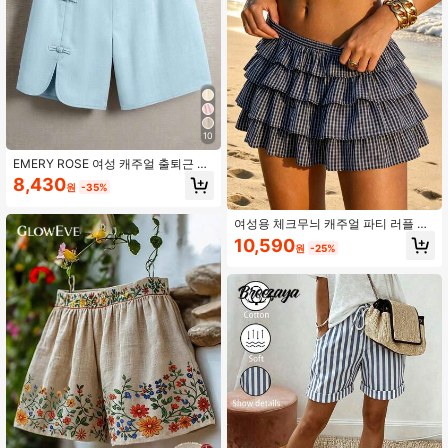
10
EMERY ROSE 여성 캐주얼 출퇴근 데
일리 외출용 신축성 허리 라운드 슬릿
8,430
원
-35%
디자인 동방 매듭 장식 버튼 반바지
여성용 체크무늬 캐주얼 파티 러플 비
치 스커트
10,590
원
-25%