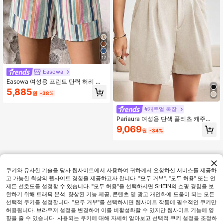
17
Easowa
Easowa 여성용 프린트 탄력 허리 밴
드 포켓 반바지, 여름 캐주얼 스타일
5,885
원
-38%
#캐주얼 복장
Pariaura 여성용 단색 플리츠 캐주얼
썸머 반바지
9,069
원
-34%
쿠키와 유사한 기술을 당사 웹사이트에서 사용하여 귀하께서 요청하신 서비스를 제공하
고 가능한 최상의 웹사이트 경험을 제공하고자 합니다. "모두 거부", "모두 허용" 또는 언
제든 선호도를 설정할 수 있습니다. "모두 허용"을 선택하시면 SHEIN의 쇼핑 경험을 보
완하기 위해 트래픽 분석, 향상된 기능 제공, 콘텐츠 및 광고 개인화에 도움이 되는 모든
선택적 쿠키를 설정합니다. "모두 거부"를 선택하시면 웹사이트 작동에 필수적인 쿠키만
허용됩니다. 브라우저 설정을 변경하여 이를 비활성화할 수 있지만 웹사이트 기능에 영
향을 줄 수 있습니다. 사용되는 쿠키에 대해 자세히 알아보고 선택적 쿠키 설정을 조정하