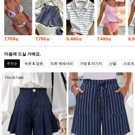
4.78
1.6M 팔로워
4.78
1.6M 팔로워
4.78
7,709
7,790
6,490
7,493
8,
원
원
원
원
마음에 드실 거예요.
1.6M 팔로워
4.78
추천순
속옷 & 잠옷
의류 액세서리
가방 & 러기지
신발
스포츠
1.6M 팔로워
4.78
1.6M 팔로워
4.78
1.6M 팔로워
4.78
1.6M 팔로워
4.78