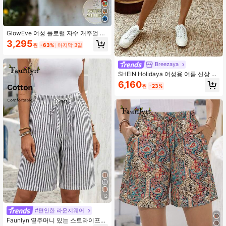
GlowEve 여성 플로럴 자수 캐주얼 반
바지
3,295
원
-63%
마지막 3일
Breezaya
SHEIN Holidaya 여성용 여름 신상 휴
가 스타일 블루 & 화이트 스트라이프
6,160
원
-23%
린넨 텍스처 엘라스틱 허리 스트레이
트 레그 롤드 헴 캐주얼 반바지, 블루 &
화이트 스트라이프 반바지, 혼방 반바
지, 휴가 캐주얼 반바지, 신상 반바지.
12
#편안한 라운지웨어
Faunlyn 옆주머니 있는 스트라이프