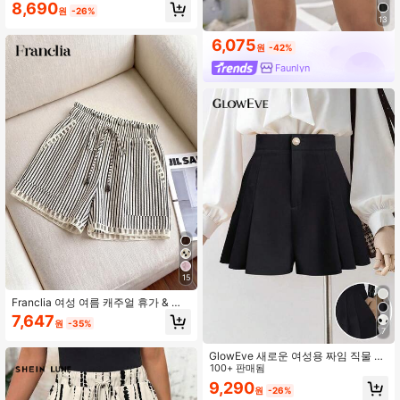
버뮤다 반바지, 루즈핏 미드웨이스트
8,690
원
-26%
베이직 스타일
13
6,075
원
-42%
Faunlyn
15
Franclia 여성 여름 캐주얼 휴가 & 출
퇴근 스트라이프 프린트 페이퍼 백 허
7,647
원
-35%
리 대비 레이스 반바지
7
GlowEve 새로운 여성용 짜임 직물 플
리츠 A라인 전면 지퍼 뒷면 탄성 허리
100+ 판매됨
슬림 미디움 허리 캐주얼 편안한 고급
9,290
원
-26%
스러운 반바지