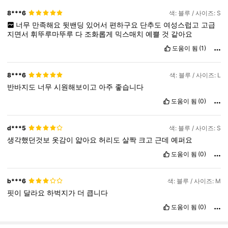
8***6
색: 블루 / 사이즈: S
너무
만족해요
뒷밴딩
있어서
편하구요
단추도
여성스럽고
고급
지면서
휘뚜루마뚜루
다
조화롭게
믹스매치
예쁠
것
같아요
도움이 됨
(1)
8***6
색: 블루 / 사이즈: L
반바지도
너무
시원해보이고
아주
좋습니다
도움이 됨
(0)
d***5
색: 블루 / 사이즈: S
생각했던것보
옷감이
얇아요
허리도
살짝
크고
근데
예퍼요
도움이 됨
(0)
b***6
색: 블루 / 사이즈: M
핏이
달라요
하벅지가
더
큽니다
도움이 됨
(0)