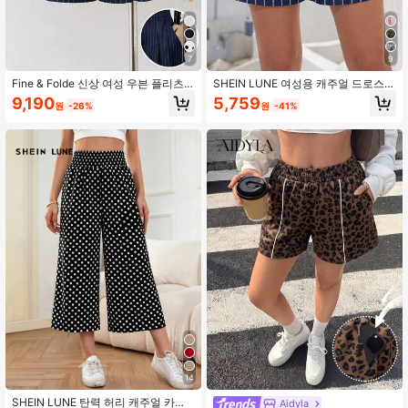
7
9
Fine & Folde 신상 여성 우븐 플리츠 A
SHEIN LUNE 여성용 캐주얼 드로스트
라인 앞 지퍼 뒤 허리 밴딩 슬리밍 미
링 허리 루즈핏 반바지, 여름 일상 착
9,190
5,759
원
-26%
원
-41%
드 웨이스트 반바지, 다용도 편안한 우
용에 적합, 여성용 여름 반바지
아한 데일리웨어
14
SHEIN LUNE 탄력 허리 캐주얼 카프
Aidyla