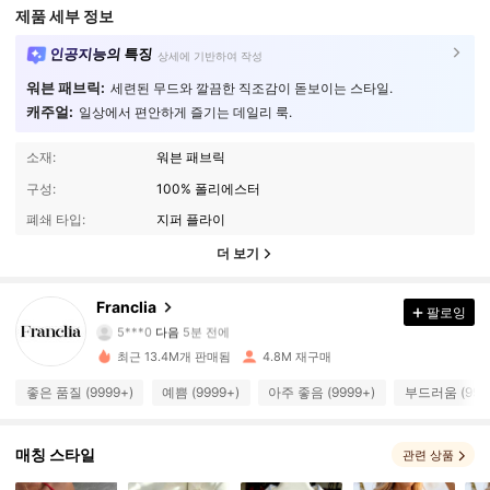
제품 세부 정보
인공지능의 특징
상세에 기반하여 작성
워븐 패브릭:
세련된 무드와 깔끔한 직조감이 돋보이는 스타일.
캐주얼:
일상에서 편안하게 즐기는 데일리 룩.
소재:
워븐 패브릭
구성:
100% 폴리에스터
폐쇄 타입:
지퍼 플라이
더 보기
1.6M 팔로워
4.78
Franclia
팔로잉
5***0
다음
5분 전에
p***9
가 탐색 중입니다
1.6M 팔로워
4.78
최근 13.4M개 판매됨
4.8M 재구매
좋은 품질 (9999+)
예쁨 (9999+)
아주 좋음 (9999+)
부드러움 (999
1.6M 팔로워
4.78
매칭 스타일
관련 상품
1.6M 팔로워