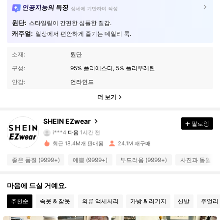
인공지능의 특징
상세에 기반하여 작성
원단:
스타일링이 간편한 심플한 질감.
캐주얼:
일상에서 편안하게 즐기는 데일리 룩.
소재:
원단
구성:
95% 폴리에스터, 5% 폴리우레탄
안감:
언라인드
더 보기
1.9M 팔로워
4.91
SHEIN EZwear
팔로잉
i***4
다음
1시간 전
최근 18.4M개 판매됨
24.1M 재구매
1.9M 팔로워
4.91
좋은 품질 (9999+)
예쁨 (9999+)
부드러움 (9999+)
사진과 동일 (99
1.9M 팔로워
4.91
마음에 드실 거예요.
추천순
속옷 & 잠옷
의류 액세서리
가방 & 러기지
신발
주얼리 
1.9M 팔로워
4.91