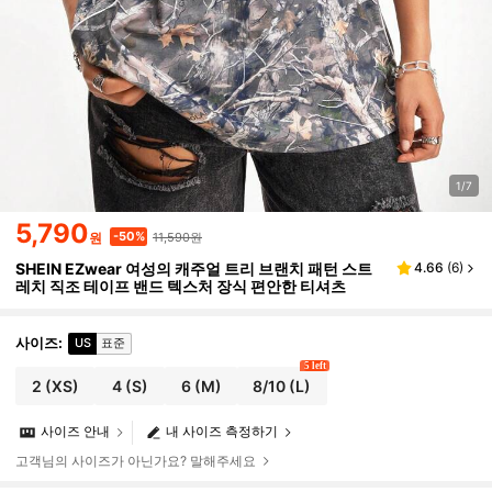
1/7
5,790
11,590원
-50%
원
SHEIN EZwear 여성의 캐주얼 트리 브랜치 패턴 스트
4.66
(
6
)
레치 직조 테이프 밴드 텍스처 장식 편안한 티셔츠
사이즈
:
US
표준
5 left
2
(XS)
4
(S)
6
(M)
8/10
(L)
사이즈 안내
내 사이즈 측정하기
고객님의 사이즈가 아닌가요? 말해주세요