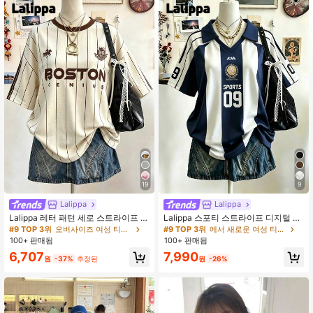
1.9M 팔로워
4.91
1.9M 팔로워
4.91
1.9M 팔로워
4.91
1.9M 팔로워
4.91
19
9
1.9M 팔로워
4.91
Lalippa
Lalippa
Lalippa 레터 패턴 세로 스트라이프 프
Lalippa 스포티 스트라이프 디지털 프
린트 패셔너블 미니멀리스트 오버사
린트 패션 미니멀리스트 여성용 라펠
#9 TOP 3위
오버사이즈 여성 티셔츠
#9 TOP 3위
에서 새로운 여성 티셔츠
이즈 미드 렝스 라운드 넥 드롭 숄더
브이넥 드롭 숄더 반팔 티셔츠 친구 선
100+ 판매됨
100+ 판매됨
1.9M 팔로워
4.91
여성 티셔츠 친구 선물
물
7,990
6,707
원
-26%
원
-37%
추정된
1.9M 팔로워
4.91