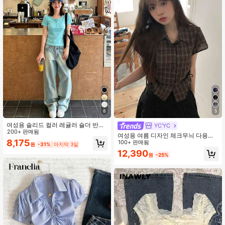
8
5
여성용 솔리드 컬러 레귤러 숄더 반팔
YC'YC
라운드넥 슬림핏 탄력감 있는 경량 통
200+ 판매됨
여성용 여름 디자인 체크무늬 다용도
기성 편안한 소재 여름용 활용도 높은
8,175
캐주얼 셔츠
100+ 판매됨
원
-31%
마지막 3일
올매치 티셔츠
12,390
원
-25%