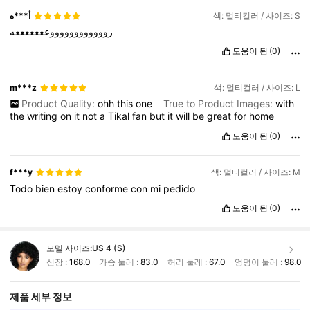
أ***ه
색: 멀티컬러 / 사이즈: S
رووووووووووووعععععععه
도움이 됨
(0)
m***z
색: 멀티컬러 / 사이즈: L
Product Quality:
ohh
this
one
True to Product Images:
with
the
writing
on
it
not
a
Tikal
fan
but
it
will
be
great
for
home
도움이 됨
(0)
f***y
색: 멀티컬러 / 사이즈: M
Todo
bien
estoy
conforme
con
mi
pedido
도움이 됨
(0)
모델 사이즈:
US 4 (S)
신장 :
168.0
가슴 둘레 :
83.0
허리 둘레 :
67.0
엉덩이 둘레 :
98.0
제품 세부 정보