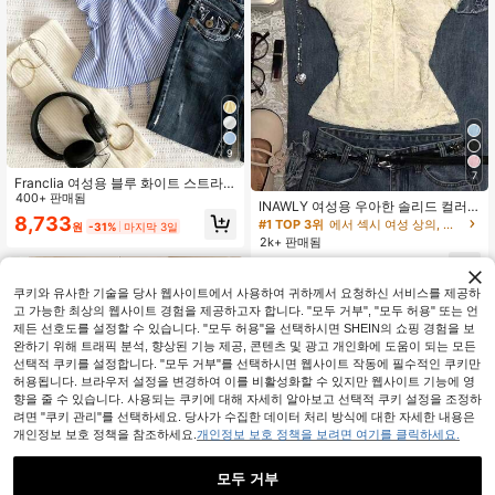
9
7
Franclia 여성용 블루 화이트 스트라
이프 버튼 러쉬드 V넥 셔츠, 여름 편안
400+ 판매됨
INAWLY 여성용 우아한 솔리드 컬러
한 시크 블라우스, 개학, 봄 캐주얼
8,733
레이스 탑 리본 장식, 여름
#1 TOP 3위
에서 섹시 여성 상의, 블라우스 & 티
원
-31%
마지막 3일
2k+ 판매됨
8,490
원
-25%
쿠키와 유사한 기술을 당사 웹사이트에서 사용하여 귀하께서 요청하신 서비스를 제공하
고 가능한 최상의 웹사이트 경험을 제공하고자 합니다. "모두 거부", "모두 허용" 또는 언
제든 선호도를 설정할 수 있습니다. "모두 허용"을 선택하시면 SHEIN의 쇼핑 경험을 보
완하기 위해 트래픽 분석, 향상된 기능 제공, 콘텐츠 및 광고 개인화에 도움이 되는 모든
선택적 쿠키를 설정합니다. "모두 거부"를 선택하시면 웹사이트 작동에 필수적인 쿠키만
허용됩니다. 브라우저 설정을 변경하여 이를 비활성화할 수 있지만 웹사이트 기능에 영
향을 줄 수 있습니다. 사용되는 쿠키에 대해 자세히 알아보고 선택적 쿠키 설정을 조정하
려면 "쿠키 관리"를 선택하세요. 당사가 수집한 데이터 처리 방식에 대한 자세한 내용은
개인정보 보호 정책을 참조하세요.
개인정보 보호 정책을 보려면 여기를 클릭하세요.
모두 거부