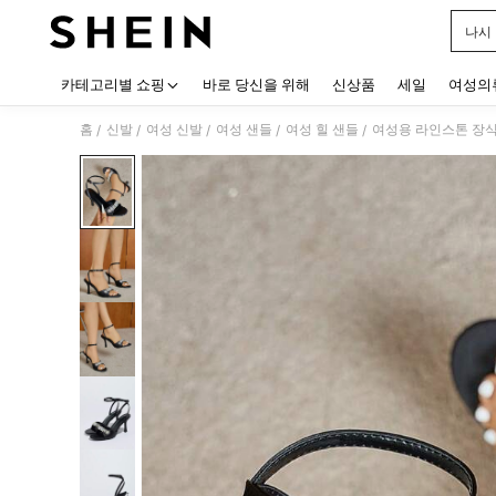
나시
Use up
카테고리별 쇼핑
바로 당신을 위해
신상품
세일
여성의
홈
신발
여성 신발
여성 샌들
여성 힐 샌들
여성용 라인스톤 장식
/
/
/
/
/