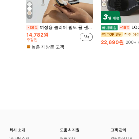
4
여성용 클리어 핍토 뮬 샌들 여름과 봄용, 통기성 좋고 편안한 스틸레토 힐
LOCLSVYOU 2026 신상 경량 두꺼운 밑창 주름 패션 하이힐 샌들, 키높이 샌들, 사계절 플러스
-36%
국내배송
-15%
14,782원
진주 여
#1 TOP 3위
추정된
22,690원
200+
높은 재방문 고객
회사 소개
도움 & 지원
고객 관리
SHEIN 소개
배송 안내
연락하십시오.