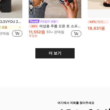
5
 사이즈 여성 샌들, 편안하고 예쁜 섹시한 저가 여성 샌들, 하이힐, 웨지 샌들, 캐주얼 샌들, 스포츠 샌들, 파티 슈즈, 댄스 슈즈, 글리터 슈즈, 야외 시골 휴가 슈즈, 비치 슈즈, 러닝 슈즈, 하이킹 슈즈, 워터 슈즈, 청키 힐 샌들, 홀리데이 슈즈, 패션 샌들, 진주 라인스톤 장식 레이스 메쉬 스퀘어 토
여
#데일리 샌들
-44%
마지막 2일
여성용 주름 오픈 토 소프트 솔 샌들, 두꺼운 밑창 미끄럼 방지, 다용도 2-Way 착용 하프 슬라이드 샌들 쇼핑용
-36%
성 샌들
18,631원
11,552원
50+ 판매됨
 판매됨
추정된
더 보기
여기에서 저희를 찾아주세요