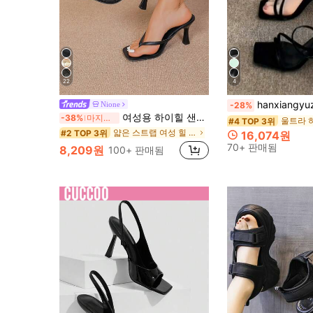
22
4
hanxiangyuzu 2026 신상 스퀘어 토 스트랩 샌들, 프렌치 엘레강트 스
Nione
-28%
여성용 하이힐 샌들, 여름 페어리 스타일 얇은 힐 통 샌들, 헤어 슬라이드 토 비치 휴가 패션 크리스크로스 스트랩 슈즈, 데이트 나이트
-38%
마지막 3일
#4 TOP 3위
얇은 스트랩 여성 힐 샌들
#2 TOP 3위
16,074원
70+ 판매됨
8,209원
100+ 판매됨