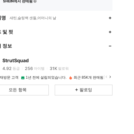
SHEIN에서 판매됨
설명
새틴,슬링백 샌들,어머니의 날
4.92
256
31K
 및 핏
 정보
4.92
256
31K
StrutSquad
4.92
256
31K
등급
아이템
팔로워
2***t
이(가)
하루 전에
지불됨
 재방문 고객
1년 전에 설립되었습니다.
최근 85K개 판매됨
4.92
256
31K
모든 항목
팔로잉
4.92
256
31K
4.92
256
31K