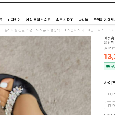
 and down arrow keys to navigate search 최근 검색어 and 검색 후 발견. Press Enter 
류
비치웨어
여성 플러스 의류
속옷 & 잠옷
남성복
주얼리 & 액
 스틸레토 힐 샌들, 라운드 토 오픈 토 슬링백 드레스 펌프스, 나비매듭 노트 백리스 
여성용 
슬링백
하고 
SKU: s
13
PR
무
사이
EUR
EUR
사이즈 