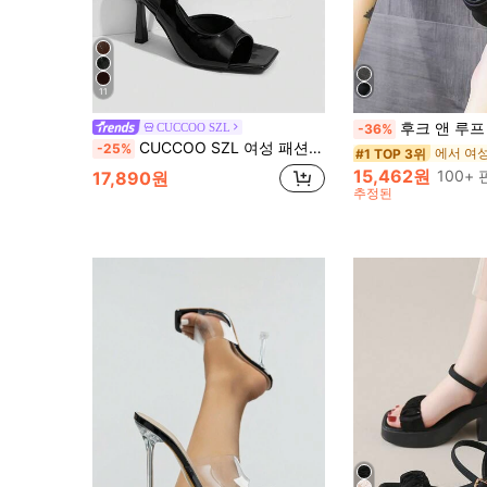
11
후크 앤 루프 & 레터 스트랩이 있는 여성용 여름
CUCCOO SZL
-36%
CUCCOO SZL 여성 패션 봄여름 신상 스퀘어 토 브라이트 PU 표면 슬링백 백 스트랩 하이힐 샌들
-25%
에서 여
#1 TOP 3위
15,462원
100+
17,890원
추정된