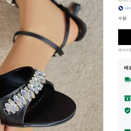
사이
수량:
체크아웃
배