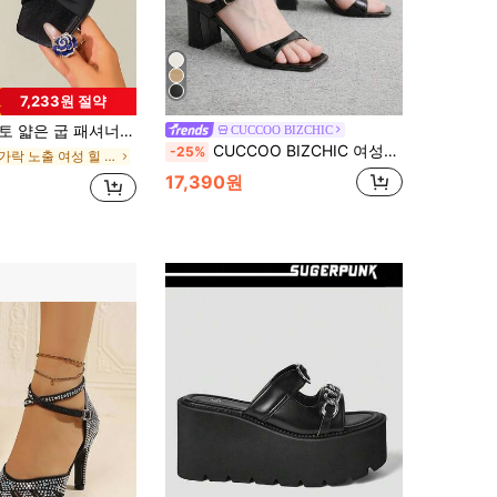
7,233원 절약
프토 샌들, 섹시 오픈 토 나비매듭 노트 여성 하이힐 샌들, 봄 여름 의상
CUCCOO BIZCHIC
CUCCOO BIZCHIC 여성용 화이트 스퀘어 토 굵은 굽 샌들, 조절 가능한 버클업 하이힐 뮬, 일상 캐주얼 여름 여성 신발 굵은 굽 통근용
-25%
발가락 노출 여성 힐 샌들
17,390원