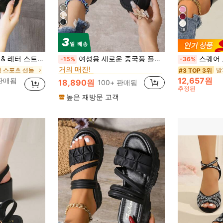
18
플랫폼 여성 샌들
#1 TOP 3위
 웨지 플랫폼 스포츠 샌들, 편안한 학생용 슬리퍼
여성용 새로운 중국풍 플로럴 패턴 플랫폼 두꺼운 밑창 샌들, 여름 PU 가죽 키높이 부드러운 밑창 캐주얼 스포츠 비치 슈즈
스퀘어 토 얇은 굽 패셔너블 피
-15%
-36%
거의 매진!
성 스포츠 샌들
플랫폼 여성 샌들
플랫폼 여성 샌들
#1 TOP 3위
#1 TOP 3위
#3 TOP 3위
거의 매진!
거의 매진!
12,657원
 판매됨
18,890원
100+ 판매됨
플랫폼 여성 샌들
#1 TOP 3위
추정된
거의 매진!
높은 재방문 고객