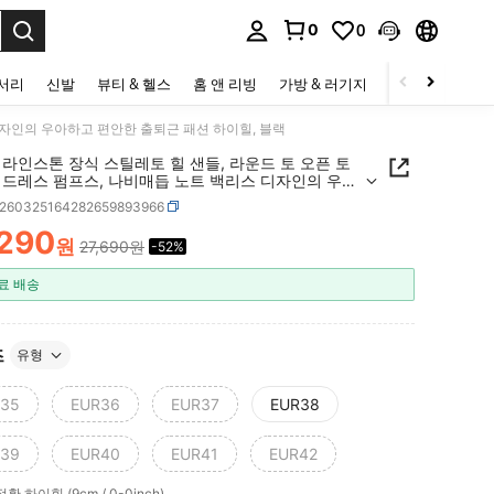
0
0
to select.
세서리
신발
뷰티 & 헬스
홈 앤 리빙
가방 & 러기지
스포츠 & 아웃
디자인의 우아하고 편안한 출퇴근 패션 하이힐, 블랙
라인스톤 장식 스틸레토 힐 샌들, 라운드 토 오픈 토
 드레스 펌프스, 나비매듭 노트 백리스 디자인의 우아
편안한 출퇴근 패션 하이힐, 블랙
x260325164282659893966
,290
원
27,690원
-52%
ICE AND AVAILABILITY
료 배송
즈
유형
35
EUR36
EUR37
EUR38
39
EUR40
EUR41
EUR42
정확
하이힐 (9cm / 0-0inch)