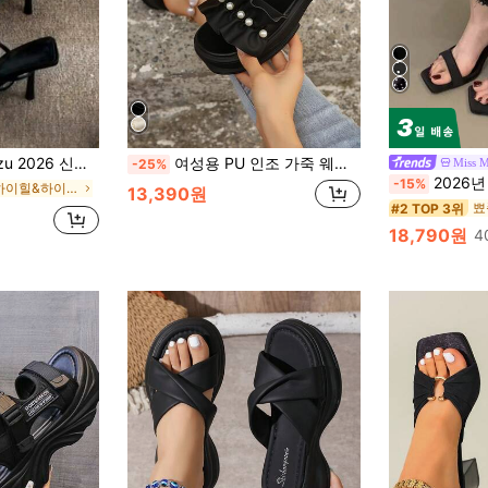
타일, 블랙 얇은 스트랩 하이힐, 여름 패션 파티 & 웨딩, 스틸레토 힐
여성용 PU 인조 가죽 웨지 플랫폼 샌들, 인조 진주와 러플 트림으로 장식된 플랫 슬라이드 샌들, 여성용 화이트 웨지 플랫폼 샌들, 발렌타인데이 봄/여름 의상
Miss M
-25%
2026년 신상 니치 하이힐 블랙 프
-15%
울트라 하이힐&하이힐 여성 힐 샌들
13,390원
#2 TOP 3위
18,790원
4