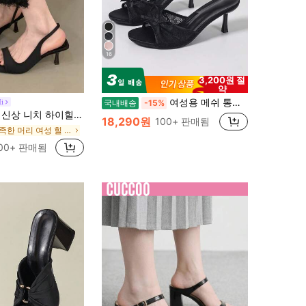
16
3,200원 절
약
여성용 메쉬 통기성 오픈 토 하이힐 샌들, 다용도 미니멀리스트 여름 신상 리본 스틸레토 슬라이드 샌들, 블랙 레이스, 시크 & 우아함
i
국내배송
-15%
렌치 오픈 토 샌들, 요정 신발, 우아한 드레스 매칭, 여름용 로마 신발, 키튼 힐
18,290원
100+ 판매됨
뾰족한 머리 여성 힐 샌들
00+ 판매됨