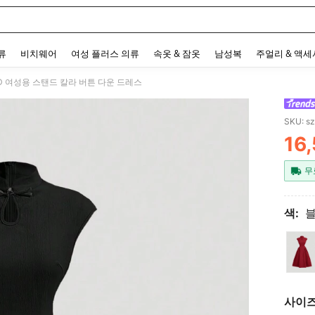
 and down arrow keys to navigate search 최근 검색어 and 검색 후 발견. Press Enter 
류
비치웨어
여성 플러스 의류
속옷 & 잠옷
남성복
주얼리 & 액
OD 여성용 스탠드 칼라 버튼 다운 드레스
SKU: s
16
PR
무
색:
사이