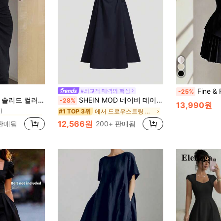
Fine & Folde 여름 오피스 출퇴근 우아한 레
#외교적 매력의 핵심
-25%
에서 새로운 여성 드레스
롱 드레스, 여름 여성 의상 베이스 레이어 고급 반팔 슬림핏 블랙
SHEIN MOD 네이비 데이트 나이트 측면 크로스 타이 솔리드 플리츠 롱 드레스, 브런치, 생일, 개학, 직장, 여성용 여름 드레스, 티 파티 드레스
-28%
)
13,990원
에서 새로운 여성 드레스
에서 새로운 여성 드레스
에서 드로우스트링 바닥까지 내려오는 드레스
#1 TOP 3위
)
)
12,566원
 판매됨
200+ 판매됨
에서 새로운 여성 드레스
)