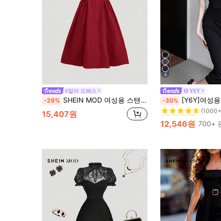
4
#칼라 드레스
Y6Y
#1 TOP 3위
SHEIN MOD 여성용 스탠드 칼라 버튼 업 드레스, 동방 드레스, 레드 드레스, 가을 드레스, 학교 복귀 드레스, 파티 드레스, 선드레스
[Y6Y]여성용 솔리드 컬러 라운드 넥 돌만 슬리브 러쉬드 허리 
-29%
-30%
(1000+
#1 TOP 3위
#1 TOP 3위
15,407원
(1000+
(1000+
12,546원
700+
#1 TOP 3위
(1000+