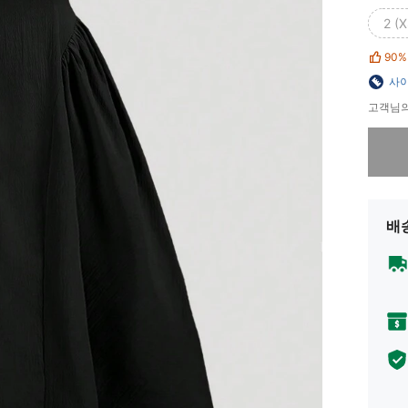
2 (X
90%
사이
고객님의
죄송합니
배