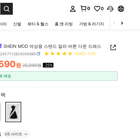
0
0
to select.
세서리
신발
뷰티 & 헬스
홈 앤 리빙
가방 & 러기지
스포츠 & 아웃
SHEIN MOD 여성용 스탠드 칼라 버튼 다운 드레스
z2407112854064989
(1000+ 리뷰)
,590
원
22,090원
-25%
ICE AND AVAILABILITY
료 배송
블랙
즈
US 사이즈