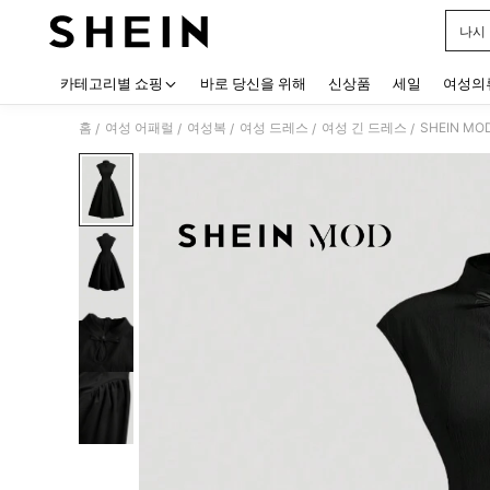
나시
Use up
카테고리별 쇼핑
바로 당신을 위해
신상품
세일
여성의
홈
여성 어패럴
여성복
여성 드레스
여성 긴 드레스
SHEIN M
/
/
/
/
/