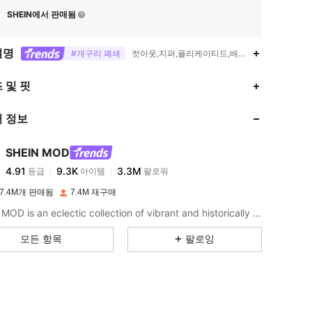
SHEIN에서 판매됨
설명
#개구리 폐쇄
컷아웃,지퍼,플리케이티드,배트윙 슬리브,개교/졸
4.91
9.3K
3.3M
 및 핏
 정보
4.91
9.3K
3.3M
SHEIN MOD
4.91
9.3K
3.3M
등급
아이템
팔로워
b***7
이(가)
하루 전에
지불됨
7.4M개 판매됨
7.4M 재구매
4.91
9.3K
3.3M
SHEIN MOD is an eclectic collection of vibrant and historically cool styles for fun, bright retro looks.
모든 항목
팔로잉
4.91
9.3K
3.3M
4.91
9.3K
3.3M