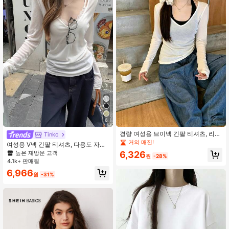
3.4K 팔로워
4.79
6
경량 여성용 브이넥 긴팔 티셔츠, 리브
Tinkc
브이넥 긴팔 티셔츠 여름 약간 투명한
거의 매진!
여성용 V넥 긴팔 티셔츠, 다용도 자외
자외선 차단 커버업 화이트 캐주얼
선 차단, 봄 여름 화이트에 적합
높은 재방문 고객
6,326
원
-28%
4.1k+ 판매됨
6,966
원
-31%