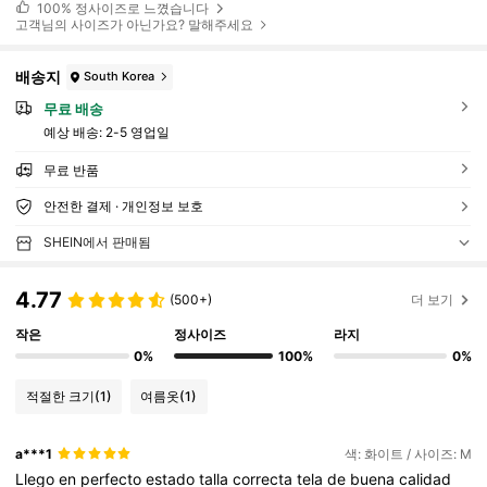
100%
정사이즈로 느꼈습니다
고객님의 사이즈가 아닌가요? 말해주세요
배송지
South Korea
무료 배송
예상 배송:
2-5 영업일
무료 반품
안전한 결제 · 개인정보 보호
SHEIN에서 판매됨
4.77
(500+)
더 보기
작은
정사이즈
라지
0%
100%
0%
적절한 크기
(1)
여름옷
(1)
a***1
색: 화이트 / 사이즈: M
Llego
en
perfecto
estado
talla
correcta
tela
de
buena
calidad