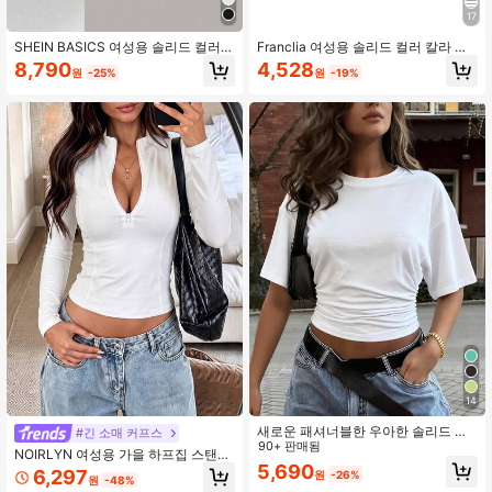
17
SHEIN BASICS 여성용 솔리드 컬러
Franclia 여성용 솔리드 컬러 칼라 반
니트 슬림핏 브이넥 긴팔 캐주얼 티셔
팔 플리츠 슬림 캐주얼 티셔츠
8,790
4,528
원
-25%
원
-19%
츠 화이트 탑
14
새로운 패셔너블한 우아한 솔리드 컬
#긴 소매 커프스
러 캐주얼 다용도 허리 주름 티셔츠,
90+ 판매됨
NOIRLYN 여성용 가을 하프집 스탠드
일상, 학교, 해변, 휴가, 홈웨어에 적합
5,690
칼라 긴팔 스포츠 티셔츠, 섹시한 슬림
6,297
원
-26%
한 화이트 여름, 클린 걸 에스테틱
원
-48%
핏 허리 탑 화이트 캐주얼