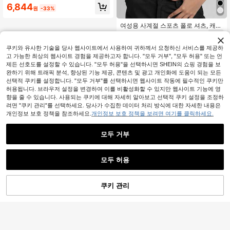
로 칼라 브이넥 긴팔 상의, 야외 레저,
6,844
원
-33%
달리기, 스포츠, 요가 및 운동에 적합
화이트 봄
여성용 사계절 스포츠 폴로 셔츠, 캐주
얼 핏 긴팔 탑, 턴다운 칼라, V넥, 버튼
5,409
원
-36%
없음, 야외 골프, 캐주얼웨어, 러닝, 스
포츠, 요가 및 운동에 적합
쿠키와 유사한 기술을 당사 웹사이트에서 사용하여 귀하께서 요청하신 서비스를 제공하
고 가능한 최상의 웹사이트 경험을 제공하고자 합니다. "모두 거부", "모두 허용" 또는 언
제든 선호도를 설정할 수 있습니다. "모두 허용"을 선택하시면 SHEIN의 쇼핑 경험을 보
완하기 위해 트래픽 분석, 향상된 기능 제공, 콘텐츠 및 광고 개인화에 도움이 되는 모든
선택적 쿠키를 설정합니다. "모두 거부"를 선택하시면 웹사이트 작동에 필수적인 쿠키만
허용됩니다. 브라우저 설정을 변경하여 이를 비활성화할 수 있지만 웹사이트 기능에 영
향을 줄 수 있습니다. 사용되는 쿠키에 대해 자세히 알아보고 선택적 쿠키 설정을 조정하
려면 "쿠키 관리"를 선택하세요. 당사가 수집한 데이터 처리 방식에 대한 자세한 내용은
개인정보 보호 정책을 참조하세요.
개인정보 보호 정책을 보려면 여기를 클릭하세요.
모두 거부
모두 허용
쿠키 관리
장바구니 담기
34% 할인!