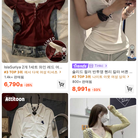
#2 TOP 3위
나이트 아웃 여성 상의
높은 재방문 고객
Tinkc
IslaSuriya 2개 1세트 와인 레드 여성
반팔 티셔츠
#2 TOP 3위
#2 TOP 3위
나이트 아웃 여성 상의
나이트 아웃 여성 상의
솔리드 컬러 반투명 헨리 칼라 버튼 디
#3 TOP 3위
에서 다색 여성 티셔츠
자인 티셔츠 여성 여름 허리 슬림 우아
높은 재방문 고객
높은 재방문 고객
1.4k+ 판매됨
한 스퀘어 숄더 반팔 블라우스 화이트
800+ 판매됨
#2 TOP 3위
나이트 아웃 여성 상의
6,790
원
-25%
높은 재방문 고객
8,991
원
-33%