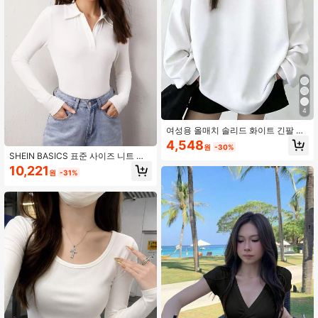
4
여성용 올매치 솔리드 화이트 긴팔 루
즈핏 캐주얼 레이어링 티셔츠, 학생,
4,548
원
-30%
일상복, 통근 봄에 적합
SHEIN BASICS 표준 사이즈 니트 솔
리드 컬러 카라 하프 오픈 가슴 슬림핏
10,221
원
-31%
긴팔 티셔츠, 봄/가을