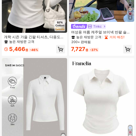
4
Tinkc
여성용 여름 캐주얼 브이넥 반팔 슬림
핏 스트레치 티셔츠 탑 블랙
개학 시즌 가을 긴팔 티셔츠, 다용도
높은 재방문 고객
거의 매진!
화이트 빅 U넥 탑, 슬림한 솔리드 컬러
높은 재방문 고객
200+ 판매됨
이너 레이어 베이스 레이어 여성 캐주
5,466
7,727
얼
원
-46%
원
-37%