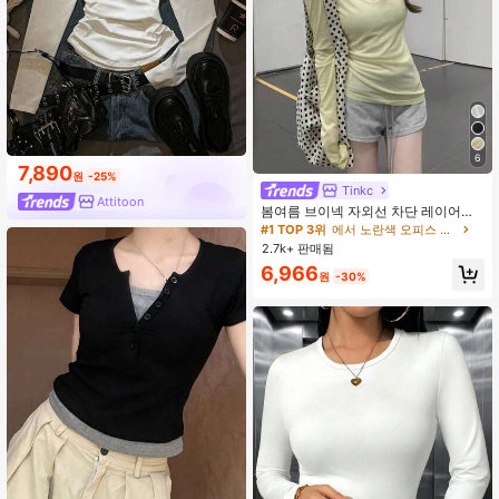
6
7,890
#1 TOP 3위
에서 노란색 오피스 데일리 탑
원
-25%
높은 재방문 고객
거의 매진!
Tinkc
Attitoon
#1 TOP 3위
#1 TOP 3위
에서 노란색 오피스 데일리 탑
에서 노란색 오피스 데일리 탑
봄여름 브이넥 자외선 차단 레이어링
다용도 긴팔 티셔츠 여성용 탑, 유로
높은 재방문 고객
높은 재방문 고객
거의 매진!
거의 매진!
썸머 옐로우
2.7k+ 판매됨
#1 TOP 3위
에서 노란색 오피스 데일리 탑
높은 재방문 고객
거의 매진!
6,966
원
-30%