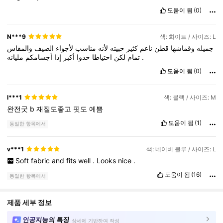
도움이 됨
(0)
N***9
색: 화이트 / 사이즈: L
جميله
وقماشها
قطن
ناعم
كثير
حبيته
لأنه
مناسب
لأجواء
الصيف
والمقاس
أجسامكم
إذا
أكبر
خذوا
احتياطا
لكن
تمام
مليانه
.
도움이 됨
(0)
l***1
색: 블랙 / 사이즈: M
완전굿
b
재질도좋고
핏도
예쁨
도움이 됨
(1)
동일한 항목에서
v***1
색: 네이비 블루 / 사이즈: L
Soft
fabric
and
fits
well
.
Looks
nice
.
도움이 됨
(16)
동일한 항목에서
제품 세부 정보
인공지능의 특징
상세에 기반하여 작성