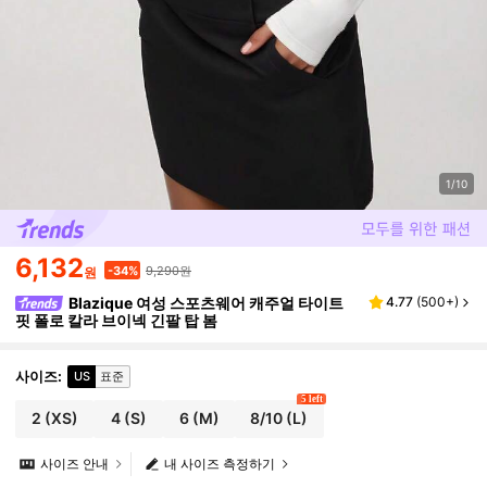
1/10
6,132
9,290원
-34%
원
Blazique 여성 스포츠웨어 캐주얼 타이트
4.77
(
500+
)
핏 폴로 칼라 브이넥 긴팔 탑 봄
사이즈
:
US
표준
5 left
2
(XS)
4
(S)
6
(M)
8/10
(L)
사이즈 안내
내 사이즈 측정하기