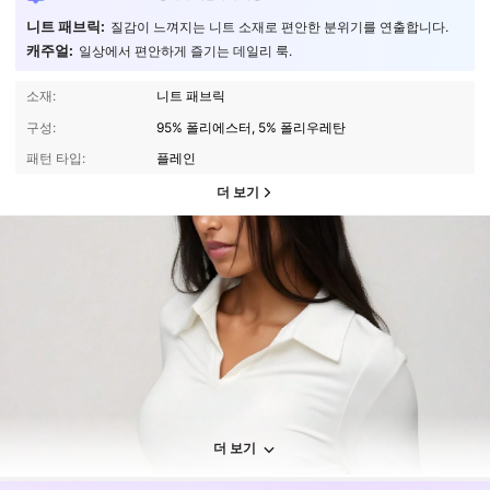
니트 패브릭:
질감이 느껴지는 니트 소재로 편안한 분위기를 연출합니다.
캐주얼:
일상에서 편안하게 즐기는 데일리 룩.
소재:
니트 패브릭
구성:
95% 폴리에스터, 5% 폴리우레탄
패턴 타입:
플레인
더 보기
더 보기
3.4K 팔로워
4.79