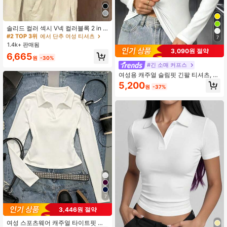
#2 TOP 3위
에서 단추 여성 티셔츠
거의 매진!
#2 TOP 3위
#2 TOP 3위
에서 단추 여성 티셔츠
에서 단추 여성 티셔츠
솔리드 컬러 섹시 V넥 컬러블록 2 in 1
여성용 여름 반팔 티셔츠, 패션 슬림핏
거의 매진!
거의 매진!
7
컬러블록 패치워크 크롭 탑 - 캐주얼
1.4k+ 판매됨
#2 TOP 3위
에서 단추 여성 티셔츠
블랙
3,090원 절약
거의 매진!
6,665
원
-30%
#긴 소매 커프스
여성용 캐주얼 슬림핏 긴팔 티셔츠, 일
상 착용에 적합, 가을/겨울/봄, 미니멀
5,200
원
-37%
리스트 기본 스타일, 가을/겨울 의류,
가을/겨울 의상
7
3,446원 절약
여성 스포츠웨어 캐주얼 타이트핏 폴