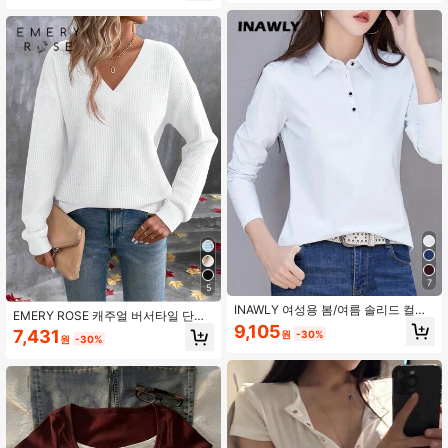
7
5
INAWLY 여성용 봄/여름 솔리드 컬러
EMERY ROSE 캐주얼 버서타일 단색
폴로 칼라 긴팔 캐주얼 티셔츠
9,105
드롭 숄더 루즈 티셔츠
7,431
원
-30%
원
-30%