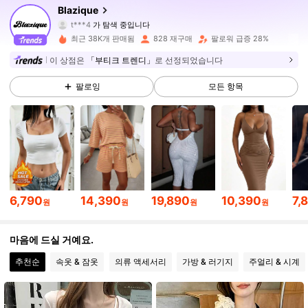
Blazique
t***4
가 탐색 중입니다
3.4K 팔로워
4.79
최근 38K개 판매됨
828 재구매
팔로워 급증 28%
3.4K 팔로워
4.79
이 상점은
「부티크 트렌디」
로 선정되었습니다
팔로잉
모든 항목
3.4K 팔로워
4.79
3.4K 팔로워
4.79
3.4K 팔로워
4.79
3.4K 팔로워
4.79
6,790
14,390
19,890
10,390
7,
원
원
원
원
3.4K 팔로워
4.79
마음에 드실 거예요.
추천순
속옷 & 잠옷
의류 액세서리
가방 & 러기지
주얼리 & 시계
3.4K 팔로워
4.79
3.4K 팔로워
4.79