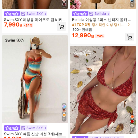
6
#1 TOP 3위
정기적인 여성 탱키니스
거의 매진!
Swim SXY
Bellisia
#1 TOP 3위
#1 TOP 3위
정기적인 여성 탱키니스
정기적인 여성 탱키니스
Swim SXY 여성용 마이크로 컵 비키
Bellisia 여성용 2피스 빈티지 폴카 도
7,990
니 스팽글, 섹시 & 패셔너블, 와인 레
트 프린트 스파게티 스트랩 탱크탑 및
거의 매진!
거의 매진!
원
-24%
드, 봄/여름 해변, 일광욕, 스파, 휴가,
드로스트링 숏츠 비키니 세트, 여름 해
500+ 판매됨
#1 TOP 3위
정기적인 여성 탱키니스
사진 촬영, 수영장 파티에 적합
변 휴가에 적합
12,990
거의 매진!
원
-24%
13
Swim SXY
31
Swim SXY 여름 신상 여성 3개/세트