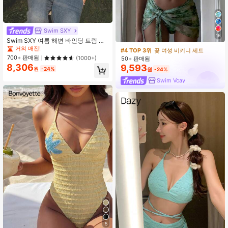
Swim SXY
16
Swim SXY 여름 해변 바인딩 트림 질
감 할터 삼각 비키니
거의 매진!
#4 TOP 3위
꽃 여성 비키니 세트
700+ 판매됨
(1000+)
50+ 판매됨
8,306
9,593
원
-24%
원
-24%
Swim Vcay
5