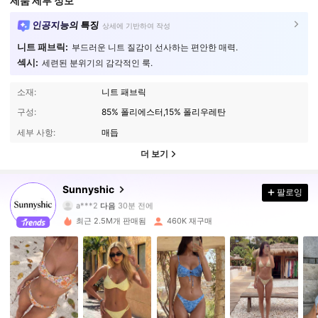
제품 세부 정보
인공지능의 특징
상세에 기반하여 작성
니트 패브릭:
부드러운 니트 질감이 선사하는 편안한 매력.
섹시:
세련된 분위기의 감각적인 룩.
소재:
니트 패브릭
구성:
85% 폴리에스터,15% 폴리우레탄
세부 사항:
매듭
더 보기
369K 팔로워
4.83
Sunnyshic
팔로잉
a***2
다음
30분 전에
a***e
가 탐색 중입니다
최근 2.5M개 판매됨
460K 재구매
369K 팔로워
4.83
369K 팔로워
4.83
369K 팔로워
4.83