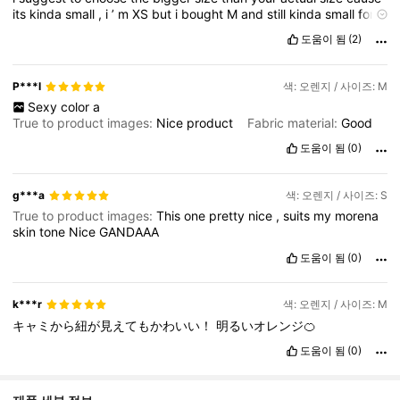
its
kinda
small
,
i
’
m
XS
but
i
bought
M
and
still
kinda
small
for
me
🤣
도움이 됨
(2)
P***l
색: 오렌지 / 사이즈: M
Sexy
color
a
True to product images:
Nice
product
Fabric material:
Good
도움이 됨
(0)
g***a
색: 오렌지 / 사이즈: S
True to product images:
This
one
pretty
nice
,
suits
my
morena
skin
tone
Nice
GANDAAA
도움이 됨
(0)
k***r
색: 오렌지 / 사이즈: M
キャミから紐が見えてもかわいい！
明るいオレンジ🍊
도움이 됨
(0)