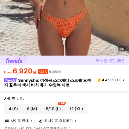
1/5
6,920
9,090원
-24%
원
From
Sunnyshic 여성용 스파게티 스트랩 오렌
4.45
(
500+
)
지 꽃무늬 섹시 비치 휴가 수영복 세트
사이즈
US
5 left
4
(S)
6
(M)
8/10
(L)
12
(XL)
사이즈 안내
내 사이즈 측정하기
고객님의 사이즈가 아닌가요? 말해주세요