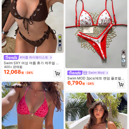
6
#여름 하이웨이스트
Swim SXY 여성 여름 휴가 캐주얼 비
17
치웨어 솔리드 브라운 2피스 홀터 타
400+ 판매됨
이 비키니 아일렛 및 반짝이는 원단 수
12,068
Swim Mod
원
-24%
영복 세트
Swim MOD 2pcs/세트 랜덤 플로럴
6,790
프린트 골드 디스크 장식 홀터 삼각 비
원
-24%
키니 탑 및 하이컷 티팬티 바텀 섹시
수영복 세트, 봄/여름