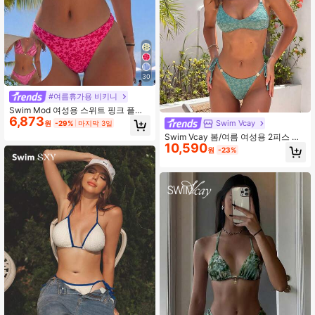
30
#여름휴가용 비키니
Swim Mod 여성용 스위트 핑크 플로
6,873
럴 프린트 양면 홀터 비키니 세트
Swim Vcay
원
-29%
마지막 3일
Swim Vcay 봄/여름 여성용 2피스 수
10,590
영복 세트, 섹시한 휴가용 솔리드 그린
원
-23%
텍스처드 패브릭 비치웨어 수영복 세
트