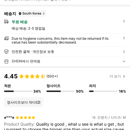
배송지
South Korea
무료 배송
예상 배송:
2-5 영업일
Due to hygiene concerns, this item may not be returned if its
value has been substantially decreased.
안전한 결제 · 개인정보 보호
SHEIN에서 판매됨
4.45
(500+)
더 보기
작은
정사이즈
라지
34%
50%
16%
정사이즈보다 작다
(2)
a***e
색: 오렌지 / 사이즈: M
Product Quality:
Quality
is
good
,
what
u
see
is
what
u
get
,
but
i
suggest
to
choose
the
bigger
size
than
your
actual
size
cause