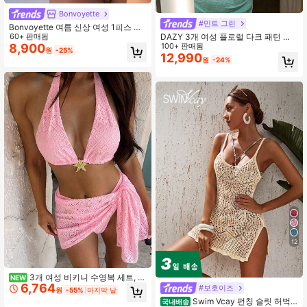
Bonvoyette
#민트 그린
Bonvoyette 여름 신상 여성 1피스 수
DAZY 3개 여성 플로럴 다크 패턴 텍
영복, 옐로우 질감 원단에 블루 스타
60+ 판매됨
스처 패브릭 비키니 세트, 홀터 홀터
100+ 판매됨
장식, 홀터 디자인, 해변, 수영장, 리조
8,900
원
-25%
비키니 스윔 브리프 및 스윔 스커트 여
트, 스위트 스타일
12,990
원
-24%
름, 해변 여성 의상, 탱키니 수영복 휴
가
12
#2 TOP 3위
등이 없는 여성 커버 업
3개 여성 비키니 수영복 세트, 섹
NEW
6,764
시한 레이스 핑크, 미니 시어 사롱 커
거의 매진!
#보호이즈
원
-55%
마지막 날
버업, 여성의 여름 해변 의상 휴가에
#2 TOP 3위
#2 TOP 3위
등이 없는 여성 커버 업
등이 없는 여성 커버 업
Swim Vcay 펀칭 슬릿 허벅
국내배송
적합