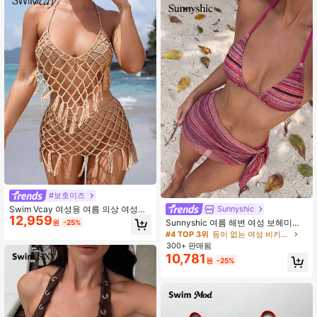
#보호이즈
Swim Vcay 여성용 여름 의상 여성용
Sunnyshic
12,959
수작업 어망 술 장식 홀터 네크라인 탑
Sunnyshic 여름 해변 여성 보헤미안
원
-25%
과 스커트 섹시한 세트 여름
스타일 휴가 비키니 세트, 3피스, 리조
#4 TOP 3위
등이 없는 여성 비키니 세트
트 웨어
300+ 판매됨
10,781
원
-25%