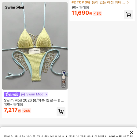
지 코바늘 캐미 블라우스 치마
거의 매진!
거의 매진!
90+ 판매됨
#2 TOP 3위
등이 없는 여성 커버 업
11,690
거의 매진!
원
-15%
32
Swim Mod
Swim Mod 2026 봄/여름 옐로우 & 블
루 패치워크 스파게티 스트랩 사이드
100+ 판매됨
하이 컷 타이-사이드 비키니 수영복 2
7,217
원
-24%
피스 세트, 달콤한 휴가 스타일 비치
선탠 휴가 크루즈 여행 여성용 크로셰
수영복
쿠키와 유사한 기술을 당사 웹사이트에서 사용하여 귀하께서 요청하신 서비스를 제공하