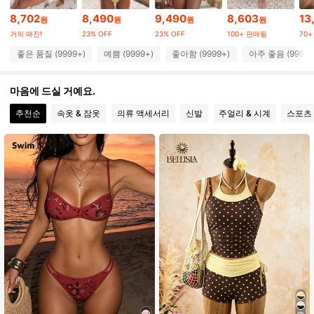
8,702
8,490
9,490
8,603
13
원
원
원
원
거의 매진!
23% OFF
23% OFF
100+ 판매됨
70
369K 팔로워
4.83
좋은 품질 (9999+)
예쁨 (9999+)
좋아함 (9999+)
아주 좋음 (9999+
369K 팔로워
4.83
마음에 드실 거예요.
추천순
속옷 & 잠옷
의류 액세서리
신발
주얼리 & 시계
스포츠
369K 팔로워
4.83
369K 팔로워
4.83
369K 팔로워
4.83
369K 팔로워
4.83
369K 팔로워
4.83