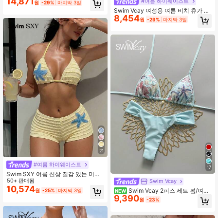
14,871
그라데이션 로프 스트랩 크롭 탑 & 타
#여름 하이웨이스트
원
-29%
마지막 3일
이 사이드 비치 드레스 비키니 세트 여
Swim Vcay 여성용 여름 비치 휴가 패
성용 비치 파티 의상 여성용 비치 의상
8,454
턴 홀터넥 타이백 섹시 비키니 수영복
원
-29%
마지막 3일
여성용 레이브 의상 투피스 리조트 웨
3피스 세트
어 여성 휴가 드레스 커버업 포함 여성
용 비키니 세트 2피스 세트 비키니 커
버업 드레스 여성용 비치 의상 비치 의
상 여성 드레스
21
#여름 하이웨이스트
17
Swim SXY 여름 신상 질감 있는 머스
타드 옐로우 불가사리 장식 홀터 넥 타
50+ 판매됨
Swim Vcay
이 웨이스트 비치 팬츠, 여성 2피스 수
10,574
Swim Vcay 2피스 세트 봄/여름
원
-25%
마지막 3일
NEW
영복 세트
9,390
휴가용 스팽글 텍스처 원단 진주 장식
원
-23%
홀터 삼각 비키니 탑 및 비키니 하의
섹시한 여성 수영복