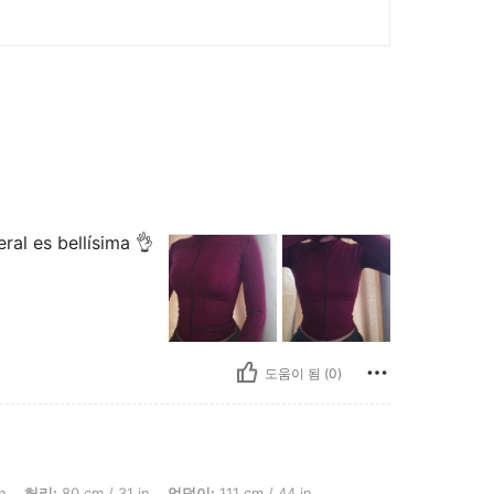
ral es bellísima 👌
도움이 됨 (0)
 80 cm / 31 in, 엉덩이: 111 cm / 44 in, 체형: 사과, 색: 버건디, 사이즈: L
n
허리:
80 cm / 31 in
엉덩이:
111 cm / 44 in