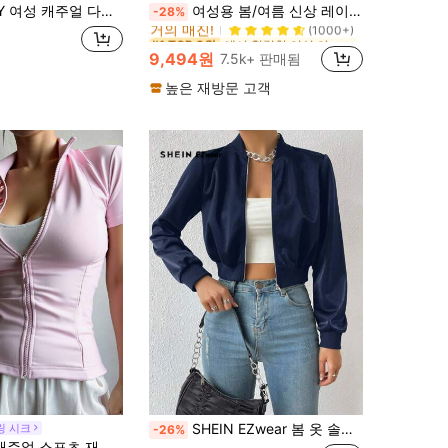
에서 헐렁한 여성 아우터웨어
#1 TOP 3위
성 캐주얼 다용도 단색 경량 재킷
여성용 봄/여름 신상 레이스 패치워크 플로럴 트림 소프트 니트 가디건 경량 재킷, 편안한 스타일
-28%
거의 매진!
(1000+)
에서 헐렁한 여성 아우터웨어
에서 헐렁한 여성 아우터웨어
#1 TOP 3위
#1 TOP 3위
거의 매진!
거의 매진!
(1000+)
(1000+)
9,494원
7.5k+ 판매됨
에서 헐렁한 여성 아우터웨어
#1 TOP 3위
거의 매진!
(1000+)
높은 재방문 고객
SHEIN EZwear 봄 옷 솔리드 지퍼 업 크롭 봄버 재킷 가을/겨울
링 시크
-26%
 재킷 반팔 여성용 경량 여름 아우터 여성 코트