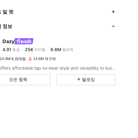
4.91
25K
6.6M
 및 핏
 정보
4.91
25K
6.6M
Dazy
4.91
25K
6.6M
등급
아이템
팔로워
t***6
이(가)
하루 전에
지불됨
14.4M개 판매됨
14.8M 재구매
4.91
25K
6.6M
DAZY offers affordable tap-to-wear style and versatility to build girls' ultimate wardrobe which helps you wear your confidence exactly the way you choose to.
모든 항목
팔로잉
4.91
25K
6.6M
4.91
25K
6.6M
4.91
25K
6.6M
4.91
25K
6.6M