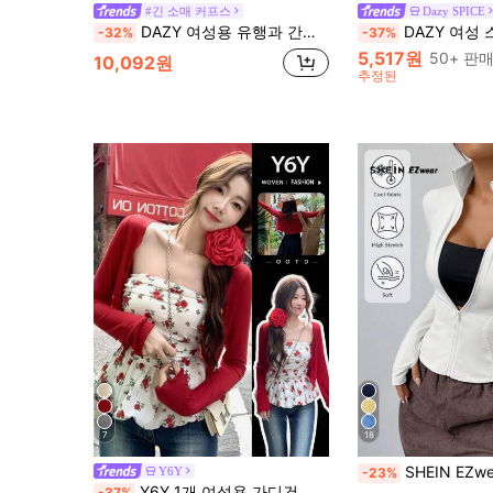
#긴 소매 커프스
Dazy SPICE
DAZY 여성용 유행과 간단한 스탠드 칼라 허리 끈으로 인체에 맞는 슬림핏 자켓
DAZY 여성 스탠드 칼라 반팔 가디
-32%
-37%
5,517원
50+ 판
10,092원
추정된
7
18
SHEIN EZwear 가을/겨울 여성
Y6Y
-23%
수확고 여성용 경량 재킷
#1 TOP 3위
Y6Y 1개 여성용 가디건 긴팔 니트 크롭 재킷, 신축성 좋고 가벼움, 캐미솔과 레이어드하기 좋음 봄 레드
-37%