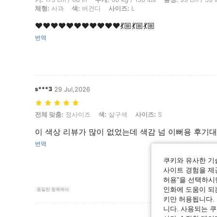
체형:
사과
색:
버건디
사이즈:
L
❤️❤️❤️❤️❤️❤️❤️❤️❤️❤️❤️💃🏼💃🏼💃🏼
번역
s***3
29 Jul,2026
전체 맞춤: 정사이즈, 색: 살구색, 사이즈: S
전체 맞춤:
정사이즈
색:
살구색
사이즈:
S
이 색상 리뷰가 많이 없었는데 색감 넘 이뻐용 후기대
번역
쿠키와 유사한 기
사이트 경험을 제공
허용"을 선택하시면
인화에 도움이 되
동일한 항목에서
키만 허용됩니다.
니다. 사용되는 
리뷰 더 