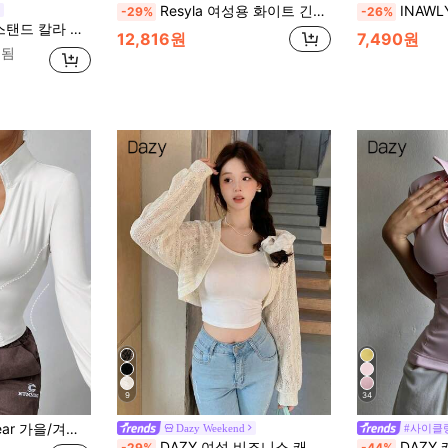
Resyla 여성용 화이트 긴소매 경량 바람막이 재킷, 야외 캐주얼
INAWLY 여
-29%
-26%
건, 슬림핏 캐주얼 얇은 재킷 여름
12,816원
7,490원
매됨
9
34
용 화이트 니트 자외선 차단 재킷
Dazy Weekend
#사이클
DAZY 여성 비즈니스 캐주얼 숄 칼라 재킷
DAZY 캐주얼 스포츠
-29%
-44%