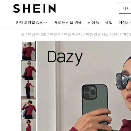
나시
Use up
카테고리별 쇼핑
바로 당신을 위해
신상품
세일
여성의
홈
여성 어패럴
여성복
여성 아우터
여성 경량 재킷
DAZY 여
/
/
/
/
/