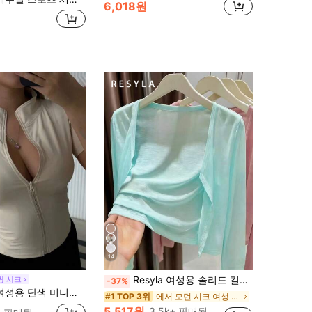
6,018원
14
Resyla 여성용 솔리드 컬러 캐주얼 경량 가디건, 봄/여름
링 시크
-37%
색 미니멀리스트 캐주얼 지퍼업 반팔 티셔츠
에서 모던 시크 여성 니트웨어
#1 TOP 3위
5,517원
3.5k+ 판매됨