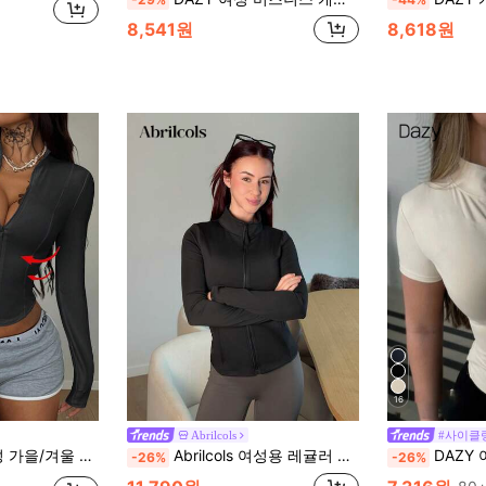
8,541원
8,618원
16
Abrilcols
#사이클
 공항 갸루 스포츠웨어 신축성 있는 뷔스티에 터틀넥 자외선 차단 요가 코트
Abrilcols 여성용 레귤러 핏 캐주얼 스포츠 지퍼업 봄버 재킷, 봄, 가을 여성 의류 여성 코트
DAZY 여성용 단
-26%
-26%