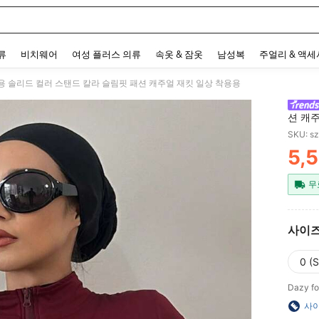
 and down arrow keys to navigate search 최근 검색어 and 검색 후 발견. Press Enter 
류
비치웨어
여성 플러스 의류
속옷 & 잠옷
남성복
주얼리 & 액
성용 솔리드 컬러 스탠드 칼라 슬림핏 패션 캐주얼 재킷 일상 착용용
션 캐
SKU: s
5,
PR
무
사이
0 (S
Dazy fo
사이