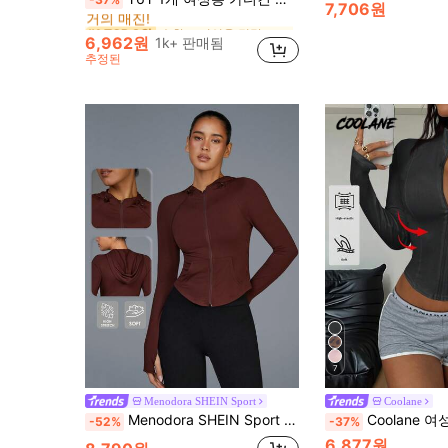
거의 매진!
7,706원
수확고 여성용 경량 재킷
수확고 여성용 경량 재킷
#1 TOP 3위
#1 TOP 3위
거의 매진!
거의 매진!
6,962원
1k+ 판매됨
수확고 여성용 경량 재킷
#1 TOP 3위
추정된
거의 매진!
7
Menodora SHEIN Sport
Coolane
Menodora SHEIN Sport 여성용 단색 후드 피트 스포츠 재킷
Coolane 여성 가을/겨울 미니멀리스트 스트리트웨어 캐주얼 기본 데일리 웨어
-52%
-37%
6,877원