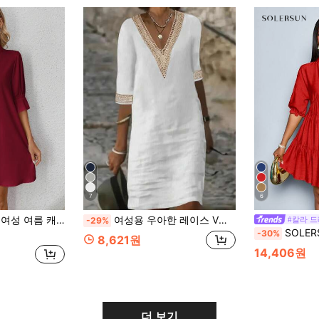
7
6
넥 드레스 캐주얼 레드 드레스/버건디 드레스/여성 튜닉 드레스
여성용 우아한 레이스 V넥 반팔 캐주얼 드레스, 봄/여름 화이트
#칼라 
-29%
SOLERSUN 여름 의상 여름 옷 콘서트 의상 여성 레이
-30%
8,621원
14,406원
더 보기