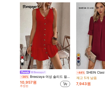
5
SHEIN Clasi 여성 여름 캐주얼 솔리드 컬러 노치드 
Breezaya
-44%
Breezaya 여성 솔리드 컬러 미니멀리스트 캐주얼 민소매 드레스 새해 옷
-36%
재고 5개 남음
10,957원
7,943원
추정된