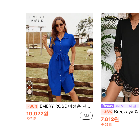
10
EMERY ROSE 여성용 단색 간단한 일상용 넥타이 반팔 드레스
#네오 모리 걸
-36%
Breezaya 여성 여름용 아크형 브이넥 홀로
-36%
10,022원
추정된
7,812원
추정된