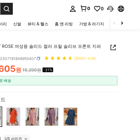
0
0
to select.
세서리
신발
뷰티 & 헬스
홈 앤 리빙
가방 & 러기지
스포츠 & 아웃
Y ROSE 여성용 솔리드 컬러 프릴 슬리브 프론트 지퍼
z2307191848955407
(1000+ 리뷰)
,605
원
15,290원
-31%
ICE AND AVAILABILITY
료 배송
레드
즈
US 사이즈