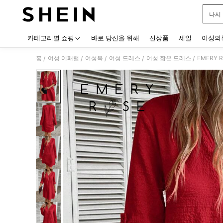
나시
Use up
카테고리별 쇼핑
바로 당신을 위해
신상품
세일
여성의
홈
여성 어패럴
여성복
여성 드레스
여성 짧은 드레스
EMERY
/
/
/
/
/