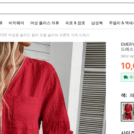
 and down arrow keys to navigate search 최근 검색어 and 검색 후 발견. Press Enter 
류
비치웨어
여성 플러스 의류
속옷 & 잠옷
남성복
주얼리 & 액
 ROSE 여성용 솔리드 컬러 프릴 슬리브 프론트 지퍼 드레스
EMER
드레스
SKU: s
10
PR
무
색:
사이