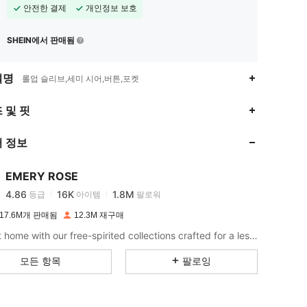
안전한 결제
개인정보 보호
SHEIN에서 판매됨
설명
롤업 슬리브,세미 시어,버튼,포켓
 및 핏
4.86
16K
1.8M
 정보
4.86
16K
1.8M
EMERY ROSE
4.86
16K
1.8M
등급
아이템
팔로워
i***h
이(가)
하루 전에
지불됨
17.6M개 판매됨
12.3M 재구매
4.86
16K
1.8M
Bring it home with our free-spirited collections crafted for a less complicated life.
모든 항목
팔로잉
4.86
16K
1.8M