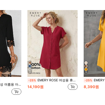
19
10
EMERY ROSE 여성용 휴가 캐주얼 솔리드 컬러 노치 넥 버튼 프론트 드레스
EMERY ROSE 여성 
-25%
-25%
우 아웃 A라인 드레스, 루즈핏과 우아한 디자인
14,190원
8,390원