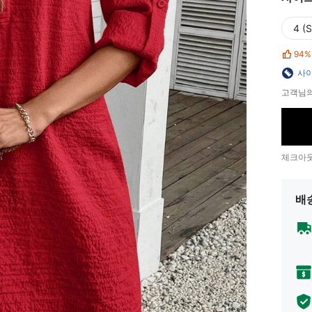
4 (S
94%
사이
고객님의
체크아웃
배