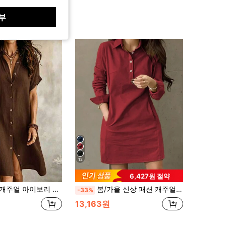
부
12
6,427원 절약
칼라 반팔 앞단추 디자인, 비대칭 밑단, 무릎 길이 우아한, 조용한 럭셔리 여름, 노력 없는 스타일
봄/가을 신상 패션 캐주얼 턴다운 칼라 버튼 장식 긴팔 여성용 짧은 드레스 우아한
-33%
13,163원