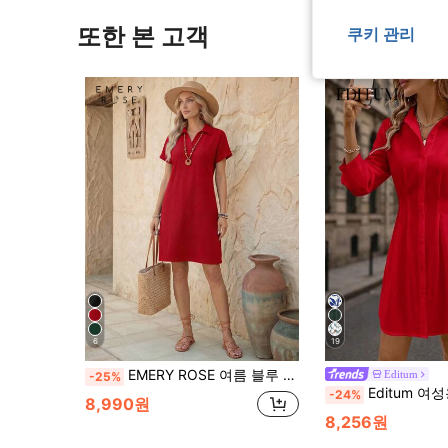
또한 본 고객
쿠키 관리
6
19
EMERY ROSE 여름 블루 캐주얼 박쥐날개 소매 드레스
Editum
-25%
Editum 여성용 가을/겨울 패션 다
-24%
8,990원
8,256원