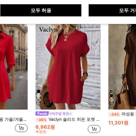
모두 허용
모두 거
26
10
여성용 캐주얼 아이보리 우븐 셔츠 드레스, 
#캐주얼 복장
-34%
용도 통근용 플로럴 프린트 셔츠 드레스
Vaclyn 솔리드 히든 포켓 배트윙 슬리브 티셔츠 원피스
-36%
11,301원
6,962원
추정된