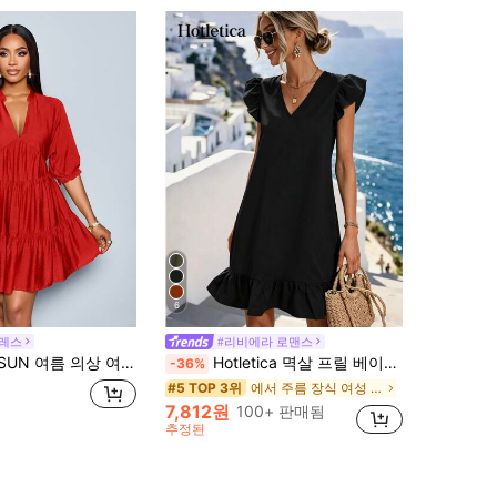
6
드레스
#리비에라 로맨스
브 의상 축제 휴가 의상 여성 비즈니스 캐주얼 해변 의상 여성 휴가 의상 여성 오피스 의상 여성 올드 머니 스타일 여성 보헤미안 스타일
Hotletica 멱살 프릴 베이비 돌 드레스
-36%
에서 주름 장식 여성 드레스
#5 TOP 3위
7,812원
100+ 판매됨
추정된