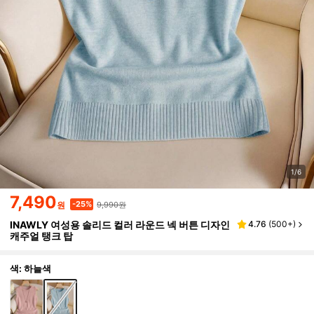
1/6
7,490
9,990원
-25%
원
INAWLY 여성용 솔리드 컬러 라운드 넥 버튼 디자인
4.76
(
500+
)
캐주얼 탱크 탑
색: 하늘색