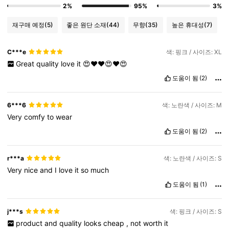
2%
95%
3%
재구매 예정
(5)
좋은 원단 소재
(44)
무향
(35)
높은 휴대성
(7)
C***e
색: 핑크 / 사이즈: XL
Great
quality
love
it
😍❤️❤️😍❤️😍
도움이 됨
(2)
6***6
색: 노란색 / 사이즈: M
Very
comfy
to
wear
도움이 됨
(2)
r***a
색: 노란색 / 사이즈: S
Very
nice
and
I
love
it
so
much
도움이 됨
(1)
j***s
색: 핑크 / 사이즈: S
product
and
quality
looks
cheap
,
not
worth
it