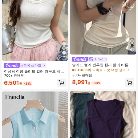
1.1M 팔로워
4.87
9
Tinkc
#2 TOP 3위
나이트 아웃 여성 상의
높은 재방문 고객
솔리드 컬러 반투명 헨리 칼라 버튼 디
#한국 스타일
자인 티셔츠 여성 여름 허리 슬림 우아
#2 TOP 3위
#2 TOP 3위
나이트 아웃 여성 상의
나이트 아웃 여성 상의
여성용 여름 솔리드 컬러 라운드 넥 캐
한 스퀘어 숄더 반팔 블라우스 화이트
800+ 판매됨
높은 재방문 고객
높은 재방문 고객
주얼 캐미솔
700+ 판매됨
#2 TOP 3위
나이트 아웃 여성 상의
8,991
6,501
원
-33%
원
-31%
높은 재방문 고객