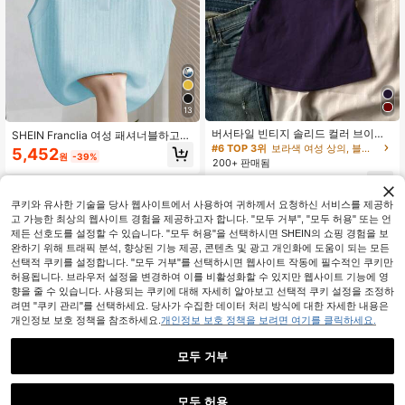
13
버서타일 빈티지 솔리드 컬러 브이넥
SHEIN Franclia 여성 패셔너블하고
민소매 탑, 캐주얼 여름
우아한 캐주얼 단색 탱크 탑
#6 TOP 3위
보라색 여성 상의, 블라우스 & 티
5,452
원
-39%
200+ 판매됨
4,653
원
-41%
쿠키와 유사한 기술을 당사 웹사이트에서 사용하여 귀하께서 요청하신 서비스를 제공하
고 가능한 최상의 웹사이트 경험을 제공하고자 합니다. "모두 거부", "모두 허용" 또는 언
제든 선호도를 설정할 수 있습니다. "모두 허용"을 선택하시면 SHEIN의 쇼핑 경험을 보
완하기 위해 트래픽 분석, 향상된 기능 제공, 콘텐츠 및 광고 개인화에 도움이 되는 모든
선택적 쿠키를 설정합니다. "모두 거부"를 선택하시면 웹사이트 작동에 필수적인 쿠키만
허용됩니다. 브라우저 설정을 변경하여 이를 비활성화할 수 있지만 웹사이트 기능에 영
유사한 재고품 표시
모두 보기
향을 줄 수 있습니다. 사용되는 쿠키에 대해 자세히 알아보고 선택적 쿠키 설정을 조정하
려면 "쿠키 관리"를 선택하세요. 당사가 수집한 데이터 처리 방식에 대한 자세한 내용은
개인정보 보호 정책을 참조하세요.
개인정보 보호 정책을 보려면 여기를 클릭하세요.
모두 거부
모두 허용