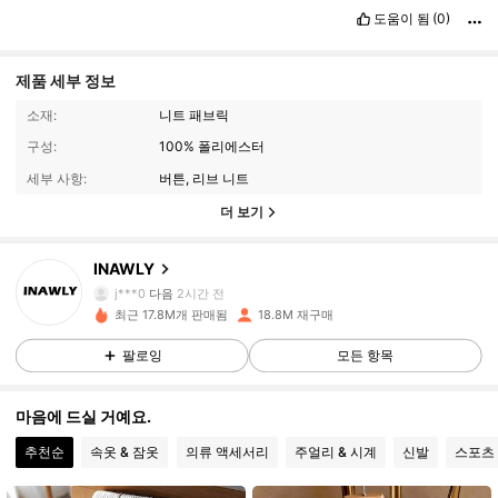
도움이 됨
(0)
제품 세부 정보
소재:
니트 패브릭
구성:
100% 폴리에스터
세부 사항:
버튼, 리브 니트
더 보기
1.1M 팔로워
4.87
INAWLY
j***0
다음
2시간 전
최근 17.8M개 판매됨
18.8M 재구매
1.1M 팔로워
4.87
팔로잉
모든 항목
1.1M 팔로워
4.87
마음에 드실 거예요.
추천순
속옷 & 잠옷
의류 액세서리
주얼리 & 시계
신발
스포츠
1.1M 팔로워
4.87