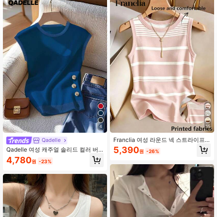
1.1M 팔로워
4.87
1.1M 팔로워
4.87
1.1M 팔로워
4.87
1.1M 팔로워
4.87
4
15
Franclia 여성 라운드 넥 스트라이프
Qadelle
패치워크 캐주얼 다용도 데일리웨어
5,390
Qadelle 여성 캐주얼 솔리드 컬러 버
원
-26%
1.1M 팔로워
상의
4.87
튼 장식 티셔츠, 여름
4,780
원
-23%
1.1M 팔로워
4.87