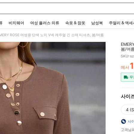
 and down arrow keys to navigate search 최근 검색어 and 검색 후 발견. Press Enter 
류
비치웨어
여성 플러스 의류
속옷 & 잠옷
남성복
주얼리 & 액
MERY ROSE 여성용 단색 노치 V넥 캐주얼 긴 소매 티셔츠, 봄/여름
EMER
봄/여
SKU: s
에서
PR
무
사이
4 (S
사이
고객님의