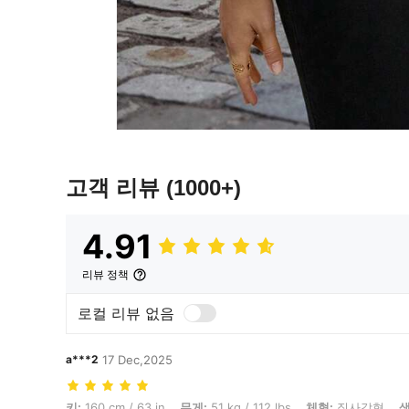
고객 리뷰
(1000+)
4.91
리뷰 정책
로컬 리뷰 없음
a***2
17 Dec,2025
키: 160 cm / 63 in, 무게: 51 kg / 112 lbs, 체형: 직사각형, 색: 녹색, 사이
키:
160 cm / 63 in
무게:
51 kg / 112 lbs
체형:
직사각형
색