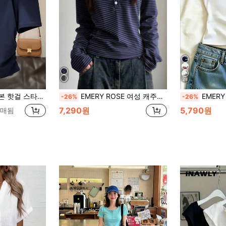
28
드 웨스트 주름 셔링 허리 슬리밍 비대칭 숄더 반팔 캐주얼
EMERY ROSE 여성 캐주얼 스트라이프 긴팔 티셔츠, 가을
EMERY ROSE 나우, 패션 탑, 해파리 패턴
-26%
-26%
7,290원
5,790원
판매됨