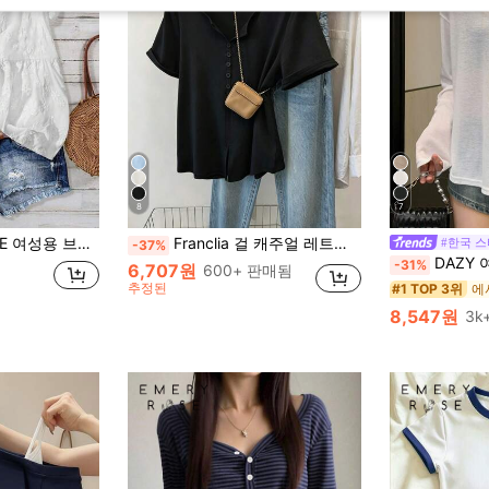
8
7
슬리브 프린트 캐주얼 블라우스, 리조트 웨어
Franclia 걸 캐주얼 레트로 미니멀리스트 모리 걸 통근 버튼 반팔 티셔츠
#한국 
-37%
DAZY 여성용 솔리드 컬러 드
-31%
6,707원
600+ 판매됨
추정된
에
#1 TOP 3위
8,547원
3k