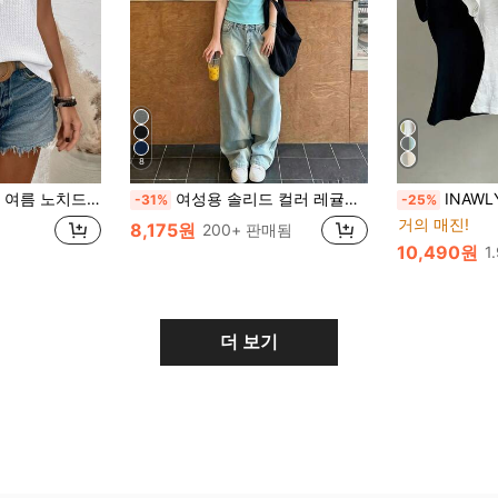
8
브이넥 버튼 장식 캐주얼 티셔츠
여성용 솔리드 컬러 레귤러 숄더 반팔 티셔츠, 라운드 넥 슬림핏 플래터링 탄성 탑, 가벼운 약간 비치는 통기성 있는 편안한 소재, 여름용 다용도 올매치 티셔츠
INAWLY 여성용 솔리
-31%
-25%
거의 매진!
8,175원
200+ 판매됨
10,490원
1
더 보기