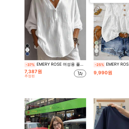
4
EMERY ROSE 여성용 플레인 브이넥 캐주얼 데일리 가을 블라우스
EMERY ROSE 여성용 브이넥 컷아웃 캡 
-37%
-25%
7,387원
9,990원
추정된