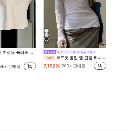
5
드 컬러 라운드 넥 캐주얼 다용도 데일리웨어 티셔츠
#오피스 스파크 트위스트
루즈핏 롤업 헴 긴팔 티셔츠, 얇은 원단, 슬림핏, 레이어링 탑 화이트 봄
-30%
7,152원
200+ 판매됨
.9k+ 판매됨