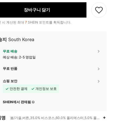
장바구니 담기
 시 계산된 최대
7
SHEIN 포인트를 획득합니다.
송지
South Korea
무료 배송
예상 배송:
2-5 영업일
무료 반품
쇼핑 보안
안전한 결제
개인정보 보호
SHEIN에서 판매됨
설명
봄/가을,버튼,35.0% 비스코스,60.0% 폴리에스터,5.0% 폴리우레탄