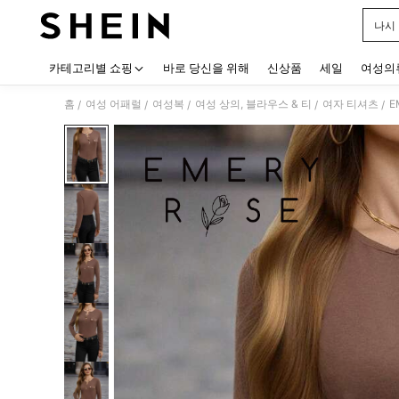
나시
Use up
카테고리별 쇼핑
바로 당신을 위해
신상품
세일
여성의
홈
여성 어패럴
여성복
여성 상의, 블라우스 & 티
여자 티셔츠
E
/
/
/
/
/