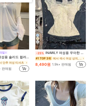
7
INAWLY 여성용 우아한 솔리드 컬러 레이스 탑 리본 장식, 여름
스타일
-25%
롭 숄더 티셔츠 시스루 긴팔 여성 상의, 가을 여성 의류 수영복 커버업
에서 섹시 여성 상의, 블라우스 & 티
#1 TOP 3위
서 단추 여성 티셔츠
8,490원
1.9k+ 판매됨
+ 판매됨