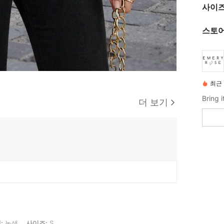
사이즈
스토어
최근 
더 보기
즈: S
:
녹색
사이즈:
S