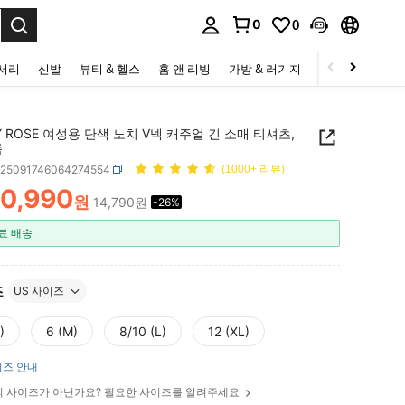
0
0
to select.
세서리
신발
뷰티 & 헬스
홈 앤 리빙
가방 & 러기지
스포츠 & 아웃
Y ROSE 여성용 단색 노치 V넥 캐주얼 긴 소매 티셔츠,
름
z25091746064274554
(1000+ 리뷰)
10,990
원
14,790원
-26%
ICE AND AVAILABILITY
료 배송
즈
US 사이즈
)
6 (M)
8/10 (L)
12 (XL)
즈 안내
 사이즈가 아닌가요? 필요한 사이즈를 알려주세요