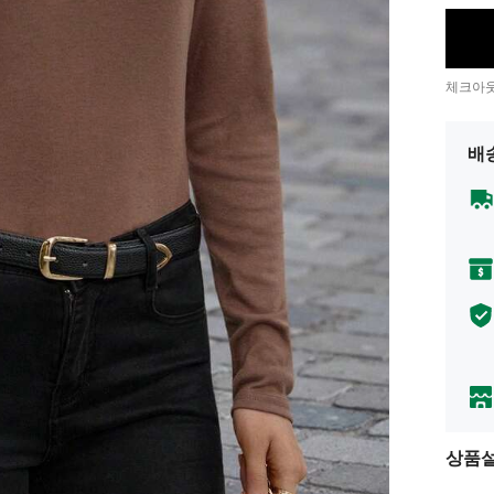
체크아웃
배
상품