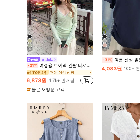
6
9
여름 신상 일본 핫걸 스타일 그레이 비대칭 숄더 티셔츠 걸 사이
Tinkc
-31%
여성용 브이넥 긴팔 티셔츠, 다용도 자외선 차단 레이어링 탑, 봄/여름, UPF 50+
-31%
4,083원
100+ 
평원 여성 상의
#1 TOP 3위
6,873원
4.7k+ 판매됨
높은 재방문 고객