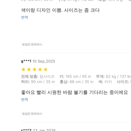
색이랑 디자인 이쁨. 사이즈는 좀 크다
번역
동일한 항목에서
g***1
10 Sep,2025
전체 맞춤: 정사이즈, 키: 165 cm / 65 in, 무게: 62 kg / 137 lbs, 체형: 삼각
전체 맞춤:
정사이즈
키:
165 cm / 65 in
무게:
62 kg / 137 lb
허리:
90 cm / 35 in
흉상:
88 cm / 35 in
색:
카키
사이즈:
좋아요 빨리 시원한 바람 불기를 기다리는 중이에요
번역
동일한 항목에서
c***2
23 Jan,2026