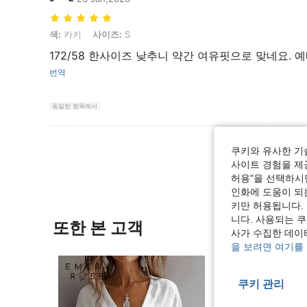
색: 카키, 사이즈: S
색:
카키
사이즈:
S
172/58 한사이즈 낮추니 약간 여유핏으로 맞네요. 예
번역
동일한 항목에서
리뷰 더 
쿠키와 유사한 기
사이트 경험을 제공
허용"을 선택하시면
인화에 도움이 되
키만 허용됩니다.
니다. 사용되는 
또한 본 고객
사가 수집한 데이
을 보려면 여기를
쿠키 관리