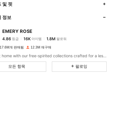
4.86
16K
1.8M
 및 핏
 정보
4.86
16K
1.8M
EMERY ROSE
4.86
16K
1.8M
등급
아이템
팔로워
j***a
이(가)
하루 전에
지불됨
17.6M개 판매됨
12.3M 재구매
4.86
16K
1.8M
Bring it home with our free-spirited collections crafted for a less complicated life.
모든 항목
팔로잉
4.86
16K
1.8M
4.86
16K
1.8M
4.86
16K
1.8M
4.86
16K
1.8M