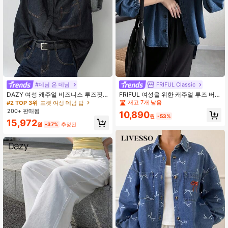
#데님 온 데님
FRIFUL Classic
DAZY 여성 캐주얼 비즈니스 루즈핏
FRIFUL 여성을 위한 캐주얼 루즈 버튼
짧은 소매 데님 셔츠 재킷, 큰 포켓과
업 긴소매 데님 재킷
재고 7개 남음
#2 TOP 3위
포켓 여성 데님 탑
스티치 디테일
200+ 판매됨
10,890
원
-53%
15,972
원
-37%
추정된