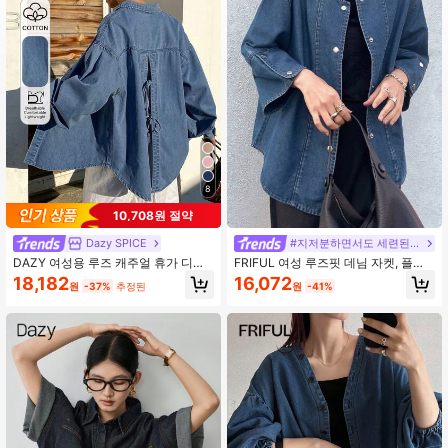
620K 팔로워
4.83
620K 팔로워
4.83
620K 팔로워
4.83
8
10,708원 절약
Dazy SPICE
#지저분하면서도 세련된 스타일
DAZY 여성용 루즈 캐주얼 휴가 디스
FRIFUL 여성 루즈핏 데님 자켓, 플레
트레스드 데님 재킷 나비매듭 노트 포
어 소매, 버튼 클로저
16,072
18,182
원
-41%
원
-37%
추정된
함, 봄과 여름에 적합