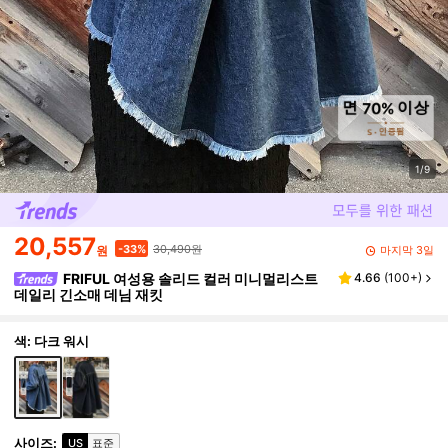
1/9
20,557
30,490원
-33%
마지막 3일
원
FRIFUL 여성용 솔리드 컬러 미니멀리스트
4.66
(
100+
)
데일리 긴소매 데님 재킷
색: 다크 워시
사이즈
:
US
표준