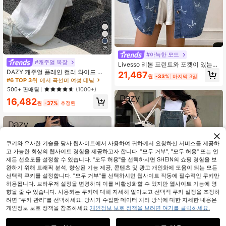
25
#아늑한 모드
#캐주얼 복장
Livesso 리본 프린트와 포켓이 있는
여성 데님 자켓, 긴 소매, 학교 복귀 의
DAZY 캐주얼 플레인 컬러 와이드 레
21,467
원
-33%
마지막 3일
류
그 청바지 로우 라이즈 청바지
#6 TOP 3위
에서 곡선미 여성 데님
500+ 판매됨
(1000+)
16,482
원
-37%
추정된
쿠키와 유사한 기술을 당사 웹사이트에서 사용하여 귀하께서 요청하신 서비스를 제공하
고 가능한 최상의 웹사이트 경험을 제공하고자 합니다. "모두 거부", "모두 허용" 또는 언
제든 선호도를 설정할 수 있습니다. "모두 허용"을 선택하시면 SHEIN의 쇼핑 경험을 보
완하기 위해 트래픽 분석, 향상된 기능 제공, 콘텐츠 및 광고 개인화에 도움이 되는 모든
선택적 쿠키를 설정합니다. "모두 거부"를 선택하시면 웹사이트 작동에 필수적인 쿠키만
허용됩니다. 브라우저 설정을 변경하여 이를 비활성화할 수 있지만 웹사이트 기능에 영
향을 줄 수 있습니다. 사용되는 쿠키에 대해 자세히 알아보고 선택적 쿠키 설정을 조정하
려면 "쿠키 관리"를 선택하세요. 당사가 수집한 데이터 처리 방식에 대한 자세한 내용은
개인정보 보호 정책을 참조하세요.
개인정보 보호 정책을 보려면 여기를 클릭하세요.