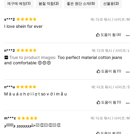
재구매 예정
(1)
봄철 적합
(2)
좋은 원단 소재
(5)
선물용
(2)
s***2
색: 다크 워시 / 사이즈: M
I
love
shein
for
ever
도움이 됨
(4)
n***2
색: 다크 워시 / 사이즈: L
True to product images:
Too
perfect
material
cotton
jeans
and
comfortable
😍😍😍
도움이 됨
(1)
n***u
색: 다크 워시 / 사이즈: S
M
à
u
á
o
h
ơ
i
l
ợ
t
so
v
ớ
i
m
ẫ
u
도움이 됨
(1)
m***z
색: 다크 워시 / 사이즈: M
وااااااو👏🏻👏🏻👏🏻
حلووووووو
도움이 됨
(0)