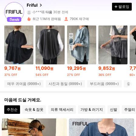
620K 팔로워
4.83
Friful
팔로잉
小***喵
다음
30분 전에
m***9
가 탐색 중입니다
최근 1.1M개 판매됨
790K 재구매
620K 팔로워
4.83
620K 팔로워
4.83
620K 팔로워
4.83
9,767
11,090
19,295
9,852
7,
원
원
원
원
37% OFF
54% OFF
27% OFF
36% OFF
60
620K 팔로워
4.83
매우 귀여움 (9999+)
사진과 동일 (9999+)
부드러움 (9999+)
좋은 품
620K 팔로워
4.83
마음에 드실 거예요.
추천순
속옷 & 잠옷
의류 액세서리
가방 & 러기지
신발
주얼리 
620K 팔로워
4.83
620K 팔로워
4.83