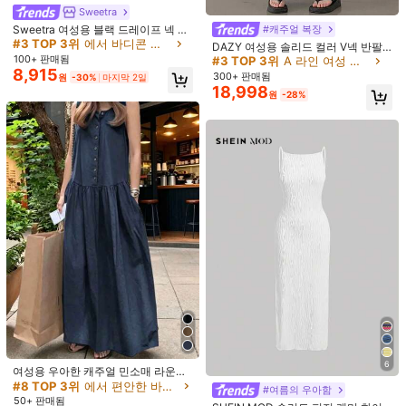
Sweetra
d***n
색: 민트 그린 / 사이즈: S
Sweetra 여성용 블랙 드레이프 넥 바
#캐주얼 복장
v
á
y
gi
ố
ng
ả
nh
,
v
ả
i
m
á
t
,
form
to
디콘 어시메트릭 드레스, 파티용
#3 TOP 3위
에서 바디콘 맥시 드레스
DAZY 여성용 솔리드 컬러 V넥 반팔
100+ 판매됨
캐주얼 드레스 여성용 선 드레스
도움이 됨
(0)
#3 TOP 3위
A 라인 여성 롱 드레스
8,915
300+ 판매됨
원
-30%
마지막 2일
18,998
원
-28%
y***e
색: 민트 그린 / 사이즈: S
i
like
the
color
.
Apparently
because
of
the
linen
it
was
unpleasant
to
my
body
,
it
itches
.
Maybe
after
washing
it
will
be
fine
,
but
I
don
'
t
want
to
risk
it
.
I
am
an
s
-
m
,
but
this
is
an
absolute
oversize
도움이 됨
(2)
m***1
색: 민트 그린 / 사이즈: M
material
slightly
thin
..
need
to
wear
inner
dress
.
can
see
thro
도움이 됨
(0)
제품 세부 정보
소재:
워븐 패브릭
6
여성용 우아한 캐주얼 민소매 라운드
넥 A라인 롱 드레스 포켓 포함, 여름
#8 TOP 3위
에서 편안한 바닥까지 내려오는 드레스
구성:
95.0% 비스코스, 5.0% 아마
#여름의 우아함
신상품
50+ 판매됨