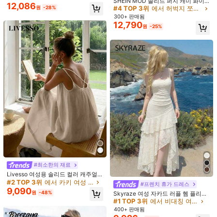
SHEIN MOD 솔리드 퍼지 캐미 화이
세부 사항:
드로스트링, 매듭, 스플릿
12,086
트 텍스처 롱 드레스
원
-28%
#4 TOP 3위
에서 허벅지 쪼개짐 여성 드레스
176K 팔로워
4.81
300+ 판매됨
더 보기
12,790
원
-25%
Aalyst
176K 팔로워
4.81
k***1
이(가)
하루 전에
지불됨
최근 84K개 판매됨
33K 재구매
팔로워 급증 17%
176K 팔로워
4.81
이 상점은
「부티크 트렌디」
로 선정되었습니다
팔로잉
모든 항목
176K 팔로워
4.81
176K 팔로워
4.81
#최소한의 재료
Livesso 여성용 솔리드 컬러 캐주얼
176K 팔로워
4.81
13,303
14,551
11,200
8,949
6,
원
원
원
원
다용도 민소매 롱 드레스 여름 맥시 드
#2 TOP 3위
에서 카키 여성 롱 드레스
#프렌치 휴가 드레스
레스 여성용 크루즈 의상
9,090
원
-48%
Skyraze 여성 자카드 러플 헴 플리츠
캐미 드레스, 섬세한 레이스 패턴과 티
#1 TOP 3위
에서 비대칭 여성 드레스
마음에 드실 거예요.
176K 팔로워
4.81
어드 러플 헴이 있는 우아한 화이트 미
400+ 판매됨
디 드레스, 여름, 데이트, 파티, 피크닉,