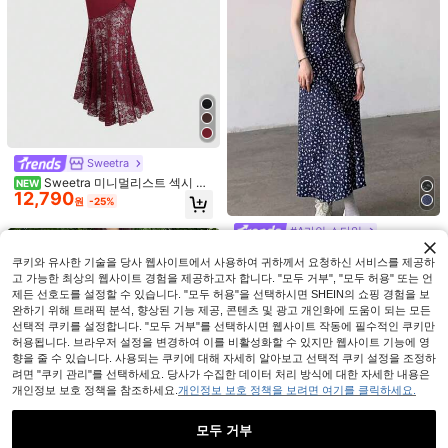
Sweetra
5
Aalyst
Sweetra 미니멀리스트 섹시 빈
NEW
12,790
티지 로맨틱 판타지 매력적인 우아한
Aalyst
Aalyst 여성 여름 우아한 스트라이프
원
-25%
콘서트 쇼핑 데이트 생일 파티 이브닝
22,890
드레스, 라운드 넥 민소매 백리스 타이
Aalyst 여성용 봄/여름 우아한 로맨틱
원
-25%
디너 라이트 드레스 슬림핏 머메이드
웨이스트 플리츠 드레스, 부활절, 결혼
10,290
#A라인 스타일
휴가 드레스, 크루 넥, 허리 주름, 반팔,
원
-25%
마지막 2일
롱 드레스 상단 셔링 디자인 하단 스플
식, 직장, 로맨틱 휴가에 적합
A라인 롱 드레스, 연노랑
새로운 여름 딕시 플로럴 민소매 미디
라이스 로즈 레이스 시어 머메이드 스
쿠키와 유사한 기술을 당사 웹사이트에서 사용하여 귀하께서 요청하신 서비스를 제공하
드레스, 내장 안감, 다용도 디자인 파
#1 TOP 3위
에서 직물 패브릭 맥시 드레스
커트 블랙 봄 여름 가을 여성 드레스
티 우아함
고 가능한 최상의 웹사이트 경험을 제공하고자 합니다. "모두 거부", "모두 허용" 또는 언
300+ 판매됨
제든 선호도를 설정할 수 있습니다. "모두 허용"을 선택하시면 SHEIN의 쇼핑 경험을 보
10,431
원
-32%
추정된
완하기 위해 트래픽 분석, 향상된 기능 제공, 콘텐츠 및 광고 개인화에 도움이 되는 모든
선택적 쿠키를 설정합니다. "모두 거부"를 선택하시면 웹사이트 작동에 필수적인 쿠키만
허용됩니다. 브라우저 설정을 변경하여 이를 비활성화할 수 있지만 웹사이트 기능에 영
향을 줄 수 있습니다. 사용되는 쿠키에 대해 자세히 알아보고 선택적 쿠키 설정을 조정하
려면 "쿠키 관리"를 선택하세요. 당사가 수집한 데이터 처리 방식에 대한 자세한 내용은
개인정보 보호 정책을 참조하세요.
개인정보 보호 정책을 보려면 여기를 클릭하세요.
모두 거부