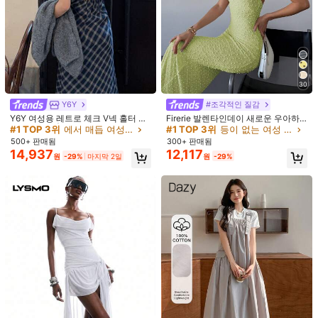
30
Y6Y
#조각적인 질감
Y6Y 여성용 레트로 체크 V넥 홀터 끈
Firerie 발렌타인데이 새로운 우아하
1/5
없는 드레스 | 가을/겨울 캐주얼 우아
고 낭만적인 데이트 민소매 V넥 살구
#1 TOP 3위
에서 매듭 여성 드레스
#1 TOP 3위
등이 없는 여성 롱 드레스
한 롱 드레스 파티 여름
색 질감 있는 허리 슬림 핏 맥시 드레
500+ 판매됨
300+ 판매됨
12,190
스, 봄/여름
14,937
12,117
23,690원
-49%
원
원
-29%
마지막 2일
원
-29%
Aalyst 여성용 솔리드 컬러 긴팔 루즈핏 비대
4.88
(
18
)
칭 서머 드레스
사이즈
US
4
(S)
6
(M)
8/10
(L)
12
(XL)
사이즈 안내
고객님의 사이즈가 아닌가요? 말해주세요