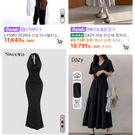
배송지
South Korea
무료 배송
예상 배송:
2-5 영업일
LYSMO
#통기성 좋은 면
무료 반품
LYSMO 2026년 신상 미니멀리스트
DAZY 여성 민소매 앞치마
국내배송
11,843
봄/여름 여성용 딥 브이넥 화이트 민
드레스, 큰 주머니 여름 선드레스, 캐
안전한 결제 · 개인정보 보호
#6 TOP 3위
에서 단추 바닥까지 내려오는 드레스
원
-44%
소매 레그 리빌링 드레스, 여성 파티,
주얼 여성 드레스 맥시 드레스
19,791
원
-32%
추정된
정장 행사, 사진 촬영 및 다양한 행사
SHEIN에서 판매됨
에 적합, 눈부신 외관, 여름 여성 드레
스의 이상적인 선택.
4.88
(18)
더 보기
작은
정사이즈
라지
1%
88%
11%
엘레강스
(2)
높은 휴대성
(1)
예쁨
(2)
추천할 만한
(1)
h***v
색: 민트 그린 / 사이즈: S
nice
very
beautiful
super
okay
도움이 됨
(0)
11