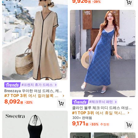
9,926
추천순
속옷 & 잠옷
의류 액세서리
가방 & 러기지
주얼리 & 시계
원
-29%
휴일, 축제, 생일, 휴가, 비치웨어, 컨트
리 뮤직 페스티벌, 졸업, 가든 티 파티,
생일 의상, 2026 Y2k 의상 여성 의상,
176K 팔로워
4.81
파리 의상 여성 여름 비치 드레스 결혼
식 하객 드레스 여성 결혼식 파티 드레
스 졸업 드레스 휴가 의상 여성 휴일
드레스 컨트리 콘서트 의상, 러플 드레
스, 여성용 여름 드레스
176K 팔로워
4.81
176K 팔로워
4.81
176K 팔로워
4.81
5
#프렌치 휴가 드레스
Breezaya 우아한 여성 드레스, 캐주
얼 드레스, 휴가 및 휴일 의류, 컨트리
5
4
#7 TOP 3위
에서 컬러블록 맥시 드레스
스타일 드레스, 컨트리 콘서트 의상,
8,092
#체크무늬 패턴
원
-22%
편안한 린넨 느낌 슬럽 패브릭 드레스,
Aalyst
Y6Y
클라인 블루 체크 미디 드레스 여성용,
V넥, 루즈핏, 대비되는 블랙 파이핑,
Aalyst 여성용 캐주얼 루즈핏 셔링 포
[Y6Y]여성용 솔리드 컬러 라운드 넥
여름, 민소매, 허리 조임, 슬리밍 디자
짧은 소매, 옆트임, 컬러 블록 드레스,
#1 TOP 3위
에서 휴일 맥시 드레스
16,731
켓 드레스, 캡 슬리브, 우아하고 로맨
돌만 슬리브 러쉬드 허리 롱 드레스,
#1 TOP 3위
A 라인 여성 롱 드레스
원
-32%
추정된
인 우아한
트임 드레스, 봄, 여름, 가을 및 겨울 스
300+ 판매됨
틱한 외출, 데이트, 부활절, 어머니날,
여름 여성 의상 베이스 레이어 고급 반
700+ 판매됨
(1000+)
타일, 여름 드레스, 비치 드레스, 블랙
9,171
출퇴근, 휴가, 여름용
팔 슬림핏 블랙
원
-33%
추정된
12,141
드레스, 살구 드레스. 여성 여름 린넨
원
-32%
추정된
드레스 여성 캐주얼 드레스 V넥 미디
드레스 루즈핏 여름 드레스