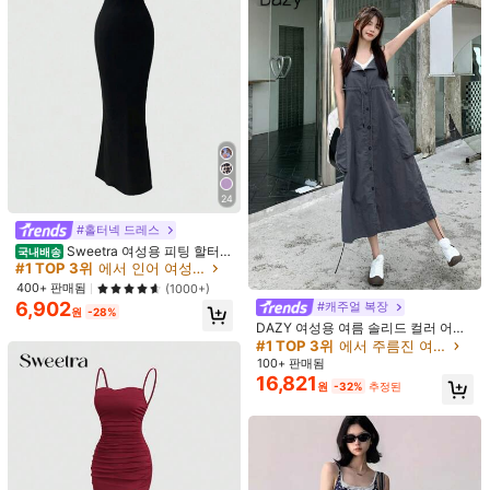
24
#홀터넥 드레스
Sweetra 여성용 피팅 할터넥
국내배송
머메이드 드레스, 블랙 맥시 여성 의상
#1 TOP 3위
에서 인어 여성 드레스
Aalyst
400+ 판매됨
(1000+)
Aalyst 여성용 빈티지 우아한 캐주얼
6,902
#캐주얼 복장
원
-28%
23,090
브라운 프리미엄 새틴 크링클드 패브
걸 우아한 휴가용 롱 폴카 도트 드레
원
-44%
DAZY 여성용 여름 솔리드 컬러 어깨
릭 민소매 타이업 라운드 넥 멀티 레이
17,005
스, 스탠드 칼라 타이 허리 민소매 비
끈 오버롤 드레스, 버튼다운 및 사이드
원
-29%
#1 TOP 3위
에서 주름진 여성 드레스
어 패치워크 디자인 드레스, 빈티지 드
대칭 헴 롱 폴카 도트 드레스, 도트 섹
포켓 선드레스, 캐주얼 여성 드레스
100+ 판매됨
레스, 파티 드레스, 웨딩 게스트 드레
시한 우븐 원단 비대칭/비대칭 타이 빈
16,821
스, 우아한 드레스
티지 비치 홀리데이 캐주얼 데이트 봄/
원
-32%
추정된
여름 블랙, 프렌치 걸 스타일