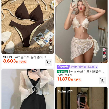
10
SHEIN Swim 솔리드 컬러 홀터 넥 타
13
8,603
이 프론트 비키니 수영복, 여름에 적합
원
-24%
#여름 하이웨이스트
Swim Mod 여름 해변을위한
국내배송
3개 여성용 단색 홀터 스트랩 섹시 비
100+ 판매됨
키니 세트, 커버업 스커트 함께
11,870
원
-24%