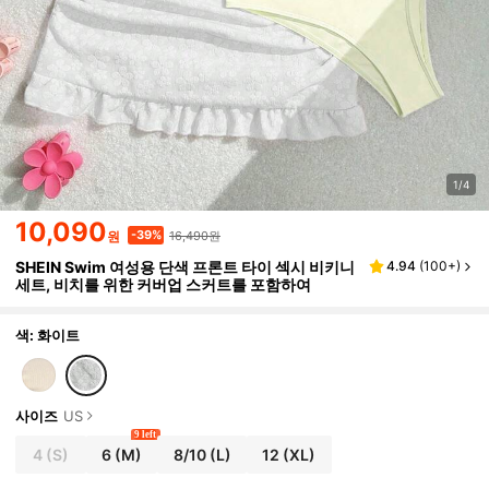
1/4
10,090
16,490원
-39%
원
SHEIN Swim 여성용 단색 프론트 타이 섹시 비키니
4.94
(
100+
)
세트, 비치를 위한 커버업 스커트를 포함하여
색: 화이트
사이즈
US
9 left
4
(S)
6
(M)
8/10
(L)
12
(XL)