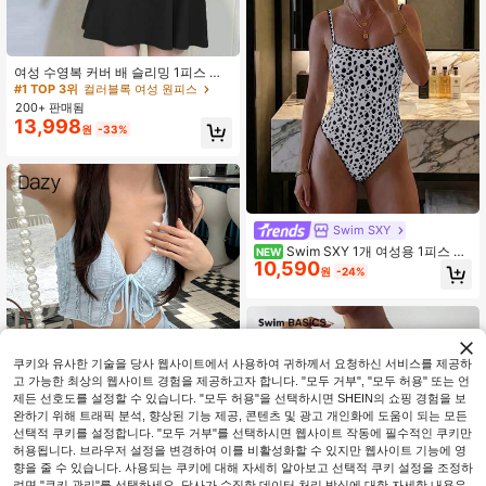
여성 수영복 커버 배 슬리밍 1피스 보
수적인 투피스 세트 섹시 비치웨어 20
#1 TOP 3위
컬러블록 여성 원피스
23년 여름 휴가 블랙
200+ 판매됨
13,998
원
-33%
Swim SXY
Swim SXY 1개 여성용 1피스 수
NEW
10,590
영복, 봄/여름 신상 멀티컬러 폴카도트
원
-24%
백리스 귀여운 캐주얼 휴가 비치웨어
쿠키와 유사한 기술을 당사 웹사이트에서 사용하여 귀하께서 요청하신 서비스를 제공하
고 가능한 최상의 웹사이트 경험을 제공하고자 합니다. "모두 거부", "모두 허용" 또는 언
제든 선호도를 설정할 수 있습니다. "모두 허용"을 선택하시면 SHEIN의 쇼핑 경험을 보
완하기 위해 트래픽 분석, 향상된 기능 제공, 콘텐츠 및 광고 개인화에 도움이 되는 모든
선택적 쿠키를 설정합니다. "모두 거부"를 선택하시면 웹사이트 작동에 필수적인 쿠키만
허용됩니다. 브라우저 설정을 변경하여 이를 비활성화할 수 있지만 웹사이트 기능에 영
향을 줄 수 있습니다. 사용되는 쿠키에 대해 자세히 알아보고 선택적 쿠키 설정을 조정하
려면 "쿠키 관리"를 선택하세요. 당사가 수집한 데이터 처리 방식에 대한 자세한 내용은