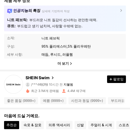
제품 세부 정보
인공지능의 특징
상세에 기반하여 작성
니트 패브릭:
부드러운 니트 질감이 선사하는 편안한 매력.
큐트:
부드럽고 생기 넘치며, 사랑할 수밖에 없는.
소재:
니트 패브릭
구성:
95% 폴리에스터,5% 폴리우레탄
세부 사항:
매듭, 루시드, 러플헴
더 보기
414K 팔로워
4.93
SHEIN Swim
팔로잉
j***4
이(가)
10시간 전
지불됨
a***e
다음
1시간 전
최근 3.1M개 판매됨
4.4M 재구매
414K 팔로워
4.93
좋은 품질 (9999+)
예쁨 (9999+)
사진과 동일 (9999+)
부드러움 (99
414K 팔로워
4.93
마음에 드실 거예요.
추천순
속옷 & 잠옷
의류 액세서리
신발
주얼리 & 시계
스포츠
414K 팔로워
4.93