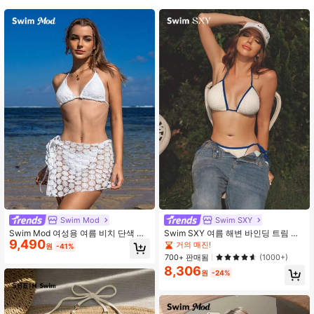
414K 팔로워
4.93
414K 팔로워
4.93
414K 팔로워
4.93
414K 팔로워
4.93
414K 팔로워
4.93
Swim Mod
Swim SXY
Swim Mod 여성용 여름 비치 단색 할
Swim SXY 여름 해변 바인딩 트림 질
9,490
터 넥 비키니 세트 커버업 스커트 포함
감 할터 삼각 비키니
거의 매진!
원
-41%
700+ 판매됨
(1000+)
414K 팔로워
4.93
8,306
원
-24%
414K 팔로워
4.93