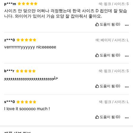
p***m
색: 핑크 / 사이즈: S
사이즈
안
맞으먄
어쩌나
걱정했는데
한국
사이즈
D
컵인데
잘
맞습
니다.
와이어가
있어서
가슴
모양
잘
잡아줘서
좋아요.
도움이 됨
(0)
z***0
색: 베이지 / 사이즈: L
verrrrrrrryyyyyy
niceeeeee
도움이 됨
(0)
b***r
색: 핑크 / 사이즈: S
حلوووووووووووووووووووووووو
도움이 됨
(0)
s***0
색: 핑크 / 사이즈: L
I
love
it
soooooo
much
!
도움이 됨
(0)