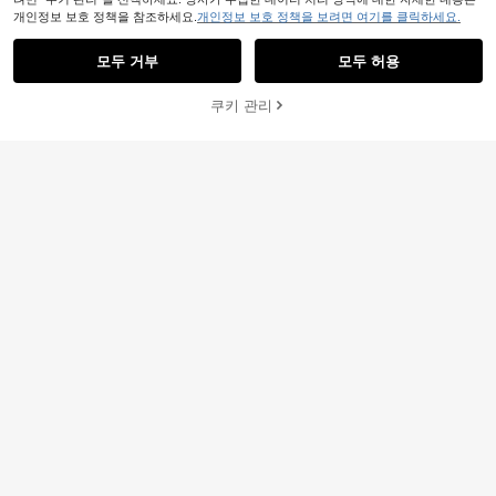
Dazy
개인정보 보호 정책을 참조하세요.
개인정보 보호 정책을 보려면 여기를 클릭하세요.
DAZY 3개 텍스처 블루 패브릭 수영복
세트 - 수영복 탑, 스커트 및 바텀 휴가
거의 매진!
의상 여성 비치
모두 거부
모두 허용
1.9k+ 판매됨
8,747
원
-35%
추정된
쿠키 관리
장바구니 담기
39% 할인!
5
Swim Basics 여름 해변 단색 언더와
8,108
이어 비키니 세트
원
-24%
19
#밀레니얼 핑크
Swim Mod 봄/여름 디지털 프린트 언
더와이어 푸쉬업 캐미 탑 및 사이드 타
100+ 판매됨