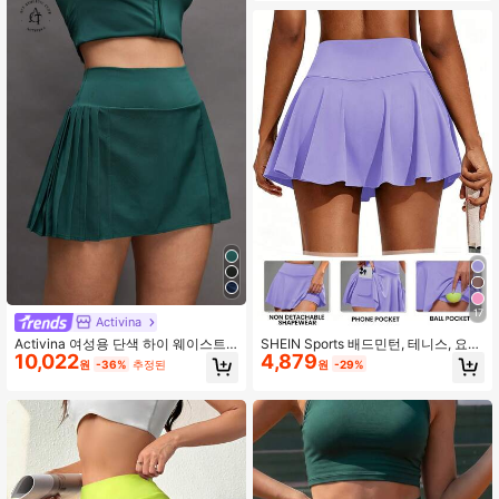
17
Activina
Activina 여성용 단색 하이 웨이스트
SHEIN Sports 배드민턴, 테니스, 요
10,022
4,879
플리츠 포켓 캐주얼 다용도 데일리 운
가, 피트니스, 러닝 및 마라톤을 위한
원
-36%
추정된
원
-29%
동 야외 스포츠 스커트
내장 반바지와 포켓이 있는 여성 스포
츠 스커트