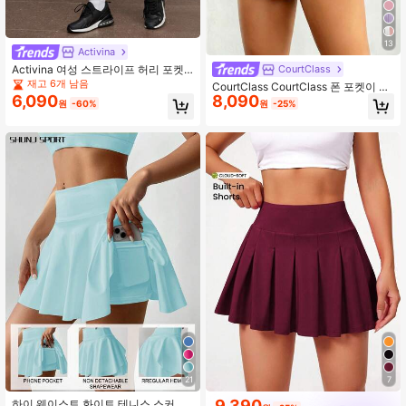
13
Activina
Activina 여성 스트라이프 허리 포켓
CourtClass
스포츠 스커트
재고 6개 남음
CourtClass CourtClass 폰 포켓이 있
6,090
8,090
는 와이드 웨이스트밴드 플리츠 스포
원
-60%
원
-25%
츠 스커트 블루 스커트 테니스 스커트
21
7
9,390
하이 웨이스트 화이트 테니스 스커트,