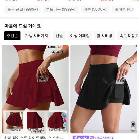
좋은 품질 (9999+)
부드러움 (9999+)
예쁨 (5000+)
좋아함 (4000
161K 팔로워
4.89
마음에 드실 거예요.
추천순
가방 & 러기지
신발
여성 어패럴
홈 & 리빙
속옷 & 잠옷
161K 팔로워
4.89
161K 팔로워
4.89
161K 팔로워
4.89
161K 팔로워
4.89
161K 팔로워
4.89
21
하이 웨이스트 화이트 테니스 스커트
Dewbera