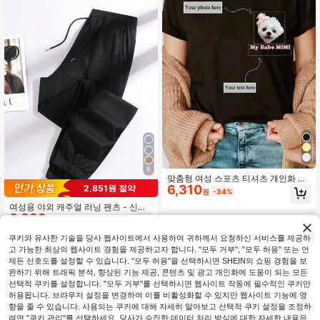
입니다. 맞춤형 티셔츠 | 여성 상의 | 개
인화된 프린트 티셔츠 | 여성 반팔 티
셔츠 스포츠
6
맞춤형 여성 스포츠 티셔츠 개인화 선
6,310
물 자신의 텍스트와 사진 추가 반려동
2,851원 절약
원
-34%
물 패턴 로고 가족 사진 디자인 자신의
여성용 야외 캐주얼 러닝 팬츠 - 신축
액티브웨어 탑
6,339
성 있는 허리 밴드 포켓 스포츠 바지,
원
-31%
경량 사계절 바지, 여성용 운동 긴 바
지, 체육관에 적합, 기계 세탁 가능, 단
쿠키와 유사한 기술을 당사 웹사이트에서 사용하여 귀하께서 요청하신 서비스를 제공하
색 디자인, 편안한 착용감, Y-자형 스
고 가능한 최상의 웹사이트 경험을 제공하고자 합니다. "모두 거부", "모두 허용" 또는 언
타일, 신축성 있는 허리, 야외 하이킹
제든 선호도를 설정할 수 있습니다. "모두 허용"을 선택하시면 SHEIN의 쇼핑 경험을 보
및 스포츠 애호가에게 이상적인 블랙
완하기 위해 트래픽 분석, 향상된 기능 제공, 콘텐츠 및 광고 개인화에 도움이 되는 모든
봄
선택적 쿠키를 설정합니다. "모두 거부"를 선택하시면 웹사이트 작동에 필수적인 쿠키만
허용됩니다. 브라우저 설정을 변경하여 이를 비활성화할 수 있지만 웹사이트 기능에 영
향을 줄 수 있습니다. 사용되는 쿠키에 대해 자세히 알아보고 선택적 쿠키 설정을 조정하
려면 "쿠키 관리"를 선택하세요. 당사가 수집한 데이터 처리 방식에 대한 자세한 내용은