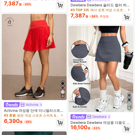
7,387
팬츠, 2 In 1 안티 플래싱 골프/배드민
원
-35%
Dewbera Dewbera 솔리드 컬러 하이
턴/피트니스 반바지 스커트 포켓 포함,
웨이스트 사이드 슬릿 스포츠 스커트
#3 TOP 3위
에서 포켓 여성 스포츠 스커트 & 스코트
여름 스포츠 스커트 레깅스 요가, 야외
반바지
7,387
러닝, 새로운 여성 의류
원
-36%
추정된
4
Activina
9
Activina 여성용 단색 미니멀리스트
하이 웨이스트 스포츠 스커트 & 스코
#3 호평
받은 여성 스포츠 스커트 & 스코트
Dewbera
트
6,390
원
-25%
Dewbera Dewbera 여성용 다용도 여
16,100
름 스포츠 러닝 스커트
원
-33%