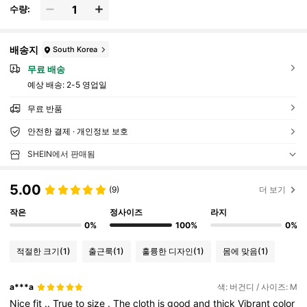
수량:
배송지
South Korea
무료 배송
예상 배송:
2-5 영업일
무료 반품
안전한 결제 · 개인정보 보호
SHEIN에서 판매됨
5.00
(9)
더 보기
작은
정사이즈
라지
0%
100%
0%
적절한 크기
(1)
출근룩
(1)
훌륭한 디자인
(1)
몸에 맞음
(1)
a***a
색: 버건디 / 사이즈: M
Nice
fit
..
True
to
size
.
The
cloth
is
good
and
thick
Vibrant
color