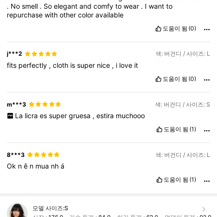
.
No
smell
.
So
elegant
and
comfy
to
wear
.
I
want
to
repurchase
with
other
color
available
도움이 됨
(0)
j***2
색: 버건디 / 사이즈: L
fits
perfectly
,
cloth
is
super
nice
,
i
love
it
도움이 됨
(0)
m***3
색: 버건디 / 사이즈: S
La
licra
es
super
gruesa
,
estira
muchooo
도움이 됨
(1)
8***3
색: 버건디 / 사이즈: L
Ok
n
ê
n
mua
nh
á
도움이 됨
(1)
모델 사이즈:
S