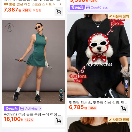
원
-25%
주머니가 달린 2 in 1 안티 플래싱 골
#8 호평
받은 여성 스포츠 스커트 & 스코트
CourtClass
프/배드민턴/피트니스 반바지 스커트,
7,387
원
-36%
추정된
요가, 런닝, 야외 운동을 위한 여름 스
포츠 스커트 레깅스, 새로운 여성 의류
7
맞춤형 티셔츠. 맞춤형 여성 상의. 텍
6,785
스트와 사진으로 개인화. 사진(패턴/로
원
-35%
Activina
고/커플 사진/가족 사진/셀카/귀여운
Activina 여성 골프 복장 녹색 여성 민
애완동물 사진 등)을 업로드한 후 텍스
18,100
소매 탑과 미니 스커트 스포츠 슈트
트를 추가하고 좋아하는 색상과 글꼴
원
-32%
을 선택하여 독특한 티셔츠를 디자인
하세요. 기념일, 생일 축하, 휴일 모임
및 다양한 특별한 행사에 완벽한 선택