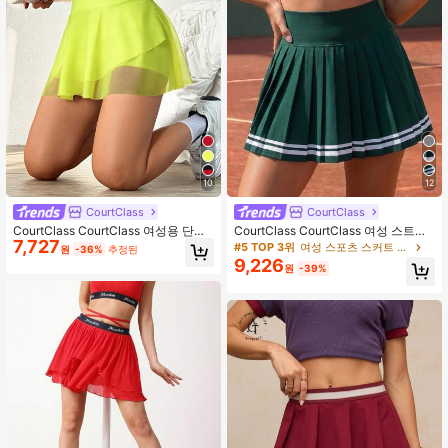
10
12
CourtClass
CourtClass
CourtClass CourtClass 여성용 단색
CourtClass CourtClass 여성 스트라
7,727
하이 웨이스트 캐주얼 다용도 데일리
이프 그린 테니스 플리츠 미니 스커트
#5 TOP 3위
여성 스포츠 스커트 & 스코트
원
-36%
추정된
야외 스포츠 스커트
9,226
원
-39%