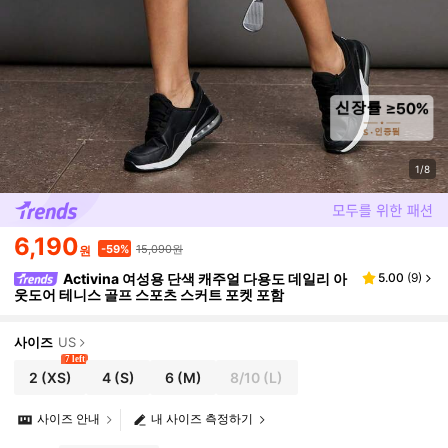
1/8
6,190
15,090원
-59%
원
Activina 여성용 단색 캐주얼 다용도 데일리 아
5.00
(
9
)
웃도어 테니스 골프 스포츠 스커트 포켓 포함
사이즈
US
7 left
2
(XS)
4
(S)
6
(M)
8/10
(L)
사이즈 안내
내 사이즈 측정하기