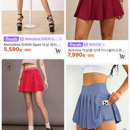
Menodora SHEIN Sport
Menodora SHEIN Sport 여성 레터 디
Activina
5,590
자인 러플 엣지 캐주얼 스포츠 스코트
Activina 여성용 단색 미니멀리스트
원
-62%
스커트, 여름 라틴 댄스웨어
7,990
캐주얼 & 스포츠 스커트/스커트
원
-57%